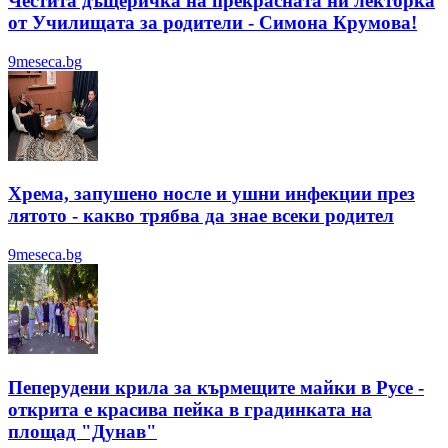
Честита дъщеричка на прекрасната ни лекторка
от Училищата за родители - Симона Крумова!
9meseca.bg
Хрема, запушено носле и ушни инфекции през
лятотo - какво трябва да знае всеки родител
9meseca.bg
Пеперудени крила за кърмещите майки в Русе -
открита е красива пейка в градинката на
площад "Дунав"