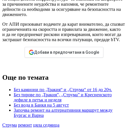
за причинените неудобства и напомня, че ремонтните
дейности са необходими за осигуряване на безопасността на
движението.
От АПИ призовават водачите да карат внимателно, да спазват
ограниченията на скоростта и правилата за движение, както
и да не предприемат рискови изпреварвания, които могат да
застрашат безопасността на всички пътуващи, предаде bTV.
Добави в предпочитани в Google
Още по темата
Без камиони по „Тракия“ и „Струма“ от 16 до 20ч.
Без тирове по „Тракия”, „Струма” и Кресненското
дефиле в петък и неделя
Без вода в Банкя на 5 август
Започва ремонт на алтернативния маршрут между
Бургас и Варна
Струма
ремонт
цяла седмица