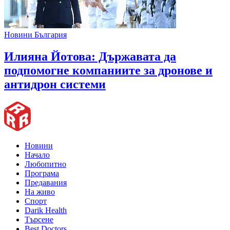
Новини България
Илияна Йотова: Държавата да
подпомогне компаниите за дронове и
антидрон системи
Новини
Начало
Любопитно
Програма
Предавания
На живо
Спорт
Darik Health
Търсене
Best Doctors