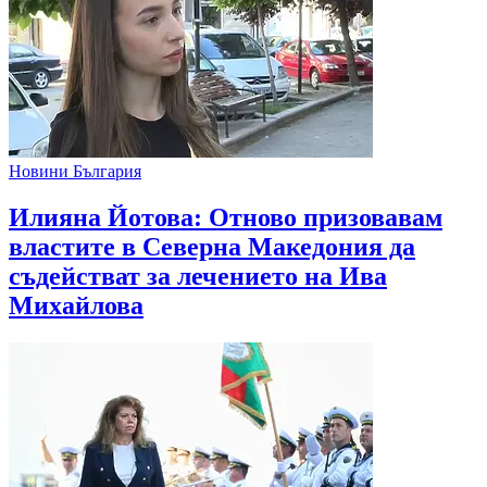
Новини България
Илияна Йотова: Отново призовавам
властите в Северна Македония да
съдействат за лечението на Ива
Михайлова