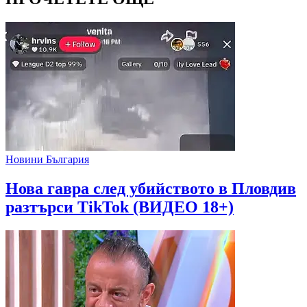
Новини България
Нова гавра след убийството в Пловдив
разтърси TikTok (ВИДЕО 18+)