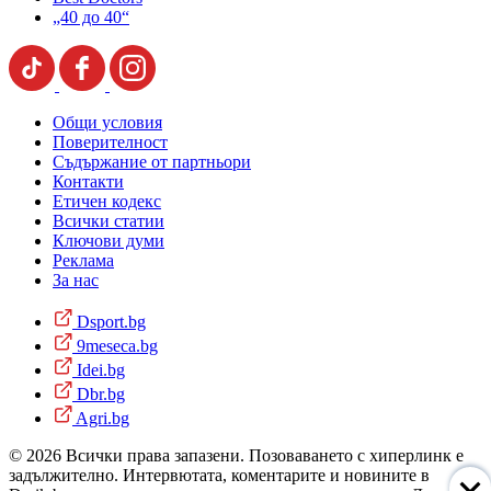
„40 до 40“
Общи условия
Поверителност
Съдържание от партньори
Контакти
Етичен кодекс
Всички статии
Ключови думи
Реклама
За нас
Dsport.bg
9meseca.bg
Idei.bg
Dbr.bg
Agri.bg
© 2026 Всички права запазени. Позоваването с хиперлинк е
задължително. Интервютата, коментарите и новините в