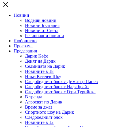
Новини
Водещи новини
Новини България
Новини от Света
Регионални новини
Любопитно
Програма
Предавания
Дарик Кафе
Денят на Дарик
Седмицата на Дарик
Новините в 18
Ники Кънчев Шоу
Следобедният блок с Димитър Панев
Следобедният блок с Надя Брайт
Следобедният блок с Гери Турийска
В тренда
Агросвят по Дарик
Време за джаз
Спортното шоу на Дарик
Следобедният блок
Новините в 12