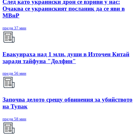
След като украински дрон се взриви у нас:
Очаква се украинският посланик да се яви в
МВнР
преди 37 мин
Евакуираха над 1 млн. души в Източен Китай
заради тайфуна "Долфин"
преди 56 мин
Започва делото срещу обвинения за убийството
на Тупак
преди 58 мин