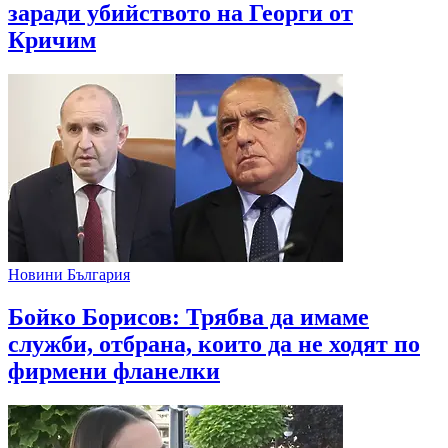
заради убийството на Георги от
Кричим
Новини България
Бойко Борисов: Трябва да имаме
служби, отбрана, които да не ходят по
фирмени фланелки