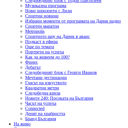
Следобедният блок с Тодор Пантилеев
Музикална програма
Нови хоризонти с Лили
Спортни новини
Избрани моменти от програмата на Дарик радио
Спортен маратон
Metropolis
Спортното шоу на Дарик в аванс
Подкаст в ефира
Още по темата
Портрети на успеха
Как да живеем до 100?
Финес
Дебатът
Следобедният блок с Георги Иванов
Мечтани дестинации
Гласът на изкуството
Квадратни метри
Следобедна криза
Новите 240: Посоката на България
Часът на успеха
Connected
Денят на храбростта
Бранд България
На живо