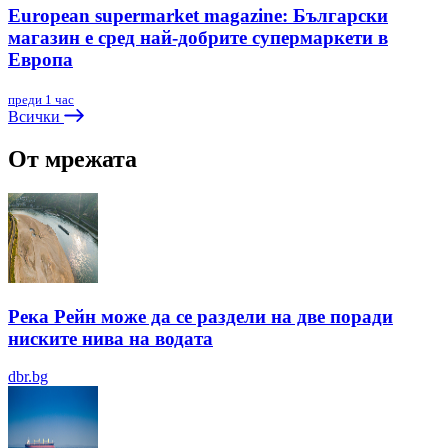
European supermarket magazine: Български
магазин е сред най-добрите супермаркети в
Европа
преди 1 час
Всички
От мрежата
Река Рейн може да се раздели на две поради
ниските нива на водата
dbr.bg