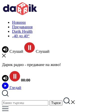
Новини
Предавания
Darik Health
„40 до 40“
Слушай
Слушай
Дарик радио - предаване на живо!
00:00
Гледай