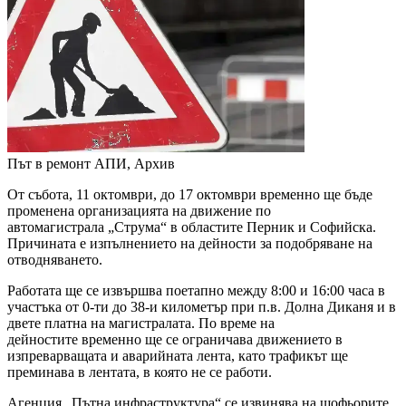
Път в ремонт
АПИ, Архив
От събота, 11 октомври, до 17 октомври временно ще бъде
променена организацията на движение по
автомагистрала „Струма“ в областите Перник и Софийска.
Причината е изпълнението на дейности за подобряване на
отводняването.
Работата ще се извършва поетапно между 8:00 и 16:00 часа в
участъка от 0-ти до 38-и километър при п.в. Долна Диканя и в
двете платна на магистралата. По време на
дейностите временно ще се ограничава движението в
изпреварващата и аварийната лента, като трафикът ще
преминава в лентата, в която не се работи.
Агенция „Пътна инфраструктура“ се извинява на шофьорите