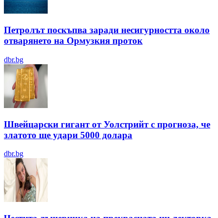
Петролът поскъпва заради несигурността около
отварянето на Ормузкия проток
dbr.bg
Швейцарски гигант от Уолстрийт с прогноза, че
златото ще удари 5000 долара
dbr.bg