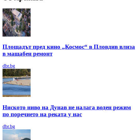
Площадът пред кино „Космос“ в Пловдив влиза
в мащабен ремонт
dbr.bg
Ниското ниво на Дунав не налага воден режим
по поречието на реката у нас
dbr.bg