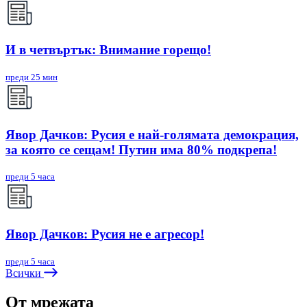
И в четвъртък: Внимание горещо!
преди 25 мин
Явор Дачков: Русия е най-голямата демокрация,
за която се сещам! Путин има 80% подкрепа!
преди 5 часа
Явор Дачков: Русия не е агресор!
преди 5 часа
Всички
От мрежата