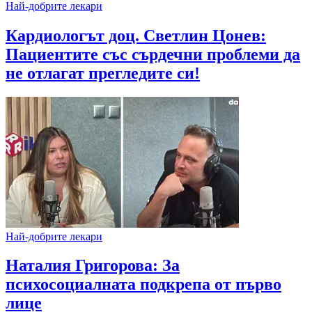
Най-добрите лекари
Кардиологът доц. Светлин Цонев:
Пациентите със сърдечни проблеми да
не отлагат прегледите си!
Най-добрите лекари
Наталия Григорова: За
психосоциалната подкрепа от първо
лице