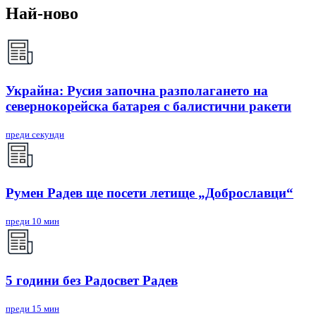
Най-ново
Украйна: Русия започна разполагането на
севернокорейска батарея с балистични ракети
преди секунди
Румен Радев ще посети летище „Доброславци“
преди 10 мин
5 години без Радосвет Радев
преди 15 мин