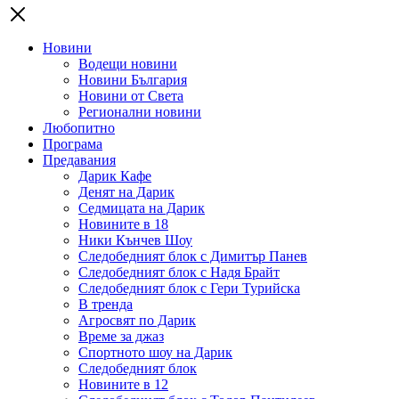
Новини
Водещи новини
Новини България
Новини от Света
Регионални новини
Любопитно
Програма
Предавания
Дарик Кафе
Денят на Дарик
Седмицата на Дарик
Новините в 18
Ники Кънчев Шоу
Следобедният блок с Димитър Панев
Следобедният блок с Надя Брайт
Следобедният блок с Гери Турийска
В тренда
Агросвят по Дарик
Време за джаз
Спортното шоу на Дарик
Следобедният блок
Новините в 12