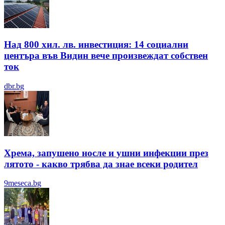
Над 800 хил. лв. инвестиция: 14 социални
центъра във Видин вече произвеждат собствен
ток
dbr.bg
Хрема, запушено носле и ушни инфекции през
лятотo - какво трябва да знае всеки родител
9meseca.bg