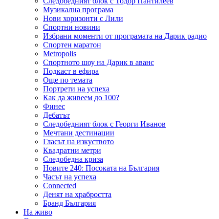
Следобедният блок с Тодор Пантилеев
Музикална програма
Нови хоризонти с Лили
Спортни новини
Избрани моменти от програмата на Дарик радио
Спортен маратон
Metropolis
Спортното шоу на Дарик в аванс
Подкаст в ефира
Още по темата
Портрети на успеха
Как да живеем до 100?
Финес
Дебатът
Следобедният блок с Георги Иванов
Мечтани дестинации
Гласът на изкуството
Квадратни метри
Следобедна криза
Новите 240: Посоката на България
Часът на успеха
Connected
Денят на храбростта
Бранд България
На живо