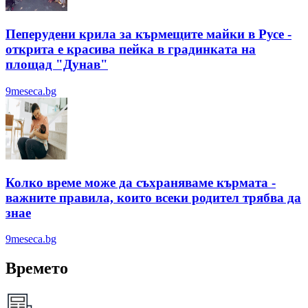
Пеперудени крила за кърмещите майки в Русе -
открита е красива пейка в градинката на
площад "Дунав"
9meseca.bg
Колко време може да съхраняваме кърмата -
важните правила, които всеки родител трябва да
знае
9meseca.bg
Времето