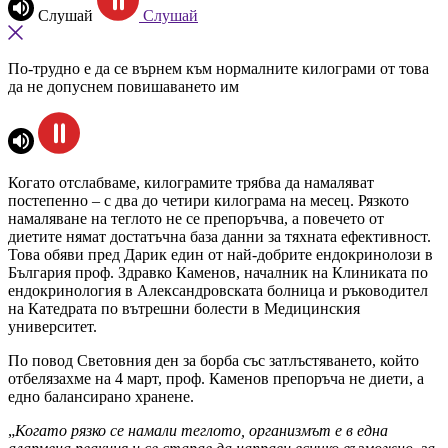
Слушай
Слушай
По-трудно е да се върнем към нормалните килограми от това
да не допуснем повишаването им
Когато отслабваме, килограмите трябва да намаляват
постепенно – с два до четири килограма на месец. Рязкото
намаляване на теглото не се препоръчва, а повечето от
диетите нямат достатъчна база данни за тяхната ефективност.
Това обяви пред Дарик един от най-добрите ендокринолози в
България проф. Здравко Каменов, началник на Клиниката по
ендокринология в Александровската болница и ръководител
на Катедрата по вътрешни болести в Медицинския
университет.
По повод Световния ден за борба със затлъстяването, който
отбелязахме на 4 март, проф. Каменов препоръча не диети, а
едно балансирано хранене.
„
Когато рязко се намали теглото, организмът
е в една