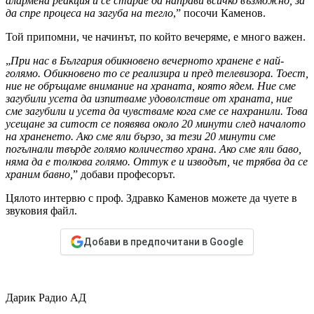
алармена
реакция и се старае да направи всичко възможно, за
да спре процеса на загуба на тегло
,” посочи Каменов.
Той припомни, че начинът, по който вечеряме, е много важен.
„
При нас в България обикновено вечерното хранене е най-
голямо. Обикновено то се реализира и пред телевизора. Тоест,
ние не обръщаме внимание на храната, която ядем. Ние сме
загубили усета да изпитваме удоволствие от храната, ние
сме загубили и усета да чувстваме кога сме се нахранили. Това
усещане за ситост се появява около 20 минути след началото
на храненето. Ако сме яли бързо, за тези 20 минути сме
погълнали твърде голямо количество храна. Ако сме яли баво,
няма да е толкова голямо. Оттук е и изводът, че трябва да се
храним бавно,
” добави професорът.
Цялото интервю с проф. Здравко Каменов можете да чуете в
звуковия файл.
Добави в предпочитани в Google
Дарик Радио АД