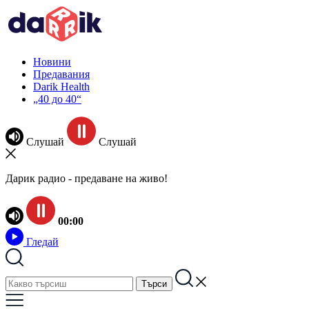
Новини
Предавания
Darik Health
„40 до 40“
Слушай
Слушай
Дарик радио - предаване на живо!
00:00
Гледай