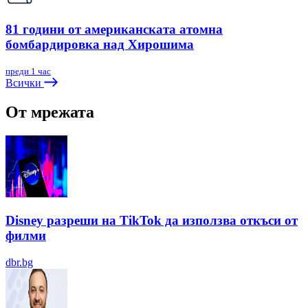
81 години от американската атомна
бомбардировка над Хирошима
преди 1 час
Всички
От мрежата
Disney разреши на TikTok да използва откъси от
филми
dbr.bg