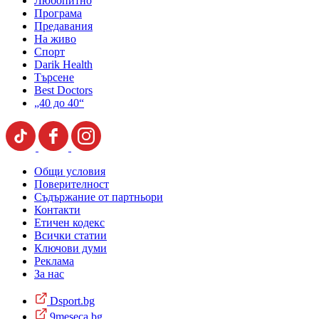
Любопитно
Програма
Предавания
На живо
Спорт
Darik Health
Търсене
Best Doctors
„40 до 40“
Общи условия
Поверителност
Съдържание от партньори
Контакти
Етичен кодекс
Всички статии
Ключови думи
Реклама
За нас
Dsport.bg
9meseca.bg