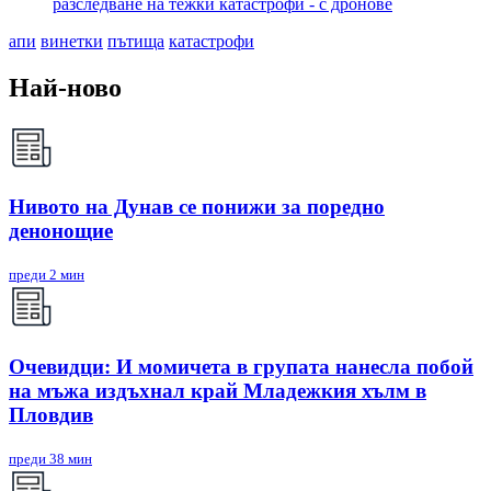
разследване на тежки катастрофи - с дронове
апи
винетки
пътища
катастрофи
Най-ново
Нивото на Дунав се понижи за поредно
денонощие
преди 2 мин
Очевидци: И момичета в групата нанесла побой
на мъжа издъхнал край Младежкия хълм в
Пловдив
преди 38 мин