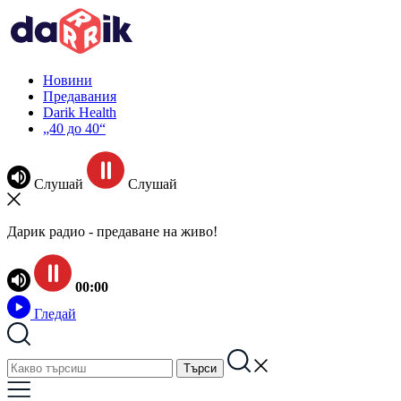
Новини
Предавания
Darik Health
„40 до 40“
Слушай
Слушай
Дарик радио - предаване на живо!
00:00
Гледай