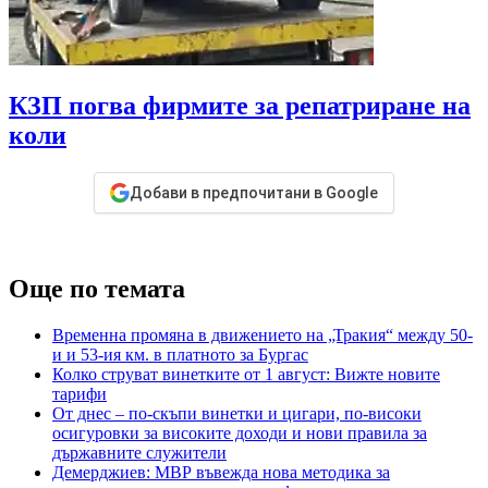
КЗП погва фирмите за репатриране на
коли
Добави в предпочитани в Google
Още по темата
Временна промяна в движението на „Тракия“ между 50-
и и 53-ия км. в платното за Бургас
Колко струват винетките от 1 август: Вижте новите
тарифи
От днес – по-скъпи винетки и цигари, по-високи
осигуровки за високите доходи и нови правила за
държавните служители
Демерджиев: МВР въвежда нова методика за