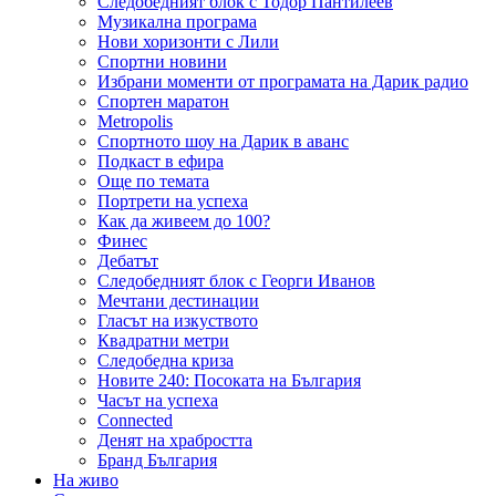
Следобедният блок с Тодор Пантилеев
Музикална програма
Нови хоризонти с Лили
Спортни новини
Избрани моменти от програмата на Дарик радио
Спортен маратон
Metropolis
Спортното шоу на Дарик в аванс
Подкаст в ефира
Още по темата
Портрети на успеха
Как да живеем до 100?
Финес
Дебатът
Следобедният блок с Георги Иванов
Мечтани дестинации
Гласът на изкуството
Квадратни метри
Следобедна криза
Новите 240: Посоката на България
Часът на успеха
Connected
Денят на храбростта
Бранд България
На живо