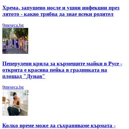
Хрема, запушено носле и ушни инфекции през
лятотo - какво трябва да знае всеки родител
9meseca.bg
Пеперудени крила за кърмещите майки в Русе -
открита е красива пейка в градинката на
площад "Дунав"
9meseca.bg
Колко време може да съхраняваме кърмата -