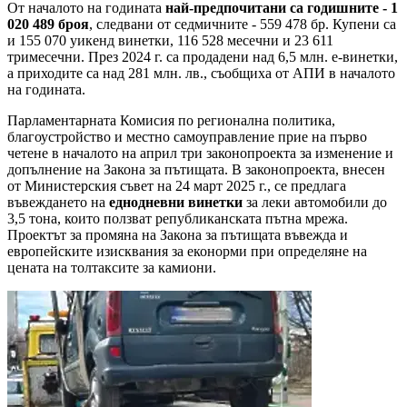
От началото на годината
най-предпочитани са годишните - 1
020 489 броя
, следвани от седмичните - 559 478 бр. Купени са
и 155 070 уикенд винетки, 116 528 месечни и 23 611
тримесечни. През 2024 г. са продадени над 6,5 млн. е-винетки,
а приходите са над 281 млн. лв., съобщиха от АПИ в началото
на годината.
Парламентарната Комисия по регионална политика,
благоустройство и местно самоуправление прие на първо
четене в началото на април три законопроекта за изменение и
допълнение на Закона за пътищата. В законопроекта, внесен
от Министерския съвет на 24 март 2025 г., се предлага
въвеждането на
еднодневни винетки
за леки автомобили до
3,5 тона, които ползват републиканската пътна мрежа.
Проектът за промяна на Закона за пътищата въвежда и
европейските изисквания за еконорми при определяне на
цената на толтаксите за камиони.