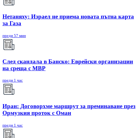
Нетаняху: Израел не приема новата пътна карта
за Газа
преди 57 мин
След скандала в Банско: Eврейски организации
на среща с МВР
преди 1 час
Иран: Договорхме маршрут за преминаване през
Ормузкия проток с Оман
преди 1 час