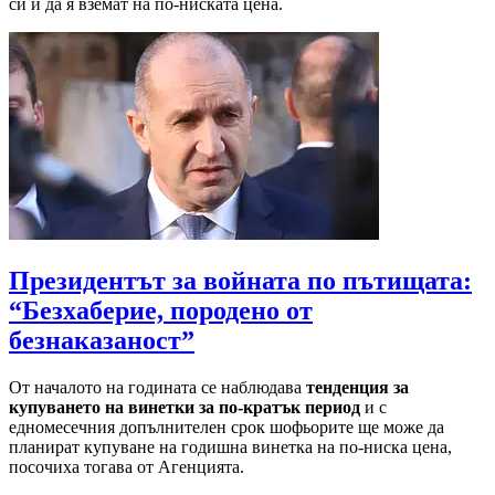
си и да я вземат на по-ниската цена.
Президентът за войната по пътищата:
“Безхаберие, породено от
безнаказаност”
От началото на годината се наблюдава
тенденция за
купуването на винетки за по-кратък период
и с
едномесечния допълнителен срок шофьорите ще може да
планират купуване на годишна винетка на по-ниска цена,
посочиха тогава от Агенцията.