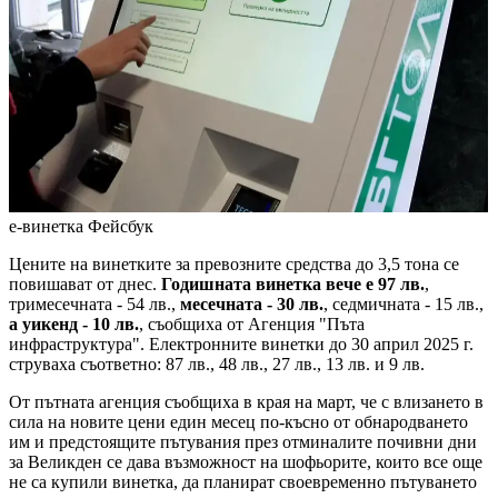
е-винетка
Фейсбук
Цените на винетките за превозните средства до 3,5 тона се
повишават от днес.
Годишната винетка вече е 97 лв.
,
тримесечната - 54 лв.,
месечната - 30 лв.
, седмичната - 15 лв.,
а уикенд - 10 лв.
, съобщиха от Агенция "Пъта
инфраструктура". Електронните винетки до 30 април 2025 г.
струваха съответно: 87 лв., 48 лв., 27 лв., 13 лв. и 9 лв.
От пътната агенция съобщиха в края на март, че с влизането в
сила на новите цени един месец по-късно от обнародването
им и предстоящите пътувания през отминалите почивни дни
за Великден се дава възможност на шофьорите, които все още
не са купили винетка, да планират своевременно пътуването