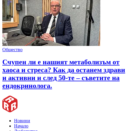
Общество
Счупен ли е нашият метаболизъм от
хаоса и стреса? Как да останем здрави
и активни и след 50-те – съветите на
ендокринолога.
Новини
Начало