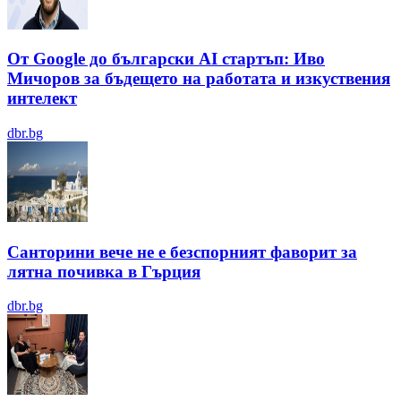
От Google до български AI стартъп: Иво
Мичоров за бъдещето на работата и изкуствения
интелект
dbr.bg
Санторини вече не е безспорният фаворит за
лятна почивка в Гърция
dbr.bg