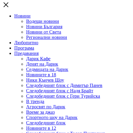
Новини
Водещи новини
Новини България
Новини от Света
Регионални новини
Любопитно
Програма
Предавания
Дарик Кафе
Денят на Дарик
Седмицата на Дарик
Новините в 18
Ники Кънчев Шоу
Следобедният блок с Димитър Панев
Следобедният блок с Надя Брайт
Следобедният блок с Гери Турийска
В тренда
Агросвят по Дарик
Време за джаз
Спортното шоу на Дарик
Следобедният блок
Новините в 12