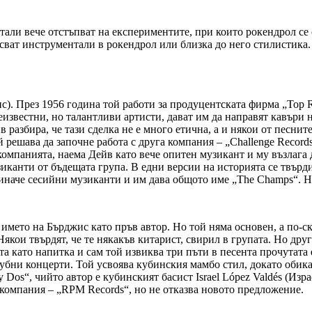
али вече отстъпват на експериментите, при които рокендрол се с
аписват инструментали в рокендрол или близка до него стилистик
с). През 1956 година той работи за продуцентската фирма „Top Re
известни, но талантливи артисти, дават им да направят кавъри на
разбира, че тази сделка не е много етична, а и някои от песните
 решава да започне работа с друга компания – „Challenge Record
омпанията, наема Дейв като вече опитен музикант и му възлага д
зиканти от бъдещата група. В едни версии на историята се твърди
и иначе сесийни музиканти и им дава общото име „The Champs“. Не
е името на Бърджис като пръв автор. Но той няма основен, а по-
 Някои твърдят, че те някакъв китарист, свирил в групата. Но д
лата като напитка и сам той извиква три пъти в песента прочутат
бни концерти. Той усвоява кубинския мамбо стил, докато обикал
os“, чийто автор е кубинският басист Israel López Valdés (Изра
а компания – „RPM Records“, но не отказва новото предложение.