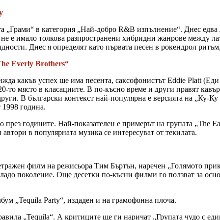
y
ата „Грами“ в категория „Най-добро R&B изпълнение“. Днес едва л
 не е имало толкова разпространени хибридни жанрове между лати
идности. Днес я определят като първата песен в рокендрол ритъм
The Everly Brothers“
ижда какъв успех ще има песента, саксофонистът Eddie Platt (Еди
20-то място в класациите. В по-късно време и други правят кавър
 други. В български контекст най-популярна е версията на „Ку-Ку
 1998 година.
о през годините. Най-показателен е примерът на групата „The Eag
и автори в популярната музика се интересуват от текилата.
тражен филм на режисьора Тим Бъртън, наречен „Голямото прик
младо поколение. Още десетки по-късни филми го ползват за осн
бум „Tequila Party“, издаден и на грамофонна плоча.
равила „Tequila“. А критиците ще ги наричат „Групата чудо с еди