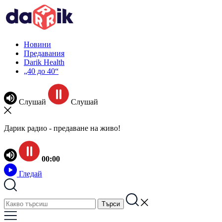
Новини
Предавания
Darik Health
„40 до 40“
Слушай
Слушай
Дарик радио - предаване на живо!
00:00
Гледай