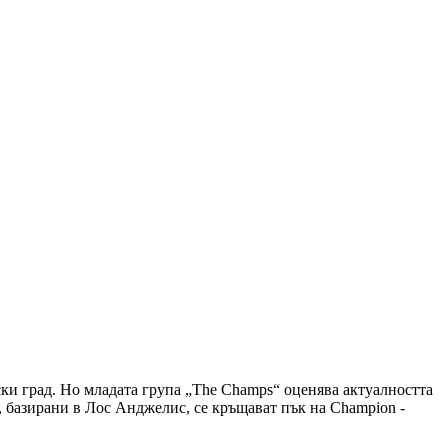
ски град. Но младата група „The Champs“ оценява актуалността
, базирани в Лос Анджелис, се кръщават пък на Champion -