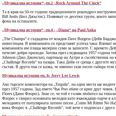
„Музикална история“, еп.2 „Rock Around The Clock“
Та в края на 50-те години традиционните рокендрол инструмент
Bill Justis (Бил Джъстис). Появяват се десетки групи, които з
фона на останалите.
„Музикална история“, еп.4 - „Diana“ на Paul Anka
„The Champs“ е създадена от младия Dave Burgess (Дейв Бърджи
инвестиция. В компанията си представят успеха така: Взимат не
компанията им плаща мизерни суми за записите. С времето Дейв 
печелят добри приходи. Затова през следващата 1957 година той
Johnson (Джо Джонсън), партньор на Аутри и съсобственик на к
„Challenge Records“ на пазара. Така Дейв се среща с другите му
състав. В други пък се казва, че именно тази песен събира тез
Музикална история еп. 6: Jerry Lee Lewis
Ако търсите композитора на „Tequila“, на едни места ще видит
през 1957 година. Зад името Чък Рио обаче се крие друг човек.
Flores (Дани Флорес). Знае се, че той е голям любител на теки
Флорес е свирил основната мелодия като въвеждащо парче в клу
мелодията от популярната латино песен „Como Mi Ritmo No Hay D
вика Флорес в „Challenge Records“, той вече е подписал с друг