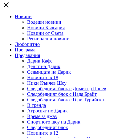
Новини
Водещи новини
Новини България
Новини от Света
Регионални новини
Любопитно
Програма
Предавания
Дарик Кафе
Денят на Дарик
Седмицата на Дарик
Новините в 18
Ники Кънчев Шоу
Следобедният блок с Димитър Панев
Следобедният блок с Надя Брайт
Следобедният блок с Гери Турийска
В тренда
Агросвят по Дарик
Време за джаз
Спортното шоу на Дарик
Следобедният блок
Новините в 12