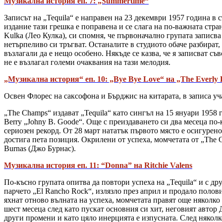
Музикална история еп. 7: „Summertime“
Записът на „Tequila“ е направен на 23 декември 1957 година в 
издание тази грешка е поправена и се слага на по-важната стр
Kulka (Лео Кулка), си спомня, че първоначално групата записва
нетърпеливо си тръгват. Останалите в студиото обаче разбират,
възлагали да е нещо особено. Някъде се казва, че я записват съв
не е възлагал големи очаквания на тази мелодия.
„Музикална история“ еп. 10: „Bye Bye Love“ на „The Everly 
Освен Флорес на саксофона и Бърджис на китарата, в записа уча
„The Champs“ издават „Tequila“ като сингъл на 15 януари 1958 
Berry „Johny B. Goode“. Още с преиздаването си два месеца по-к
сериозен рекорд. От 28 март нататък първото място е осигурено
достига пета позиция. Окрилени от успеха, момчетата от „The 
Burnas (Джо Бурнас).
Музикална история еп. 11: “Donna” на Ritchie Valens
По-късно групата опитва да повтори успеха на „Tequila“ и с дру
парчето „El Rancho Rock“, излязло през април и продало полови
яхнат отново вълната на успеха, момчетата правят още няколко 
шест месеца след като пускат основния си хит, неговият автор
други промени и като цяло инерцията е изпусната. След няколк