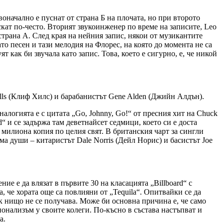
оначално е пуснат от страна Б на плочата, но при второто
скат по-често. Вторият звукоинженер по време на записите, Leo
 страна А. След края на нейния запис, някои от музикантите
то песен и тази мелодия на Флорес, на която до момента не са
ят как би звучала като запис. Това, което е сигурно, е, че никой
ills (Клиф Хилс) и барабанистът Gene Alden (Джийн Алдън).
налогията е с цитата „Go, Johnny, Go!“ от пресния хит на Chuck
d“ и се задържа там деветнайсет седмици, което си е доста
 милиона копия по целия свят. В британския чарт за сингли
ма души – китаристът Dale Norris (Дейл Норис) и басистът Joe
ие е да влязат в първите 30 на класацията „Billboard“ с
, че хората още са повлияни от „Tequila“. Опитвайки се да
пак нищо не се получава. Може би основна причина е, че само
ионализъм у своите колеги. По-късно в състава настъпват и
а.