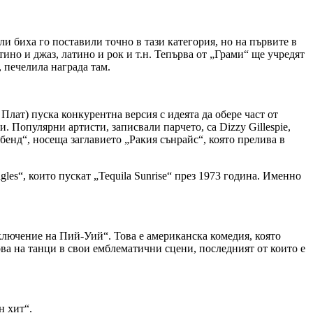
и биха го поставили точно в тази категория, но на първите в
но и джаз, латино и рок и т.н. Тепърва от „Грами“ ще учредят
, печелила награда там.
 Плат) пуска конкурентна версия с идеята да обере част от
и. Популярни артисти, записвали парчето, са Dizzy Gillespie,
 бенд“, носеща заглавието „Ракия сънрайс“, която прелива в
les“, които пускат „Tequila Sunrise“ през 1973 година. Именно
лючение на Пий-Уий“. Това е американска комедия, която
ова на танци в свои емблематични сцени, последният от които е
н хит“.