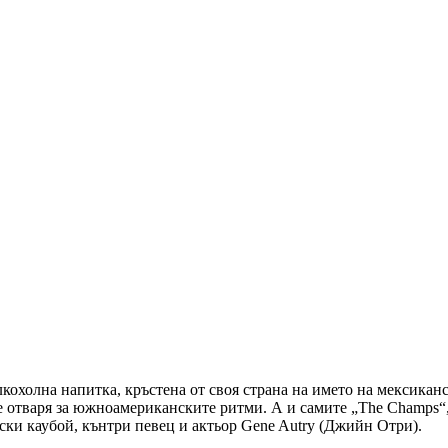
лкохолна напитка, кръстена от своя страна на името на мексикан
се отваря за южноамериканските ритми. А и самите „The Champs“
ки каубой, кънтри певец и актьор Gene Autry (Джийн Отри).