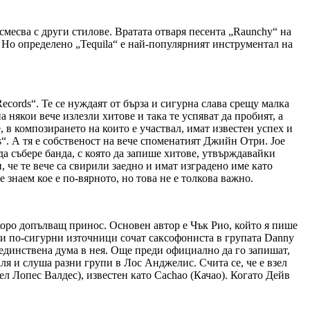
месва с други стилове. Вратата отваря песента „Raunchy“ на
а. Но определено „Tequila“ е най-популярният инструментал на
cords“. Те се нуждаят от бърза и сигурна слава срещу малка
 някои вече излезли хитове и така те успяват да пробият, а
, в композирането на които е участвал, имат известен успех и
s“. А тя е собственост на вече споменатият Джийн Отри. Joe
а събере банда, с която да запише хитове, утвърждавайки
, че те вече са свирили заедно и имат изградено име като
 знаем кое е по-вярното, но това не е толкова важно.
скоро допълващ принос. Основен автор е Чък Рио, който я пише
руги по-сигурни източници сочат саксофониста в групата Danny
а единствена дума в нея. Още преди официално да го запишат,
я и слуша разни групи в Лос Анджелис. Счита се, че е взел
ел Лопес Валдес), известен като Cachao (Качао). Когато Дейв