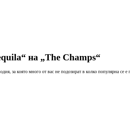
equila“ на „The Champs“
дия, за която много от вас не подозират в колко популярна се е 