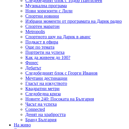
Следобедният блок с Тодор Пантилеев
Музикална програма
Нови хоризонти с Лили
Спортни новини
Избрани моменти от програмата на Дарик радио
Спортен маратон
Metropolis
Спортното шоу на Дарик в аванс
Подкаст в ефира
Още по темата
Портрети на успеха
Как да живеем до 100?
Финес
Дебатът
Следобедният блок с Георги Иванов
Мечтани дестинации
Гласът на изкуството
Квадратни метри
Следобедна криза
Новите 240: Посоката на България
Часът на успеха
Connected
Денят на храбростта
Бранд България
На живо