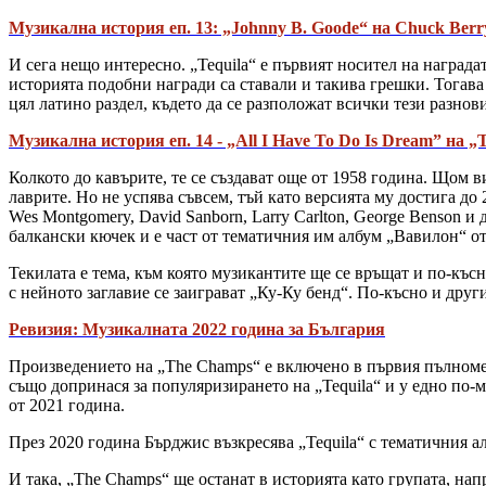
Музикална история еп. 13: „Johnny B. Goode“ на Chuck Berr
И сега нещо интересно. „Tequila“ е първият носител на наград
историята подобни награди са ставали и такива грешки. Тогава
цял латино раздел, където да се разположат всички тези разнов
Музикална история еп. 14 - „All I Have To Do Is Dream” на „
Колкото до кавърите, те се създават още от 1958 година. Щом в
лаврите. Но не успява съвсем, тъй като версията му достига до 
Wes Montgomery, David Sanborn, Larry Carlton, George Benson и
балкански кючек и е част от тематичния им албум „Вавилон“ от
Текилата е тема, към която музикантите ще се връщат и по-късн
с нейното заглавие се заиграват „Ку-Ку бенд“. По-късно и друг
Ревизия: Музикалната 2022 година за България
Произведението на „The Champs“ е включено в първия пълноме
също допринася за популяризирането на „Tequila“ и у едно по-
от 2021 година.
През 2020 година Бърджис възкресява „Tequila“ с тематичния ал
И така, „The Champs“ ще останат в историята като групата, нап