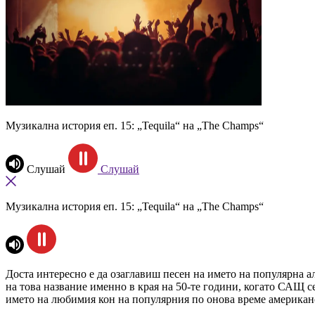
Музикална история еп. 15: „Tequila“ на „The Champs“
Слушай
Слушай
Музикална история еп. 15: „Tequila“ на „The Champs“
Доста интересно е да озаглавиш песен на името на популярна а
на това название именно в края на 50-те години, когато САЩ 
името на любимия кон на популярния по онова време американс