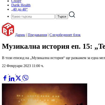
Спорт
Darik Health
„40 до 40“
Дарик
|
Предавания
|
Следобедният блок
Музикална история еп. 15: „T
В този епизод на „Музикална история“ ще разкажем за една мело
22 Февруари 2023 11:00 ч.