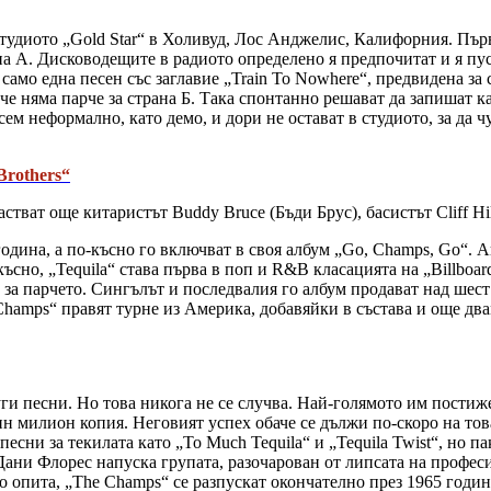
студиото „Gold Star“ в Холивуд, Лос Анджелис, Калифорния. Първ
ана А. Дисководещите в радиото определено я предпочитат и я пу
 само една песен със заглавие „Train To Nowhere“, предвидена за
 че няма парче за страна Б. Така спонтанно решават да запишат ка
сем неформално, като демо, и дори не остават в студиото, за да чу
Brothers“
стват още китаристът Buddy Bruce (Бъди Брус), басистът Cliff H
година, а по-късно го включват в своя албум „Go, Champs, Go“. А
ъсно, „Tequila“ става първа в поп и R&B класацията на „Billboar
 за парчето. Сингълът и последвалия го албум продават над шест
Champs“ правят турне из Америка, добавяйки в състава и още два
ги песни. Но това никога не се случва. Най-голямото им постижен
н милион копия. Неговият успех обаче се дължи по-скоро на това
песни за текилата като „To Much Tequila“ и „Tequila Twist“, но 
 Дани Флорес напуска групата, разочарован от липсата на профес
о опита, „The Champs“ се разпускат окончателно през 1965 годин