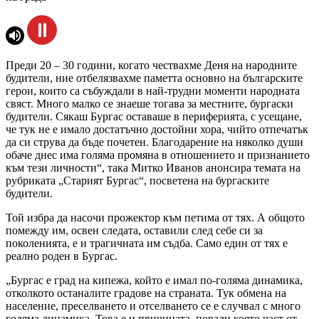
Преди 20 – 30 години, когато чествахме Деня на народните
будители, ние отбелязвахме паметта основно на българските
герои, които са събуждали в най-трудни моменти народната
свяст. Много малко се знаеше тогава за местните, бургаски
будители. Сякаш Бургас оставаше в периферията, с усещане,
че тук не е имало достатъчно достойни хора, чийто отпечатък
да си струва да бъде почетен. Благодарение на няколко души
обаче днес има голяма промяна в отношението и признанието
към тези личности“, така Митко Иванов анонсира темата на
рубриката „Старият Бургас“, посветена на бургаските
будители.
Той избра да насочи прожектор към петима от тях. А общото
помежду им, освен следата, оставили след себе си за
поколенията, е и трагичната им съдба. Само един от тях е
реално роден в Бургас.
„Бургас е град на кипежа, който е имал по-голяма динамика,
отколкото останалите градове на страната. Тук обмена на
население, преселването и отселването се е случвал с много
голяма динамика. Това е и причината, поради която част от