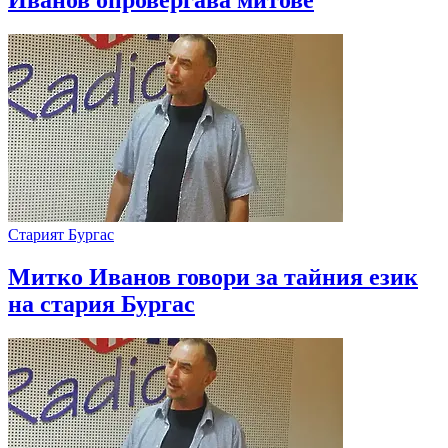
Иванов опровергава митове
Старият Бургас
Митко Иванов говори за тайния език
на стария Бургас