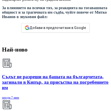
За влиянието на всички тях, за реакцията на тогавашната
общност и за трагичната им съдба, чуйте повече от Митко
Иванов в звуковия файл:
Добави в предпочитани в Google
Най-ново
Съдът не разреши на бащата на българчетата,
загинали в Кипър, да присъства на погребението
им
преди 7 мин