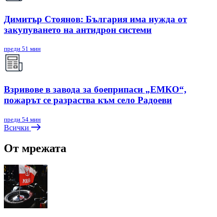
Димитър Стоянов: България има нужда от
закупуването на антидрон системи
преди 51 мин
Взривове в завода за боеприпаси „ЕМКО“,
пожарът се разраства към село Радоеви
преди 54 мин
Всички
От мрежата