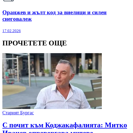
Оранжев и жълт код за виелици и силен
снеговалеж
17.02.2026
ПРОЧЕТЕТЕ ОЩЕ
Старият Бургас
С почит към Коджакафалията: Митко