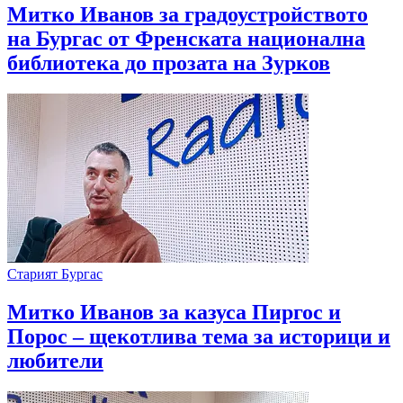
Митко Иванов за градоустройството
на Бургас от Френската национална
библиотека до прозата на Зурков
Старият Бургас
Митко Иванов за казуса Пиргос и
Порос – щекотлива тема за историци и
любители