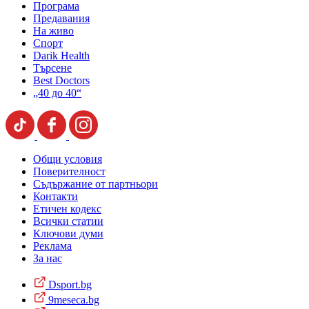
Програма
Предавания
На живо
Спорт
Darik Health
Търсене
Best Doctors
„40 до 40“
Общи условия
Поверителност
Съдържание от партньори
Контакти
Етичен кодекс
Всички статии
Ключови думи
Реклама
За нас
Dsport.bg
9meseca.bg