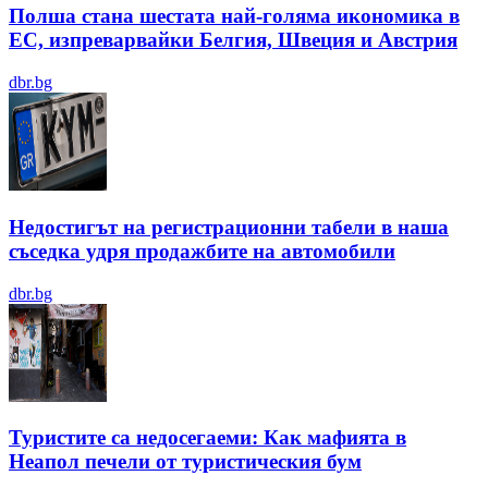
Полша стана шестата най-голяма икономика в
ЕС, изпреварвайки Белгия, Швеция и Австрия
dbr.bg
Недостигът на регистрационни табели в наша
съседка удря продажбите на автомобили
dbr.bg
Туристите са недосегаеми: Как мафията в
Неапол печели от туристическия бум