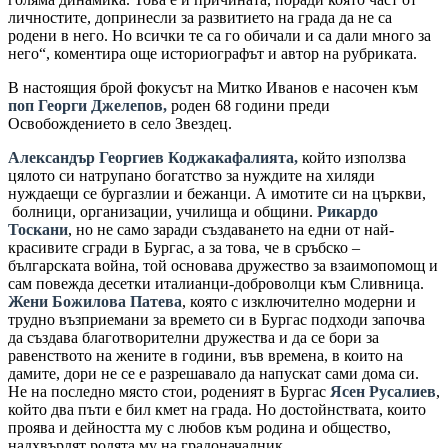
личностите, допринесли за развитието на града да не са
родени в него. Но всички те са го обичали и са дали много за
него“, коментира още историографът и автор на рубриката.
В настоящия брой фокусът на Митко Иванов е насочен към
поп Георги Джелепов,
роден 68 години преди
Освобождението в село Звездец.
Александър Георгиев Коджакафалията,
който използва
цялото си натрупано богатство за нуждите на хиляди
нуждаещи се бургазлии и бежанци. А имотите си на църкви,
болници, организации, училища и общини.
Рикардо
Тоскани
, но не само заради създаването на едни от най-
красивите сгради в Бургас, а за това, че в сръбско –
българската война, той основава дружество за взаимопомощ и
сам повежда десетки италианци-доброволци към Сливница.
Жени Божилова Патева
, която с изключително модерни и
трудно възприемани за времето си в Бургас подходи започва
да създава благотворителни дружества и да се бори за
равенството на жените в години, във времена, в които на
дамите, дори не се е разрешавало да напускат сами дома си.
Не на последно място стои, роденият в Бургас
Ясен Русалиев
,
който два пъти е бил кмет на града. Но достойнствата, които
проява и дейността му с любов към родина и общество,
надхвърлят ролята му на градоначалник.