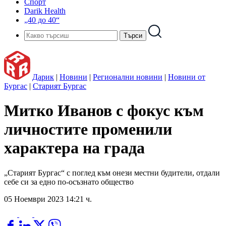
Спорт
Darik Health
„40 до 40“
Дарик
|
Новини
|
Регионални новини
|
Новини от
Бургас
|
Старият Бургас
Митко Иванов с фокус към
личностите променили
характера на града
„Старият Бургас“ с поглед към онези местни будители, отдали
себе си за едно по-осъзнато общество
05 Ноември 2023 14:21 ч.