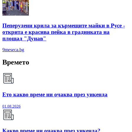
Пеперудени крила за кърмещите майки в Русе -
открита е красива пейка в градинката на
площад "Дунав"
9meseca.bg
Времето
Ето какво време ни очаква през уикенда
01.08.2026
Какво време ни очаква през уикенда?