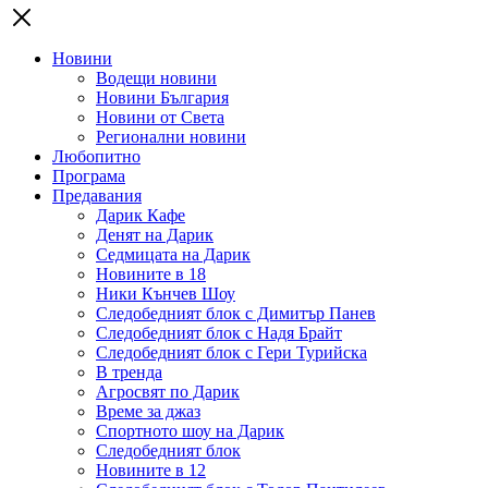
Новини
Водещи новини
Новини България
Новини от Света
Регионални новини
Любопитно
Програма
Предавания
Дарик Кафе
Денят на Дарик
Седмицата на Дарик
Новините в 18
Ники Кънчев Шоу
Следобедният блок с Димитър Панев
Следобедният блок с Надя Брайт
Следобедният блок с Гери Турийска
В тренда
Агросвят по Дарик
Време за джаз
Спортното шоу на Дарик
Следобедният блок
Новините в 12