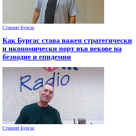
Старият Бургас
Как Бургас става важен стратегически
и икономически порт във векове на
безводие и епидемии
Старият Бургас