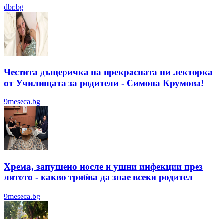
dbr.bg
Честита дъщеричка на прекрасната ни лекторка
от Училищата за родители - Симона Крумова!
9meseca.bg
Хрема, запушено носле и ушни инфекции през
лятотo - какво трябва да знае всеки родител
9meseca.bg