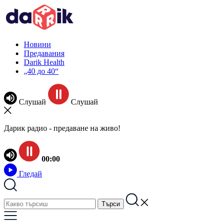
Новини
Предавания
Darik Health
„40 до 40“
Слушай
Слушай
Дарик радио - предаване на живо!
00:00
Гледай