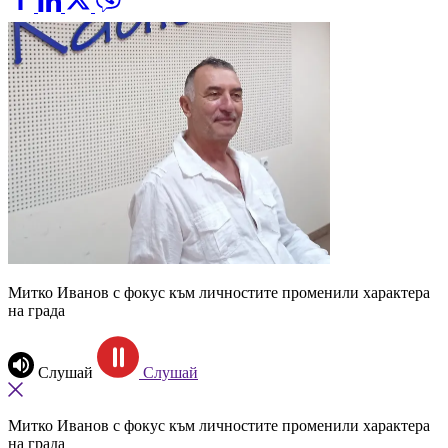
Митко Иванов с фокус към личностите променили характера
на града
Слушай
Слушай
Митко Иванов с фокус към личностите променили характера
на града