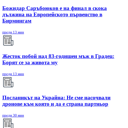
Божидар Саръбоюков е на финал в скока
дължина на Европейското първенство в
Бирмингам
преди 13 мин
Жесток побой над 83-годишен мъж в Градец:
Борят се за живота му
преди 13 мин
Посланикът на Украйна: Не сме насочвали
дронове към която и да е страна партньор
преди 30 мин