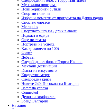
Следобедният блок с Тодор Пантилеев
Музикална програма
Нови хоризонти с Лили
Спортни новини
Избрани моменти от програмата на Дарик радио
Спортен маратон
Metropolis
Спортното шоу на Дарик в аванс
Подкаст в ефира
Още по темата
Портрети на успеха
Как да живеем до 100?
Финес
Дебатът
Следобедният блок с Георги Иванов
Мечтани дестинации
Гласът на изкуството
Квадратни метри
Следобедна криза
Новите 240: Посоката на България
Часът на успеха
Connected
Денят на храбростта
Бранд България
На живо