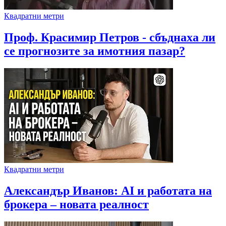
Квадратни метри
Проф. Красимир Петров - сбъднаха ли
се прогнозите за имотния пазар?
Квадратни метри
Александър Иванов: AI и работата на
брокера – новата реалност