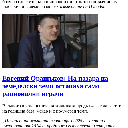
броя на сделките на национално ниво, като понижение има
във всички големи градове
с изключение на Пловдив
.
Евгений Орашъков: На пазара на
земеделски земи останаха само
рационални играчи
В същото време цените на жилищата продължават да растат
на годишна база, макар и с по-умерен темп.
„Пазарът на жилищни имоти през 2025 г. започна с
инерцията от 2024 г., продължи естествено и завърши с