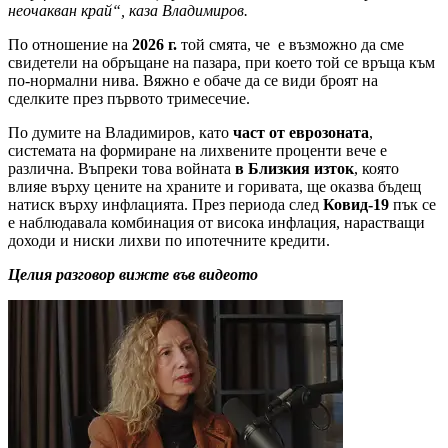
неочакван край“, каза Владимиров.
По отношение на
2026 г.
той смята, че е възможно да сме
свидетели на обръщане на пазара, при което той се връща към
по-нормални нива. Вяжно е обаче да се види броят на
сделките през първото тримесечие.
По думите на Владимиров, като
част от еврозоната
,
системата на формиране на лихвените проценти вече е
различна. Въпреки това войната
в Близкия изток
, която
влияе върху цените на храните и горивата, ще оказва бъдещ
натиск върху инфлацията. През периода след
Ковид-19
пък се
е наблюдавала комбинация от висока инфлация, нарастващи
доходи и ниски лихви по ипотечните кредити.
Целия разговор вижте във видеото