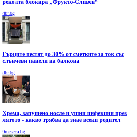
реколта блокира „Фрукто-Сливен“
dbr.bg
Гърците пестят до 30% от сметките за ток със
слънчеви панели на балкона
dbr.bg
Хрема, запушено носле и ушни инфекции през
лятотo - какво трябва да знае всеки родител
9meseca.bg