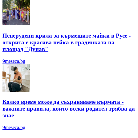
Пеперудени крила за кърмещите майки в Русе -
открита е красива пейка в градинката на
площад "Дунав"
9meseca.bg
Колко време може да съхраняваме кърмата -
важните правила, които всеки родител трябва да
знае
9meseca.bg