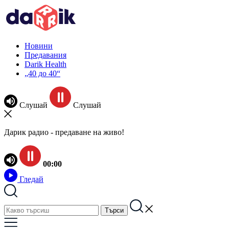
Новини
Предавания
Darik Health
„40 до 40“
Слушай
Слушай
Дарик радио - предаване на живо!
00:00
Гледай