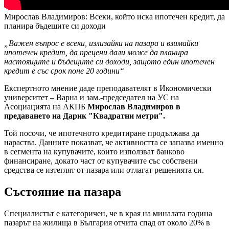
Мирослав Владимиров: Всеки, който иска ипотечен кредит, да
планира бъдещите си доходи
„Важен въпрос е всеки, излизайки на пазара и взимайки
ипотечен кредит, да прецени дали може да планира
настоящите и бъдещите си доходи, защото един ипотечен
кредит е със срок поне 20 години“
Експертното мнение даде преподавателят в Икономически
университет – Варна и зам.-председател на УС на
Асоциацията на АКПБ
Мирослав Владимиров в
предаването на Дарик "Квадратни метри".
Той посочи, че ипотечното кредитиране продължава да
нараства. Данните показват, че активността се запазва именно
в сегмента на купувачите, които използват банково
финансиране, докато част от купувачите със собствени
средства се изтеглят от пазара или отлагат решенията си.
Състояние на пазара
Специалистът е категоричен, че в края на миналата година
пазарът на жилища в България отчита спад от около 20% в