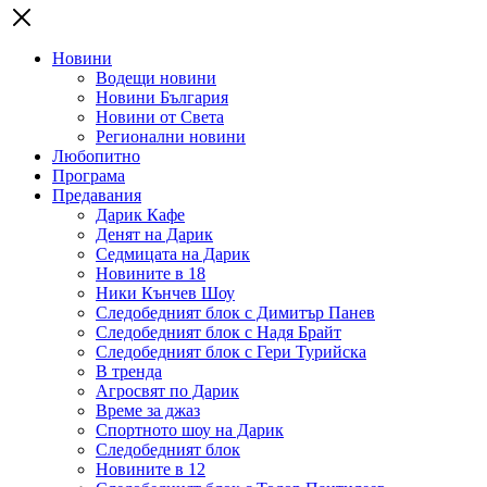
Новини
Водещи новини
Новини България
Новини от Света
Регионални новини
Любопитно
Програма
Предавания
Дарик Кафе
Денят на Дарик
Седмицата на Дарик
Новините в 18
Ники Кънчев Шоу
Следобедният блок с Димитър Панев
Следобедният блок с Надя Брайт
Следобедният блок с Гери Турийска
В тренда
Агросвят по Дарик
Време за джаз
Спортното шоу на Дарик
Следобедният блок
Новините в 12