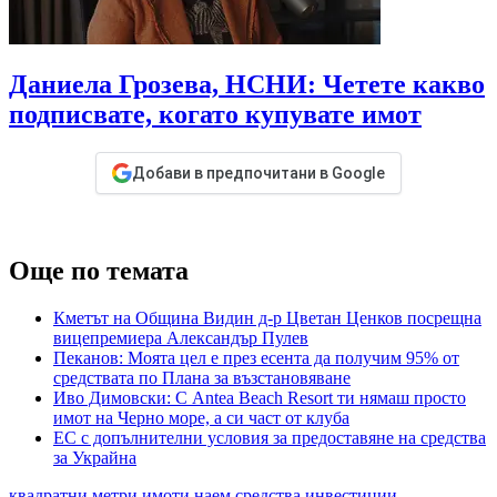
Даниела Грозева, НСНИ: Четете какво
подписвате, когато купувате имот
Добави в предпочитани в Google
Още по темата
Кметът на Община Видин д-р Цветан Ценков посрещна
вицепремиера Александър Пулев
Пеканов: Моята цел е през есента да получим 95% от
средствата по Плана за възстановяване
Иво Димовски: С Antea Beach Resort ти нямаш просто
имот на Черно море, а си част от клуба
ЕС с допълнителни условия за предоставяне на средства
за Украйна
квадратни метри
имоти
наем
средства
инвестиции