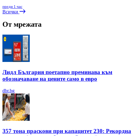
преди 1 час
Всички
От мрежата
Лидл България поетапно преминава към
обозначаване на цените само в евро
dbr.bg
357 тона праскови при капацитет 230: Рекордна