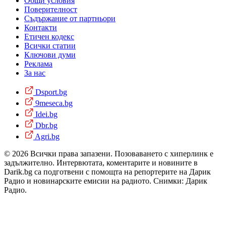
Общи условия
Поверителност
Съдържание от партньори
Контакти
Етичен кодекс
Всички статии
Ключови думи
Реклама
За нас
Dsport.bg
9meseca.bg
Idei.bg
Dbr.bg
Agri.bg
© 2026 Всички права запазени. Позоваването с хиперлинк е
задължително. Интервютата, коментарите и новините в
Darik.bg са подготвени с помощта на репортерите на Дарик
Радио и новинарските емисии на радиото. Снимки: Дарик
Радио.