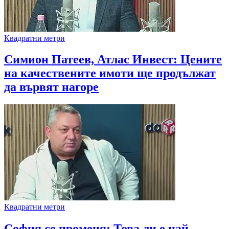
Квадратни метри
Симион Патеев, Атлас Инвест: Цените
на качествените имоти ще продължат
да вървят нагоре
Квадратни метри
София се променя: Това ли е най-