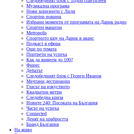
Следобедният блок с Тодор Пантилеев
Музикална програма
Нови хоризонти с Лили
Спортни новини
Избрани моменти от програмата на Дарик радио
Спортен маратон
Metropolis
Спортното шоу на Дарик в аванс
Подкаст в ефира
Още по темата
Портрети на успеха
Как да живеем до 100?
Финес
Дебатът
Следобедният блок с Георги Иванов
Мечтани дестинации
Гласът на изкуството
Квадратни метри
Следобедна криза
Новите 240: Посоката на България
Часът на успеха
Connected
Денят на храбростта
Бранд България
На живо