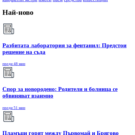
Най-ново
Разбитата лаборатория за фентанил: Предстои
решение на съда
преди 48 мин
Спор за новородено: Родители и болница се
обвиняват взаимно
преди 51 мин
Пламъци горят между Първомай и Брягово