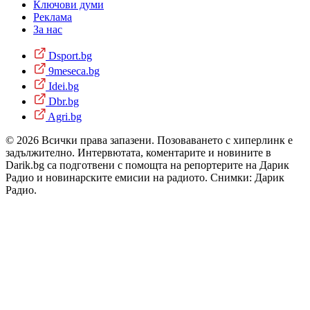
Ключови думи
Реклама
За нас
Dsport.bg
9meseca.bg
Idei.bg
Dbr.bg
Agri.bg
© 2026 Всички права запазени. Позоваването с хиперлинк е
задължително. Интервютата, коментарите и новините в
Darik.bg са подготвени с помощта на репортерите на Дарик
Радио и новинарските емисии на радиото. Снимки: Дарик
Радио.