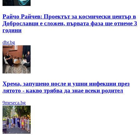
Райчо Райчев: Проектът за космически център в
Доброславци е сложен, първата фаза ще отнеме 3
години
dbr.bg
Хрема, запушено носле и ушни инфекции през
лятотo - какво трябва да знае всеки родител
9meseca.bg