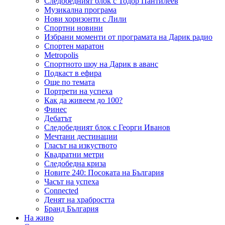
Следобедният блок с Тодор Пантилеев
Музикална програма
Нови хоризонти с Лили
Спортни новини
Избрани моменти от програмата на Дарик радио
Спортен маратон
Metropolis
Спортното шоу на Дарик в аванс
Подкаст в ефира
Още по темата
Портрети на успеха
Как да живеем до 100?
Финес
Дебатът
Следобедният блок с Георги Иванов
Мечтани дестинации
Гласът на изкуството
Квадратни метри
Следобедна криза
Новите 240: Посоката на България
Часът на успеха
Connected
Денят на храбростта
Бранд България
На живо