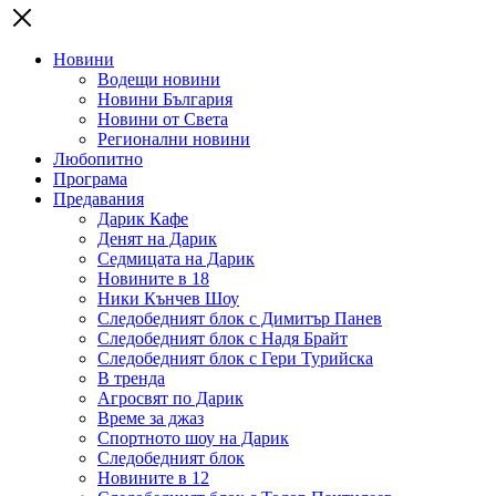
Новини
Водещи новини
Новини България
Новини от Света
Регионални новини
Любопитно
Програма
Предавания
Дарик Кафе
Денят на Дарик
Седмицата на Дарик
Новините в 18
Ники Кънчев Шоу
Следобедният блок с Димитър Панев
Следобедният блок с Надя Брайт
Следобедният блок с Гери Турийска
В тренда
Агросвят по Дарик
Време за джаз
Спортното шоу на Дарик
Следобедният блок
Новините в 12