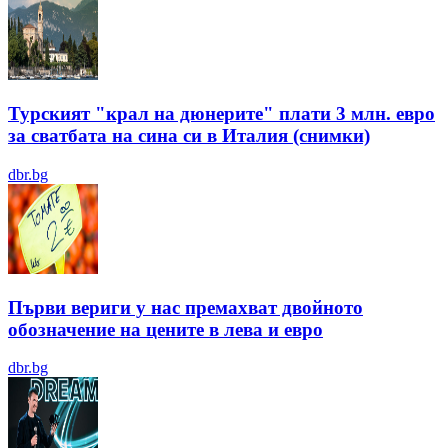
Турският "крал на дюнерите" плати 3 млн. евро
за сватбата на сина си в Италия (снимки)
dbr.bg
Първи вериги у нас премахват двойното
обозначение на цените в лева и евро
dbr.bg