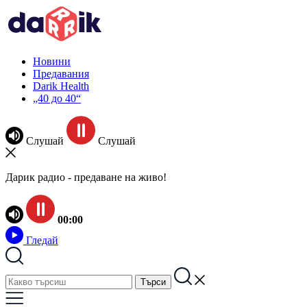
Новини
Предавания
Darik Health
„40 до 40“
Слушай
Слушай
Дарик радио - предаване на живо!
00:00
Гледай