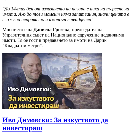
"До 14-тия ден от излизането на пазара е пика на търсене на
имота. Ако до този момент няма запитвания, значи цената е
сложена неправилно и имотът е неадценен"
Мнението е на
Даниела Грозева
, председател на
Управителния съвет на Национално сдружение недвижими
имоти. Тя бе гост в предаването за имоти на Дарик -
"Квадратни метри".
Иво Димовски: За изкуството да
инвестираш