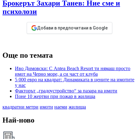
Брокерът Захари Танев: Ние сме и
психолози
Добави в предпочитани в Google
Още по темата
Иво Димовски: С Antea Beach Resort ти нямаш просто
имот на Черно море, а си част от клуба
5 000 евро на квадрат: Динамиката в цените на имотите
у нас
Факторът „градоустройство“ за пазара на имоти
Поне 10 жертви при пожар в жилища
квадратни метри
имоти
наеми
жилища
Най-ново