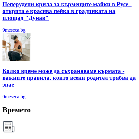
Пеперудени крила за кърмещите майки в Русе -
открита е красива пейка в градинката на
площад "Дунав"
9meseca.bg
Колко време може да съхраняваме кърмата -
важните правила, които всеки родител трябва да
знае
9meseca.bg
Времето