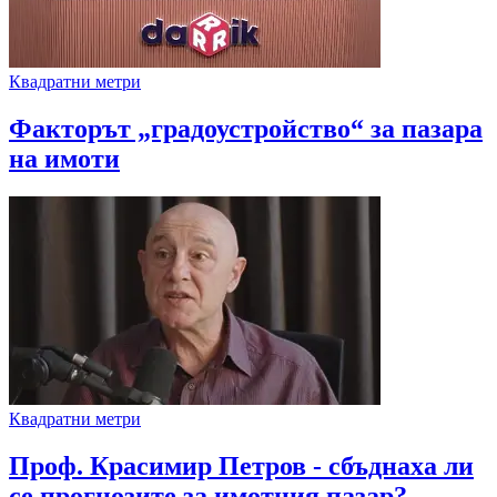
Квадратни метри
Факторът „градоустройство“ за пазара
на имоти
Квадратни метри
Проф. Красимир Петров - сбъднаха ли
се прогнозите за имотния пазар?