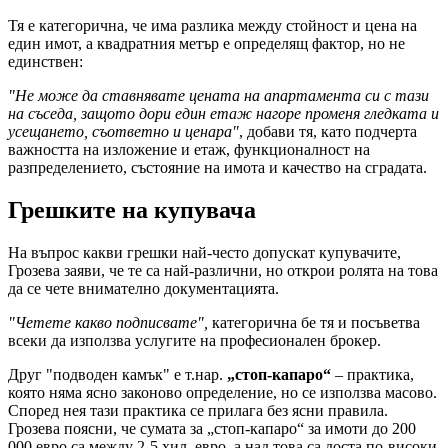
Тя е категорична, че има разлика между стойност и цена на
един имот, а квадратния метър е определящ фактор, но не
единствен:
"Не може да ставнявате цената на апартамента си с тази
на съседа, защото дори един етаж нагоре променя гледката и
усещането, съответно и ценара"
, добави тя, като подчерта
важността на изложение и етаж, функционалност на
разпределението, състояние на имота и качество на сградата.
Грешките на купувача
На въпрос какви грешки най-често допускат купувачите,
Грозева заяви, че те са най-различни, но открои ролята на това
да се чете внимателно документацията.
"Четете какво подписвате",
категорична бе тя и посъветва
всеки да използва услугите на професионален брокер.
Друг "подводен камък" е т.нар.
„стоп-капаро“
– практика,
която няма ясно законово определение, но се използва масово.
Според нея тази практика се прилага без ясни правила.
Грозева поясни, че сумата за „стоп-капаро“ за имоти до 200
000 евро са между 2-5 хил. евро, а над това са доста по-високи