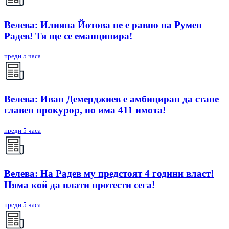
Велева: Илияна Йотова не е равно на Румен
Радев! Тя ще се еманципира!
преди 5 часа
Велева: Иван Демерджиев е амбициран да стане
главен прокурор, но има 411 имота!
преди 5 часа
Велева: На Радев му предстоят 4 години власт!
Няма кой да плати протести сега!
преди 5 часа