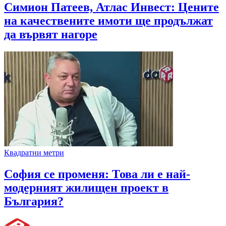
Симион Патеев, Атлас Инвест: Цените
на качествените имоти ще продължат
да вървят нагоре
Квадратни метри
София се променя: Това ли е най-
модерният жилищен проект в
България?