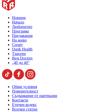
Новини
Начало
Любопитно
Програма
Предавания
На живо
Спорт
Darik Health
Търсене
Best Doctors
„40 до 40“
Общи условия
Поверителност
Съдържание от партньори
Контакти
Етичен кодекс
Всички статии