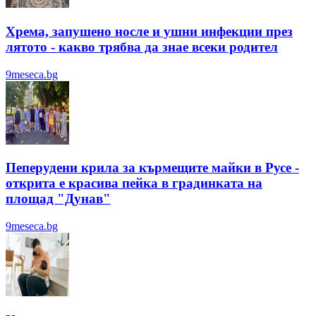
Хрема, запушено носле и ушни инфекции през
лятотo - какво трябва да знае всеки родител
9meseca.bg
Пеперудени крила за кърмещите майки в Русе -
открита е красива пейка в градинката на
площад "Дунав"
9meseca.bg