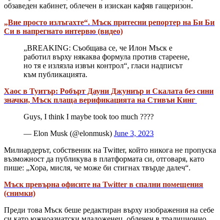
обзаведен кабинет, облечен в изискан кафяв гащеризон.
„Вие просто излъгахте“. Мъск притесни репортер на Би Би
Си в напрегнато интервю (видео)
„BREAKING: Съобщава се, че Илон Мъск е
работил върху някаква формула против стареене,
но тя е излязла извън контрол“, гласи надписът
към публикацията.
Хаос в Туитър: Робърт Дауни Джуниър и Скалата без сини
значки, Мъск плаща верификацията на Стивън Кинг
Guys, I think I maybe took too much ????
— Elon Musk (@elonmusk)
June 3, 2023
Милиардерът, собственик на Twitter, който никога не пропуска
възможност да публикува в платформата си, отговаря, като
пише: „Хора, мисля, че може би стигнах твърде далеч“.
Мъск превърна офисите на Twitter в спални помещения
(снимки)
Преди това Мъск беше редактиран върху изображения на себе
си като южноазиатски младоженец, облечен в традиционно