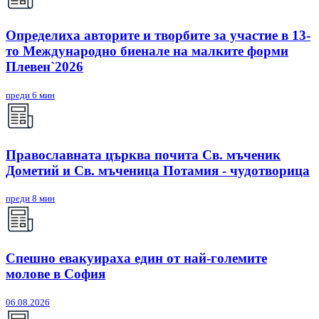
Определиха авторите и творбите за участие в 13-
то Международно биенале на малките форми
Плевен`2026
преди 6 мин
Православната църква почита Св. мъченик
Дометий и Св. мъченица Потамия - чудотворица
преди 8 мин
Спешно евакуираха един от най-големите
молове в София
06.08.2026