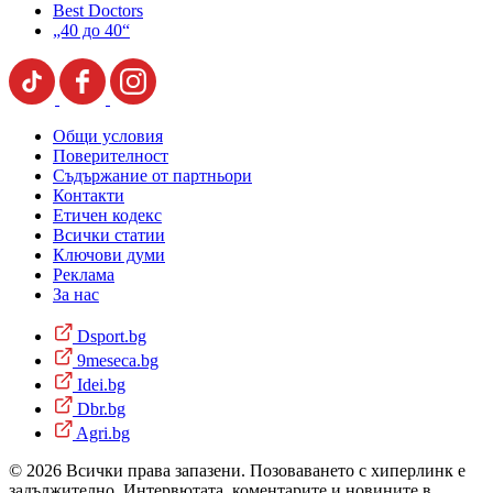
Best Doctors
„40 до 40“
Общи условия
Поверителност
Съдържание от партньори
Контакти
Етичен кодекс
Всички статии
Ключови думи
Реклама
За нас
Dsport.bg
9meseca.bg
Idei.bg
Dbr.bg
Agri.bg
© 2026 Всички права запазени. Позоваването с хиперлинк е
задължително. Интервютата, коментарите и новините в