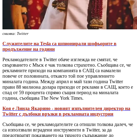
снимка: Twitter
Служителите на Tesla са шпионирали шофьорите в
продължение на години
Рекламодателите в Twitter обаче изглежда не смятат, че
свързването с Мъск е чак толкова страхотно. Съобщава се, че
рекламните приходи на компанията в САЩ са намалели
повече от половината, откакто той пое управлението
миналата година. Между април и май тази година Twitter
прави 88 милиона долара приходи от реклами в САЩ, което е
спад от 59 процента спрямо същия период на миналата
година, съобщава The New York Times.
Коя е Линда Якарино - новият изпълнителен директор на
Twitter с дълбоки връзки в рекламната индустрия
Съобщава се, че рекламодателите са отишли толкова далеч, че
са използвали вградени инструменти в Twitter, за да
предотвратят показването на тяхното съдържание до