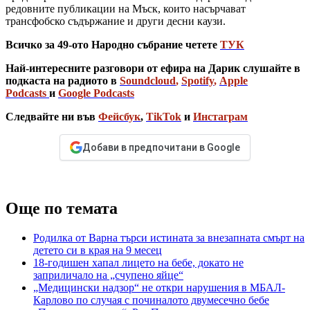
редовните публикации на Мъск, които насърчават
трансфобско съдържание и други десни каузи.
Всичко за 49-ото Народно събрание четете
ТУК
Най-интересните разговори от ефира на Дарик слушайте в
подкаста на радиото в
Soundcloud
,
Spotify
,
Apple
Podcasts
и
Google Podcasts
Следвайте ни във
Фейсбук
,
TikTok
и
Инстаграм
Добави в предпочитани в Google
Още по темата
Родилка от Варна търси истината за внезапната смърт на
детето си в края на 9 месец
18-годишен хапал лицето на бебе, докато не
заприличало на „счупено яйце“
„Медицински надзор“ не откри нарушения в МБАЛ-
Карлово по случая с починалото двумесечно бебе