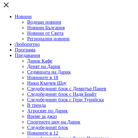
Новини
Водещи новини
Новини България
Новини от Света
Регионални новини
Любопитно
Програма
Предавания
Дарик Кафе
Денят на Дарик
Седмицата на Дарик
Новините в 18
Ники Кънчев Шоу
Следобедният блок с Димитър Панев
Следобедният блок с Надя Брайт
Следобедният блок с Гери Турийска
В тренда
Агросвят по Дарик
Време за джаз
Спортното шоу на Дарик
Следобедният блок
Новините в 12