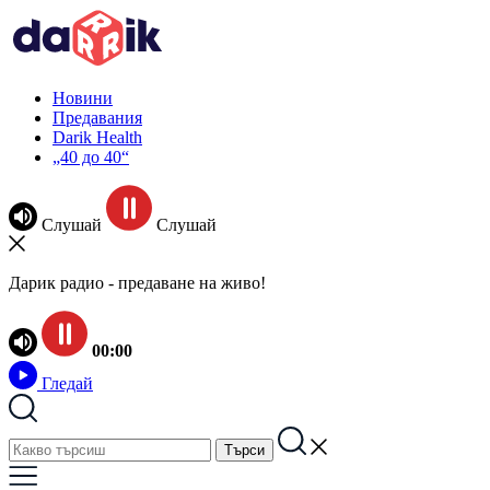
Новини
Предавания
Darik Health
„40 до 40“
Слушай
Слушай
Дарик радио - предаване на живо!
00:00
Гледай