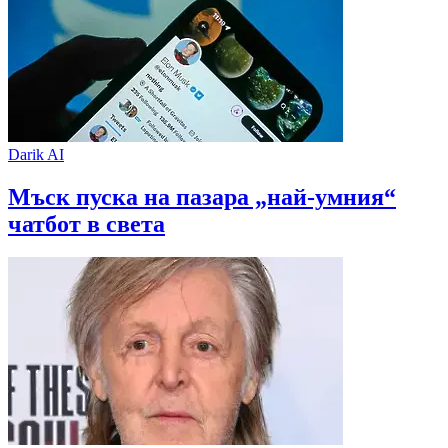
Darik AI
Мъск пуска на пазара „най-умния“
чатбот в света