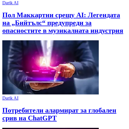
Darik AI
Пол Маккартни срещу AI: Легендата
на „Бийтълс“ предупреди за
опасностите в музикалната индустрия
Darik AI
Потребители алармират за глобален
срив на ChatGPT