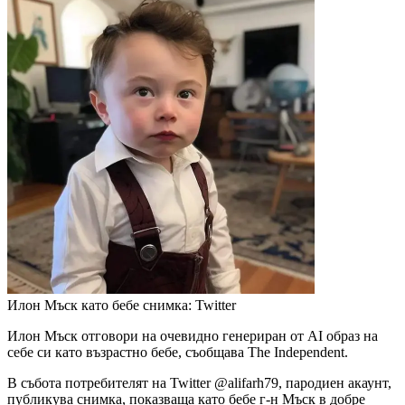
Илон Мъск като бебе
снимка: Twitter
Илон Мъск отговори на очевидно генериран от AI образ на
себе си като възрастно бебе, съобщава The Independent.
В събота потребителят на Twitter @alifarh79, пародиен акаунт,
публикува снимка, показваща като бебе г-н Мъск в добре