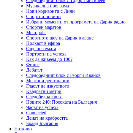
Следобедният блок с Тодор Пантилеев
Музикална програма
Нови хоризонти с Лили
Спортни новини
Избрани моменти от програмата на Дарик радио
Спортен маратон
Metropolis
Спортното шоу на Дарик в аванс
Подкаст в ефира
Още по темата
Портрети на успеха
Как да живеем до 100?
Финес
Дебатът
Следобедният блок с Георги Иванов
Мечтани дестинации
Гласът на изкуството
Квадратни метри
Следобедна криза
Новите 240: Посоката на България
Часът на успеха
Connected
Денят на храбростта
Бранд България
На живо