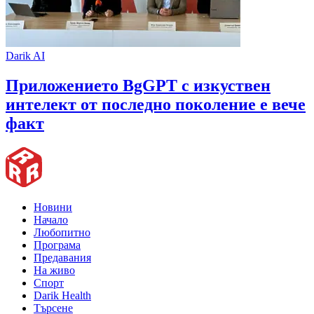
Darik AI
Приложението BgGPT с изкуствен
интелект от последно поколение е вече
факт
Новини
Начало
Любопитно
Програма
Предавания
На живо
Спорт
Darik Health
Търсене