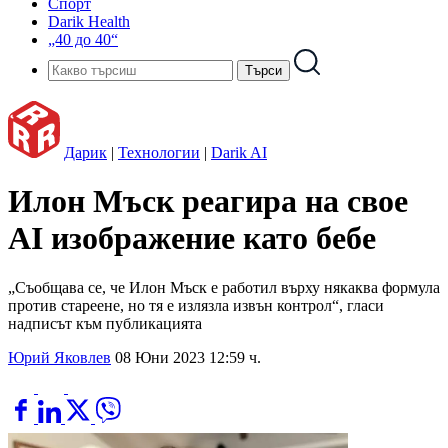
Спорт
Darik Health
„40 до 40“
Дарик
|
Технологии
|
Darik AI
Илон Мъск реагира на свое
AI изображение като бебе
„Съобщава се, че Илон Мъск е работил върху някаква формула
против стареене, но тя е излязла извън контрол“, гласи
надписът към публикацията
Юрий Яковлев
08 Юни 2023 12:59 ч.