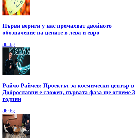
Първи вериги у нас премахват двойното
обозначение на цените в лева и евро
dbr.bg
Райчо Райчев: Проектът за космически център в
Доброславци е сложен, първата фаза ще отнеме 3
години
dbr.bg