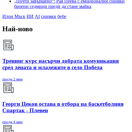
„Почти завършено“: Рая Пеева с емоционални снимки
броени седмици преди да стане майка
Илон Мъск
ИИ
AI
снимки
бебе
Най-ново
Тренинг курс насърчи добрата комуникация
сред децата и младежите в село Победа
преди 2 мин
Георги Цеков остава в отбора на баскетболния
Спартак - Плевен
преди 4 мин