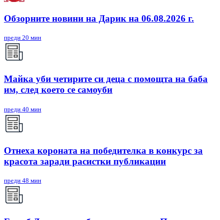
Обзорните новини на Дарик на 06.08.2026 г.
преди 20 мин
Майка уби четирите си деца с помощта на баба
им, след което се самоуби
преди 40 мин
Отнеха короната на победителка в конкурс за
красота заради расистки публикации
преди 48 мин