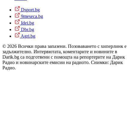
Dsport.bg
9meseca.bg
Idei.bg
Dbr.bg
Agri.bg
© 2026 Всички права запазени. Позоваването с хиперлинк е
задължително. Интервютата, коментарите и новините в
Darik.bg са подготвени с помощта на репортерите на Дарик
Радио и новинарските емисии на радиото. Снимки: Дарик
Радио.