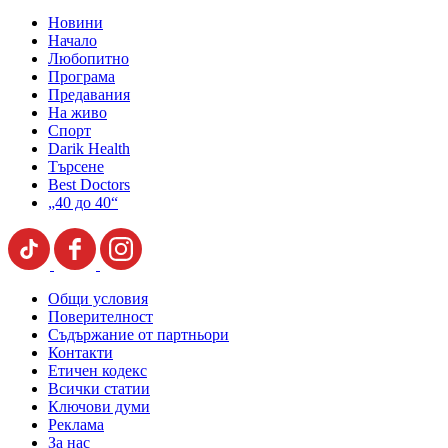
Новини
Начало
Любопитно
Програма
Предавания
На живо
Спорт
Darik Health
Търсене
Best Doctors
„40 до 40“
Общи условия
Поверителност
Съдържание от партньори
Контакти
Етичен кодекс
Всички статии
Ключови думи
Реклама
За нас