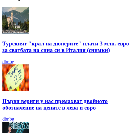
Турският "крал на дюнерите" плати 3 млн. евро
за сватбата на сина си в Италия (снимки)
dbr.bg
Първи вериги у нас премахват двойното
обозначение на цените в лева и евро
dbr.bg