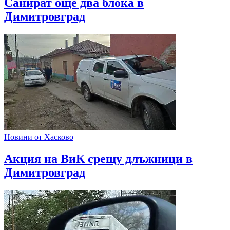
Санират още два блока в
Димитровград
Новини от Хасково
Акция на ВиК срещу длъжници в
Димитровград