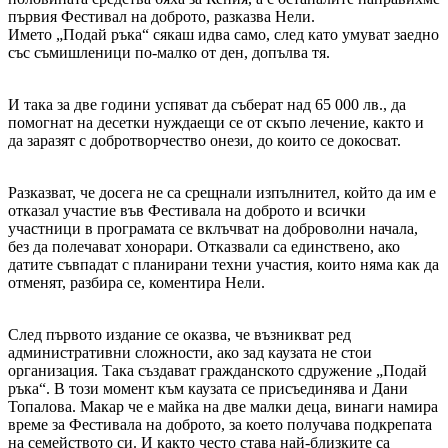
първия Фестивал на доброто, разказва Нели.
Името „Подай ръка“ сякаш идва само, след като умуват заедно
със съмишленици по-малко от ден, допълва тя.
И така за две години успяват да съберат над 65 000 лв., да
помогнат на десетки нуждаещи се от скъпо лечение, както и
да заразят с добротворчество онези, до които се докосват.
Разказват, че досега не са срещнали изпълнител, който да им е
отказал участие във Фестивала на доброто и всички
участници в програмата се вклъчват на доброволни начала,
без да полечават хонорари. Отказвали са единствено, ако
датите съвпадат с планирани техни участия, които няма как да
отменят, разбира се, коментира Нели.
След първото издание се оказва, че възникват ред
административни сложности, ако зад каузата не стои
организация. Така създават гражданското сдружение „Подай
ръка“. В този момент към каузата се присъединява и Дани
Топалова. Макар че е майка на две малки деца, винаги намира
време за Фестивала на доброто, за което получава подкрепата
на семейството си. И както често става най-близките са