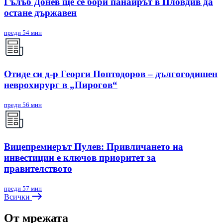
Гълъб Донев ще се бори панаирът в Пловдив да
остане държавен
преди 54 мин
Отиде си д-р Георги Поптодоров – дългогодишен
неврохирург в „Пирогов“
преди 56 мин
Вицепремиерът Пулев: Привличането на
инвестиции е ключов приоритет за
правителството
преди 57 мин
Всички
От мрежата