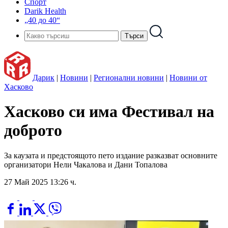
Спорт
Darik Health
„40 до 40“
Дарик
|
Новини
|
Регионални новини
|
Новини от
Хасково
Хасково си има Фестивал на
доброто
За каузата и предстоящото пето издание разказват основните
организатори Нели Чакалова и Дани Топалова
27 Май 2025 13:26 ч.