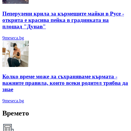
Пеперудени крила за кърмещите майки в Русе -
открита е красива пейка в градинката на
площад "Дунав"
9meseca.bg
Колко време може да съхраняваме кърмата -
важните правила, които всеки родител трябва да
знае
9meseca.bg
Времето