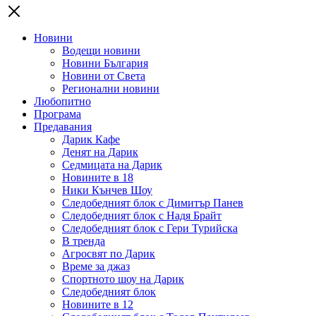
Новини
Водещи новини
Новини България
Новини от Света
Регионални новини
Любопитно
Програма
Предавания
Дарик Кафе
Денят на Дарик
Седмицата на Дарик
Новините в 18
Ники Кънчев Шоу
Следобедният блок с Димитър Панев
Следобедният блок с Надя Брайт
Следобедният блок с Гери Турийска
В тренда
Агросвят по Дарик
Време за джаз
Спортното шоу на Дарик
Следобедният блок
Новините в 12