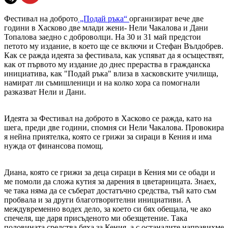
Фестивал на доброто
„Подай ръка“
организират вече две
години в Хасково две млади жени- Нели Чакалова и Дани
Топалова заедно с доброволци. На 30 и 31 май предстои
петото му издание, в което ще се включи и Стефан Вълдобрев.
Как се ражда идеята за фестивала, как успяват да я осъществят,
как от първото му издание до днес прераства в гражданска
инициатива, как "Подай ръка" влиза в хасковските училища,
намират ли съмишленици и на колко хора са помогнали
разказват Нели и Дани.
Идеята за Фестивал на доброто в Хасково се ражда, като на
шега, преди две години, спомня си Нели Чакалова. Провокира
я нейна приятелка, която се грижи за сираци в Кения и има
нужда от финансова помощ.
Диана, която се грижи за деца сираци в Кения ми се обади и
ме помоли да сложа кутия за дарения в цветарницата. Знаех,
че така няма да се съберат достатъчно средства, тъй като съм
пробвала и за други благотворителни инициативи. А
междувременно водех дело, за което си бях обещала, че ако
спечеля, ще даря присъденото ми обезщетение. Така
половината средства бяха за Кения, а с останалите направихме