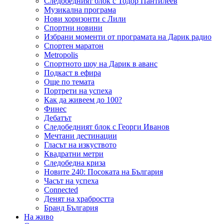
Следобедният блок с Тодор Пантилеев
Музикална програма
Нови хоризонти с Лили
Спортни новини
Избрани моменти от програмата на Дарик радио
Спортен маратон
Metropolis
Спортното шоу на Дарик в аванс
Подкаст в ефира
Още по темата
Портрети на успеха
Как да живеем до 100?
Финес
Дебатът
Следобедният блок с Георги Иванов
Мечтани дестинации
Гласът на изкуството
Квадратни метри
Следобедна криза
Новите 240: Посоката на България
Часът на успеха
Connected
Денят на храбростта
Бранд България
На живо