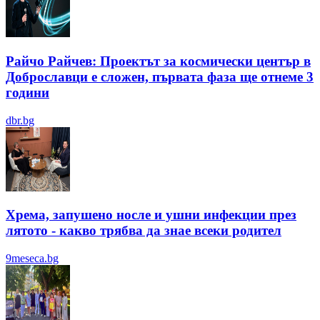
Райчо Райчев: Проектът за космически център в
Доброславци е сложен, първата фаза ще отнеме 3
години
dbr.bg
Хрема, запушено носле и ушни инфекции през
лятотo - какво трябва да знае всеки родител
9meseca.bg