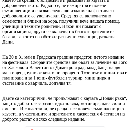
където се срещат с младежите и разказват за каузата и
доброволчеството. Радват се, че намират все повече
съмишленици и с всяко следващо издание на фестивала
доброволците се увеличават. Сред тях са включително
семейства и близки на хора, получили вече нашата помощ,
ученици и техните родители. Някои ни помагат с
организацията, други се включват в благотворителните
базари, за които изработват различни сувенири, разказва
Дани.
На 30 и 31 май в Градската градина предстои петото издание
на фестивала. Събраните средства ще бъдат за лечение на Гого
от Хасково и Валентин от Димитровград- млад баща на две
малки деца, едно от които новородено. Този път инициатива е
планирана и за 1 юни- футболен турнир, мини цирк и
състезание с хвърчила, допълва тя.
Двете са категорични, че продължават с каузата „Подай ръка“,
защото доброто е заразно- вдъхновява, мотивира, дава сили и
смелост. И с щастливи, че срещат все повече съмишленици за
каузата, а участниците и зрителите в хасковския Фестивал на
доброто растат с всяко следващо издание.