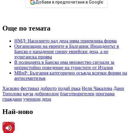
Добави в предпочитани в Google
Още по темата
НМД: Насилието над деца няма приемлива форма
Организации на евреите в България: Инцидентът в
Банско е нападение срещу еврейски деца, а не
хулиганска проява
В полицията в Банско има множество сигнали за
непристойно поведение на туристите от Италия
МВнР: България категорично осъжда всички форми на
антисемитизъм
Хасково
фестивал
доброто
подай ръка
Нели Чакалова
Дани
Тополова
кауза
доброволци
благотворителен
програма
граждани
ученици
деца
Най-ново