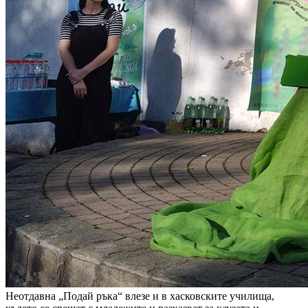
Неотдавна „Подай ръка“ влезе и в хасковските училища,