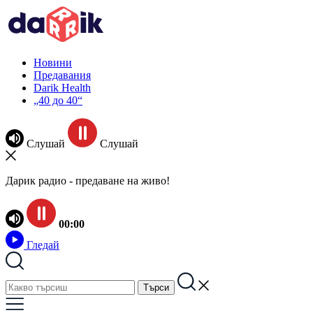
Новини
Предавания
Darik Health
„40 до 40“
Слушай
Слушай
Дарик радио - предаване на живо!
00:00
Гледай