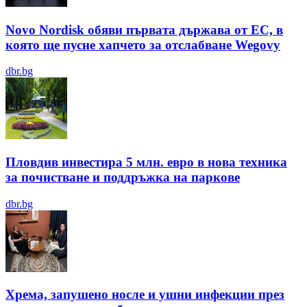
Novo Nordisk обяви първата държава от ЕС, в
която ще пусне хапчето за отслабване Wegovy
dbr.bg
Пловдив инвестира 5 млн. евро в нова техника
за почистване и поддръжка на паркове
dbr.bg
Хрема, запушено носле и ушни инфекции през