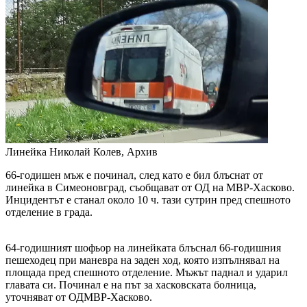
Линейка
Николай Колев, Архив
66-годишен мъж е починал, след като е бил блъснат от
линейка в Симеоновград, съобщават от ОД на МВР-Хасково.
Инцидентът е станал около 10 ч. тази сутрин пред спешното
отделение в града.
64-годишният шофьор на линейката блъснал 66-годишния
пешеходец при маневра на заден ход, която изпълнявал на
площада пред спешното отделение. Мъжът паднал и ударил
главата си. Починал е на път за хасковската болница,
уточняват от ОДМВР-Хасково.