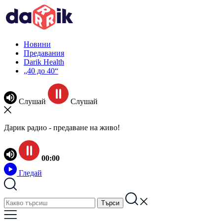
Новини
Предавания
Darik Health
„40 до 40“
Слушай
Слушай
Дарик радио - предаване на живо!
00:00
Гледай