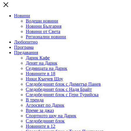
Новини
Водещи новини
Новини България
Новини от Света
Регионални новини
Любопитно
Програма
Предавания
Дарик Кафе
Денят на Дарик
Седмицата на Дарик
Новините в 18
Ники Кънчев Шоу
Следобедният блок с Димитър Панев
Следобедният блок с Надя Брайт
Следобедният блок с Гери Турийска
В тренда
Агросвят по Дарик
Време за джаз
Спортното шоу на Дарик
Следобедният блок
Новините в 12