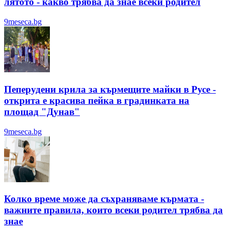
лятотo - какво трябва да знае всеки родител
9meseca.bg
Пеперудени крила за кърмещите майки в Русе -
открита е красива пейка в градинката на
площад "Дунав"
9meseca.bg
Колко време може да съхраняваме кърмата -
важните правила, които всеки родител трябва да
знае