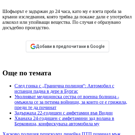
Шофьорът е задържан до 24 часа, като му е взета проба за
кръвни изследвания, която трябва да покаже дали е употребил
алкохол или упойващи вещества. По случая е образувано
досъдебно произдство.
Добави в предпочитани в Google
Още по темата
След гонка с „Гранична полиция“: Автомобил с
испанци падна в дере в Бургас
Уволняват медицинска сестра от военна болница -
омъжила се за петима войници, за които се е грижила,
преди те да починат
Задържаха 22-годишен с амфетамин във Видин
Хванаха 24-годишен с амфетамини зад волана в
Берковица, конфискуваха автомобила му
Хасково
полиция
пешеходец
линейка
ПТП
починал
мъж