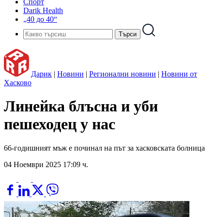
Спорт
Darik Health
„40 до 40“
Дарик
|
Новини
|
Регионални новини
|
Новини от
Хасково
Линейка блъсна и уби
пешеходец у нас
66-годишният мъж е починал на път за хасковската болница
04 Ноември 2025 17:09 ч.