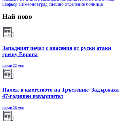
шофьор
Симеоновград
спешно
отделение
болница
Най-ново
Западният печат с опасения от руски атаки
срещу Европа
преди 22 мин
Палеж в кметството на Тръстеник: Задържаха
47-годишен извършител
преди 28 мин