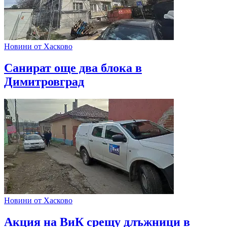
Новини от Хасково
Санират още два блока в
Димитровград
Новини от Хасково
Акция на ВиК срещу длъжници в