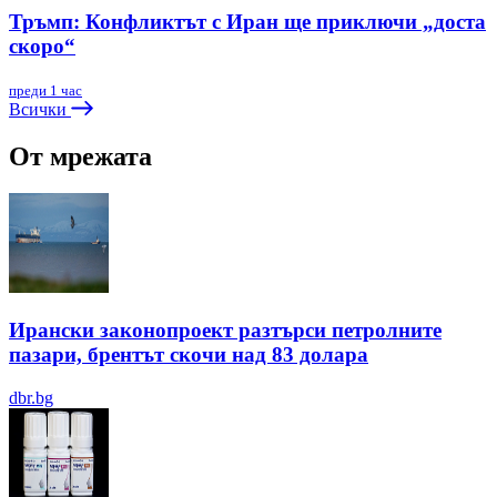
Тръмп: Конфликтът с Иран ще приключи „доста
скоро“
преди 1 час
Всички
От мрежата
Ирански законопроект разтърси петролните
пазари, брентът скочи над 83 долара
dbr.bg