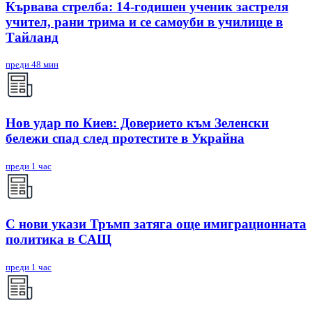
Кървава стрелба: 14-годишен ученик застреля
учител, рани трима и се самоуби в училище в
Тайланд
преди 48 мин
Нов удар по Киев: Доверието към Зеленски
бележи спад след протестите в Украйна
преди 1 час
С нови укази Тръмп затяга още имиграционната
политика в САЩ
преди 1 час