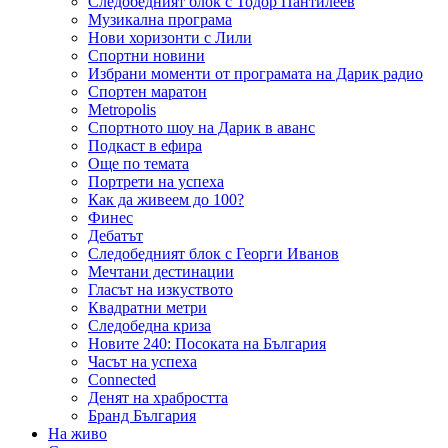
Следобедният блок с Тодор Пантилеев
Музикална програма
Нови хоризонти с Лили
Спортни новини
Избрани моменти от програмата на Дарик радио
Спортен маратон
Metropolis
Спортното шоу на Дарик в аванс
Подкаст в ефира
Още по темата
Портрети на успеха
Как да живеем до 100?
Финес
Дебатът
Следобедният блок с Георги Иванов
Мечтани дестинации
Гласът на изкуството
Квадратни метри
Следобедна криза
Новите 240: Посоката на България
Часът на успеха
Connected
Денят на храбростта
Бранд България
На живо