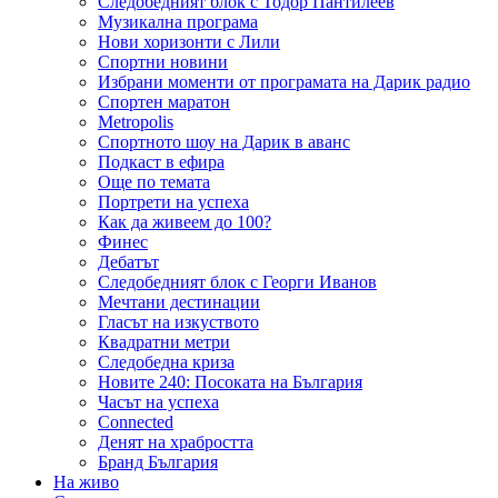
Следобедният блок с Тодор Пантилеев
Музикална програма
Нови хоризонти с Лили
Спортни новини
Избрани моменти от програмата на Дарик радио
Спортен маратон
Metropolis
Спортното шоу на Дарик в аванс
Подкаст в ефира
Още по темата
Портрети на успеха
Как да живеем до 100?
Финес
Дебатът
Следобедният блок с Георги Иванов
Мечтани дестинации
Гласът на изкуството
Квадратни метри
Следобедна криза
Новите 240: Посоката на България
Часът на успеха
Connected
Денят на храбростта
Бранд България
На живо