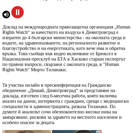
Доклад на международната правозащитна органицаия „Human
Rights Watch“ за качеството на въздуха в Димитровград е
изпратен до 4 български министерства - на околната среда и
водите, на здравеопазването, на регионалното развитие и
благоустройство и на енергетиката, като вече има и обратна
връзка. Това съобщи във видео включване от Брюксел в
Националния пресклуб на БТА в Хасково старши експертът
по правни въпроси, свързани с околната среда, в "Human
Rights Watch" Мирто Тиланаки.
Тя участва онлайн в пресконференция на Гражданско
обединение „Дишай, Димитровград“ за представяне на
доклада, изготвен след 6-месечна работа, която включва
анализ на данни, интервюта с граждани, срещи с медицински
специалисти и администрацията, разказа Тиланаки. По
думите й анализът сочи обезпокоително високи нива на
замърсяване, рискови за здравето на местното население и
особено опасни за децата.