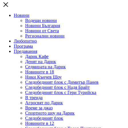
Новини
Водещи новини
Новини България
Новини от Света
Регионални новини
Любопитно
Програма
Предавания
Дарик Кафе
Денят на Дарик
Седмицата на Дарик
Новините в 18
Ники Кънчев Шоу
Следобедният блок с Димитър Панев
Следобедният блок с Надя Брайт
Следобедният блок с Гери Турийска
В тренда
Агросвят по Дарик
Време за джаз
Спортното шоу на Дарик
Следобедният блок
Новините в 12