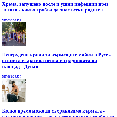
Хрема, запушено носле и ушни инфекции през
лятотo - какво трябва да знае всеки родител
9meseca.bg
Пеперудени крила за кърмещите майки в Русе -
открита е красива пейка в градинката на
площад "Дунав"
9meseca.bg
Колко време може да съхраняваме кърмата -
важните правила, които всеки родител трябва да