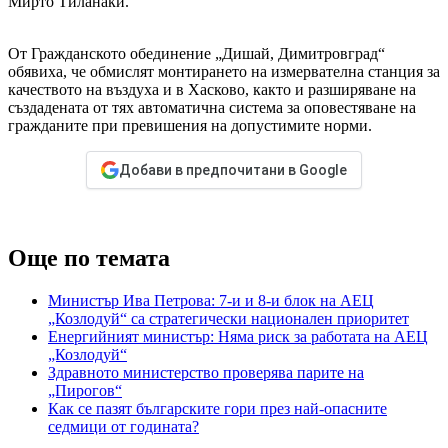
Мирто Тиланаки.
От Гражданското обединение „Дишай, Димитровград“
обявиха, че обмислят монтирането на измервателна станция за
качеството на въздуха и в Хасково, както и разширяване на
създадената от тях автоматична система за оповестяване на
гражданите при превишения на допустимите норми.
Добави в предпочитани в Google
Още по темата
Министър Ива Петрова: 7-и и 8-и блок на АЕЦ
„Козлодуй“ са стратегически национален приоритет
Енергийният министър: Няма риск за работата на АЕЦ
„Козлодуй“
Здравното министерство проверява парите на
„Пирогов“
Как се пазят българските гори през най-опасните
седмици от годината?