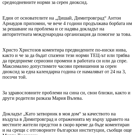
среднодневните норми за серен диоксид.
Един от основателите на „Дишай, Димитровград“ Антон
Арнаудов припомни, че вече 4 години продължава борбата им
за решаване на проблема и се надява докладът на
авторитетната международна организация да помогне за това.
Христо Христозов коментира предвидените по-ниски нива,
както и че за да бъдат спазени тези норми ТЕЦ-ът или трябва
да предприеме сериозни промени в работата си или да спре.
Максимално допустимите часови превишения за серен
диоксид за една календарна година се намаляват от 24 на 3,
посочи той.
За здравословните проблеми на сина си, свои близки, както и
други родители разказа Мария Вълева.
Докладът „Като затворник в моя дом“ за качеството на
въздуха в Димитровград и отраженията му върху здравето на
местните жители предстои в скоро време да бъде коментиран
и на срещи с отговорните български институции, съобщи още