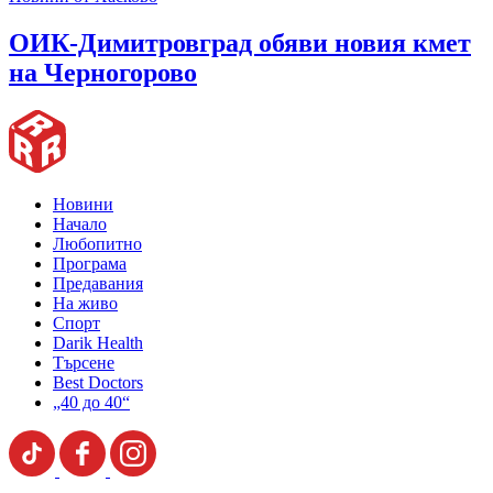
ОИК-Димитровград обяви новия кмет
на Черногорово
Новини
Начало
Любопитно
Програма
Предавания
На живо
Спорт
Darik Health
Търсене
Best Doctors
„40 до 40“