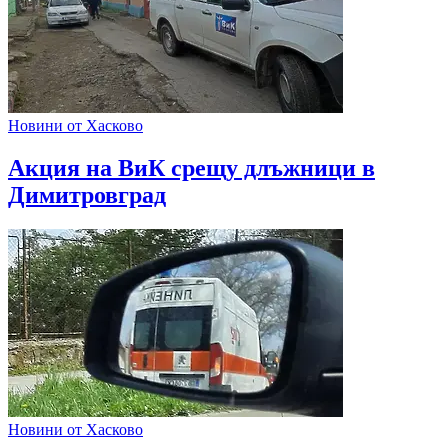
Новини от Хасково
Акция на ВиК срещу длъжници в
Димитровград
Новини от Хасково