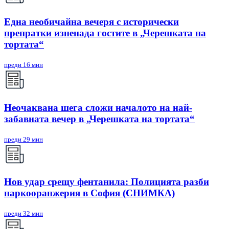
Една необичайна вечеря с исторически
препратки изненада гостите в „Черешката на
тортата“
преди 16 мин
Неочаквана шега сложи началото на най-
забавната вечер в „Черешката на тортата“
преди 29 мин
Нов удар срещу фентанила: Полицията разби
наркооранжерия в София (СНИМКА)
преди 32 мин