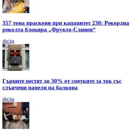
357 тона праскови при капацитет 230: Рекордна
реколта блокира „Фрукто-Сливен“
dbr.bg
Гърците пестят до 30% от сметките за ток със
слънчеви панели на балкона
dbr.bg