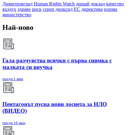
Димитровград
Human Rights Watch
дишай
доклад
качество
въздух
здраве
риск
серен диоксид
ЕС
директива
норми
министерство
Най-ново
Гала разчувства всички с първа снимка с
малката си внучка
преди 1 мин
Пентагонът пусна нови досиета за НЛО
(ВИДЕО)
преди 16 мин