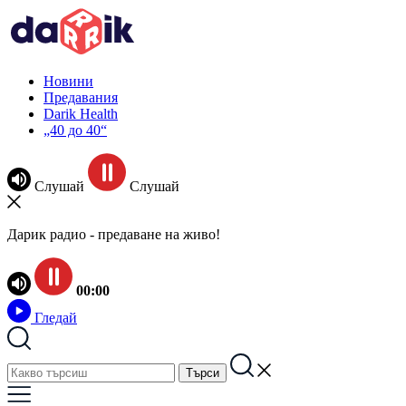
Новини
Предавания
Darik Health
„40 до 40“
Слушай
Слушай
Дарик радио - предаване на живо!
00:00
Гледай