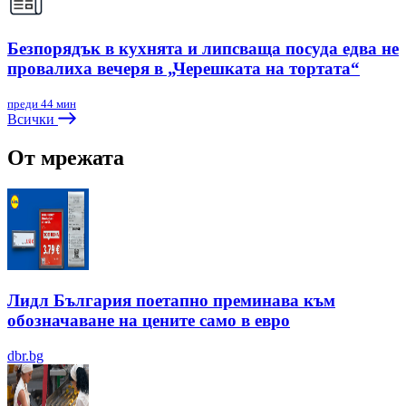
Безпорядък в кухнята и липсваща посуда едва не
провалиха вечеря в „Черешката на тортата“
преди 44 мин
Всички
От мрежата
Лидл България поетапно преминава към
обозначаване на цените само в евро
dbr.bg