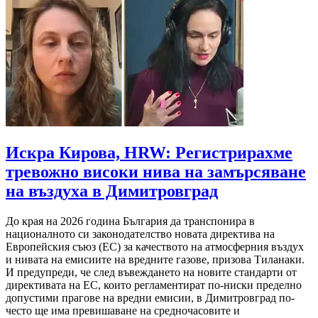
Искра Кирова, HRW: Регистрирахме
тревожно високи нива на замърсяване
на въздуха в Димитровград
До края на 2026 година България да транспонира в
националното си законодателство новата директива на
Европейския съюз (ЕС) за качеството на атмосферния въздух
и нивата на емисиите на вредните газове, призова Тиланаки.
И предупреди, че след въвеждането на новите стандарти от
директивата на ЕС, които регламентират по-ниски пределно
допустими прагове на вредни емисии, в Димитровград по-
често ще има превишаване на средночасовите и