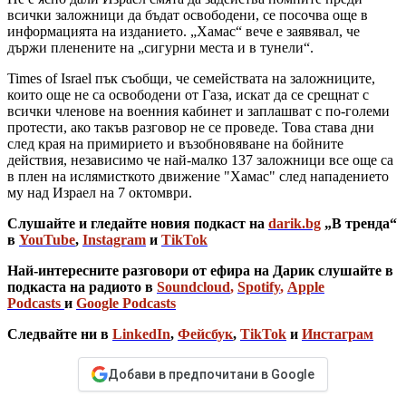
всички заложници да бъдат освободени, се посочва още в
информацията на изданието. „Хамас“ вече е заявявал, че
държи пленените на „сигурни места и в тунели“.
Times of Israel пък съобщи, че семействата на заложниците,
които още не са освободени от Газа, искат да се срещнат с
всички членове на военния кабинет и заплашват с по-големи
протести, ако такъв разговор не се проведе. Това става дни
след края на примирието и възобновяване на бойните
действия, независимо че най-малко 137 заложници все още са
в плен на ислямисткото движение "Хамас" след нападението
му над Израел на 7 октомври.
Слушайте и гледайте новия подкаст на
darik.bg
„В тренда“
в
YouTube
,
Instagram
и
TikTok
Най-интересните разговори от ефира на Дарик слушайте в
подкаста на радиото в
Soundcloud
,
Spotify
,
Apple
Podcasts
и
Google Podcasts
Следвайте ни в
LinkedIn
,
Фейсбук
,
TikTok
и
Инстаграм
Добави в предпочитани в Google