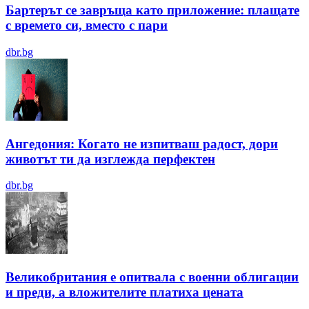
Бартерът се завръща като приложение: плащате
с времето си, вместо с пари
dbr.bg
Ангедония: Когато не изпитваш радост, дори
животът ти да изглежда перфектен
dbr.bg
Великобритания е опитвала с военни облигации
и преди, а вложителите платиха цената