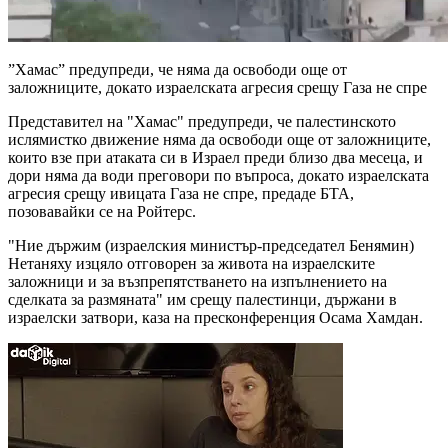
”Хамас” предупреди, че няма да освободи още от
заложниците, докато израелската агресия срещу Газа не спре
Представител на "Хамас" предупреди, че палестинското
ислямистко движение няма да освободи още от заложниците,
които взе при атаката си в Израел преди близо два месеца, и
дори няма да води преговори по въпроса, докато израелската
агресия срещу ивицата Газа не спре, предаде БТА,
позовавайки се на Ройтерс.
"Ние държим (израелския министър-председател Бенямин)
Нетаняху изцяло отговорен за живота на израелските
заложници и за възпрепятстването на изпълнението на
сделката за размяната" им срещу палестинци, държани в
израелски затвори, каза на пресконференция Осама Хамдан.