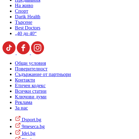
На живо
Спорт
Darik Health
Търсене
Best Doctors
„40 до 40“
Общи условия
Поверителност
Съдържание от партньори
Контакти
Етичен кодекс
Всички статии
Ключови думи
Реклама
За нас
Dsport.bg
9meseca.bg
Idei.bg