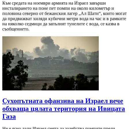
Към средата на ноември армията на Израел завърши
инсталирането на поне пет помпи на около километър и
половина северно от бежанския лагер „Ал Шати“, които могат
да придвижват хиляди кубични метри вода на час и в рамките
на няколко седмици да запълнят тунелите с вода, се казва в
съобщението.
Сухопътната офанзива на Израел вече
обхваща цялата територия на Ивицата
Газа
Не е ясно дали Израел смята да задейства помпите преди