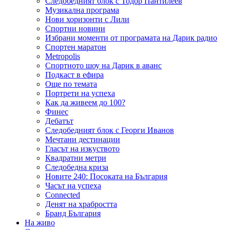
Следобедният блок с Тодор Пантилеев
Музикална програма
Нови хоризонти с Лили
Спортни новини
Избрани моменти от програмата на Дарик радио
Спортен маратон
Metropolis
Спортното шоу на Дарик в аванс
Подкаст в ефира
Още по темата
Портрети на успеха
Как да живеем до 100?
Финес
Дебатът
Следобедният блок с Георги Иванов
Мечтани дестинации
Гласът на изкуството
Квадратни метри
Следобедна криза
Новите 240: Посоката на България
Часът на успеха
Connected
Денят на храбростта
Бранд България
На живо