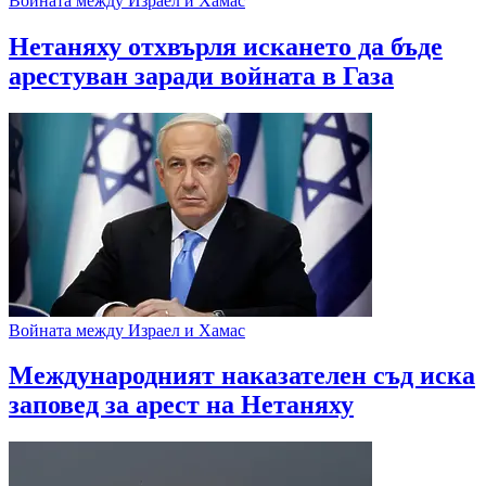
Войната между Израел и Хамас
Нетаняху отхвърля искането да бъде
арестуван заради войната в Газа
Войната между Израел и Хамас
Международният наказателен съд иска
заповед за арест на Нетаняху