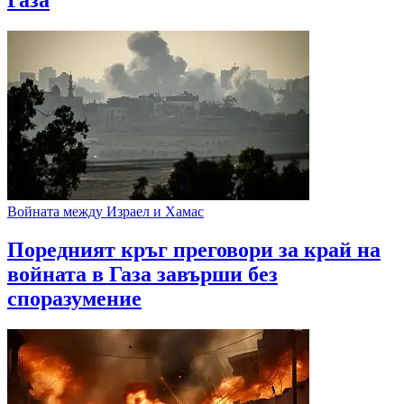
Газа
Войната между Израел и Хамас
Поредният кръг преговори за край на
войната в Газа завърши без
споразумение