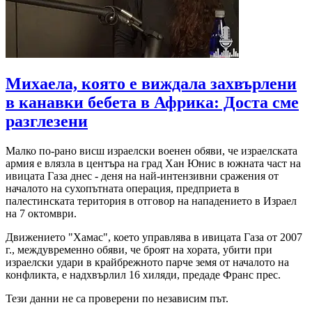
Михаела, която е виждала захвърлени
в канавки бебета в Африка: Доста сме
разглезени
Малко по-рано висш израелски военен обяви, че израелската
армия е влязла в центъра на град Хан Юнис в южната част на
ивицата Газа днес - деня на най-интензивни сражения от
началото на сухопътната операция, предприета в
палестинската територия в отговор на нападението в Израел
на 7 октомври.
Движението "Хамас", което управлява в ивицата Газа от 2007
г., междувременно обяви, че броят на хората, убити при
израелски удари в крайбрежното парче земя от началото на
конфликта, е надхвърлил 16 хиляди, предаде Франс прес.
Тези данни не са проверени по независим път.