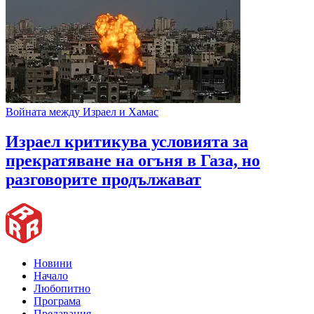
Войната между Израел и Хамас
Израел критикува условията за
прекратяване на огъня в Газа, но
разговорите продължават
Новини
Начало
Любопитно
Програма
Предавания