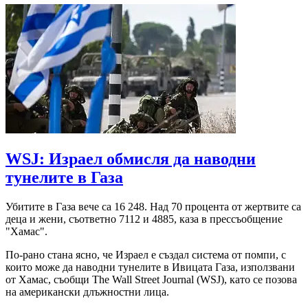
WSJ: Израел обмисля да наводни
тунелите в Газа
Убитите в Газа вече са 16 248. Над 70 процента от жертвите са
деца и жени, съответно 7112 и 4885, каза в прессъобщение
"Хамас".
По-рано стана ясно, че Израел е създал система от помпи, с
които може да наводни тунелите в Ивицата Газа, използвани
от Хамас, съобщи The Wall Street Journal (WSJ), като се позова
на американски длъжностни лица.