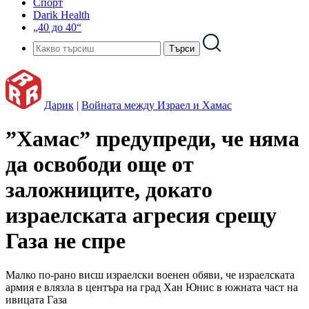
Спорт
Darik Health
„40 до 40“
Дарик
|
Войната между Израел и Хамас
”Хамас” предупреди, че няма
да освободи още от
заложниците, докато
израелската агресия срещу
Газа не спре
Малко по-рано висш израелски военен обяви, че израелската
армия е влязла в центъра на град Хан Юнис в южната част на
ивицата Газа