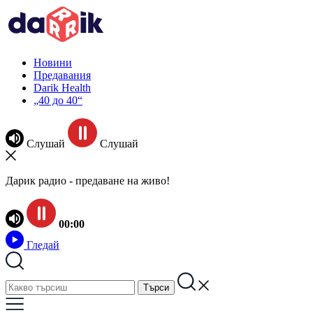
Новини
Предавания
Darik Health
„40 до 40“
Слушай
Слушай
Дарик радио - предаване на живо!
00:00
Гледай