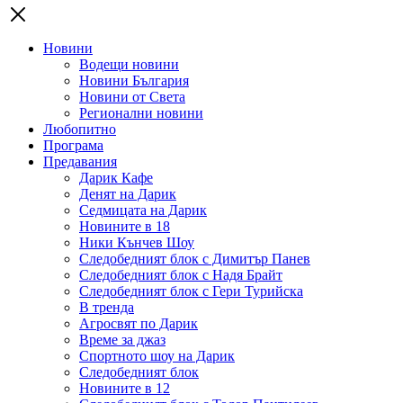
Новини
Водещи новини
Новини България
Новини от Света
Регионални новини
Любопитно
Програма
Предавания
Дарик Кафе
Денят на Дарик
Седмицата на Дарик
Новините в 18
Ники Кънчев Шоу
Следобедният блок с Димитър Панев
Следобедният блок с Надя Брайт
Следобедният блок с Гери Турийска
В тренда
Агросвят по Дарик
Време за джаз
Спортното шоу на Дарик
Следобедният блок
Новините в 12