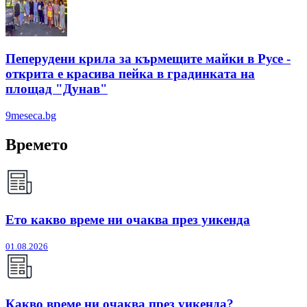
Пеперудени крила за кърмещите майки в Русе -
открита е красива пейка в градинката на
площад "Дунав"
9meseca.bg
Времето
Ето какво време ни очаква през уикенда
01.08.2026
Какво време ни очаква през уикенда?