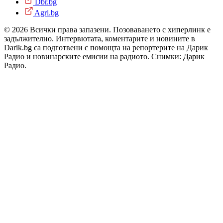
Dbr.bg
Agri.bg
© 2026 Всички права запазени. Позоваването с хиперлинк е
задължително. Интервютата, коментарите и новините в
Darik.bg са подготвени с помощта на репортерите на Дарик
Радио и новинарските емисии на радиото. Снимки: Дарик
Радио.