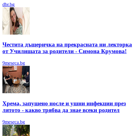
dbr.bg
Честита дъщеричка на прекрасната ни лекторка
от Училищата за родители - Симона Крумова!
9meseca.bg
Хрема, запушено носле и ушни инфекции през
лятотo - какво трябва да знае всеки родител
9meseca.bg