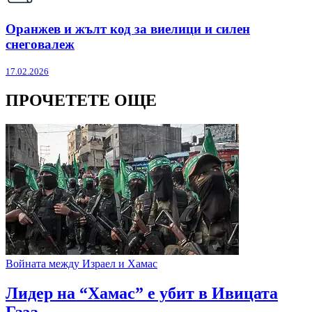
Оранжев и жълт код за виелици и силен
снеговалеж
17.02.2026
ПРОЧЕТЕТЕ ОЩЕ
Войната между Израел и Хамас
Лидер на “Хамас” е убит в Ивицата