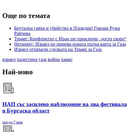
Още по темата
Брутална гавра и убийство в Пловдив! Говори Ружа
Райчева
Тръмп: Конфликтът с Иран ще приключи „доста скоро“
Нетаняху: Израел не приема новата пътна карта за Газа
Израел отхвърли сделката на Тръмп за Газа
израел
палестина
газа
война
хамас
Най-ново
НАП със засилено наблюдение на два фестивала
в Бургаска област
преди 7 мин