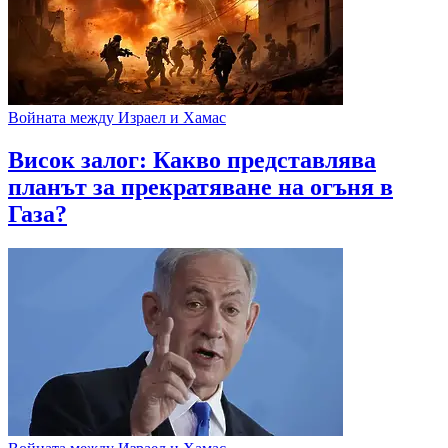
Войната между Израел и Хамас
Висок залог: Какво представлява
планът за прекратяване на огъня в
Газа?