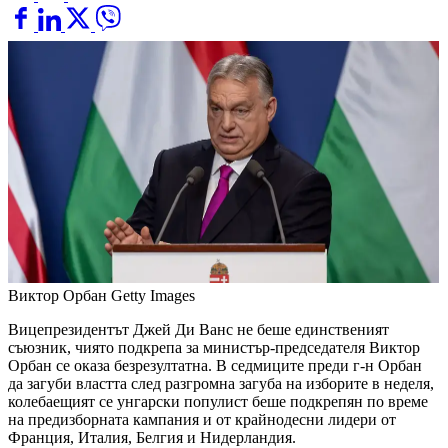
Виктор Орбан
Getty Images
Вицепрезидентът Джей Ди Ванс не беше единственият
съюзник, чиято подкрепа за министър-председателя Виктор
Орбан се оказа безрезултатна. В седмиците преди г-н Орбан
да загуби властта след разгромна загуба на изборите в неделя,
колебаещият се унгарски популист беше подкрепян по време
на предизборната кампания и от крайнодесни лидери от
Франция, Италия, Белгия и Нидерландия.