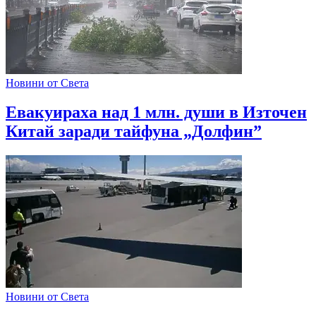
Новини от Света
Евакуираха над 1 млн. души в Източен
Китай заради тайфуна „Долфин”
Новини от Света