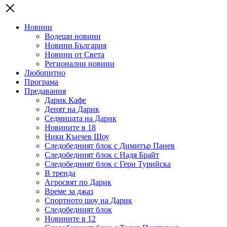
Новини
Водещи новини
Новини България
Новини от Света
Регионални новини
Любопитно
Програма
Предавания
Дарик Кафе
Денят на Дарик
Седмицата на Дарик
Новините в 18
Ники Кънчев Шоу
Следобедният блок с Димитър Панев
Следобедният блок с Надя Брайт
Следобедният блок с Гери Турийска
В тренда
Агросвят по Дарик
Време за джаз
Спортното шоу на Дарик
Следобедният блок
Новините в 12