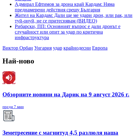
Адмирал Ефтимов за дрона край Кардам: Няма
преднамерени действия срещу България
Жител на Кардам: Дали ще ме удари дрон, или рак, или
туй-онуй, не се притеснявам (ВИДЕО)
Рибарски, ПП: Основният въпрос е дали дронът е
случайност или опит за удар по критична
инфраструктура
Виктор Орбан
Унгария
удар
крайнодесни
Европа
Най-ново
Обзорните новини на Дарик на 9 август 2026 г.
преди 7 мин
Земетресение с магнитуд 4,5 разлюля наша