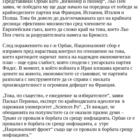
Представяйки Орбан като „визионер и пионер“, Льо Пен
заяви, че победата му ще даде начало на поредица от победи за
крайнодесните партии във Франция, Испания, Италия и
Полша. Това би довело до дългоочакваната цел на крайната
десница: ефективно мнозинство сред членовете на
Европейския съюз, което да сложи край на това, което Льо
Пен счита за разрушителната намеса на Брюксел.
След поражението на г-н Орбан, Националният сбор е
изправен пред нарастващ контрол по отношение на това,
което критиците наричат липса на надежден икономически
план – още една слабост, която споделя с унгарската партия
Фидес. В момент, в който войната в Иран влошава кризата с
цените на живота, икономистите се съмняват, че партията
разполага с инструментите да се справи с ниската
производителност и огромния дефицит на Франция.
„Това, по същество, е ежедневие за избирателите“, заяви
Паскал Периньо, експерт по крайнодясната идеология в
парижкия университет „Sciences Po“. „Те виждат, че
обещанията на популистите са се оказали празни думи –
Тръмп се проваля в борбата си срещу инфлацията, Орбан се е
провалил в борбата си срещу инфлацията, а утре
„Националният фронт“ също ще се провали в борбата срещу
инфлацията.“