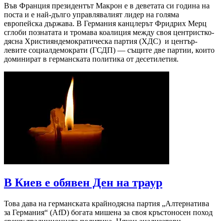
Във Франция президентът Макрон е в деветата си година на
поста и е най-дълго управлявалият лидер на голяма
европейска държава. В Германия канцлерът Фридрих Мерц
сглоби познатата и тромава коалиция между своя центристко-
дясна Християндемократическа партия (ХДС) и център-
левите социалдемократи (ГСДП) — същите две партии, които
доминират в германската политика от десетилетия.
В Киев е обявен Ден на траур
Това дава на германската крайнодясна партия „Алтернатива
за Германия“ (AfD) богата мишена за своя кръстоносен поход