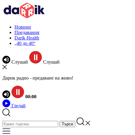
Новини
Предавания
Darik Health
„40 до 40“
Слушай
Слушай
Дарик радио - предаване на живо!
00:00
Гледай