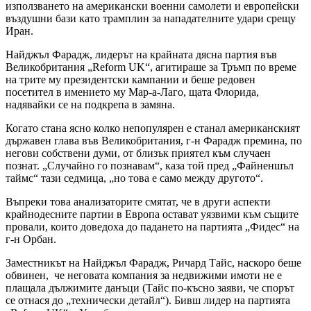
използването на американски военни самолети и европейски
въздушни бази като трамплин за нападателните удари срещу
Иран.
Найджъл Фарадж, лидерът на крайната дясна партия във
Великобритания „Reform UK“, агитираше за Тръмп по време
на трите му президентски кампании и беше редовен
посетител в имението му Мар-а-Лаго, щата Флорида,
надявайки се на подкрепа в замяна.
Когато стана ясно колко непопулярен е станал американският
държавен глава във Великобритания, г-н Фарадж премина, по
негови собствени думи, от близък приятел към случаен
познат. „Случайно го познавам“, каза той пред „Файненшъл
таймс“ тази седмица, „но това е само между другото“.
Въпреки това анализаторите смятат, че в други аспекти
крайнодесните партии в Европа остават уязвими към същите
провали, които доведоха до падането на партията „Фидес“ на
г-н Орбан.
Заместникът на Найджъл Фарадж, Ричард Тайс, наскоро беше
обвинен, че неговата компания за недвижими имоти не е
плащала дължимите данъци (Тайс по-късно заяви, че спорът
се отнася до „технически детайл“). Бивш лидер на партията