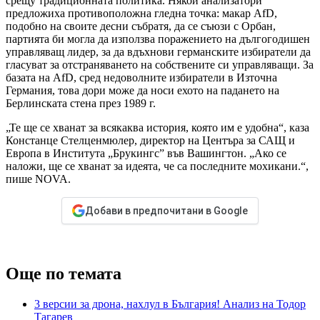
срещу традиционната политика. Някои анализатори
предложиха противоположна гледна точка: макар AfD,
подобно на своите десни събратя, да се съюзи с Орбан,
партията би могла да използва поражението на дългогодишен
управляващ лидер, за да вдъхнови германските избиратели да
гласуват за отстраняването на собствените си управляващи. За
базата на AfD, сред недоволните избиратели в Източна
Германия, това дори може да носи ехото на падането на
Берлинската стена през 1989 г.
„Те ще се хванат за всякаква история, която им е удобна“, каза
Констанце Стелценмюлер, директор на Центъра за САЩ и
Европа в Института „Брукингс” във Вашингтон. „Ако се
наложи, ще се хванат за идеята, че са последните мохикани.“,
пише NOVA.
Добави в предпочитани в Google
Още по темата
3 версии за дрона, нахлул в България! Анализ на Тодор
Тагарев