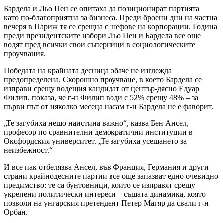
Бардела и Льо Пен се опитаха да позиционират партията
като по-благоприятна за бизнеса. Преди броени дни на частна
вечеря в Париж тя се срещна с шефове на корпорации. Година
преди президентските избори Льо Пен и Бардела все още
водят пред всички свои съперници в социологическите
проучвания.
Победата на крайната десница обаче не изглежда
предопределена. Скорошно проучване, в което Бардела се
изправи срещу водещия кандидат от център-дясно Едуар
Филип, показа, че г-н Филип води с 52% срещу 48% – за
първи път от няколко месеца насам г-н Бардела не е фаворит.
„Те загубиха нещо наистина важно“, казва Бен Ансел,
професор по сравнителни демократични институции в
Оксфордския университет. „Те загубиха усещането за
неизбежност.“
И все пак отбелязва Ансел, във Франция, Германия и други
страни крайнодесните партии все още запазват едно очевидно
предимство: те са бунтовници, които се изправят срещу
укрепени политически интереси – същата динамика, която
позволи на унгарския претендент Петер Магяр да свали г-н
Орбан.