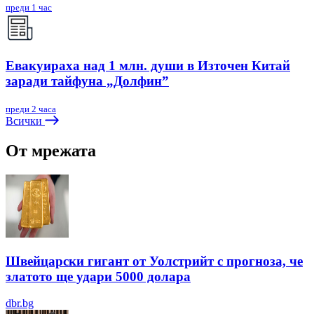
преди 1 час
Евакуираха над 1 млн. души в Източен Китай
заради тайфуна „Долфин”
преди 2 часа
Всички
От мрежата
Швейцарски гигант от Уолстрийт с прогноза, че
златото ще удари 5000 долара
dbr.bg