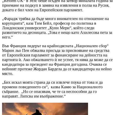
„Reform UK“ в Уелс беше осъден на затвор миналата година за
приемане на подкуп в замяна на изявления в полза на Русия,
докато е бил член на Европейския парламент.
„Фарадж трябва да бъде много внимателен по отношение на
корупцията“, каза Тим Бейл, професор по политика в
Лондонския университет „Куин Мери“, който следи
развитието на десницата. „Това е нещо като Ахилесова пета за
него.“
Във Франция лидерът на крайнодясната „Национален сбор“
Марин льо Пен обжалва присъда за присвояване на средства
от Европейския парламент за финансиране на дейността на
партията ѝ. Ако обжалването ѝ не успее, тя няма да може да се
кандидатира за президент на Франция догодина. Очаква се
нейният протеже Жордан Бардела да се кандидатира на нейно
място.
„Бих искал моята страна да си извлече поука от това и да
промени поведението си“, казва Камю за Националното
събрание. „Но се опасявам, че те са неспособни да го
направят. Липсва им въображение.“