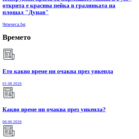
открита е красива пейка в градинката на
площад "Дунав"
9meseca.bg
Времето
Ето какво време ни очаква през уикенда
01.08.2026
Какво време ни очаква през уикенда?
06.06.2026