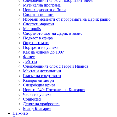
Следобедният блок с Тодор Пантилеев
Музикална програма
Нови хоризонти с Лили
Спортни новини
Избрани моменти от програмата на Дарик радио
Спортен маратон
Metropolis
Спортното шоу на Дарик в аванс
Подкаст в ефира
Още по темата
Портрети на успеха
Как да живеем до 100?
Финес
Дебатът
Следобедният блок с Георги Иванов
Мечтани дестинации
Гласът на изкуството
Квадратни метри
Следобедна криза
Новите 240: Посоката на България
Часът на успеха
Connected
Денят на храбростта
Бранд България
На живо