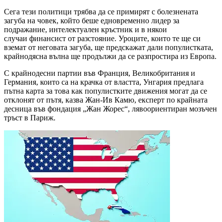
Сега тези политици трябва да се примирят с болезнената
загуба на човек, който беше едновременно лидер за
подражание, интелектуален кръстник и в някои
случаи финансист от разстояние. Уроците, които те ще си
вземат от неговата загуба, ще предскажат дали популистката,
крайнодясна вълна ще продължи да се разпростира из Европа.
С крайнодесни партии във Франция, Великобритания и
Германия, които са на крачка от властта, Унгария предлага
пътна карта за това как популистките движения могат да се
отклонят от пътя, казва Жан-Ив Камю, експерт по крайната
десница във фондация „Жан Жорес“, лявоориентиран мозъчен
тръст в Париж.