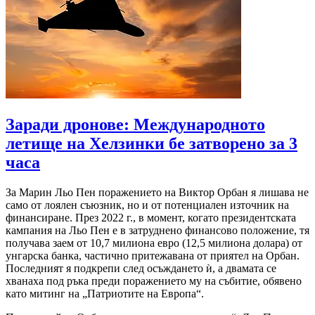
Заради дронове: Международното
летище на Хелзинки бе затворено за 3
часа
За Марин Льо Пен поражението на Виктор Орбан я лишава не
само от лоялен съюзник, но и от потенциален източник на
финансиране. През 2022 г., в момент, когато президентската
кампания на Льо Пен е в затруднено финансово положение, тя
получава заем от 10,7 милиона евро (12,5 милиона долара) от
унгарска банка, частично притежавана от приятел на Орбан.
Последният я подкрепи след осъждането ѝ, а двамата се
хванаха под ръка преди поражението му на събитие, обявено
като митинг на „Патриотите на Европа“.