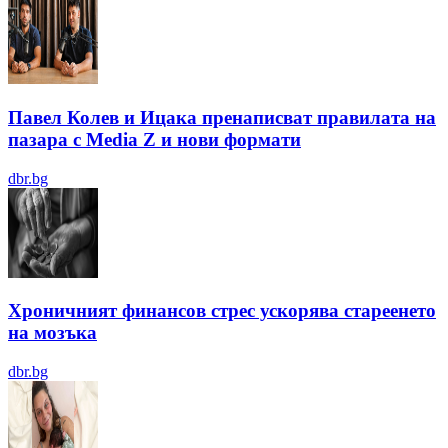
Павел Колев и Ицака пренаписват правилата на
пазара с Media Z и нови формати
dbr.bg
Хроничният финансов стрес ускорява стареенето
на мозъка
dbr.bg