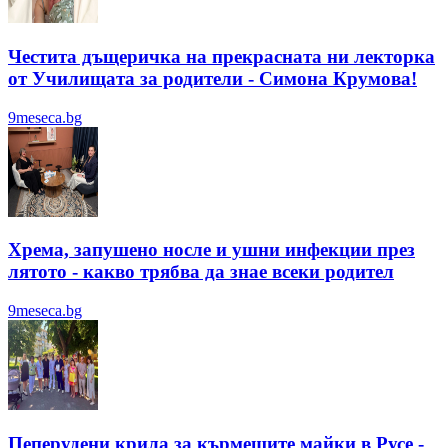
Честита дъщеричка на прекрасната ни лекторка
от Училищата за родители - Симона Крумова!
9meseca.bg
Хрема, запушено носле и ушни инфекции през
лятотo - какво трябва да знае всеки родител
9meseca.bg
Пеперудени крила за кърмещите майки в Русе -