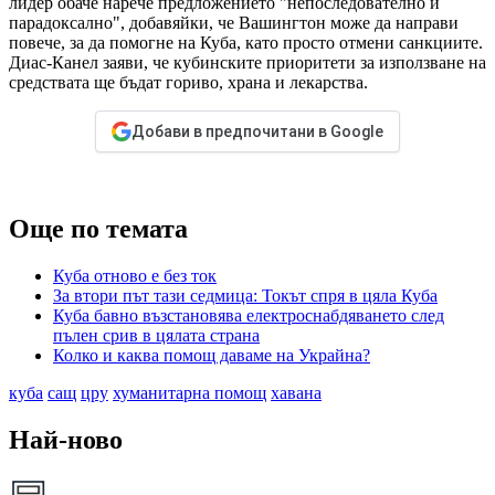
лидер обаче нарече предложението "непоследователно и
парадоксално", добавяйки, че Вашингтон може да направи
повече, за да помогне на Куба, като просто отмени санкциите.
Диас-Канел заяви, че кубинските приоритети за използване на
средствата ще бъдат гориво, храна и лекарства.
Добави в предпочитани в Google
Още по темата
Куба отново е без ток
За втори път тази седмица: Токът спря в цяла Куба
Куба бавно възстановява електроснабдяването след
пълен срив в цялата страна
Колко и каква помощ даваме на Украйна?
куба
сащ
цру
хуманитарна помощ
хавана
Най-ново