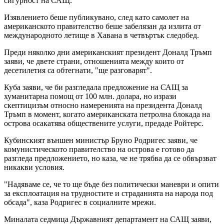
сигурност на САЩ.
Изявлението беше публикувано, след като самолет на
американското правителство беше забелязан да излита от
международното летище в Хавана в четвъртък следобед.
Преди няколко дни американският президент Доналд Тръмп
заяви, че двете страни, отношенията между които от
десетилетия са обтегнати, "ще разговарят".
Куба заяви, че би разгледала предложение на САЩ за
хуманитарна помощ от 100 млн. долара, но изрази
скептицизъм относно намеренията на президента Доналд
Тръмп в момент, когато американската петролна блокада на
острова осакатява обществените услуги, предаде Ройтерс.
Кубинският външен министър Бруно Родригес заяви, че
комунистическото правителство на острова е готово да
разгледа предложението, но каза, че не трябва да се обвързват
никакви условия.
"Надяваме се, че то ще бъде без политически маневри и опити
за експлоатация на трудностите и страданията на народа под
обсада", каза Родригес в социалните мрежи.
Миналата седмица Държавният департамент на САЩ заяви,