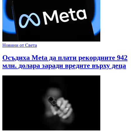
Новини от Света
Осъдиха Meta да плати рекордните 942
млн. долара заради вредите върху деца