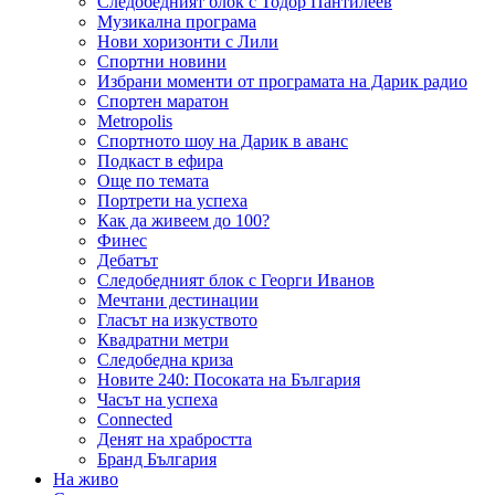
Следобедният блок с Тодор Пантилеев
Музикална програма
Нови хоризонти с Лили
Спортни новини
Избрани моменти от програмата на Дарик радио
Спортен маратон
Metropolis
Спортното шоу на Дарик в аванс
Подкаст в ефира
Още по темата
Портрети на успеха
Как да живеем до 100?
Финес
Дебатът
Следобедният блок с Георги Иванов
Мечтани дестинации
Гласът на изкуството
Квадратни метри
Следобедна криза
Новите 240: Посоката на България
Часът на успеха
Connected
Денят на храбростта
Бранд България
На живо