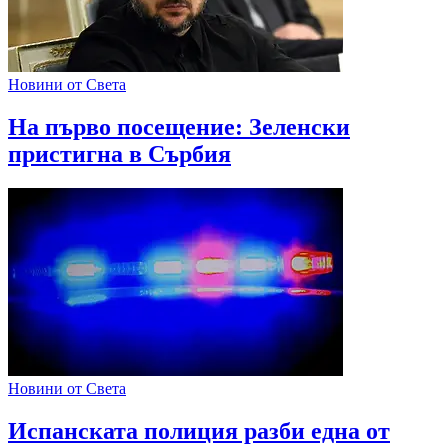
Новини от Света
На първо посещение: Зеленски
пристигна в Сърбия
Новини от Света
Испанската полиция разби една от