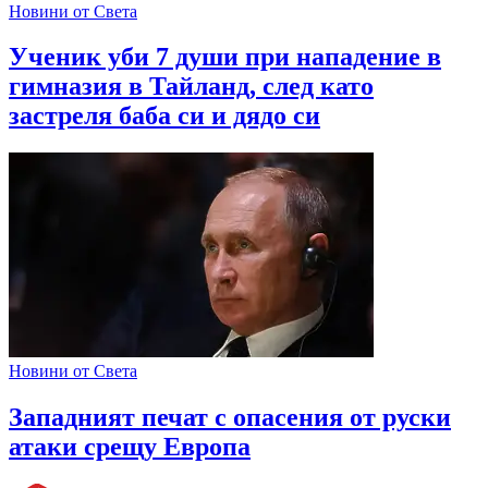
Новини от Света
Ученик уби 7 души при нападение в
гимназия в Тайланд, след като
застреля баба си и дядо си
Новини от Света
Западният печат с опасения от руски
атаки срещу Европа