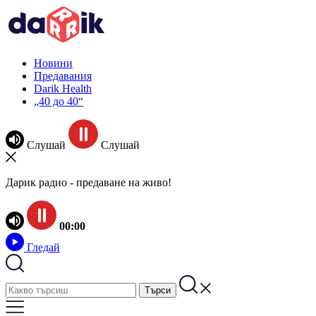
Новини
Предавания
Darik Health
„40 до 40“
Слушай
Слушай
Дарик радио - предаване на живо!
00:00
Гледай