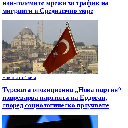
най-големите мрежи за трафик на
мигранти в Средиземно море
Новини от Света
Турската опозиционна „Нова партия“
изпреварва партията на Ердоган,
според социологическо проучване