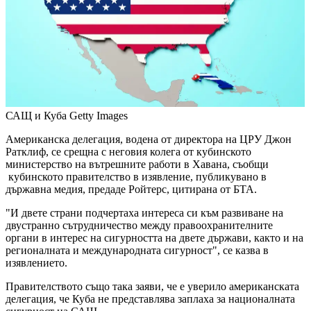
САЩ и Куба
Getty Images
Американска делегация, водена от директора на ЦРУ Джон
Ратклиф, се срещна с неговия колега от кубинското
министерство на вътрешните работи в Хавана, съобщи
кубинското правителство в изявление, публикувано в
държавна медия, предаде Ройтерс, цитирана от БТА.
"И двете страни подчертаха интереса си към развиване на
двустранно сътрудничество между правоохранителните
органи в интерес на сигурността на двете държави, както и на
регионалната и международната сигурност", се казва в
изявлението.
Правителството също така заяви, че е уверило американската
делегация, че Куба не представлява заплаха за националната