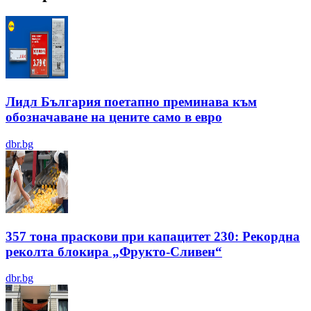
Лидл България поетапно преминава към
обозначаване на цените само в евро
dbr.bg
357 тона праскови при капацитет 230: Рекордна
реколта блокира „Фрукто-Сливен“
dbr.bg