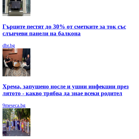
Гърците пестят до 30% от сметките за ток със
слънчеви панели на балкона
dbr.bg
Хрема, запушено носле и ушни инфекции през
лятотo - какво трябва да знае всеки родител
9meseca.bg