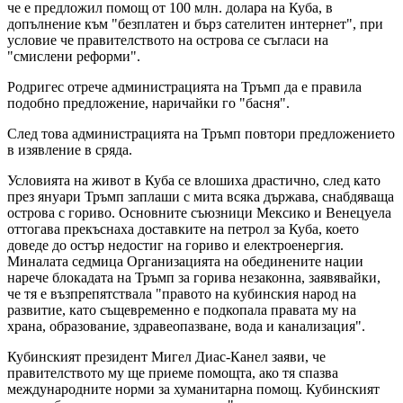
че е предложил помощ от 100 млн. долара на Куба, в
допълнение към "безплатен и бърз сателитен интернет", при
условие че правителството на острова се съгласи на
"смислени реформи".
Родригес отрече администрацията на Тръмп да е правила
подобно предложение, наричайки го "басня".
След това администрацията на Тръмп повтори предложението
в изявление в сряда.
Условията на живот в Куба се влошиха драстично, след като
през януари Тръмп заплаши с мита всяка държава, снабдяваща
острова с гориво. Основните съюзници Мексико и Венецуела
оттогава прекъснаха доставките на петрол за Куба, което
доведе до остър недостиг на гориво и електроенергия.
Миналата седмица Организацията на обединените нации
нарече блокадата на Тръмп за горива незаконна, заявявайки,
че тя е възпрепятствала "правото на кубинския народ на
развитие, като същевременно е подкопала правата му на
храна, образование, здравеопазване, вода и канализация".
Кубинският президент Мигел Диас-Канел заяви, че
правителството му ще приеме помощта, ако тя спазва
международните норми за хуманитарна помощ. Кубинският