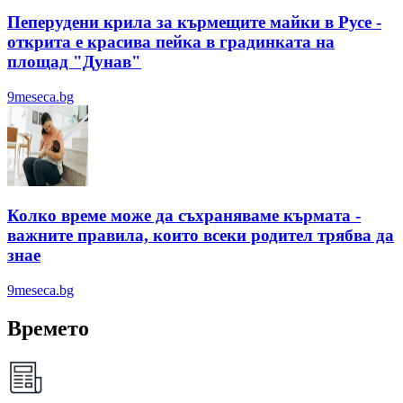
Пеперудени крила за кърмещите майки в Русе -
открита е красива пейка в градинката на
площад "Дунав"
9meseca.bg
Колко време може да съхраняваме кърмата -
важните правила, които всеки родител трябва да
знае
9meseca.bg
Времето