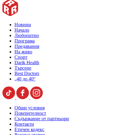
Новини
Начало
Любопитно
Програма
Предавания
На живо
Спорт
Darik Health
Търсене
Best Doctors
„40 до 40“
Общи условия
Поверителност
Съдържание от партньори
Контакти
Етичен кодекс
Всички статии