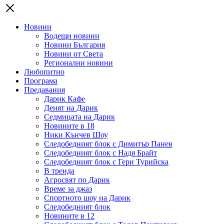
Новини
Водещи новини
Новини България
Новини от Света
Регионални новини
Любопитно
Програма
Предавания
Дарик Кафе
Денят на Дарик
Седмицата на Дарик
Новините в 18
Ники Кънчев Шоу
Следобедният блок с Димитър Панев
Следобедният блок с Надя Брайт
Следобедният блок с Гери Турийска
В тренда
Агросвят по Дарик
Време за джаз
Спортното шоу на Дарик
Следобедният блок
Новините в 12