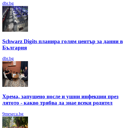
dbr.bg
Schwarz Digits планира голям център за данни в
България
dbr.bg
Хрема, запушено носле и ушни инфекции през
лятотo - какво трябва да знае всеки родител
9meseca.bg