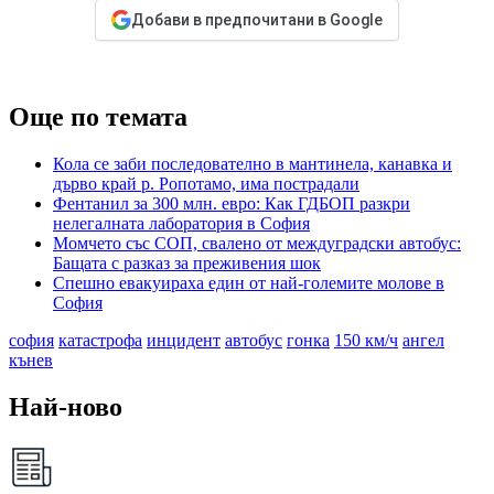
Добави в предпочитани в Google
Още по темата
Кола се заби последователно в мантинела, канавка и
дърво край р. Ропотамо, има пострадали
Фентанил за 300 млн. евро: Как ГДБОП разкри
нелегалната лаборатория в София
Mомчето със СОП, свалено от междуградски автобус:
Бащата с разказ за преживения шок
Спешно евакуираха един от най-големите молове в
София
софия
катастрофа
инцидент
автобус
гонка
150 км/ч
ангел
кънев
Най-ново