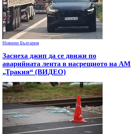
Новини България
Заснеха джип да се движи по
аварийната лента в насрещното на АМ
„Тракия“ (ВИДЕО)