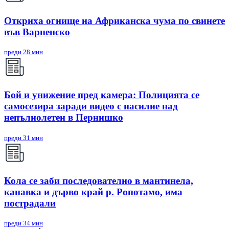
Откриха огнище на Африканска чума по свинете
във Варненско
преди 28 мин
Бой и унижение пред камера: Полицията се
самосезира заради видео с насилие над
непълнолетен в Пернишко
преди 31 мин
Кола се заби последователно в мантинела,
канавка и дърво край р. Ропотамо, има
пострадали
преди 34 мин