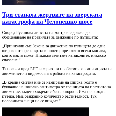
Три станаха жертвите на зверската
катастрофа на Челопешко шосе
Според Русинова липсата на контрол е довела до
обезценяване на правилата за движение по пътищата:
„Принизили сме Закона за движение по пътищата до една
широко отворена врата в полето, през която всеки минава,
който както може. Никакво зачитане на законите, никакво
спазване.“
Тя посочи пред БНТ и сериозни проблеми с организацията на
движението и видимостта в района на катастрофата:
„В крайна сметка ние се намираме на спирка, която е
буквално на няколко сантиметра от границата на платното за
движение, където хвърчат с бясна скорост. Има пешеходна
пътека. Има безкрайно количество растителност. Тук
половината знаци не се виждат.“