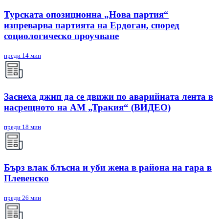
Турската опозиционна „Нова партия“
изпреварва партията на Ердоган, според
социологическо проучване
преди 14 мин
Заснеха джип да се движи по аварийната лента в
насрещното на АМ „Тракия“ (ВИДЕО)
преди 18 мин
Бърз влак блъсна и уби жена в района на гара в
Плевенско
преди 26 мин