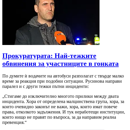
Прокуратурата: Най-тежките
обвинения за участниците в гонката
По думите ѝ водачите на автобуси разполагат с твърде малко
време за реакция при подобни ситуации. Русинова направи
паралел и с други тежки пътни инциденти:
„Стигаме до изключително многото прилики между двата
инцидента. Хора от определена малцинствена група, хора, за
които очевидно законът не важи, хора, които имат повече
права, отколкото задължения. И тук неработещи институции,
които нищо не правят по въпроса, за да направим реална
превенция.“