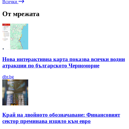
Всички
От мрежата
Нова интерактивна карта показва всички водни
атракции по българското Черноморие
dbr.bg
Край на двойното обозначаване: Финансовият
сектор преминава изцяло към евро