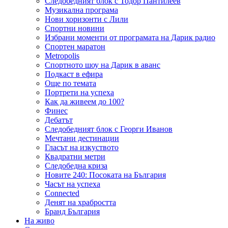
Следобедният блок с Тодор Пантилеев
Музикална програма
Нови хоризонти с Лили
Спортни новини
Избрани моменти от програмата на Дарик радио
Спортен маратон
Metropolis
Спортното шоу на Дарик в аванс
Подкаст в ефира
Още по темата
Портрети на успеха
Как да живеем до 100?
Финес
Дебатът
Следобедният блок с Георги Иванов
Мечтани дестинации
Гласът на изкуството
Квадратни метри
Следобедна криза
Новите 240: Посоката на България
Часът на успеха
Connected
Денят на храбростта
Бранд България
На живо