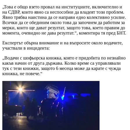
„Това е общо взето провал на институциите, включително и
на СДВР, които явно са неспособни да владеят този проблем.
Явно трябва наистина да се направи едно колективно усилие.
Всички да се обединим около това да започнем да работим за
мерки, които ще дават резултат, защото това, което правим до
момента, очевидно не дава резултат.“, коментира тя пред БНТ.
Експертът обърна внимание и на въпросите около водачите,
участвали в инцидента:
„Водачи с шофьорска книжка, която е придобита по незнайно
какъв начин от друга държава. Колко време са управлявали
тук с тези книжки, защото 6 месеца може да карате с чужда
книжка, не повече.“