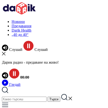
Новини
Предавания
Darik Health
„40 до 40“
Слушай
Слушай
Дарик радио - предаване на живо!
00:00
Гледай