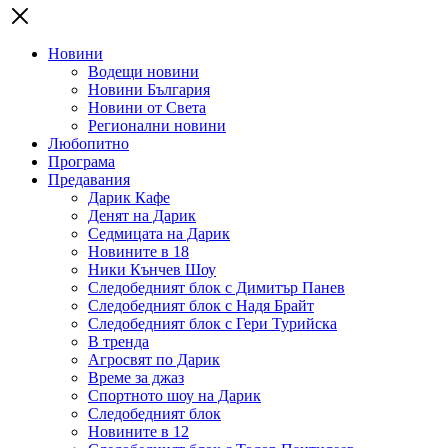
Новини
Водещи новини
Новини България
Новини от Света
Регионални новини
Любопитно
Програма
Предавания
Дарик Кафе
Денят на Дарик
Седмицата на Дарик
Новините в 18
Ники Кънчев Шоу
Следобедният блок с Димитър Панев
Следобедният блок с Надя Брайт
Следобедният блок с Гери Турийска
В тренда
Агросвят по Дарик
Време за джаз
Спортното шоу на Дарик
Следобедният блок
Новините в 12