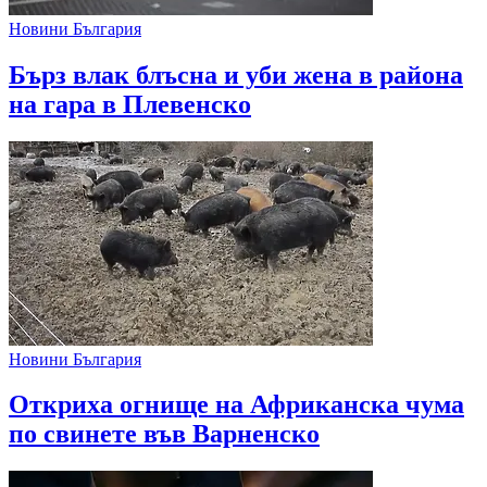
Новини България
Бърз влак блъсна и уби жена в района
на гара в Плевенско
Новини България
Откриха огнище на Африканска чума
по свинете във Варненско