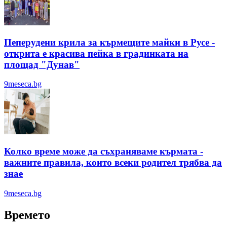
Пеперудени крила за кърмещите майки в Русе -
открита е красива пейка в градинката на
площад "Дунав"
9meseca.bg
Колко време може да съхраняваме кърмата -
важните правила, които всеки родител трябва да
знае
9meseca.bg
Времето