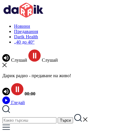
Новини
Предавания
Darik Health
„40 до 40“
Слушай
Слушай
Дарик радио - предаване на живо!
00:00
Гледай