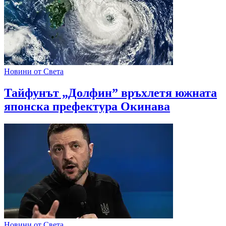
Новини от Света
Тайфунът „Долфин” връхлетя южната
японска префектура Окинава
Новини от Света