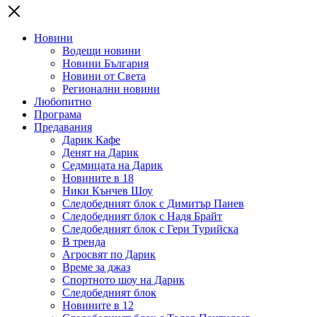
Новини
Водещи новини
Новини България
Новини от Света
Регионални новини
Любопитно
Програма
Предавания
Дарик Кафе
Денят на Дарик
Седмицата на Дарик
Новините в 18
Ники Кънчев Шоу
Следобедният блок с Димитър Панев
Следобедният блок с Надя Брайт
Следобедният блок с Гери Турийска
В тренда
Агросвят по Дарик
Време за джаз
Спортното шоу на Дарик
Следобедният блок
Новините в 12