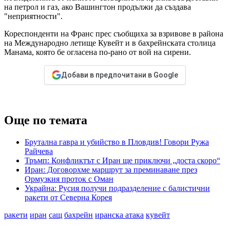
на петрол и газ, ако Вашингтон продължи да създава
"неприятности".
Кореспонденти на Франс прес съобщиха за взривове в района
на Международно летище Кувейт и в бахрейнската столица
Манама, която бе огласена по-рано от вой на сирени.
Добави в предпочитани в Google
Още по темата
Брутална гавра и убийство в Пловдив! Говори Ружа
Райчева
Тръмп: Конфликтът с Иран ще приключи „доста скоро“
Иран: Договорхме маршрут за преминаване през
Ормузкия проток с Оман
Украйна: Русия получи подразделение с балистични
ракети от Северна Корея
ракети
иран
сащ
бахрейн
иранска атака
кувейт