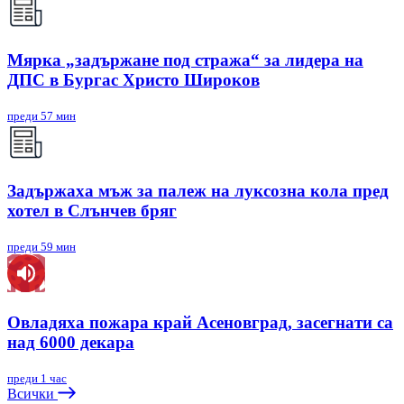
Мярка „задържане под стража“ за лидера на
ДПС в Бургас Христо Широков
преди 57 мин
Задържаха мъж за палеж на луксозна кола пред
хотел в Слънчев бряг
преди 59 мин
Овладяха пожара край Асеновград, засегнати са
над 6000 декара
преди 1 час
Всички