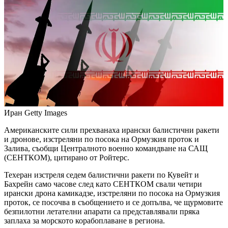
Иран
Getty Images
Американските сили прехванаха ирански балистични ракети
и дронове, изстреляни по посока на Ормузкия проток и
Залива, съобщи Централното военно командване на САЩ
(СЕНТКОМ), цитирано от Ройтерс.
Техеран изстреля седем балистични ракети по Кувейт и
Бахрейн само часове след като СЕНТКОМ свали четири
ирански дрона камикадзе, изстреляни по посока на Ормузкия
проток, се посочва в съобщението и се допълва, че щурмовите
безпилотни летателни апарати са представлявали пряка
заплаха за морското корабоплаване в региона.