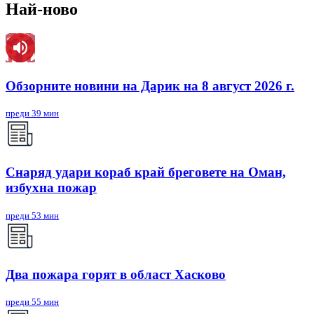
Най-ново
Обзорните новини на Дарик на 8 август 2026 г.
преди 39 мин
Снаряд удари кораб край бреговете на Оман,
избухна пожар
преди 53 мин
Два пожара горят в област Хасково
преди 55 мин