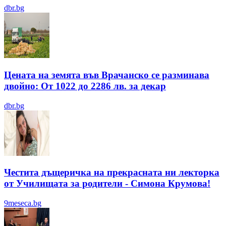
dbr.bg
Цената на земята във Врачанско се разминава
двойно: От 1022 до 2286 лв. за декар
dbr.bg
Честита дъщеричка на прекрасната ни лекторка
от Училищата за родители - Симона Крумова!
9meseca.bg