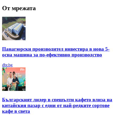
От мрежата
Панагюрски производител инвестира в нова 5-
осна машина за по-ефективно производство
dbr.bg
Българският лидер в спешълти кафето влиза на
китайския пазар с едни от най-редките сортове
кафе в света