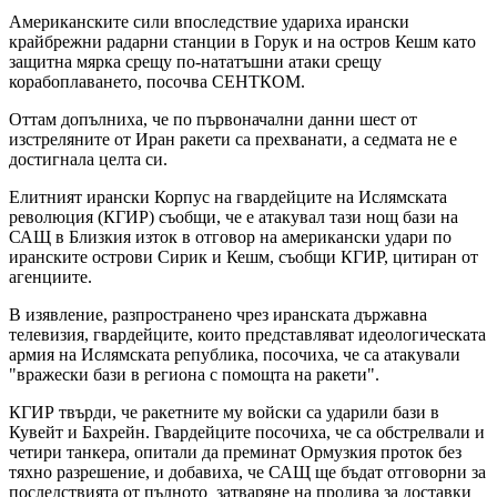
Американските сили впоследствие удариха ирански
крайбрежни радарни станции в Горук и на остров Кешм като
защитна мярка срещу по-нататъшни атаки срещу
корабоплаването, посочва СЕНТКОМ.
Оттам допълниха, че по първоначални данни шест от
изстреляните от Иран ракети са прехванати, а седмата не е
достигнала целта си.
Елитният ирански Корпус на гвардейците на Ислямската
революция (КГИР) съобщи, че е атакувал тази нощ бази на
САЩ в Близкия изток в отговор на американски удари по
иранските острови Сирик и Кешм, съобщи КГИР, цитиран от
агенциите.
В изявление, разпространено чрез иранската държавна
телевизия, гвардейците, които представляват идеологическата
армия на Ислямската република, посочиха, че са атакували
"вражески бази в региона с помощта на ракети".
КГИР твърди, че ракетните му войски са ударили бази в
Кувейт и Бахрейн. Гвардейците посочиха, че са обстрелвали и
четири танкера, опитали да преминат Ормузкия проток без
тяхно разрешение, и добавиха, че САЩ ще бъдат отговорни за
последствията от пълното затваряне на пролива за доставки