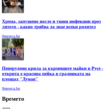
Хрема, запушено носле и ушни инфекции през
лятотo - какво трябва да знае всеки родител
9meseca.bg
Пеперудени крила за кърмещите майки в Русе -
открита е красива пейка в градинката на
площад "Дунав"
9meseca.bg
Времето