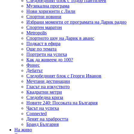
Следобедният блок с Тодор Пантилеев
Музикална програма
Нови хоризонти с Лили
Спортни новини
Избрани моменти от програмата на Дарик радио
Спортен маратон
Metropolis
Спортното шоу на Дарик в аванс
Подкаст в ефира
Още по темата
Портрети на успеха
Как да живеем до 100?
Финес
Дебатът
Следобедният блок с Георги Иванов
Мечтани дестинации
Гласът на изкуството
Квадратни метри
Следобедна криза
Новите 240: Посоката на България
Часът на успеха
Connected
Денят на храбростта
Бранд България
На живо