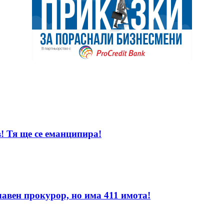
! Тя ще се еманципира!
лавен прокурор, но има 411 имота!