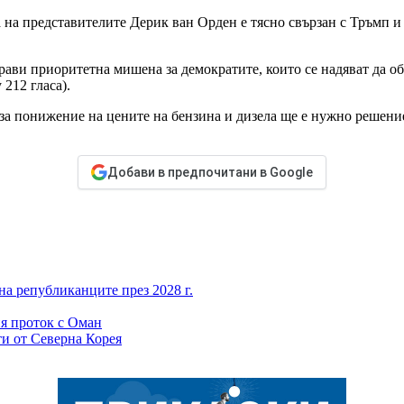
 на представителите Дерик ван Орден е тясно свързан с Тръмп и
 прави приоритетна мишена за демократите, които се надяват да 
212 гласа).
а понижение на цените на бензина и дизела ще е нужно решение
Добави в предпочитани в Google
а републиканците през 2028 г.
я проток с Оман
ти от Северна Корея