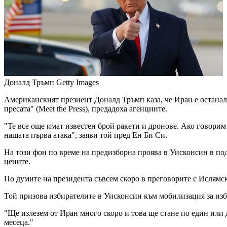
Доналд Тръмп
Getty Images
Американският презиент Доналд Тръмп каза, че Иран е останал
пресата" (Meet the Press), предадоха агенциите.
"Те все още имат известен брой ракети и дронове. Ако говорим 
нашата първа атака", заяви той пред Ен Би Си.
На този фон по време на предизборна проява в Уисконсин в п
цените.
По думите на президента съвсем скоро в преговорите с Ислямск
Той призова избирателите в Уисконсин към мобилизация за изб
"Ще излезем от Иран много скоро и това ще стане по един или д
месеца."