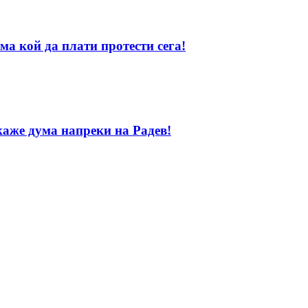
ма кой да плати протести сега!
каже дума напреки на Радев!