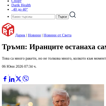
Спорт
Darik Health
„40 до 40“
Дарик
|
Новини
|
Новини от Света
Тръмп: Иранците останаха сам
Това са много ракети, но не толкова много, колкото към момен
06 Юни 2026 07:34 ч.