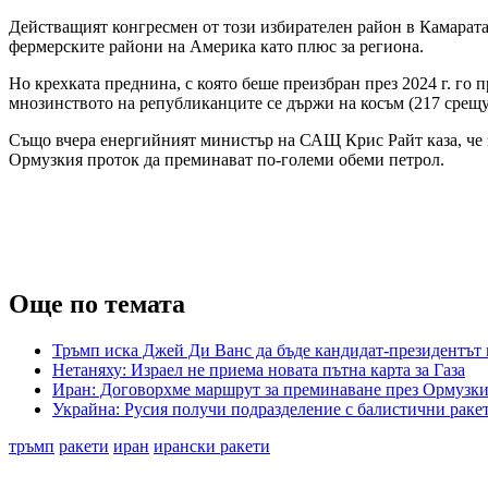
Действащият конгресмен от този избирателен район в Камарата
фермерските райони на Америка като плюс за региона.
Но крехката преднина, с която беше преизбран през 2024 г. го
мнозинството на републиканците се държи на косъм (217 срещу 
Също вчера енергийният министър на САЩ Крис Райт каза, че з
Ормузкия проток да преминават по-големи обеми петрол.
Още по темата
Тръмп иска Джей Ди Ванс да бъде кандидат-президентът н
Нетаняху: Израел не приема новата пътна карта за Газа
Иран: Договорхме маршрут за преминаване през Ормузки
Украйна: Русия получи подразделение с балистични раке
тръмп
ракети
иран
ирански ракети