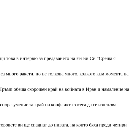
бщи това в интервю за предаването на Ен Би Си "Среща с
 са много ракети, но не толкова много, колкото към момента на
 Тръмп обеща скорошен край на войната в Иран и намаление на
поразумение за край на конфликта засега да се изплъзва.
торовете ви ще спаднат до нивата, на които бяха преди четири