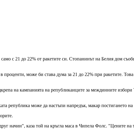
 само с 21 до 22% от ракетите си. Стопанинът на Белия дом съо
в проценти, може би става дума за 21 до 22% при ракетите. Това
одкрепа на кампанията на републиканците за междинните избори
ата република може да настъпи напредък, макар постигането на с
орите.
руг начин", каза той на кръгла маса в Чипела Фолс. "Цените на 