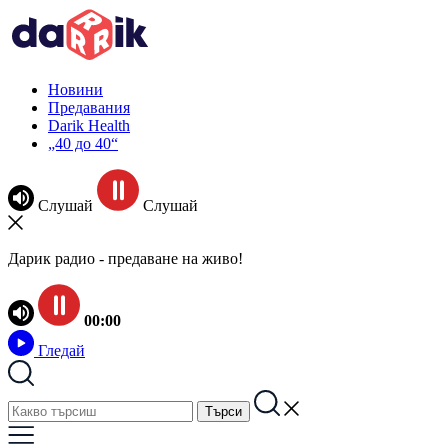
Новини
Предавания
Darik Health
„40 до 40“
Слушай
Слушай
Дарик радио - предаване на живо!
00:00
Гледай