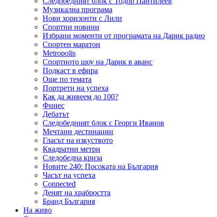
Следобедният блок с Тодор Пантилеев
Музикална програма
Нови хоризонти с Лили
Спортни новини
Избрани моменти от програмата на Дарик радио
Спортен маратон
Metropolis
Спортното шоу на Дарик в аванс
Подкаст в ефира
Още по темата
Портрети на успеха
Как да живеем до 100?
Финес
Дебатът
Следобедният блок с Георги Иванов
Мечтани дестинации
Гласът на изкуството
Квадратни метри
Следобедна криза
Новите 240: Посоката на България
Часът на успеха
Connected
Денят на храбростта
Бранд България
На живо