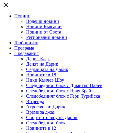
Новини
Водещи новини
Новини България
Новини от Света
Регионални новини
Любопитно
Програма
Предавания
Дарик Кафе
Денят на Дарик
Седмицата на Дарик
Новините в 18
Ники Кънчев Шоу
Следобедният блок с Димитър Панев
Следобедният блок с Надя Брайт
Следобедният блок с Гери Турийска
В тренда
Агросвят по Дарик
Време за джаз
Спортното шоу на Дарик
Следобедният блок
Новините в 12