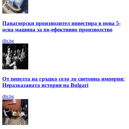
Панагюрски производител инвестира в нова 5-
осна машина за по-ефективно производство
dbr.bg
От пепелта на гръцко село до световна империя:
Неразказаната история на Bulgari
dbr.bg