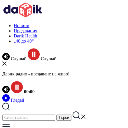
Новини
Предавания
Darik Health
„40 до 40“
Слушай
Слушай
Дарик радио - предаване на живо!
00:00
Гледай