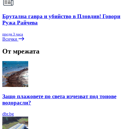
Брутална гавра и убийство в Пловдив! Говори
Ружа Райчева
преди 3 часа
Всички
От мрежата
Защо плажовете по света изчезват под тонове
водорасли?
dbr.bg