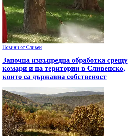
Новини от Сливен
Започна извънредна обработка срещу
комари и на територии в Сливенско,
които са държавна собственост