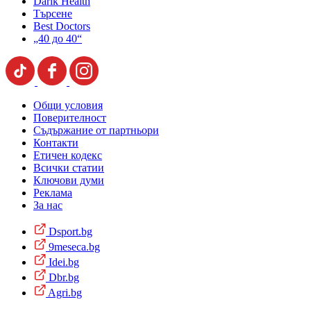
Darik Health
Търсене
Best Doctors
„40 до 40“
Общи условия
Поверителност
Съдържание от партньори
Контакти
Етичен кодекс
Всички статии
Ключови думи
Реклама
За нас
Dsport.bg
9meseca.bg
Idei.bg
Dbr.bg
Agri.bg