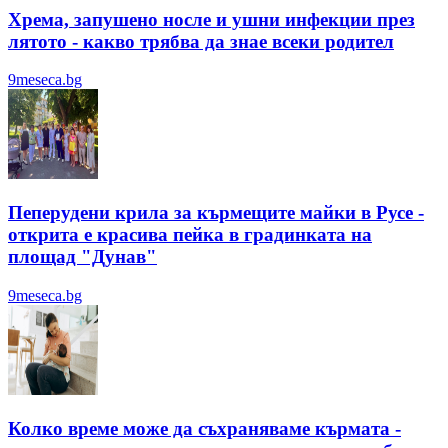
Хрема, запушено носле и ушни инфекции през
лятотo - какво трябва да знае всеки родител
9meseca.bg
Пеперудени крила за кърмещите майки в Русе -
открита е красива пейка в градинката на
площад "Дунав"
9meseca.bg
Колко време може да съхраняваме кърмата -