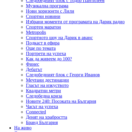
Следобедният блок с Тодор Пантилеев
Музикална програма
Нови хоризонти с Лили
Спортни новини
Избрани моменти от програмата на Дарик радио
Спортен маратон
Metropolis
Спортното шоу на Дарик в аванс
Подкаст в ефира
Още по темата
Портрети на успеха
Как да живеем до 100?
Финес
Дебатът
Следобедният блок с Георги Иванов
Мечтани дестинации
Гласът на изкуството
Квадратни метри
Следобедна криза
Новите 240: Посоката на България
Часът на успеха
Connected
Денят на храбростта
Бранд България
На живо