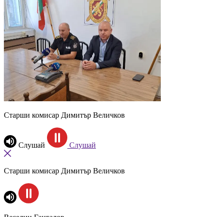
Старши комисар Димитър Величков
Слушай
Слушай
Старши комисар Димитър Величков