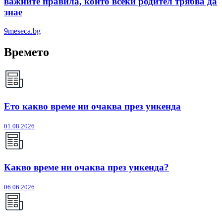
важните правила, които всеки родител трябва да
знае
9meseca.bg
Времето
Ето какво време ни очаква през уикенда
01.08.2026
Какво време ни очаква през уикенда?
06.06.2026