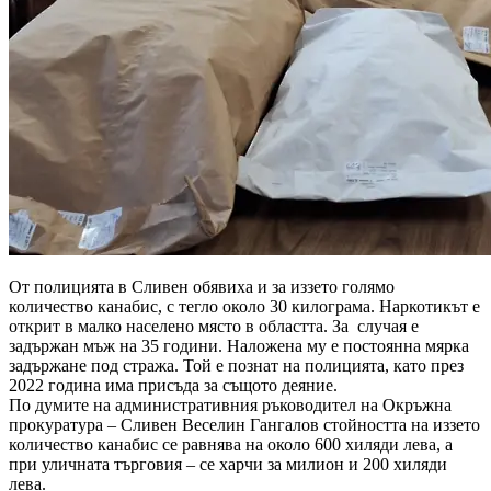
От полицията в Сливен обявиха и за иззето голямо
количество канабис, с тегло около 30 килограма. Наркотикът е
открит в малко населено място в областта. За случая е
задържан мъж на 35 години. Наложена му е постоянна мярка
задържане под стража. Той е познат на полицията, като през
2022 година има присъда за същото деяние.
По думите на административния ръководител на Окръжна
прокуратура – Сливен Веселин Гангалов стойността на иззето
количество канабис се равнява на около 600 хиляди лева, а
при уличната търговия – се харчи за милион и 200 хиляди
лева.