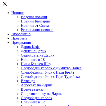
Новини
Водещи новини
Новини България
Новини от Света
Регионални новини
Любопитно
Програма
Предавания
Дарик Кафе
Денят на Дарик
Седмицата на Дарик
Новините в 18
Ники Кънчев Шоу
Следобедният блок с Димитър Панев
Следобедният блок с Надя Брайт
Следобедният блок с Гери Турийска
В тренда
Агросвят по Дарик
Време за джаз
Спортното шоу на Дарик
Следобедният блок
Новините в 12