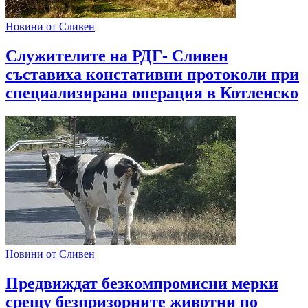
Новини от Сливен
Служителите на РДГ- Сливен
съставиха констативни протоколи при
специализирана операция в Котленско
Новини от Сливен
Предвиждат безкомпромисни мерки
срещу безпризорните животни по