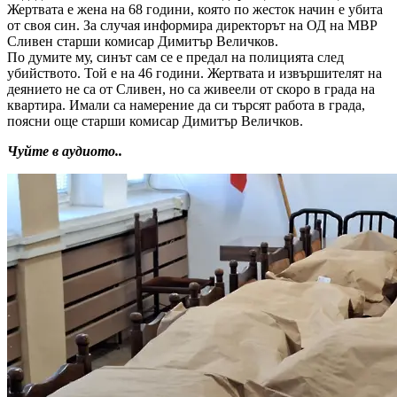
Жертвата е жена на 68 години, която по жесток начин е убита
от своя син. За случая информира директорът на ОД на МВР
Сливен старши комисар Димитър Величков.
По думите му, синът сам се е предал на полицията след
убийството. Той е на 46 години. Жертвата и извършителят на
деянието не са от Сливен, но са живеели от скоро в града на
квартира. Имали са намерение да си търсят работа в града,
поясни още старши комисар Димитър Величков.
Чуйте в аудиото..