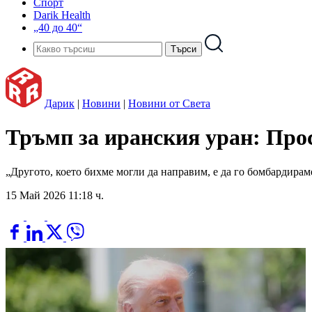
Спорт
Darik Health
„40 до 40“
Дарик
|
Новини
|
Новини от Света
Тръмп за иранския уран: Прос
„Другото, което бихме могли да направим, е да го бомбардира
15 Май 2026 11:18 ч.