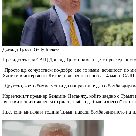
Доналд Тръмп
Getty Images
Президентът на САЩ Доналд Тръмп намекна, че преследването н
„Просто ще се чувствам по-добре, ако го имам, всъщност, но 
Ханити в интервю от Китай, излъчено късно на 14 май в САЩ.
„Другото, което бихме могли да направим, е да го бомбардирам
Израелският премиер Бенямин Нетаняху, който заедно с Тръмп 
чувствителният ядрен материал „трябва да бъде изнесен“ от стр
През юни миналата година Тръмп нареди бомбардирането на тр