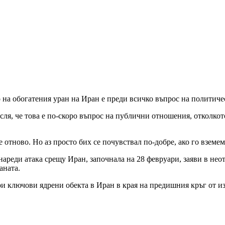
а обогатения уран на Иран е преди всичко въпрос на политическ
мисля, че това е по-скоро въпрос на публични отношения, откол
е отново. Но аз просто бих се почувствал по-добре, ако го взем
нареди атака срещу Иран, започнала на 28 февруари, заяви в не
аната.
и ключови ядрени обекта в Иран в края на предишния кръг от и