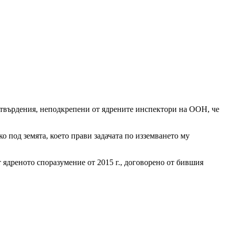
с твърдения, неподкрепени от ядрените инспектори на ООН, че
о под земята, което прави задачата по изземването му
т ядреното споразумение от 2015 г., договорено от бившия