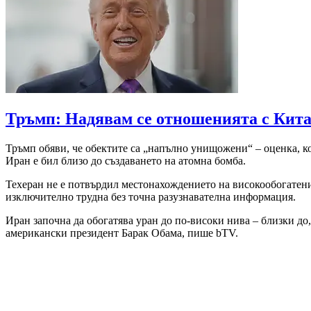
Тръмп: Надявам се отношенията с Китай
Тръмп обяви, че обектите са „напълно унищожени“ – оценка, ко
Иран е бил близо до създаването на атомна бомба.
Техеран не е потвърдил местонахождението на високообогатения
изключително трудна без точна разузнавателна информация.
Иран започна да обогатява уран до по-високи нива – близки до
американски президент Барак Обама, пише bTV.