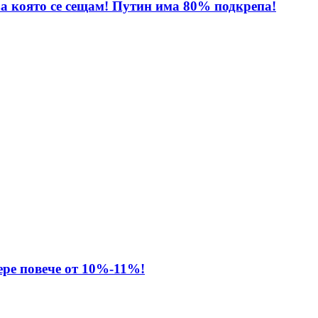
за която се сещам! Путин има 80% подкрепа!
ере повече от 10%-11%!