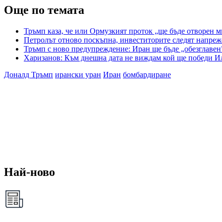
Още по темата
Тръмп каза, че или Ормузкият проток „ще бъде отворен м
Петролът отново поскъпна, инвеститорите следят напр
Тръмп с ново предупреждение: Иран ще бъде „обезглавен
Харизанов: Към днешна дата не виждам кой ще победи И
Доналд Тръмп
ирански уран
Иран
бомбардиране
Най-ново