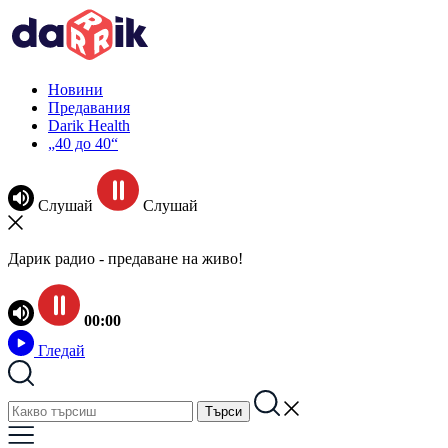
Новини
Предавания
Darik Health
„40 до 40“
Слушай
Слушай
Дарик радио - предаване на живо!
00:00
Гледай