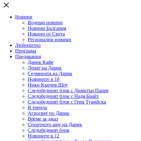
Новини
Водещи новини
Новини България
Новини от Света
Регионални новини
Любопитно
Програма
Предавания
Дарик Кафе
Денят на Дарик
Седмицата на Дарик
Новините в 18
Ники Кънчев Шоу
Следобедният блок с Димитър Панев
Следобедният блок с Надя Брайт
Следобедният блок с Гери Турийска
В тренда
Агросвят по Дарик
Време за джаз
Спортното шоу на Дарик
Следобедният блок
Новините в 12