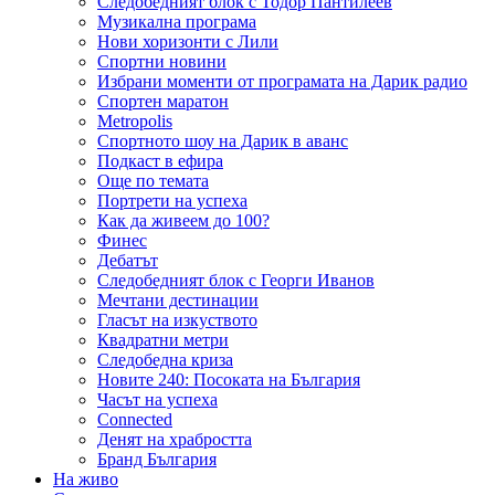
Следобедният блок с Тодор Пантилеев
Музикална програма
Нови хоризонти с Лили
Спортни новини
Избрани моменти от програмата на Дарик радио
Спортен маратон
Metropolis
Спортното шоу на Дарик в аванс
Подкаст в ефира
Още по темата
Портрети на успеха
Как да живеем до 100?
Финес
Дебатът
Следобедният блок с Георги Иванов
Мечтани дестинации
Гласът на изкуството
Квадратни метри
Следобедна криза
Новите 240: Посоката на България
Часът на успеха
Connected
Денят на храбростта
Бранд България
На живо