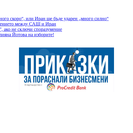
ного скоро“, или Иран ще бъде ударен „много силно“
ежението между САЩ и Иран
”, ако не сключи споразумение
лияна Йотова на изборите!