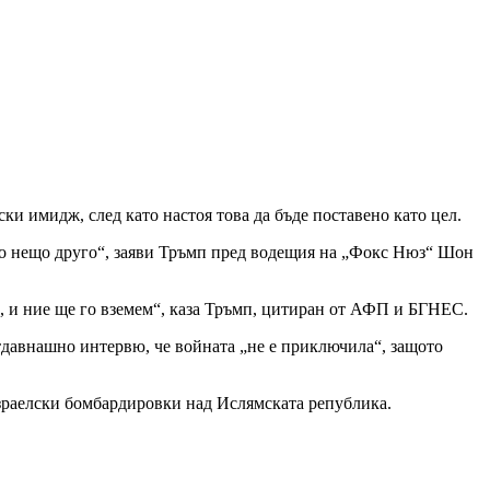
и имидж, след като настоя това да бъде поставено като цел.
кото нещо друго“, заяви Тръмп пред водещия на „Фокс Нюз“ Шон
ем, и ние ще го вземем“, каза Тръмп, цитиран от АФП и БГНЕС.
отдавнашно интервю, че войната „не е приключила“, защото
зраелски бомбардировки над Ислямската република.