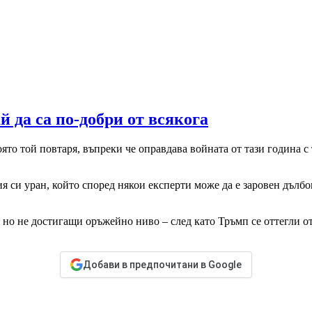
 да са по-добри от всякога
ято той повтаря, въпреки че оправдава войната от тази година 
 си уран, който според някои експерти може да е заровен дълбок
, но не достигащи оръжейно ниво – след като Тръмп се оттегли о
Добави в предпочитани в Google