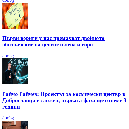
dbr.bg
Първи вериги у нас премахват двойното
обозначение на цените в лева и евро
dbr.bg
Райчо Райчев: Проектът за космически център в
Доброславци е сложен, първата фаза ще отнеме 3
години
dbr.bg