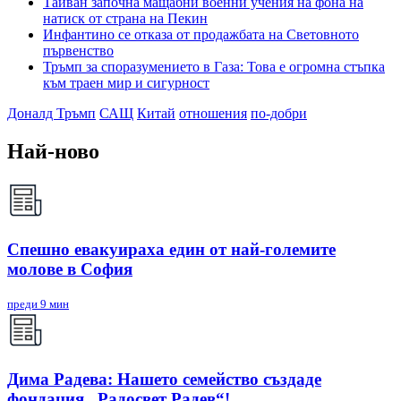
Тайван започна мащабни военни учения на фона на
натиск от страна на Пекин
Инфантино се отказа от продажбата на Световното
първенство
Тръмп за споразумението в Газа: Това е огромна стъпка
към траен мир и сигурност
Доналд Тръмп
САЩ
Китай
отношения
по-добри
Най-ново
Спешно евакуираха един от най-големите
молове в София
преди 9 мин
Дима Радева: Нашето семейство създаде
фондация „Радосвет Радев“!