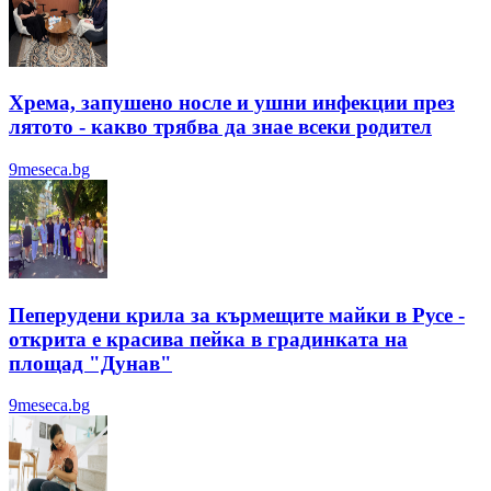
Хрема, запушено носле и ушни инфекции през
лятотo - какво трябва да знае всеки родител
9meseca.bg
Пеперудени крила за кърмещите майки в Русе -
открита е красива пейка в градинката на
площад "Дунав"
9meseca.bg