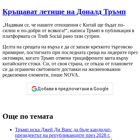
Кръщават летище на Доналд Тръмп
„Надявам се, че нашите отношения с Китай ще бъдат по-
силни и по-добри от всякога!“, написа Тръмп в публикация в
платформата си Truth Social рано тази сутрин.
Целта на срещата на върха е да се запази крехкото търговско
примирие, постигнато при последната среща на лидерите през
октомври, когато Тръмп отмени трицифрените мита върху
китайските стоки. Си, от своя страна, се отказа от плановете
си да ограничи световните доставки на жизненоважни
редкоземни елементи, пише NOVA.
Добави в предпочитани в Google
Още по темата
Тръмп иска Джей Ди Ванс да бъде кандидат-
президентът на републиканците през 2028 г.