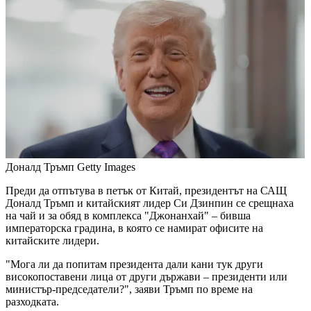
Доналд Тръмп
Getty Images
Преди да отпътува в петък от Китай, президентът на САЩ
Доналд Тръмп и китайският лидер Си Дзинпин се срещнаха
на чай и за обяд в комплекса "Джонанхай" – бивша
императорска градина, в която се намират офисите на
китайските лидери.
"Мога ли да попитам президента дали кани тук други
високопоставени лица от други държави – президенти или
министър-председатели?", заяви Тръмп по време на
разходката.