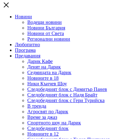
Новини
Водещи новини
Новини България
Новини от Света
Регионални новини
Любопитно
Програма
Предавания
Дарик Кафе
Денят на Дарик
Седмицата на Дарик
Новините в 18
Ники Кънчев Шоу
Следобедният блок с Димитър Панев
Следобедният блок с Надя Брайт
Следобедният блок с Гери Турийска
В тренда
Агросвят по Дарик
Време за джаз
Спортното шоу на Дарик
Следобедният блок
Новините в 12