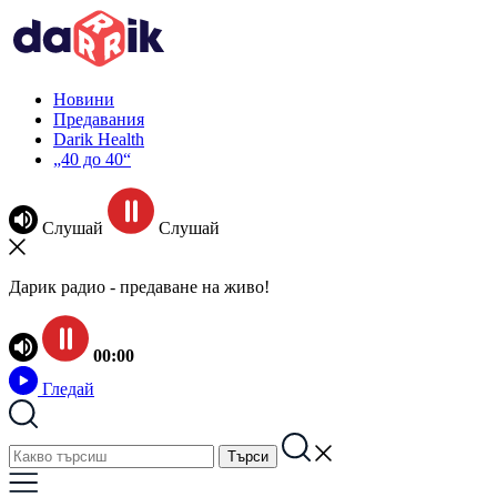
Новини
Предавания
Darik Health
„40 до 40“
Слушай
Слушай
Дарик радио - предаване на живо!
00:00
Гледай