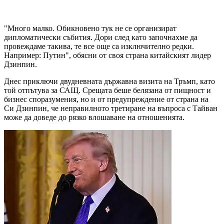
"Много малко. Обикновено тук не се организират
дипломатически събития. Дори след като започнахме да
провеждаме такива, те все още са изключително редки.
Например: Путин", обясни от своя страна китайският лидер
Дзинпин.
Днес приключи двудневната държавна визита на Тръмп, като
той отпътува за САЩ. Срещата беше белязана от пищност и
бизнес споразумения, но и от предупреждение от страна на
Си Дзинпин, че неправилното третиране на въпроса с Тайван
може да доведе до рязко влошаване на отношенията.