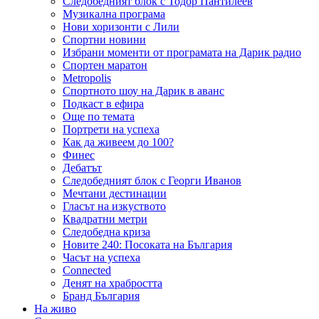
Следобедният блок с Тодор Пантилеев
Музикална програма
Нови хоризонти с Лили
Спортни новини
Избрани моменти от програмата на Дарик радио
Спортен маратон
Metropolis
Спортното шоу на Дарик в аванс
Подкаст в ефира
Още по темата
Портрети на успеха
Как да живеем до 100?
Финес
Дебатът
Следобедният блок с Георги Иванов
Мечтани дестинации
Гласът на изкуството
Квадратни метри
Следобедна криза
Новите 240: Посоката на България
Часът на успеха
Connected
Денят на храбростта
Бранд България
На живо