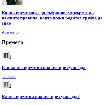
Колко време може да съхраняваме кърмата -
важните правила, които всеки родител трябва да
знае
9meseca.bg
Времето
Ето какво време ни очаква през уикенда
01.08.2026
Какво време ни очаква през уикенда?