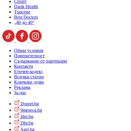
Спорт
Darik Health
Търсене
Best Doctors
„40 до 40“
Общи условия
Поверителност
Съдържание от партньори
Контакти
Етичен кодекс
Всички статии
Ключови думи
Реклама
За нас
Dsport.bg
9meseca.bg
Idei.bg
Dbr.bg
Agri.bg