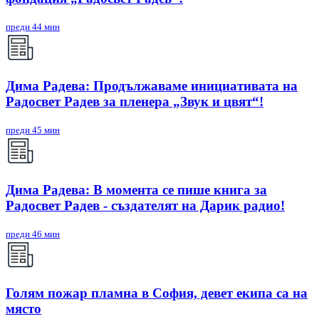
преди 44 мин
Дима Радева: Продължаваме инициативата на
Радосвет Радев за пленера „Звук и цвят“!
преди 45 мин
Дима Радева: В момента се пише книга за
Радосвет Радев - създателят на Дарик радио!
преди 46 мин
Голям пожар пламна в София, девет екипа са на
място