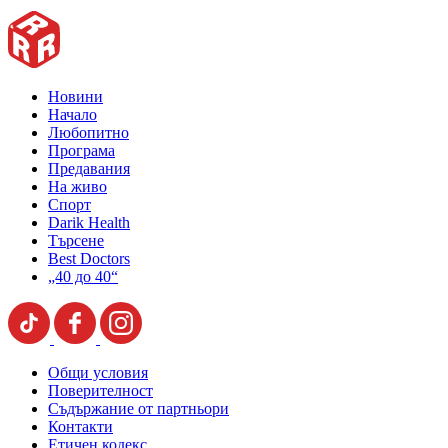
Новини
Начало
Любопитно
Програма
Предавания
На живо
Спорт
Darik Health
Търсене
Best Doctors
„40 до 40“
Общи условия
Поверителност
Съдържание от партньори
Контакти
Етичен кодекс