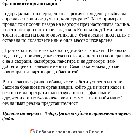
браншовите организации
Тодор Джиков подчерта, че българският земеделец трябва да
спре да се плаши от думата „коопериране“. Като пример за
провал той посочи пазара на картофи през настоящата година,
където поради свръхпроизводство в Европа (над 1 милион
тона) и липса на родно окрупняване, българската продукция е
останала по складовете или е била масово изхвърлена.
„Производителят няма как да бъде добър търговец. Неговата
задача е да произведе качествена стока, а целта на кооператива
е да я съхрани, калибрира, пакетира и да договори най-
добрата цена с големите вериги. Само така можем да сме
равноправни партньори“, обясни той.
В заключение Джиков обяви, че се работи усилено и по нов
Закон за браншовите организации, който да изчисти хаоса в
сектора и да прекрати съществуването на „фантомни“
сдружения от по 6-8 човека, които само „викат най-силно“,
без да имат реална представителност.
Цялото интервю с Тодор Джиков чуйте в прикачения звуков
файл.
Добави в предпочитани в Google