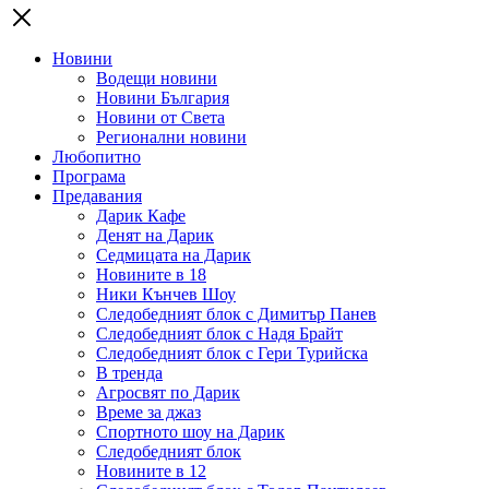
Новини
Водещи новини
Новини България
Новини от Света
Регионални новини
Любопитно
Програма
Предавания
Дарик Кафе
Денят на Дарик
Седмицата на Дарик
Новините в 18
Ники Кънчев Шоу
Следобедният блок с Димитър Панев
Следобедният блок с Надя Брайт
Следобедният блок с Гери Турийска
В тренда
Агросвят по Дарик
Време за джаз
Спортното шоу на Дарик
Следобедният блок
Новините в 12