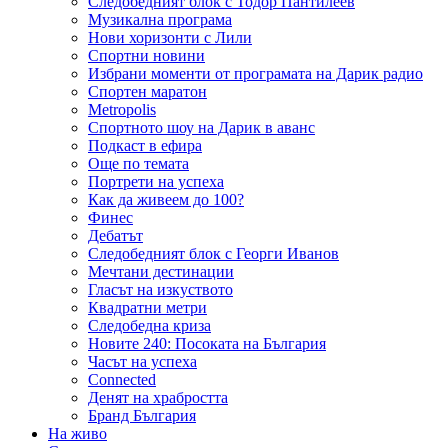
Следобедният блок с Тодор Пантилеев
Музикална програма
Нови хоризонти с Лили
Спортни новини
Избрани моменти от програмата на Дарик радио
Спортен маратон
Metropolis
Спортното шоу на Дарик в аванс
Подкаст в ефира
Още по темата
Портрети на успеха
Как да живеем до 100?
Финес
Дебатът
Следобедният блок с Георги Иванов
Мечтани дестинации
Гласът на изкуството
Квадратни метри
Следобедна криза
Новите 240: Посоката на България
Часът на успеха
Connected
Денят на храбростта
Бранд България
На живо