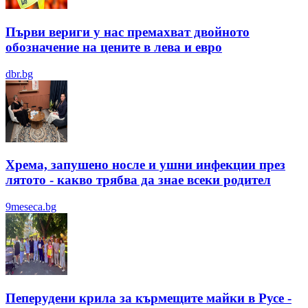
Първи вериги у нас премахват двойното
обозначение на цените в лева и евро
dbr.bg
Хрема, запушено носле и ушни инфекции през
лятотo - какво трябва да знае всеки родител
9meseca.bg
Пеперудени крила за кърмещите майки в Русе -