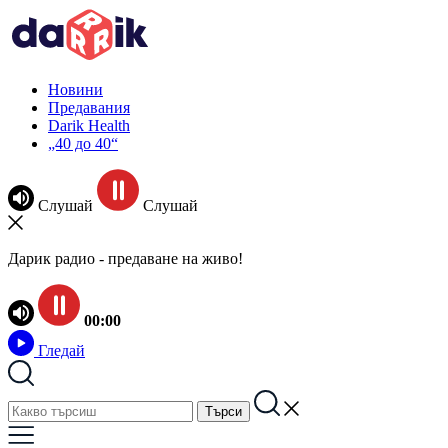
Новини
Предавания
Darik Health
„40 до 40“
Слушай
Слушай
Дарик радио - предаване на живо!
00:00
Гледай