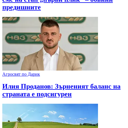
предишните
Агросвят по Дарик
Илия Проданов: Зърненият баланс на
страната е подсигурен