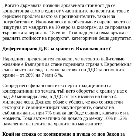
„Когато държавата позволи добавената стойност да се
концентрира само в един от участниците по веригата, това е
сериозен проблем както за производителите, така и за
потребителите. Икономически необяснимо е сирене, което се
изкупува от мандрата на 10 евро за килограм, да се продава в
търговската верига на 18 евро. Тази надценка няма връзка с
реалната стойност на продукта“, категоричен беше депутатът.
Диференцирано ДДС за храните: Възможно ли е?
Народният представител сподели, че неговото най-голямо
желание е България да стане поредната страна в Европейския
съюз, която въвежда намалена ставка на ДДС за основните
храни – от 20% на 7 или 6 %.
Според него финансовите експерти традиционно са
консервативни по темата, тъй като оборотът с храни у нас е
над 20 милиарда лева, а ДДС от тях възлиза на близо 4
милиарда лева. Джиков обаче е убеден, че ако се изсветли
секторът и се минимизират злоупотребите, обемът на
събрания данък при 7% ставка ще бъде същият, какъвто е и в
момента. Това автоматично би довело до между 10% и 12%
намаление на цените на храните по магазините.
Край на страха от коопериране и нужда от нов Закон за