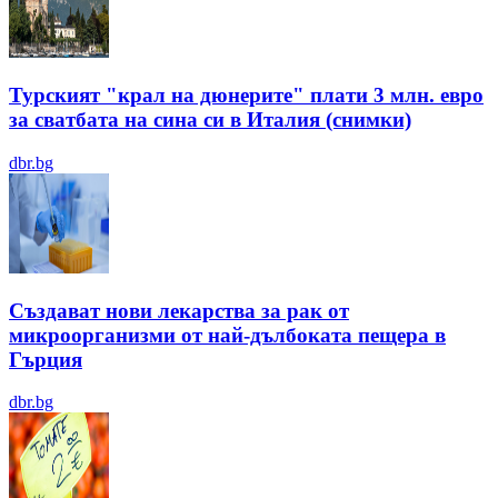
Турският "крал на дюнерите" плати 3 млн. евро
за сватбата на сина си в Италия (снимки)
dbr.bg
Създават нови лекарства за рак от
микроорганизми от най-дълбоката пещера в
Гърция
dbr.bg