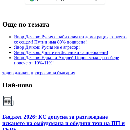
Още по темата
Явор Дачков: Русия е най-голямата демокрация, за която
се сещам! Путин има 80% подкрепа!
Явор Дачков: Русия не е агресор!
Явор Дачков: Дните на Зеленски са преброени!
Явор Дачков: Едва ли Андрей Гюров може да събере
повече от 10%-11%!
тодор джиков
прогресивна българия
Най-ново
Бюджет 2026: КС допусна за разглеждане
искането на омбудсмана и обедини тези на ПП и
ГЕРБ