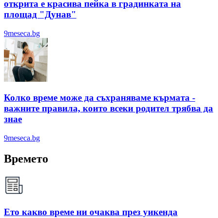
открита е красива пейка в градинката на
площад "Дунав"
9meseca.bg
Колко време може да съхраняваме кърмата -
важните правила, които всеки родител трябва да
знае
9meseca.bg
Времето
Ето какво време ни очаква през уикенда