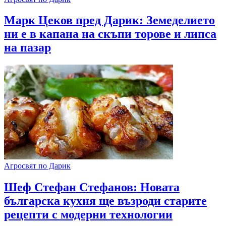
Марк Цеков пред Дарик: Земеделието
ни е в капана на скъпи торове и липса
на пазар
Агросвят по Дарик
Шеф Стефан Стефанов: Новата
българска кухня ще възроди старите
рецепти с модерни технологии