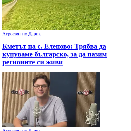
Агросвят по Дарик
Кметът на с. Еленово: Трябва да
купуваме българско, за да пазим
регионите си живи
Агросвят по Дарик