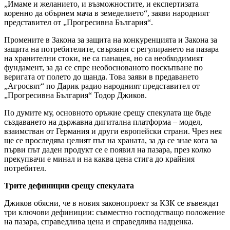
„Имаме и желанието, и възможностите, и експертизата
коренно да обърнем мача в земеделието“, заяви народният
представител от „Прогресивна България“.
Промените в Закона за защита на конкуренцията и Закона за
защита на потребителите, свързани с регулирането на пазара
на хранителни стоки, не са панацея, но са необходимият
фундамент, за да се спре необоснованото поскъпване по
веригата от полето до щанда. Това заяви в предаването
„Агросвят“ по Дарик радио народният представител от
„Прогресивна България“ Тодор Джиков.
По думите му, основното оръжие срещу спекулата ще бъде
създаването на държавна дигитална платформа – модел,
взаимстван от Германия и други европейски страни. Чрез нея
ще се проследява целият път на храната, за да се знае кога за
първи път даден продукт се е появил на пазара, през колко
прекупвачи е минал и на каква цена стига до крайния
потребител.
Трите дефиниции срещу спекулата
Джиков обясни, че в новия законопроект за КЗК се въвеждат
три ключови дефиниции: съвместно господстващо положение
на пазара, справедлива цена и справедлива надценка.