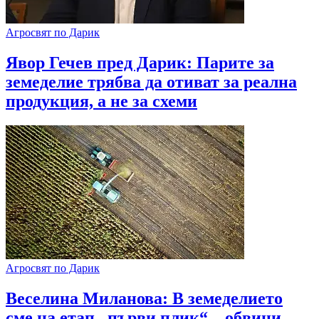
Агросвят по Дарик
Явор Гечев пред Дарик: Парите за
земеделие трябва да отиват за реална
продукция, а не за схеми
Агросвят по Дарик
​Веселина Миланова: В земеделието
сме на етап „първи плик“ – обвини