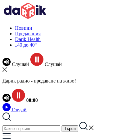
Новини
Предавания
Darik Health
„40 до 40“
Слушай
Слушай
Дарик радио - предаване на живо!
00:00
Гледай