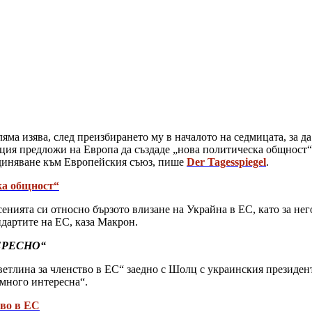
ма изява, след преизбирането му в началото на седмицата, за д
ия предложи на Европа да създаде „нова политическа общност“,
единяване към Европейския съюз, пише
Der Tagesspiegel
.
ка общност“
енията си относно бързото влизане на Украйна в ЕС, като за не
ндартите на ЕС, каза Макрон.
ТЕРЕСНО“
ветлина за членство в ЕС“ заедно с Шолц с украинския президе
много интересна“.
тво в ЕС