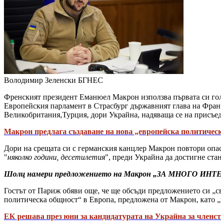
Володимир Зеленски
БГНЕС
Френският президент Еманюел Макрон използва първата си голя
Европейския парламент в Страсбург държавният глава на Франц
Великобритания,Турция, дори Украйна, надяваща се на присъ
Макрон предлага създаване на нова „европейска политичес
Дори на срещата си с германския канцлер Макрон повтори опас
"
няколко години, десетилетия
", преди Украйна да достигне ста
Шолц намери предложението на Макрон „ЗА МНОГО ИН
Гостът от Париж обяви още, че ще обсъди предложението си „с
политическа общност“ в Европа, предложена от Макрон, като „
ЕК решава през юни за кандидатурата на Украйна за членс