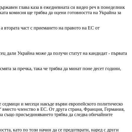
държавен глава каза в ежедневната си видео реч в понеделник
ката комисия ще трябва да оцени готовността на Украйна за
а втората част с приемането на правото на ЕС от
ец дали Украйна може да получи статут на кандидат - първата
мята за пречка, така че трябва да минат поне десет години,
те седмици и месеци накъде върви европейското политическо
“ вместо членство в ЕС. От друга страна, Франция, Германия,
йна също присъединяването трябва да следва обичайните
тта, като по този начин да се предотврати, наред с други