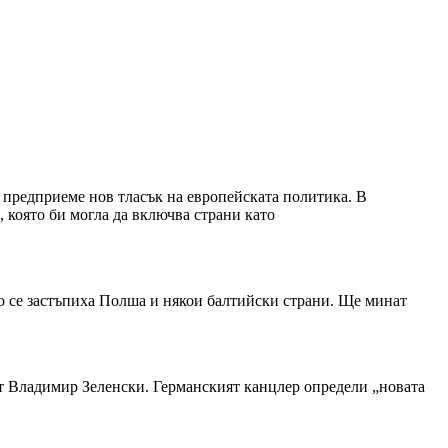
а предприеме нов тласък на европейската политика. В
 която би могла да включва страни като
го се застъпиха Полша и някои балтийски страни. Ще минат
нт Владимир Зеленски. Германският канцлер определи „новата