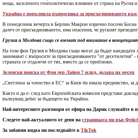
неща, засиленото геополитическо влияние от страна на Русия 
Украйна е попълнила въпросника за присъединяването към
В понеделник вечерта в Берлин Макрон изрично посочи Босна и
далеч от присъединяването, има опасения, че руският президе
Грузия и Молдова също се вземат под внимание в концепция
На този фон Грузия и Молдова също могат да бъдат кандидати 
занимават с въпросите за присъединяването "от десетилетия" -
страната се отдалечи от тях, вместо да се приближи.
Зеленски поиска от Фон дер Лайен 7 млрд. долара на месец
„Светлина за членство в ЕС“ за Киев би имала предимство, за
Както и да е: след като Европейската комисия представи докла
вълнуващ дебат за бъдещето на Украйна.
Най-интересните разговори от ефира на Дарик слушайте в п
Следете най-актуалното от деня на
страницата ни във Фейс
За забавни видеа ни последвайте в
TikTok