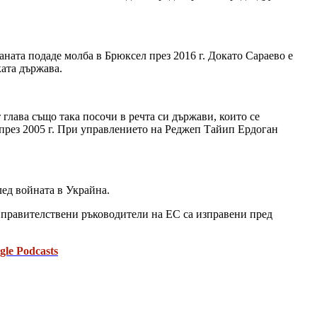
ната подаде молба в Брюксел през 2016 г. Докато Сараево е
ата държава.
глава също така посочи в речта си държави, които се
 през 2005 г. При управлението на Реджеп Тайип Ердоган
лед войната в Украйна.
и правителствени ръководители на ЕС са изправени пред
gle Podcasts