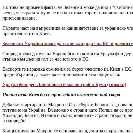
Но това не променя факта, че Зеленски може да види "светлина 
вечер, че страната му вече е изпратила втората половина на о
присъединяване.
Първата част на въпросника за кандидатстване за украинско чл
правителството в Киев.
Зеленски: Украйна може да стане кандидат на ЕС в рамките
Според председателя на Европейската комисия Урсула фон дер Л
стъпка към дългия път за членството в ЕС.
Експертите изразиха съмнения за бързо членство на Киев в ЕС. 
преди Украйна да може да се присъедини към общността.
Урсула фон дер Лайен посети масов гроб в Буча (снимки)
Полша иска Киев да се присъедини възможно най-скоро
Дебатът, стартиран от Макрон в Страсбург и Берлин за „нова 
пътуване на Украйна. Възможно е страни като Полша да се прот
Холандия, Белгия, Италия и скандинавските страни твърдят, че
разпоредби.
Концепцията на Макрон се основава на идеята за свързване на 