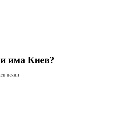
ли има Киев?
чен начин