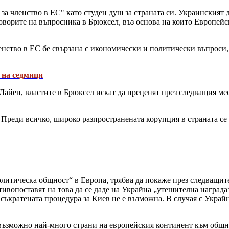
за членство в ЕС" като студен душ за страната си. Украинският 
тговорите на въпросника в Брюксел, въз основа на които Европейс
енство в ЕС бе свързана с икономически и политически въпроси, 
 на седмици
айен, властите в Брюксел искат да преценят през следващия мес
Преди всичко, широко разпространената корупция в страната се с
политическа общност“ в Европа, трябва да покаже през следващи
ивопоставят на това да се даде на Украйна „утешителна награда
 съкратената процедура за Киев не е възможна. В случая с Укра
възможно най-много страни на европейския континент към общнос