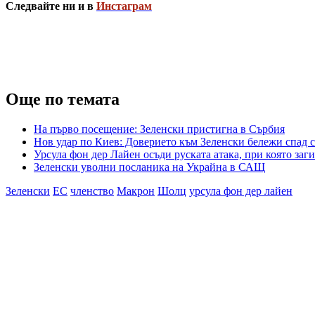
Следвайте ни и в
Инстаграм
Още по темата
На първо посещение: Зеленски пристигна в Сърбия
Нов удар по Киев: Доверието към Зеленски бележи спад с
Урсула фон дер Лайен осъди руската атака, при която заг
Зеленски уволни посланика на Украйна в САЩ
Зеленски
ЕС
членство
Макрон
Шолц
урсула фон дер лайен