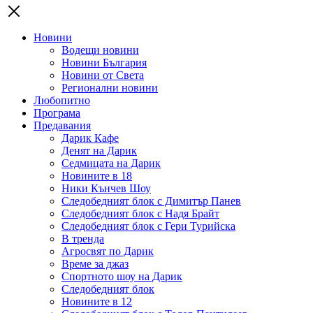
Новини
Водещи новини
Новини България
Новини от Света
Регионални новини
Любопитно
Програма
Предавания
Дарик Кафе
Денят на Дарик
Седмицата на Дарик
Новините в 18
Ники Кънчев Шоу
Следобедният блок с Димитър Панев
Следобедният блок с Надя Брайт
Следобедният блок с Гери Турийска
В тренда
Агросвят по Дарик
Време за джаз
Спортното шоу на Дарик
Следобедният блок
Новините в 12