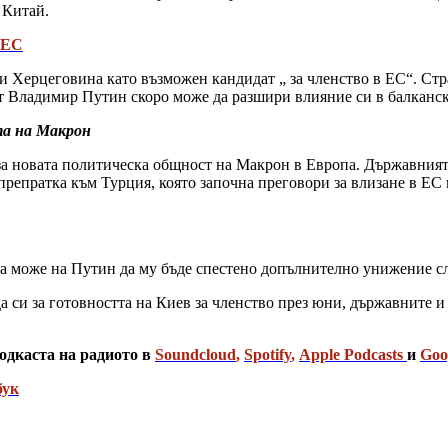
и Китай.
 ЕС
 Херцеговина като възможен кандидат „ за членство в ЕС“. Стра
нт Владимир Путин скоро може да разшири влияние си в балканск
та на Макрон
за новата политическа общност на Макрон в Европа. Държавният 
 препратка към Турция, която започна преговори за влизане в ЕС
 да може на Путин да му бъде спестено допълнително унижение с
да си за готовността на Киев за членство през юни, държавните 
одкаста на радиото в
Soundcloud
,
Spotify
,
Apple Podcasts
и
Goo
бук