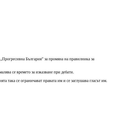
 „Прогресивна България” за промяна на правилника за
алява се времето за изказване при дебати.
та така се ограничават правата им и се заглушава гласът им.