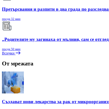
Претърсвания и разпити в два града по разследв
преди 32 мин
„Родителите му загинаха от мълния, сам се отгле
преди 50 мин
Всички
От мрежата
Създават нови лекарства за рак от микрооргани