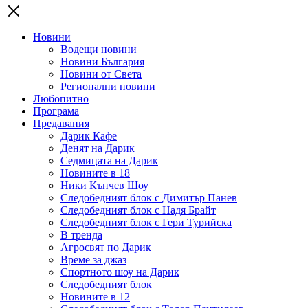
Новини
Водещи новини
Новини България
Новини от Света
Регионални новини
Любопитно
Програма
Предавания
Дарик Кафе
Денят на Дарик
Седмицата на Дарик
Новините в 18
Ники Кънчев Шоу
Следобедният блок с Димитър Панев
Следобедният блок с Надя Брайт
Следобедният блок с Гери Турийска
В тренда
Агросвят по Дарик
Време за джаз
Спортното шоу на Дарик
Следобедният блок
Новините в 12