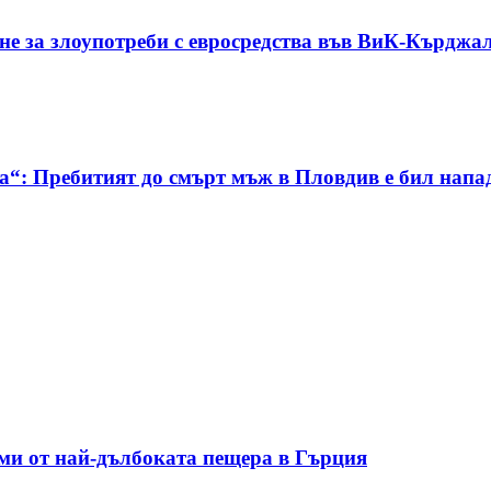
ане за злоупотреби с евросредства във ВиК-Кърджа
да“: Пребитият до смърт мъж в Пловдив е бил нап
зми от най-дълбоката пещера в Гърция