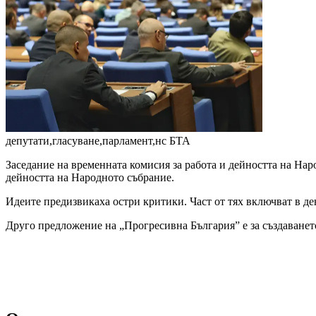
депутати,гласуване,парламент,нс
БТА
Заседание на временната комисия за работа и дейността на На
дейността на Народното събрание.
Идеите предизвикаха остри критики. Част от тях включват в де
Друго предложение на „Прогресивна България” е за създаването