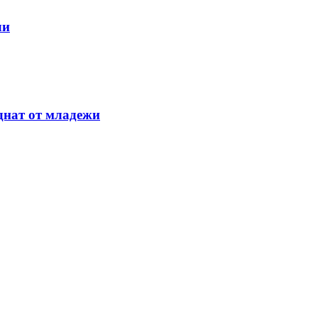
ли
аднат от младежи