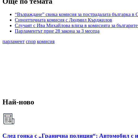
Още по темата
“Възраждане” свика комисия за пострадалата българка в
Синоптичната комисия с Людмил Кърджилов
Случаят с Ива Михайлова влиза в комисията за българит
Парламентът прие 28 закона за 3 месеца
парламент
спор
комисия
Най-ново
След гонка с „Гранична полиция“: Автомобил с и