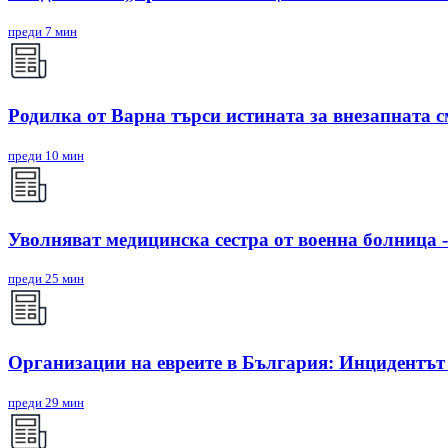
преди 7 мин
Родилка от Варна търси истината за внезапната см
преди 10 мин
Уволняват медицинска сестра от военна болница -
преди 25 мин
Организации на евреите в България: Инцидентът в
преди 29 мин