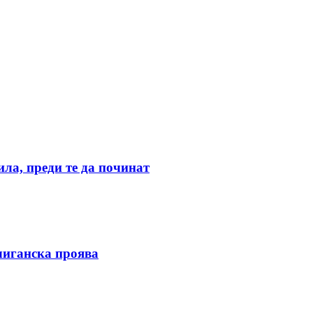
ила, преди те да починат
улиганска проява