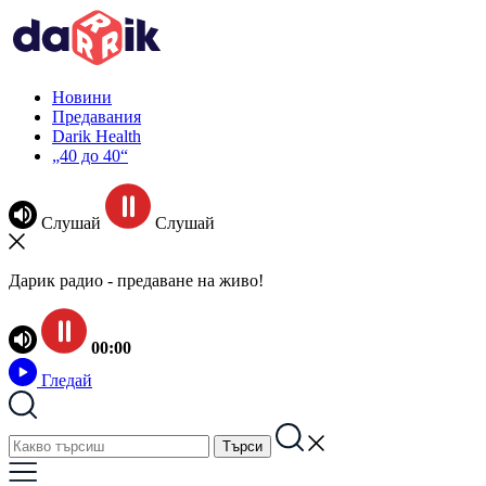
Новини
Предавания
Darik Health
„40 до 40“
Слушай
Слушай
Дарик радио - предаване на живо!
00:00
Гледай