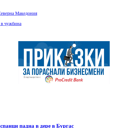
 Северна Македония
е в чужбина
спанци падна в дере в Бургас