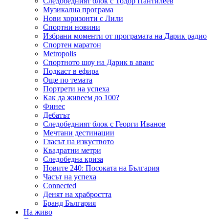
Следобедният блок с Тодор Пантилеев
Музикална програма
Нови хоризонти с Лили
Спортни новини
Избрани моменти от програмата на Дарик радио
Спортен маратон
Metropolis
Спортното шоу на Дарик в аванс
Подкаст в ефира
Още по темата
Портрети на успеха
Как да живеем до 100?
Финес
Дебатът
Следобедният блок с Георги Иванов
Мечтани дестинации
Гласът на изкуството
Квадратни метри
Следобедна криза
Новите 240: Посоката на България
Часът на успеха
Connected
Денят на храбростта
Бранд България
На живо