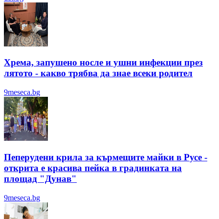
Хрема, запушено носле и ушни инфекции през
лятотo - какво трябва да знае всеки родител
9meseca.bg
Пеперудени крила за кърмещите майки в Русе -
открита е красива пейка в градинката на
площад "Дунав"
9meseca.bg