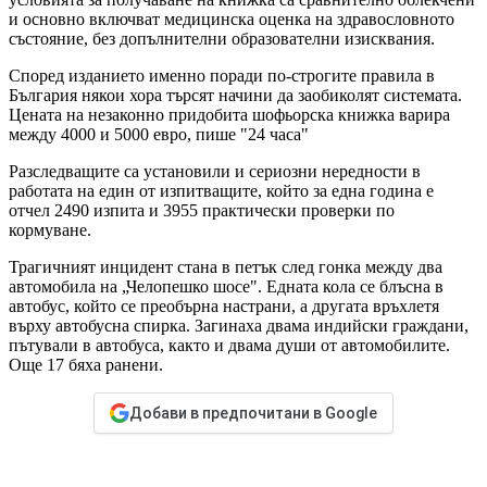
и основно включват медицинска оценка на здравословното
състояние, без допълнителни образователни изисквания.
Според изданието именно поради по-строгите правила в
България някои хора търсят начини да заобиколят системата.
Цената на незаконно придобита шофьорска книжка варира
между 4000 и 5000 евро, пише "24 часа"
Разследващите са установили и сериозни нередности в
работата на един от изпитващите, който за една година е
отчел 2490 изпита и 3955 практически проверки по
кормуване.
Трагичният инцидент стана в петък след гонка между два
автомобила на „Челопешко шосе". Едната кола се блъсна в
автобус, който се преобърна настрани, а другата връхлетя
върху автобусна спирка. Загинаха двама индийски граждани,
пътували в автобуса, както и двама души от автомобилите.
Още 17 бяха ранени.
Добави в предпочитани в Google