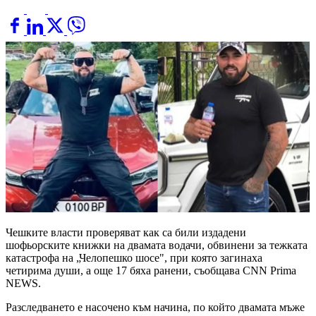
Чешките власти проверяват как са били издадени
шофьорските книжки на двамата водачи, обвинени за тежката
катастрофа на „Челопешко шосе", при която загинаха
четирима души, а още 17 бяха ранени, съобщава CNN Prima
NEWS.
Разследването е насочено към начина, по който двамата мъже