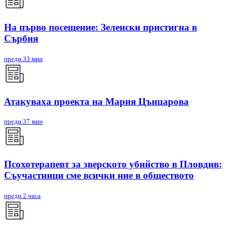
На първо посещение: Зеленски пристигна в
Сърбия
преди 33 мин
Атакуваха проекта на Мария Цънцарова
преди 37 мин
Псохотерапевт за зверското убийство в Пловдив:
Съучастници сме всички ние в обществото
преди 2 часа