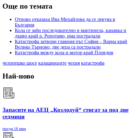
Още по темата
Отново отказаха Ива Михайлова да се лекува в
България
Кола се заби последователно в мантинела, канавка и
дърво край р. Ропотамо, има пострадали
Катастрофа затвори главния път София – Варна край
Велико Търново, две деца са пострадали
Катастрофа между кола и мотор край Пловдив
челопешко шосе
калашниците
чехия
катастрофа
Най-ново
Запасите на АЕЦ „Козлодуй“ стигат за под две
седмици
преди 16 мин