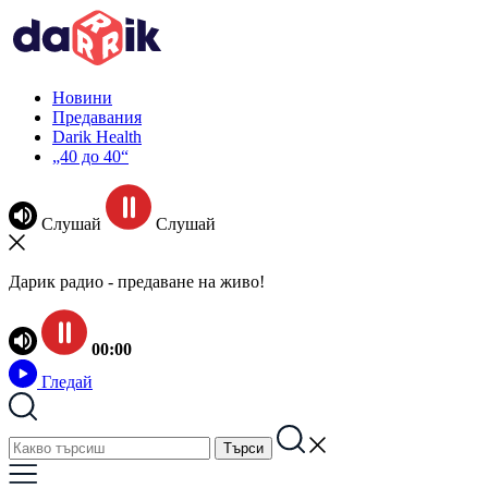
Новини
Предавания
Darik Health
„40 до 40“
Слушай
Слушай
Дарик радио - предаване на живо!
00:00
Гледай