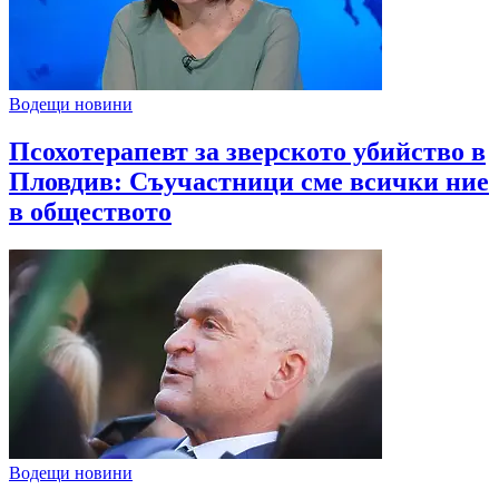
Водещи новини
Псохотерапевт за зверското убийство в
Пловдив: Съучастници сме всички ние
в обществото
Водещи новини