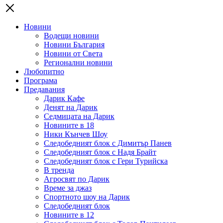
Новини
Водещи новини
Новини България
Новини от Света
Регионални новини
Любопитно
Програма
Предавания
Дарик Кафе
Денят на Дарик
Седмицата на Дарик
Новините в 18
Ники Кънчев Шоу
Следобедният блок с Димитър Панев
Следобедният блок с Надя Брайт
Следобедният блок с Гери Турийска
В тренда
Агросвят по Дарик
Време за джаз
Спортното шоу на Дарик
Следобедният блок
Новините в 12