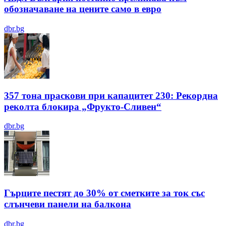
обозначаване на цените само в евро
dbr.bg
357 тона праскови при капацитет 230: Рекордна
реколта блокира „Фрукто-Сливен“
dbr.bg
Гърците пестят до 30% от сметките за ток със
слънчеви панели на балкона
dbr.bg