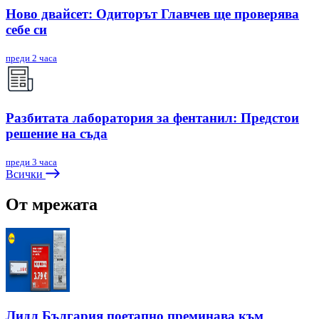
Ново двайсет: Одиторът Главчев ще проверява
себе си
преди 2 часа
Разбитата лаборатория за фентанил: Предстои
решение на съда
преди 3 часа
Всички
От мрежата
Лидл България поетапно преминава към