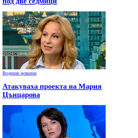
под две седмици
Водещи новини
Атакуваха проекта на Мария
Цънцарова