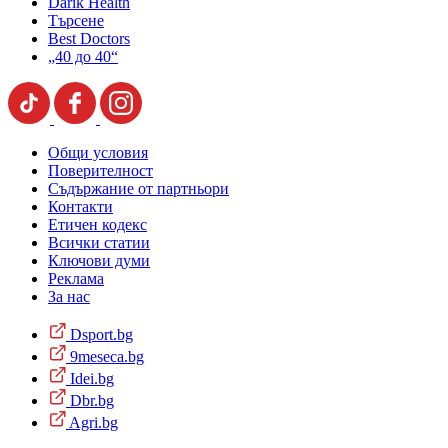
Darik Health
Търсене
Best Doctors
„40 до 40“
Общи условия
Поверителност
Съдържание от партньори
Контакти
Етичен кодекс
Всички статии
Ключови думи
Реклама
За нас
Dsport.bg
9meseca.bg
Idei.bg
Dbr.bg
Agri.bg