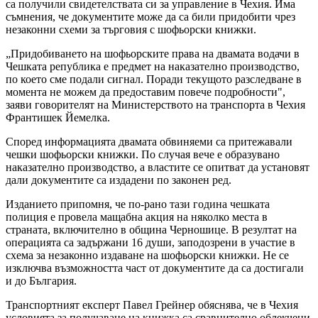
са получили свидетелствата си за управление в Чехия. Има
съмнения, че документите може да са били придобити чрез
незаконни схеми за търговия с шофьорски книжки.
„Придобиването на шофьорските права на двамата водачи в
Чешката република е предмет на наказателно производство,
по което сме подали сигнал. Поради текущото разследване в
момента не можем да предоставим повече подробности",
заяви говорителят на Министерството на транспорта в Чехия
Франтишек Йемелка.
Според информацията двамата обвиняеми са притежавали
чешки шофьорски книжки. По случая вече е образувано
наказателно производство, а властите се опитват да установят
дали документите са издадени по законен ред.
Изданието припомня, че по-рано тази година чешката
полиция е провела мащабна акция на няколко места в
страната, включително в община Черношице. В резултат на
операцията са задържани 16 души, заподозрени в участие в
схема за незаконно издаване на шофьорски книжки. Не се
изключва възможността част от документите да са достигали
и до България.
Транспортният експерт Павел Грейнер обяснява, че в Чехия
условията за получаване на книжка са сравнително облекчени