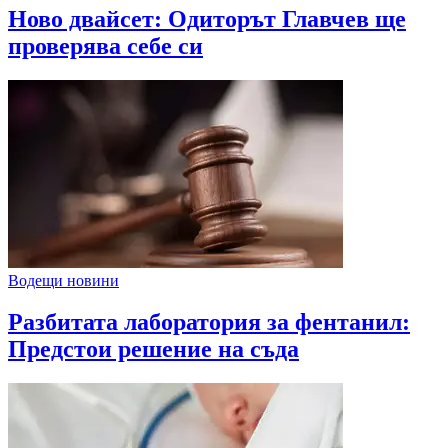
Ново двайсет: Одиторът Главчев ще
проверява себе си
Водещи новини
Разбитата лаборатория за фентанил:
Предстои решение на съда