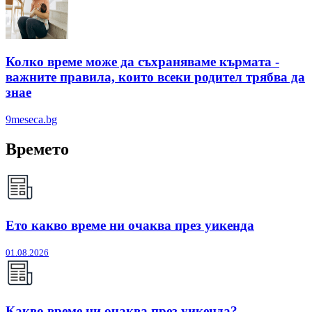
Колко време може да съхраняваме кърмата -
важните правила, които всеки родител трябва да
знае
9meseca.bg
Времето
Ето какво време ни очаква през уикенда
01.08.2026
Какво време ни очаква през уикенда?