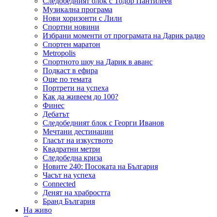
Следобедният блок с Тодор Пантилеев
Музикална програма
Нови хоризонти с Лили
Спортни новини
Избрани моменти от програмата на Дарик радио
Спортен маратон
Metropolis
Спортното шоу на Дарик в аванс
Подкаст в ефира
Още по темата
Портрети на успеха
Как да живеем до 100?
Финес
Дебатът
Следобедният блок с Георги Иванов
Мечтани дестинации
Гласът на изкуството
Квадратни метри
Следобедна криза
Новите 240: Посоката на България
Часът на успеха
Connected
Денят на храбростта
Бранд България
На живо