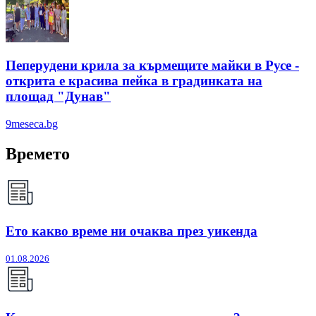
Пеперудени крила за кърмещите майки в Русе -
открита е красива пейка в градинката на
площад "Дунав"
9meseca.bg
Времето
Ето какво време ни очаква през уикенда
01.08.2026