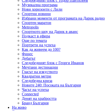
Следобедният блок с Тодор Пантилеев
Музикална програма
Нови хоризонти с Лили
Спортни новини
Избрани моменти от програмата на Дарик радио
Спортен маратон
Metropolis
Спортното шоу на Дарик в аванс
Подкаст в ефира
Още по темата
Портрети на успеха
Как да живеем до 100?
Финес
Дебатът
Следобедният блок с Георги Иванов
Мечтани дестинации
Гласът на изкуството
Квадратни метри
Следобедна криза
Новите 240: Посоката на България
Часът на успеха
Connected
Денят на храбростта
Бранд България
На живо