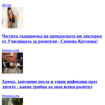
dbr.bg
Честита дъщеричка на прекрасната ни лекторка
от Училищата за родители - Симона Крумова!
9meseca.bg
Хрема, запушено носле и ушни инфекции през
лятотo - какво трябва да знае всеки родител
9meseca.bg