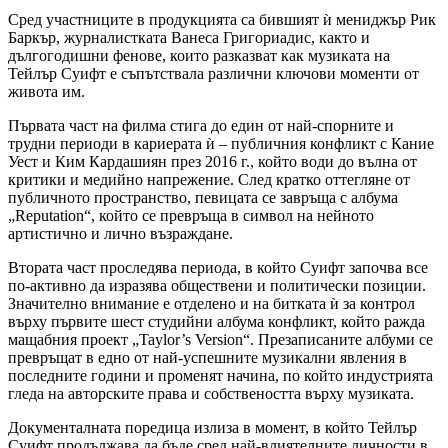
Сред участниците в продукцията са бившият ѝ мениджър Рик
Баркър, журналистката Ванеса Григориадис, както и
дългогодишни фенове, които разказват как музиката на
Тейлър Суифт е съпътствала различни ключови моменти от
живота им.
Първата част на филма стига до един от най-спорните и
трудни периоди в кариерата ѝ – публичния конфликт с Кание
Уест и Ким Кардашиян през 2016 г., който води до вълна от
критики и медийно напрежение. След кратко оттегляне от
публичното пространство, певицата се завръща с албума
„Reputation“, който се превръща в символ на нейното
артистично и лично възраждане.
Втората част проследява периода, в който Суифт започва все
по-активно да изразява обществени и политически позиции.
Значително внимание е отделено и на битката ѝ за контрол
върху първите шест студийни албума конфликт, който ражда
мащабния проект „Taylor’s Version“. Презаписаните албуми се
превръщат в едно от най-успешните музикални явления в
последните години и променят начина, по който индустрията
гледа на авторските права и собствеността върху музиката.
Документалната поредица излиза в момент, в който Тейлър
Суифт продължава да бъде сред най-влиятелните личности в