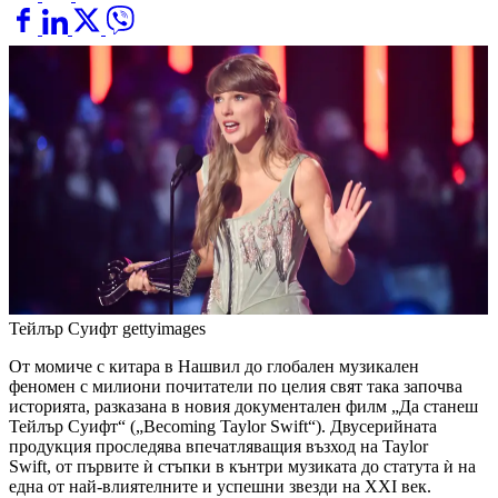
Тейлър Суифт
gettyimages
От момиче с китара в Нашвил до глобален музикален
феномен с милиони почитатели по целия свят така започва
историята, разказана в новия документален филм „Да станеш
Тейлър Суифт“ („Becoming Taylor Swift“). Двусерийната
продукция проследява впечатляващия възход на Taylor
Swift, от първите ѝ стъпки в кънтри музиката до статута ѝ на
една от най-влиятелните и успешни звезди на XXI век.