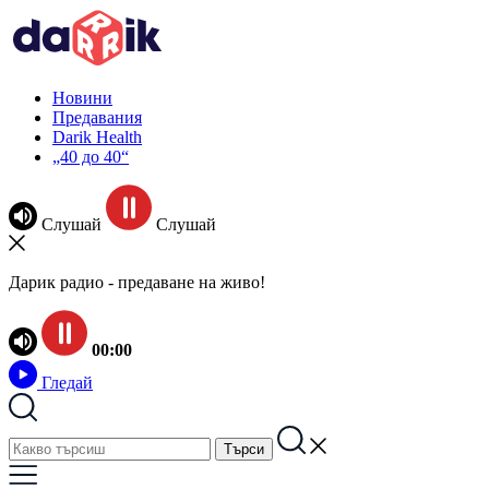
Новини
Предавания
Darik Health
„40 до 40“
Слушай
Слушай
Дарик радио - предаване на живо!
00:00
Гледай