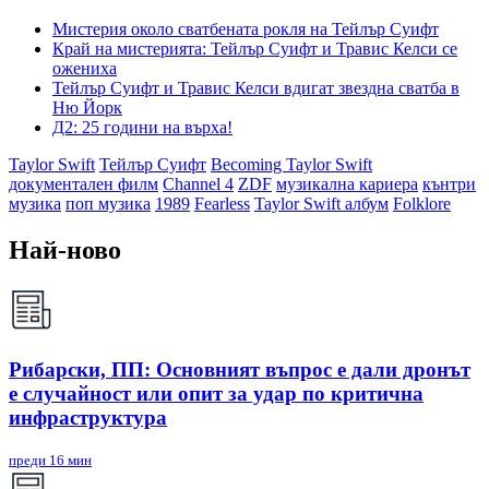
Мистерия около сватбената рокля на Тейлър Суифт
Край на мистерията: Тейлър Суифт и Травис Келси се
ожениха
Тейлър Суифт и Травис Келси вдигат звездна сватба в
Ню Йорк
Д2: 25 години на върха!
Taylor Swift
Тейлър Суифт
Becoming Taylor Swift
документален филм
Channel 4
ZDF
музикална кариера
кънтри
музика
поп музика
1989
Fearless
Taylor Swift албум
Folklore
Най-ново
Рибарски, ПП: Основният въпрос е дали дронът
е случайност или опит за удар по критична
инфраструктура
преди 16 мин