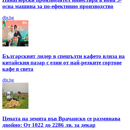
осна машина за по-ефективно производство
dbr.bg
Българският лидер в спешълти кафето влиза на
китайския пазар с едни от най-редките сортове
кафе в света
dbr.bg
Цената на земята във Врачанско се разминава
двойно: От 1022 до 2286 лв. за декар