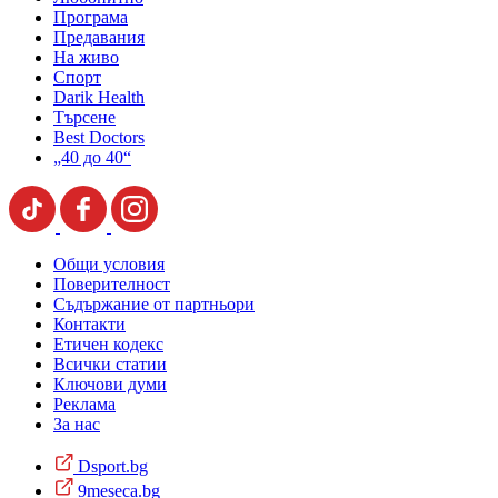
Програма
Предавания
На живо
Спорт
Darik Health
Търсене
Best Doctors
„40 до 40“
Общи условия
Поверителност
Съдържание от партньори
Контакти
Етичен кодекс
Всички статии
Ключови думи
Реклама
За нас
Dsport.bg
9meseca.bg