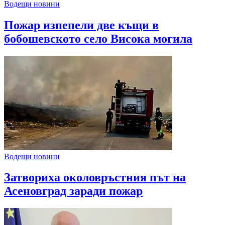
Водещи новини
Пожар изпепели две къщи в
бобошевското село Висока могила
Водещи новини
Затвориха околовръстния път на
Асеновград заради пожар