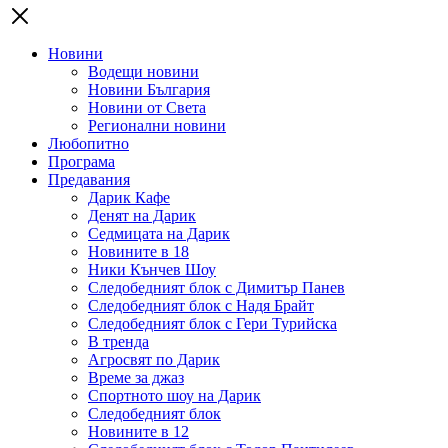
Новини
Водещи новини
Новини България
Новини от Света
Регионални новини
Любопитно
Програма
Предавания
Дарик Кафе
Денят на Дарик
Седмицата на Дарик
Новините в 18
Ники Кънчев Шоу
Следобедният блок с Димитър Панев
Следобедният блок с Надя Брайт
Следобедният блок с Гери Турийска
В тренда
Агросвят по Дарик
Време за джаз
Спортното шоу на Дарик
Следобедният блок
Новините в 12