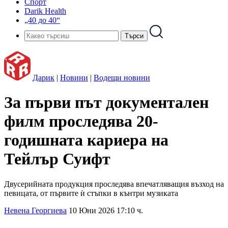
Спорт
Darik Health
„40 до 40“
Дарик
|
Новини
|
Водещи новини
За първи път документален
филм проследява 20-
годишната кариера на
Тейлър Суифт
Двусерийната продукция проследява впечатляващия възход на
певицата, от първите ѝ стъпки в кънтри музиката
Невена Георгиева
10 Юни 2026 17:10 ч.