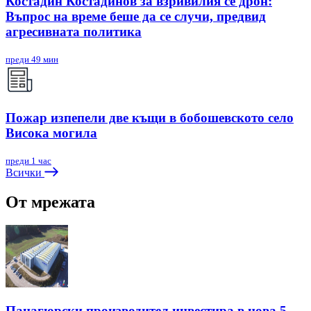
Костадин Костадинов за взривилия се дрон:
Въпрос на време беше да се случи, предвид
агресивната политика
преди 49 мин
Пожар изпепели две къщи в бобошевското село
Висока могила
преди 1 час
Всички
От мрежата
Панагюрски производител инвестира в нова 5-