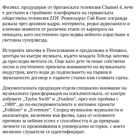
Филмът, продуциран от британската телевизия Channel 4, вече
е достъпен в стрийминг платформата на германската
обществена телевизия ZDF. Режисьорът Гай Кинг изгражда
разказа чрез архивни кадри, интервюта, редки аудиозаписи и
ключови моменти от различни етапи от кариерата на
певицата, като постепенно проследява нейното израстване в
световна суперзвезда.
Историята започва в Пенсилвания и продължава в Нешвил,
центъра на кънтри музиката, където младата Тейлър започва
да преследва мечтата си. Още като дете тя пише собствени
песни и постепенно привлича вниманието на музикалната
индустрия, което води до подписването на първия ѝ
звукозаписен договор и първите стъпки към голямата сцена.
Документалната продукция отделя специално внимание на
музикалната трансформация на изпълнителката, от кънтри
албумите „Taylor Swift“ и „Fearless“, през поп пробива с
„1989“, до по-експерименталните и интимни проекти
„Folklore“ и „Evermore“. Според музикални журналисти и
анализатори, включени във филма, една от основните
причини за нейния успех е способността ѝ да превръща
личните си преживявания в универсални истории, с които
милиони слушатели се идентифицират.