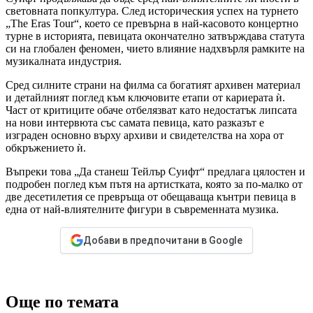
световната попкултура. След историческия успех на турнето
„The Eras Tour“, което се превърна в най-касовото концертно
турне в историята, певицата окончателно затвърждава статута
си на глобален феномен, чието влияние надхвърля рамките на
музикалната индустрия.
Сред силните страни на филма са богатият архивен материал
и детайлният поглед към ключовите етапи от кариерата ѝ.
Част от критиците обаче отбелязват като недостатък липсата
на нови интервюта със самата певица, като разказът е
изграден основно върху архиви и свидетелства на хора от
обкръжението ѝ.
Въпреки това „Да станеш Тейлър Суифт“ предлага цялостен и
подробен поглед към пътя на артистката, която за по-малко от
две десетилетия се превръща от обещаваща кънтри певица в
една от най-влиятелните фигури в съвременната музика.
Добави в предпочитани в Google
Още по темата