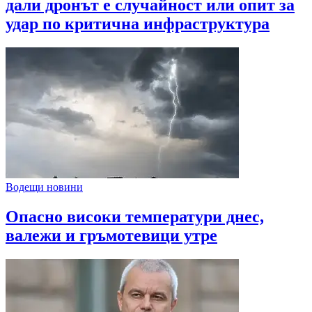
дали дронът е случайност или опит за
удар по критична инфраструктура
Водещи новини
Опасно високи температури днес,
валежи и гръмотевици утре