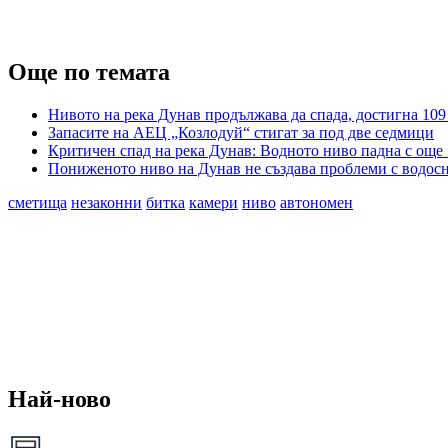
Още по темата
Нивото на река Дунав продължава да спада, достигна 109
Запасите на АЕЦ „Козлодуй“ стигат за под две седмици
Критичен спад на река Дунав: Водното ниво падна с още 
Пониженото ниво на Дунав не създава проблеми с водосна
сметища
незаконни
битка
камери
ниво
автономен
Най-ново