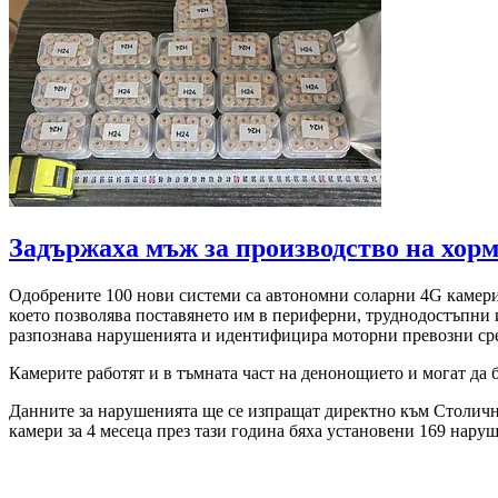
Задържаха мъж за производство на хор
Одобрените 100 нови системи са автономни соларни 4G камери,
което позволява поставянето им в периферни, труднодостъпни 
разпознава нарушенията и идентифицира моторни превозни сре
Камерите работят и в тъмната част на денонощието и могат да 
Данните за нарушенията ще се изпращат директно към Столични
камери за 4 месеца през тази година бяха установени 169 наруш