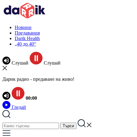
Новини
Предавания
Darik Health
„40 до 40“
Слушай
Слушай
Дарик радио - предаване на живо!
00:00
Гледай