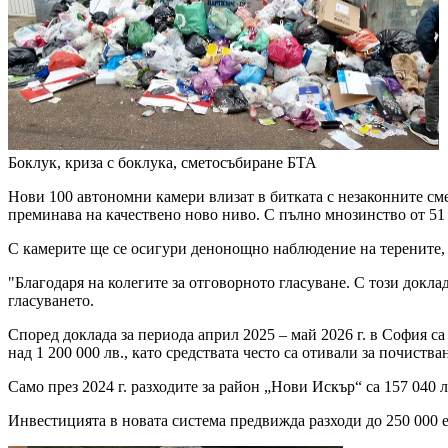
Боклук, криза с боклука, сметосъбиране
БТА
Нови 100 автономни камери влизат в битката с незаконните см
преминава на качествено ново ниво. С пълно мнозинство от 51
С камерите ще се осигури денонощно наблюдение на терените,
"Благодаря на колегите за отговорното гласуване. С този докла
гласуването.
Според доклада за периода април 2025 – май 2026 г. в София с
над 1 200 000 лв., като средствата често са отивали за почиств
Само през 2024 г. разходите за район „Нови Искър“ са 157 040 лв
Инвестицията в новата система предвижда разходи до 250 000 