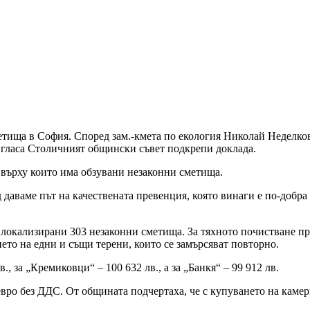
етища в София. Според зам.-кмета по екология Николай Неделко
 гласа Столичният общински съвет подкрепи доклада.
 върху които има обзувани незаконни сметища.
д даваме път на качествената превенция, която винаги е по-добра
а локализирани 303 незаконни сметища. За тяхното почистване п
ането на едни и същи терени, които се замърсяват повторно.
., за „Кремиковци“ – 100 632 лв., а за „Банкя“ – 99 912 лв.
евро без ДДС. От общината подчертаха, че с купуването на каме