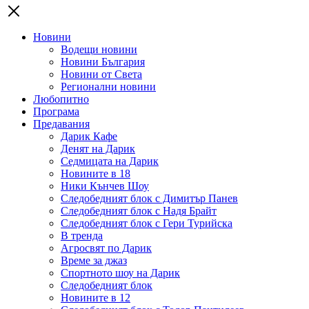
Новини
Водещи новини
Новини България
Новини от Света
Регионални новини
Любопитно
Програма
Предавания
Дарик Кафе
Денят на Дарик
Седмицата на Дарик
Новините в 18
Ники Кънчев Шоу
Следобедният блок с Димитър Панев
Следобедният блок с Надя Брайт
Следобедният блок с Гери Турийска
В тренда
Агросвят по Дарик
Време за джаз
Спортното шоу на Дарик
Следобедният блок
Новините в 12