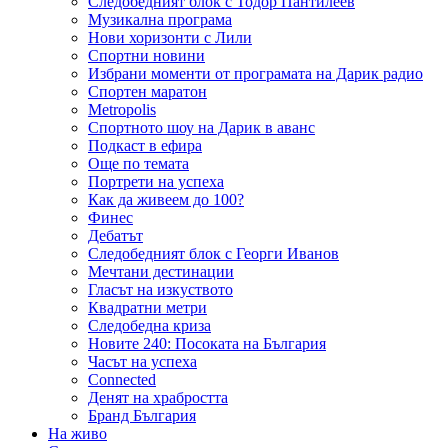
Следобедният блок с Тодор Пантилеев
Музикална програма
Нови хоризонти с Лили
Спортни новини
Избрани моменти от програмата на Дарик радио
Спортен маратон
Metropolis
Спортното шоу на Дарик в аванс
Подкаст в ефира
Още по темата
Портрети на успеха
Как да живеем до 100?
Финес
Дебатът
Следобедният блок с Георги Иванов
Мечтани дестинации
Гласът на изкуството
Квадратни метри
Следобедна криза
Новите 240: Посоката на България
Часът на успеха
Connected
Денят на храбростта
Бранд България
На живо