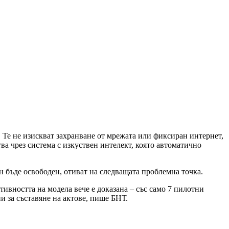
 Те не изискват захранване от мрежата или фиксиран интернет,
а чрез система с изкуствен интелект, която автоматично
н бъде освободен, отиват на следващата проблемна точка.
ивността на модела вече е доказана – със само 7 пилотни
и за съставяне на актове, пише БНТ.