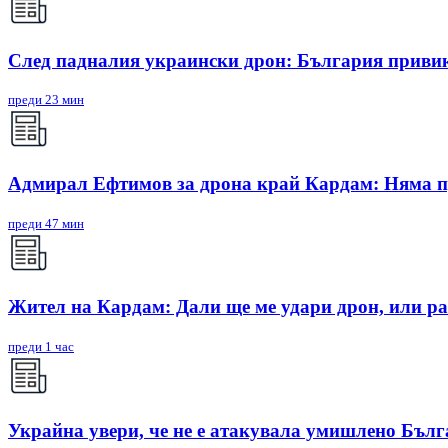
След падналия украински дрон: България приви
преди 23 мин
Адмирал Ефтимов за дрона край Кардам: Няма п
преди 47 мин
Жител на Кардам: Дали ще ме удари дрон, или ра
преди 1 час
Украйна увери, че не е атакувала умишлено Бъл