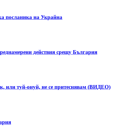
ка посланика на Украйна
реднамерени действия срещу България
к, или туй-онуй, не се притеснявам (ВИДЕО)
гария