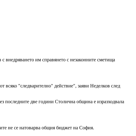
в с внедряването им справянето с незаконните сметища
 от всяко "следварително" действие", заяви Неделков след
рез последните две години Столична община е изразходвала
рите не се натоварва общия бюджет на София.