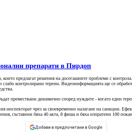
монални препарати в Пирдоп
 които предлагат решения на досегашните проблеми с контрола.
и слабо контролирани терени. Видеоинформацията ще се обработв
дства.
бъдат премествани динамично според нуждите - когато един тере
я инспекторат чрез за своевременно налагане на санкции. Ефект
ения, съставени бяха 40 акта, 8 фиша и бяха изпратени 100 покан
Добави в предпочитани в Google