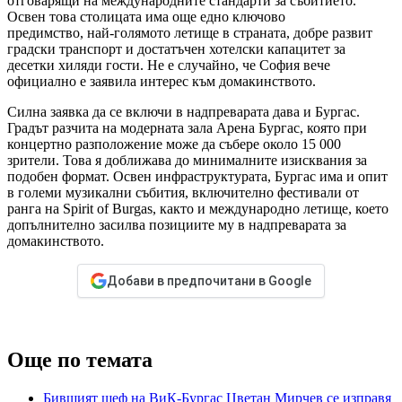
отговарящи на международните стандарти за събитието.
Освен това столицата има още едно ключово
предимство, най-голямото летище в страната, добре развит
градски транспорт и достатъчен хотелски капацитет за
десетки хиляди гости. Не е случайно, че София вече
официално е заявила интерес към домакинството.
Силна заявка да се включи в надпреварата дава и Бургас.
Градът разчита на модерната зала Арена Бургас, която при
концертно разположение може да събере около 15 000
зрители. Това я доближава до минималните изисквания за
подобен формат. Освен инфраструктурата, Бургас има и опит
в големи музикални събития, включително фестивали от
ранга на Spirit of Burgas, както и международно летище, което
допълнително засилва позициите му в надпреварата за
домакинството.
Добави в предпочитани в Google
Още по темата
Бившият шеф на ВиК-Бургас Цветан Мирчев се изправя