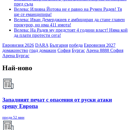
пред съда
Велева: Илияна Йотова не е равно на Румен Радев! Тя
ще се еманципира!
Велева: Иван Демерджиев е амбициран да стане главен
прокурор, но има 411 имота!
Велева: На Радев му предстоят 4 години власт! Няма кой
да плати протести сега!
Евровизия 2026
DARA
България
победа
Евровизия 2027
домакинство
град домакин
София
Бургас
Арена 8888 София
Арена Бургас
Най-ново
Западният печат с опасения от руски атаки
срещу Европа
преди 52 мин