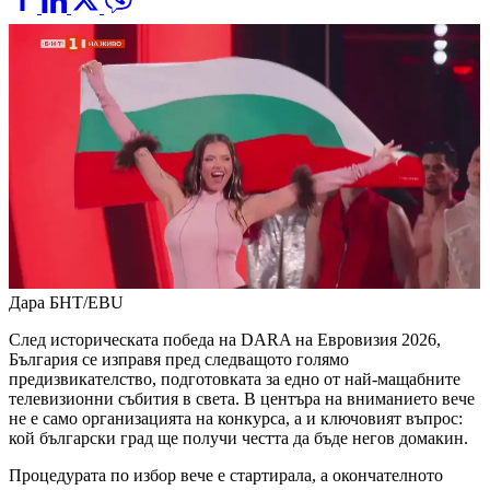
Дара
БНТ/EBU
След историческата победа на DARA на Евровизия 2026,
България се изправя пред следващото голямо
предизвикателство, подготовката за едно от най-мащабните
телевизионни събития в света. В центъра на вниманието вече
не е само организацията на конкурса, а и ключовият въпрос:
кой български град ще получи честта да бъде негов домакин.
Процедурата по избор вече е стартирала, а окончателното