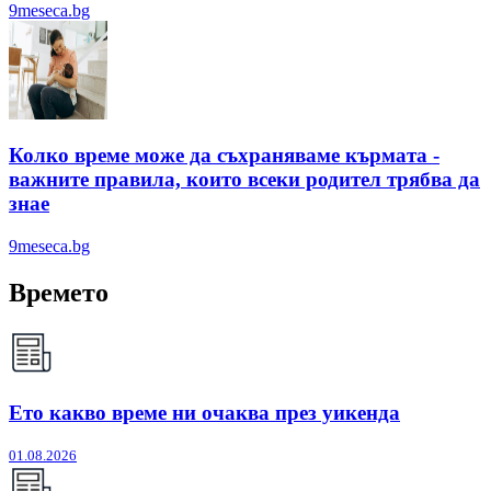
9meseca.bg
Колко време може да съхраняваме кърмата -
важните правила, които всеки родител трябва да
знае
9meseca.bg
Времето
Ето какво време ни очаква през уикенда
01.08.2026