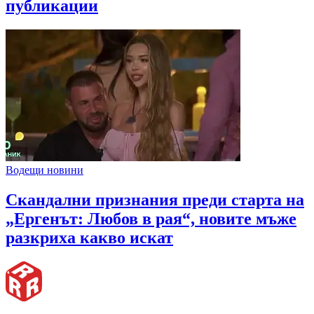
публикации
Водещи новини
Скандални признания преди старта на
„Ергенът: Любов в рая“, новите мъже
разкриха какво искат