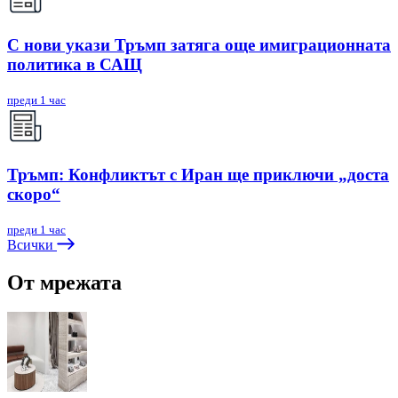
С нови укази Тръмп затяга още имиграционната
политика в САЩ
преди 1 час
Тръмп: Конфликтът с Иран ще приключи „доста
скоро“
преди 1 час
Всички
От мрежата