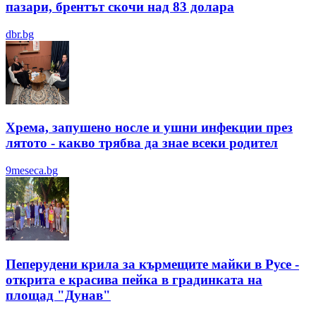
пазари, брентът скочи над 83 долара
dbr.bg
Хрема, запушено носле и ушни инфекции през
лятотo - какво трябва да знае всеки родител
9meseca.bg
Пеперудени крила за кърмещите майки в Русе -
открита е красива пейка в градинката на
площад "Дунав"