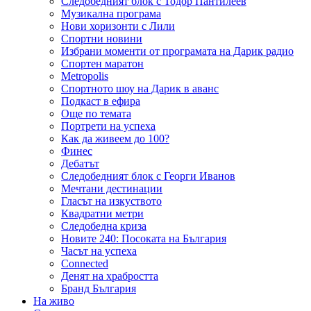
Следобедният блок с Тодор Пантилеев
Музикална програма
Нови хоризонти с Лили
Спортни новини
Избрани моменти от програмата на Дарик радио
Спортен маратон
Metropolis
Спортното шоу на Дарик в аванс
Подкаст в ефира
Още по темата
Портрети на успеха
Как да живеем до 100?
Финес
Дебатът
Следобедният блок с Георги Иванов
Мечтани дестинации
Гласът на изкуството
Квадратни метри
Следобедна криза
Новите 240: Посоката на България
Часът на успеха
Connected
Денят на храбростта
Бранд България
На живо