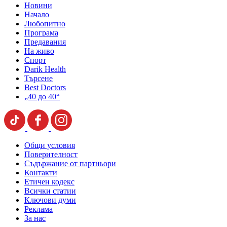
Новини
Начало
Любопитно
Програма
Предавания
На живо
Спорт
Darik Health
Търсене
Best Doctors
„40 до 40“
Общи условия
Поверителност
Съдържание от партньори
Контакти
Етичен кодекс
Всички статии
Ключови думи
Реклама
За нас