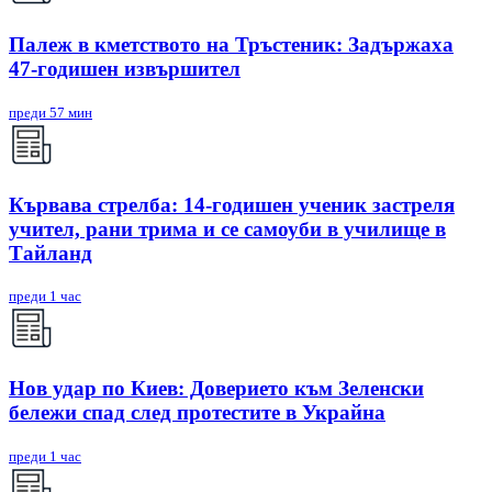
Палеж в кметството на Тръстеник: Задържаха
47-годишен извършител
преди 57 мин
Кървава стрелба: 14-годишен ученик застреля
учител, рани трима и се самоуби в училище в
Тайланд
преди 1 час
Нов удар по Киев: Доверието към Зеленски
бележи спад след протестите в Украйна
преди 1 час