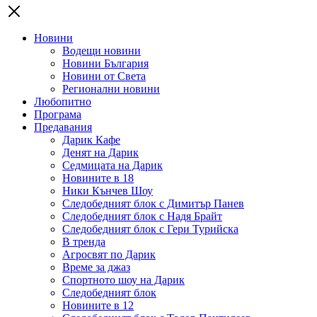
Новини
Водещи новини
Новини България
Новини от Света
Регионални новини
Любопитно
Програма
Предавания
Дарик Кафе
Денят на Дарик
Седмицата на Дарик
Новините в 18
Ники Кънчев Шоу
Следобедният блок с Димитър Панев
Следобедният блок с Надя Брайт
Следобедният блок с Гери Турийска
В тренда
Агросвят по Дарик
Време за джаз
Спортното шоу на Дарик
Следобедният блок
Новините в 12