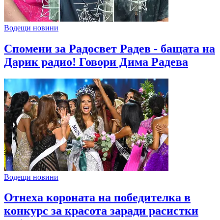
Водещи новини
Спомени за Радосвет Радев - бащата на
Дарик радио! Говори Дима Радева
Водещи новини
Отнеха короната на победителка в
конкурс за красота заради расистки