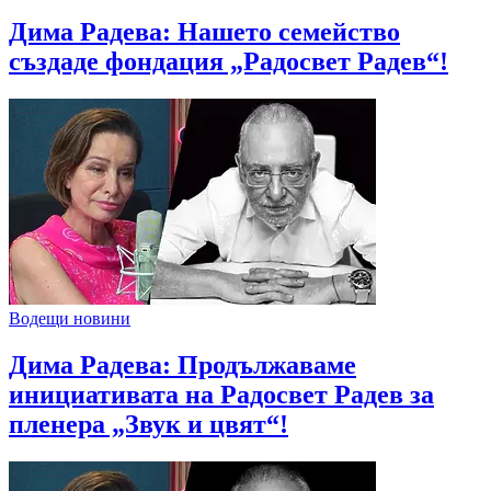
Дима Радева: Нашето семейство
създаде фондация „Радосвет Радев“!
Водещи новини
Дима Радева: Продължаваме
инициативата на Радосвет Радев за
пленера „Звук и цвят“!