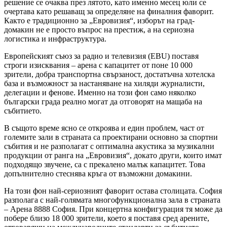
решение се очаква през лятото, като именно месец юли се
очертава като решаващ за определяне на финалния фаворит.
Както е традиционно за „Евровизия“, изборът на град-
домакин не е просто въпрос на престиж, а на сериозна
логистика и инфраструктура.
Европейският съюз за радио и телевизия (EBU) поставя
строги изисквания – арена с капацитет от поне 10 000
зрители, добра транспортна свързаност, достатъчна хотелска
база и възможност за настаняване на хиляди журналисти,
делегации и фенове. Именно на този фон само няколко
български града реално могат да отговорят на мащаба на
събитието.
В същото време ясно се откроява и един проблем, част от
големите зали в страната са проектирани основно за спортни
събития и не разполагат с оптимална акустика за музикални
продукции от ранга на „Евровизия“, докато други, които имат
подходящо звучене, са с прекалено малък капацитет. Това
допълнително стеснява кръга от възможни домакини.
На този фон най-сериозният фаворит остава столицата. София
разполага с най-голямата многофункционална зала в страната
– Арена 8888 София. При концертна конфигурация тя може да
побере близо 18 000 зрители, което я поставя сред арените,