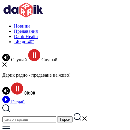
Новини
Предавания
Darik Health
„40 до 40“
Слушай
Слушай
Дарик радио - предаване на живо!
00:00
Гледай