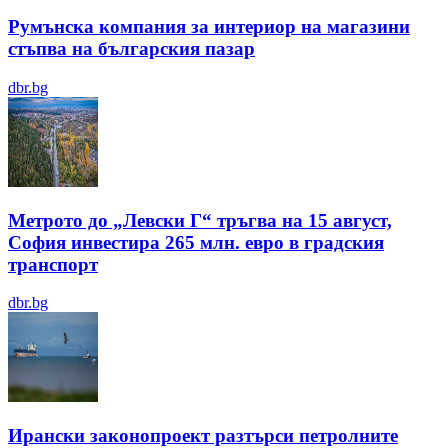
Румънска компания за интериор на магазини
стъпва на българския пазар
dbr.bg
Метрото до „Левски Г“ тръгва на 15 август,
София инвестира 265 млн. евро в градския
транспорт
dbr.bg
Ирански законопроект разтърси петролните