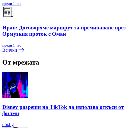
преди 1 час
Иран: Договорхме маршрут за преминаване през
Ормузкия проток с Оман
преди 1 час
Всички
От мрежата
Disney разреши на TikTok да използва откъси от
филми
dbr.bg