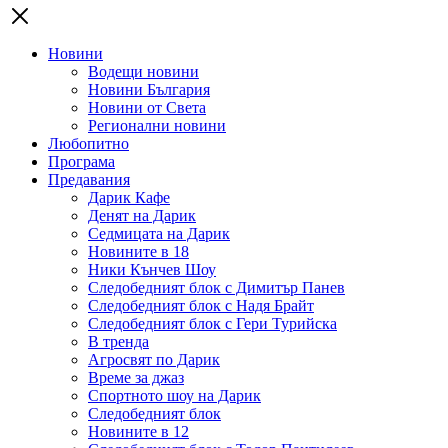
Новини
Водещи новини
Новини България
Новини от Света
Регионални новини
Любопитно
Програма
Предавания
Дарик Кафе
Денят на Дарик
Седмицата на Дарик
Новините в 18
Ники Кънчев Шоу
Следобедният блок с Димитър Панев
Следобедният блок с Надя Брайт
Следобедният блок с Гери Турийска
В тренда
Агросвят по Дарик
Време за джаз
Спортното шоу на Дарик
Следобедният блок
Новините в 12