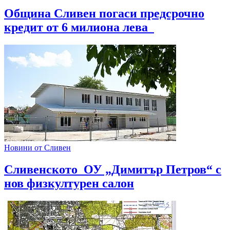
Община Сливен погаси предсрочно
кредит от 6 милиона лева
Новини от Сливен
Сливенското ОУ „Димитър Петров“ с
нов физкултурен салон