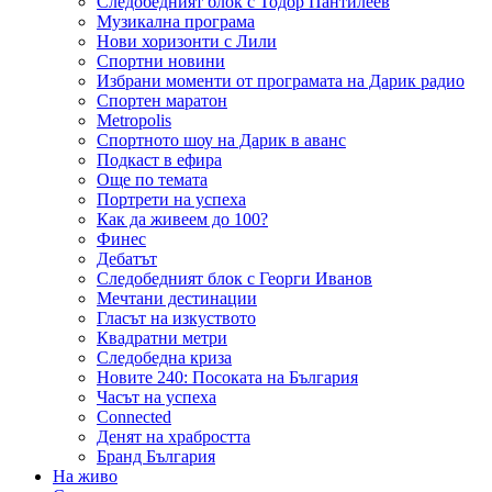
Следобедният блок с Тодор Пантилеев
Музикална програма
Нови хоризонти с Лили
Спортни новини
Избрани моменти от програмата на Дарик радио
Спортен маратон
Metropolis
Спортното шоу на Дарик в аванс
Подкаст в ефира
Още по темата
Портрети на успеха
Как да живеем до 100?
Финес
Дебатът
Следобедният блок с Георги Иванов
Мечтани дестинации
Гласът на изкуството
Квадратни метри
Следобедна криза
Новите 240: Посоката на България
Часът на успеха
Connected
Денят на храбростта
Бранд България
На живо