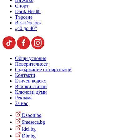
На живо
Спорт
Darik Health
Търсене
Best Doctors
„40 до 40“
Общи условия
Поверителност
Съдържание от партньори
Контакти
Етичен кодекс
Всички статии
Ключови думи
Реклама
За нас
Dsport.bg
9meseca.bg
Idei.bg
Dbr.bg