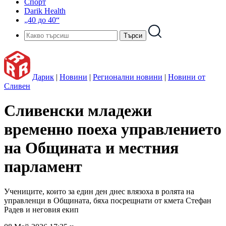
Спорт
Darik Health
„40 до 40“
Дарик
|
Новини
|
Регионални новини
|
Новини от
Сливен
Сливенски младежи
временно поеха управлението
на Общината и местния
парламент
Учениците, които за един ден днес влязоха в ролята на
управленци в Общината, бяха посрещнати от кмета Стефан
Радев и неговия екип