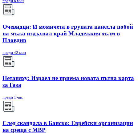
преди 6 мин
Очевидци: И момичета в групата нанесла побой
на мъжа издъхнал край Младежкия хълм в
Пловдив
преди 42 мин
Нетаняху: Израел не приема новата пътна карта
за Газа
преди 1 час
След скандала в Банско: Eврейски организации
на среща с МВР