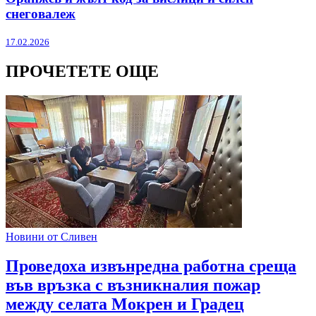
снеговалеж
17.02.2026
ПРОЧЕТЕТЕ ОЩЕ
Новини от Сливен
Проведоха извънредна работна среща
във връзка с възникналия пожар
между селата Мокрен и Градец