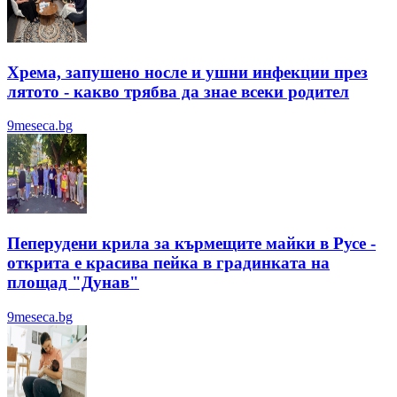
Хрема, запушено носле и ушни инфекции през
лятотo - какво трябва да знае всеки родител
9meseca.bg
Пеперудени крила за кърмещите майки в Русе -
открита е красива пейка в градинката на
площад "Дунав"
9meseca.bg