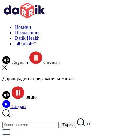
Новини
Предавания
Darik Health
„40 до 40“
Слушай
Слушай
Дарик радио - предаване на живо!
00:00
Гледай