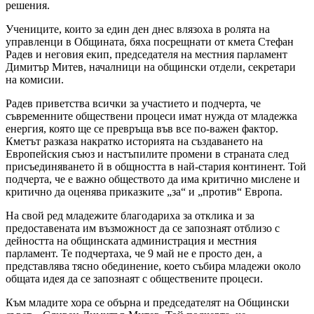
решения.
Учениците, които за един ден днес влязоха в ролята на
управленци в Общината, бяха посрещнати от кмета Стефан
Радев и неговия екип, председателя на местния парламент
Димитър Митев, началници на общински отдели, секретари
на комисии.
Радев приветства всички за участието и подчерта, че
съвременните обществени процеси имат нужда от младежка
енергия, която ще се превръща във все по-важен фактор.
Кметът разказа накратко историята на създаването на
Европейския съюз и настъпилите промени в страната след
присъединяването й в общността в най-стария континент. Той
подчерта, че е важно обществото да има критично мислене и
критично да оценява приказките „за“ и „против“ Европа.
На свой ред младежите благодариха за отклика и за
предоставената им възможност да се запознаят отблизо с
дейността на общинската администрация и местния
парламент. Те подчертаха, че 9 май не е просто ден, а
представлява тясно обединение, което събира младежи около
общата идея да се запознаят с обществените процеси.
Към младите хора се обърна и председателят на Общински