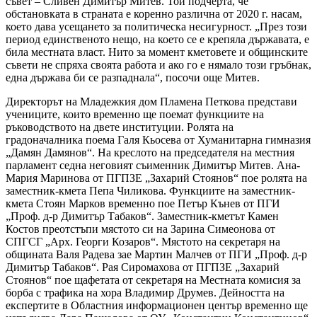
съвет – Сливен Димитър Митев. Той подчерта, че
обстановката в страната е коренно различна от 2020 г. насам,
което дава усещането за политическа несигурност. „През този
период единственото нещо, на което се е крепяла държавата, е
била местната власт. Нито за момент кметовете и общинските
съвети не спряха своята работа и ако го е нямало този гръбнак,
една държава би се разпаднала“, посочи още Митев.
Директорът на Младежкия дом Пламена Петкова представи
учениците, които временно ще поемат функциите на
ръководството на двете институции. Ролята на
градоначалника поема Галя Кьосева от Хуманитарна гимназия
„Дамян Дамянов“. На креслото на председателя на местния
парламент седна неговият съименник Димитър Митев. Ана-
Мария Маринова от ПГПЗЕ „Захарий Стоянов“ пое ролята на
заместник-кмета Пепа Чиликова. Функциите на заместник-
кмета Стоян Марков временно пое Петър Кънев от ПГИ
„Проф. д-р Димитър Табаков“. Заместник-кметът Камен
Костов преотстъпи мястото си на Зарина Симеонова от
СПГСГ „Арх. Георги Козаров“. Мястото на секретаря на
общината Валя Радева зае Мартин Малчев от ПГИ „Проф. д-р
Димитър Табаков“. Рая Сиромахова от ПГПЗЕ „Захарий
Стоянов“ пое щафетата от секретаря на Местната комисия за
борба с трафика на хора Владимир Друмев. Дейността на
експертите в Областния информационен център временно ще