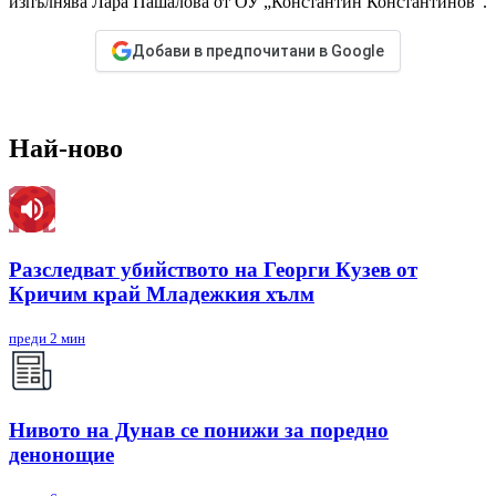
изпълнява Лара Пашалова от ОУ „Константин Константинов“.
Добави в предпочитани в Google
Най-ново
Разследват убийството на Георги Кузев от
Кричим край Младежкия хълм
преди 2 мин
Нивото на Дунав се понижи за поредно
денонощие