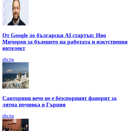
От Google до български AI стартъп: Иво
Мичоров за бъдещето на работата и изкуствения
интелект
dbr.bg
Санторини вече не е безспорният фаворит за
лятна почивка в Гърция
dbr.bg