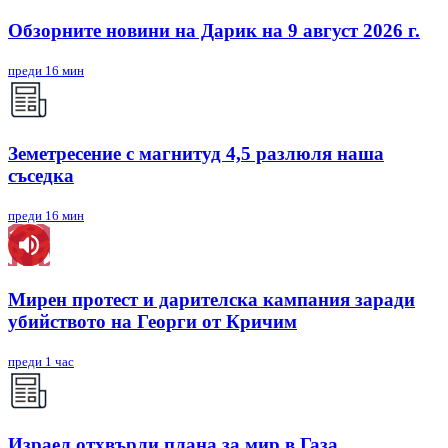
Обзорните новини на Дарик на 9 август 2026 г.
преди 16 мин
Земетресение с магнитуд 4,5 разлюля наша
съседка
преди 16 мин
Мирен протест и дарителска кампания заради
убийството на Георги от Кричим
преди 1 час
Израел отхвърли плана за мир в Газа