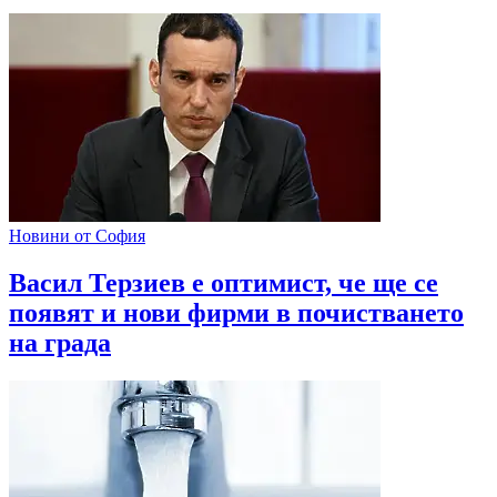
Новини от София
Васил Терзиев е оптимист, че ще се
появят и нови фирми в почистването
на града