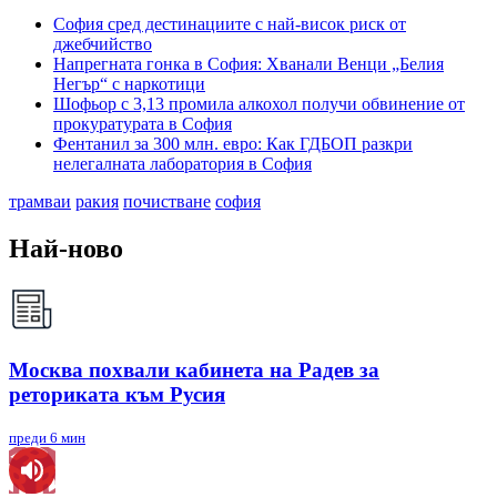
София сред дестинациите с най-висок риск от
джебчийство
Напрегната гонка в София: Хванали Венци „Белия
Негър“ с наркотици
Шофьор с 3,13 промила алкохол получи обвинение от
прокуратурата в София
Фентанил за 300 млн. евро: Как ГДБОП разкри
нелегалната лаборатория в София
трамваи
ракия
почистване
софия
Най-ново
Москва похвали кабинета на Радев за
реториката към Русия
преди 6 мин