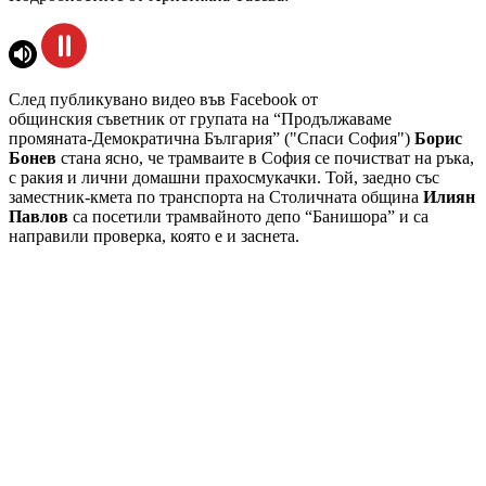
След публикувано видео във Facebook от
общинския съветник от групата на “Продължаваме
промяната-Демократична България” ("Спаси София")
Борис
Бонев
стана ясно, че трамваите в София се почистват на ръка,
с ракия и лични домашни прахосмукачки. Той, заедно със
заместник-кмета по транспорта на Столичната община
Илиян
Павлов
са посетили трамвайното депо “Банишора” и са
направили проверка, която е и заснета.