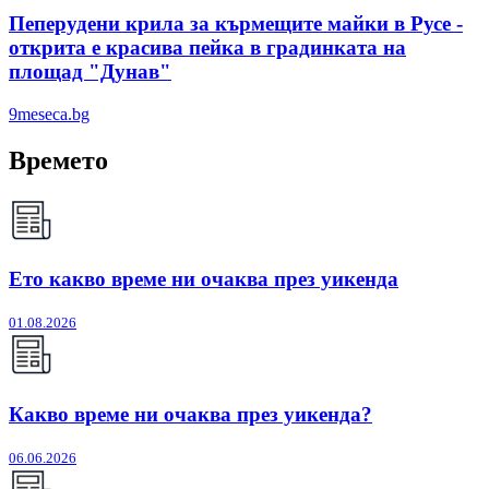
Пеперудени крила за кърмещите майки в Русе -
открита е красива пейка в градинката на
площад "Дунав"
9meseca.bg
Времето
Ето какво време ни очаква през уикенда
01.08.2026
Какво време ни очаква през уикенда?
06.06.2026