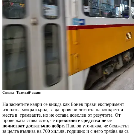
Снимка: Трамвай/ архив
На заснетите кадри се вижда как Бонев прави експеримент
използва мокра кърпа, за да провери чистота на конкретни
места в трамваите, но не остава доволен от резултата. От
проверката става ясно, че
превозните средства не се
почистват достатъчно добре.
Павлов уточнява, че бюджетът
за целта възлиза на 700 хил.лв. годишно и с него трябва да са