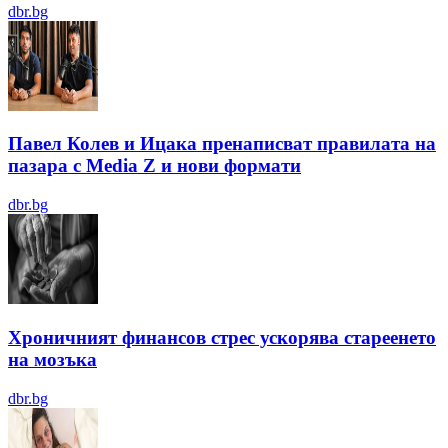
dbr.bg
Павел Колев и Ицака пренаписват правилата на
пазара с Media Z и нови формати
dbr.bg
Хроничният финансов стрес ускорява стареенето
на мозъка
dbr.bg