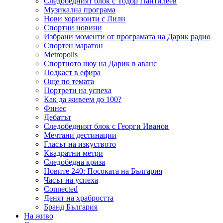
Следобедният блок с Тодор Пантилеев
Музикална програма
Нови хоризонти с Лили
Спортни новини
Избрани моменти от програмата на Дарик радио
Спортен маратон
Metropolis
Спортното шоу на Дарик в аванс
Подкаст в ефира
Още по темата
Портрети на успеха
Как да живеем до 100?
Финес
Дебатът
Следобедният блок с Георги Иванов
Мечтани дестинации
Гласът на изкуството
Квадратни метри
Следобедна криза
Новите 240: Посоката на България
Часът на успеха
Connected
Денят на храбростта
Бранд България
На живо