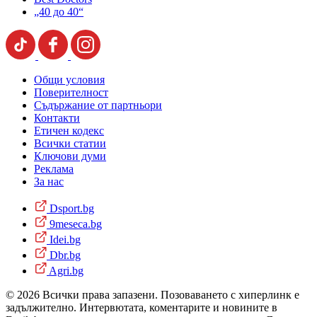
„40 до 40“
Общи условия
Поверителност
Съдържание от партньори
Контакти
Етичен кодекс
Всички статии
Ключови думи
Реклама
За нас
Dsport.bg
9meseca.bg
Idei.bg
Dbr.bg
Agri.bg
© 2026 Всички права запазени. Позоваването с хиперлинк е
задължително. Интервютата, коментарите и новините в