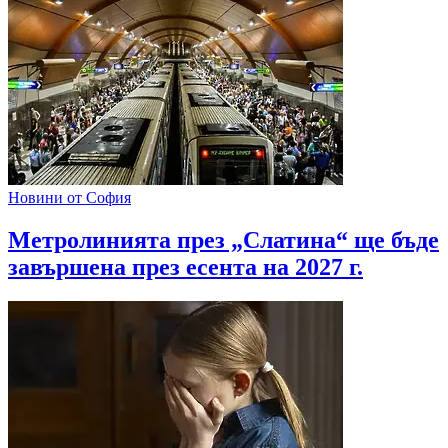
Новини от София
Метролинията през „Слатина“ ще бъде
завършена през есента на 2027 г.