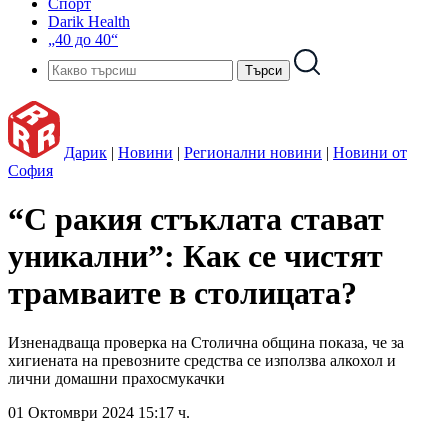
Спорт
Darik Health
„40 до 40“
Дарик
|
Новини
|
Регионални новини
|
Новини от
София
“С ракия стъклата стават
уникални”: Как се чистят
трамваите в столицата?
Изненадваща проверка на Столична община показа, че за
хигиената на превозните средства се използва алкохол и
лични домашни прахосмукачки
01 Октомври 2024 15:17 ч.