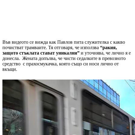
Във видеото се вижда как Павлов пита служителка с какво
почистват трамваите. Тя отговаря, че използва
“ракия,
защото стъклата стават уникални”
и уточнява, че лично я е
донесла. Жената допълва, че чисти седалките в превозното
средство с прахосмукачка, която също си носи лично от
вкъщи.