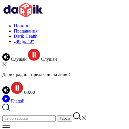
Новини
Предавания
Darik Health
„40 до 40“
Слушай
Слушай
Дарик радио - предаване на живо!
00:00
Гледай