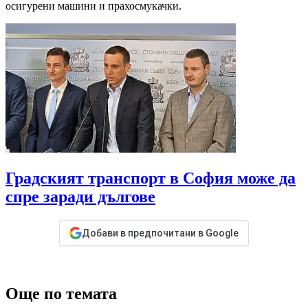
осигурени машини и прахосмукачки.
Градският транспорт в София може да
спре заради дългове
Добави в предпочитани в Google
Още по темата