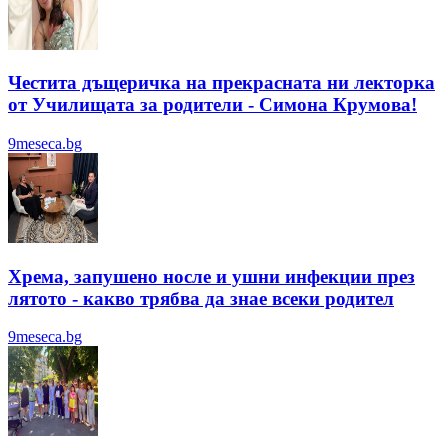
Честита дъщеричка на прекрасната ни лекторка
от Училищата за родители - Симона Крумова!
9meseca.bg
Хрема, запушено носле и ушни инфекции през
лятотo - какво трябва да знае всеки родител
9meseca.bg