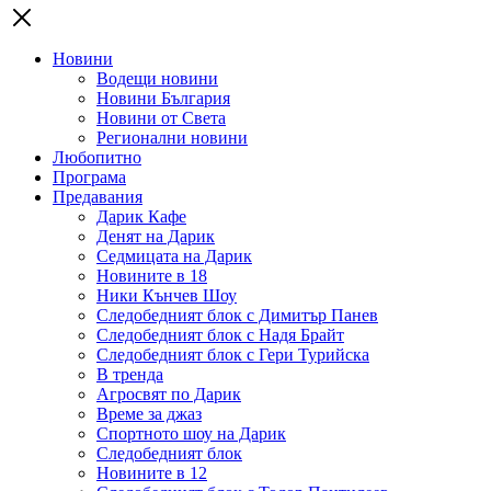
Новини
Водещи новини
Новини България
Новини от Света
Регионални новини
Любопитно
Програма
Предавания
Дарик Кафе
Денят на Дарик
Седмицата на Дарик
Новините в 18
Ники Кънчев Шоу
Следобедният блок с Димитър Панев
Следобедният блок с Надя Брайт
Следобедният блок с Гери Турийска
В тренда
Агросвят по Дарик
Време за джаз
Спортното шоу на Дарик
Следобедният блок
Новините в 12