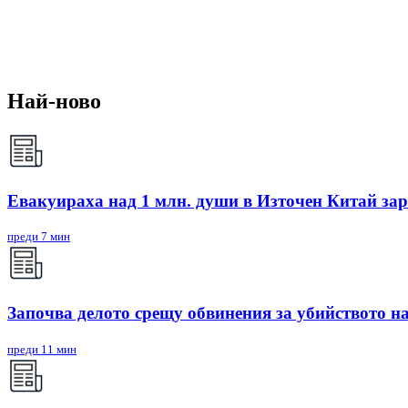
Най-ново
Евакуираха над 1 млн. души в Източен Китай з
преди 7 мин
Започва делото срещу обвинения за убийството н
преди 11 мин