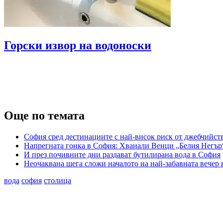
Горски извор на водоноски
Още по темата
София сред дестинациите с най-висок риск от джебчийст
Напрегната гонка в София: Хванали Венци „Белия Негър
И през почивните дни раздават бутилирана вода в София
Неочаквана шега сложи началото на най-забавната вечер в
вода
софия
столица