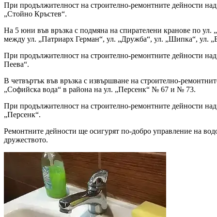
При продължителност на строително-ремонтните дейности на
„Стойно Кръстев“.
На 5 юни във връзка с подмяна на спирателени кранове по ул. 
между ул. „Патриарх Герман“, ул. „Дружба“, ул. „Шипка“, ул. „
При продължителност на строително-ремонтните дейности на
Пеева“.
В четвъртък във връзка с извършване на строително-ремонтните
„Софийска вода“ в района на ул. „Персенк“ № 67 и № 73.
При продължителност на строително-ремонтните дейности на
„Персенк“.
Ремонтните дейности ще осигурят по-добро управление на вод
дружеството.