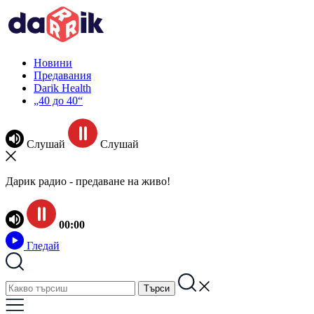
Новини
Предавания
Darik Health
„40 до 40“
Слушай
Слушай
Дарик радио - предаване на живо!
00:00
Гледай