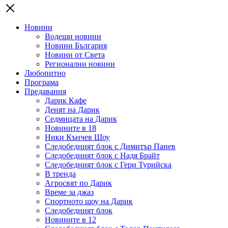
Новини
Водещи новини
Новини България
Новини от Света
Регионални новини
Любопитно
Програма
Предавания
Дарик Кафе
Денят на Дарик
Седмицата на Дарик
Новините в 18
Ники Кънчев Шоу
Следобедният блок с Димитър Панев
Следобедният блок с Надя Брайт
Следобедният блок с Гери Турийска
В тренда
Агросвят по Дарик
Време за джаз
Спортното шоу на Дарик
Следобедният блок
Новините в 12