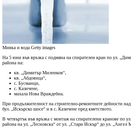
Мивка и вода
Getty images
На 5 юни във връзка с подмяна на спирателен кран по ул. „Ди
района на:
кв. „Димитър Миленков“,
кв. „Абдовица“,
с. Бусманци,
с. Казичене,
махала Нова Враждебна.
При продължителност на строително-ремонтните дейности над 
бул. „Искърско шосе“ и в с. Казичене пред кметството.
В четвъртък във връзка с монтаж на спирателени кранове по ул.
района на ул. „Лесновска“ от ул. „Стари Искър“ до ул. „Ангел 