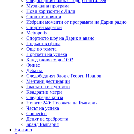
Следобедният блок с Тодор Пантилеев
Музикална програма
Нови хоризонти с Лили
Спортни новини
Избрани моменти от програмата на Дарик радио
Спортен маратон
Metropolis
Спортното шоу на Дарик в аванс
Подкаст в ефира
Още по темата
Портрети на успеха
Как да живеем до 100?
Финес
Дебатът
Следобедният блок с Георги Иванов
Мечтани дестинации
Гласът на изкуството
Квадратни метри
Следобедна криза
Новите 240: Посоката на България
Часът на успеха
Connected
Денят на храбростта
Бранд България
На живо