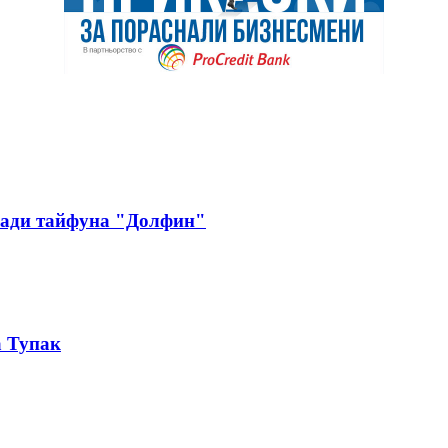
аради тайфуна "Долфин"
а Тупак