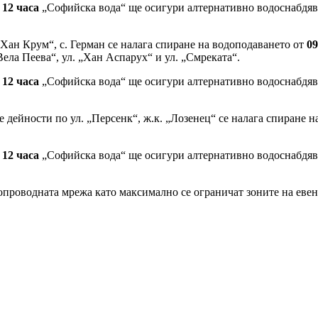
д
12 часа
„Софийска вода“ ще осигури алтернативно водоснабдяван
„Хан Крум“, с. Герман се налага спиране на водоподаването от
0
Вела Пеева“, ул. „Хан Аспарух“ и ул. „Смреката“.
д
12 часа
„Софийска вода“ ще осигури алтернативно водоснабдява
 дейности по ул. „Персенк“, ж.к. „Лозенец“ се налага спиране н
д
12 часа
„Софийска вода“ ще осигури алтернативно водоснабдява
опроводната мрежа като максимално се ограничат зоните на еве