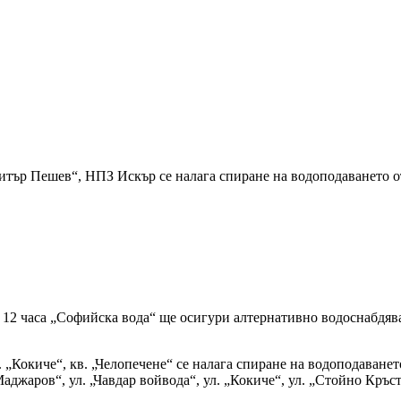
митър Пешев“, НПЗ Искър се налага спиране на водоподаването 
12 часа „Софийска вода“ ще осигури алтернативно водоснабдява
 „Кокиче“, кв. „Челопечене“ се налага спиране на водоподаването
Маджаров“, ул. „Чавдар войвода“, ул. „Кокиче“, ул. „Стойно Кръс