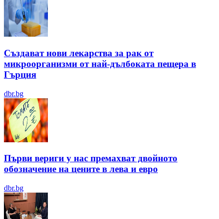
Създават нови лекарства за рак от
микроорганизми от най-дълбоката пещера в
Гърция
dbr.bg
Първи вериги у нас премахват двойното
обозначение на цените в лева и евро
dbr.bg