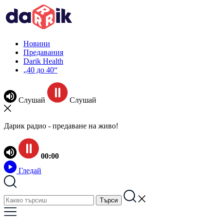
Новини
Предавания
Darik Health
„40 до 40“
Слушай
Слушай
Дарик радио - предаване на живо!
00:00
Гледай