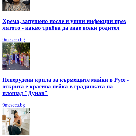
Хрема, запушено носле и ушни инфекции през
лятотo - какво трябва да знае всеки родител
9meseca.bg
Пеперудени крила за кърмещите майки в Русе -
открита е красива пейка в градинката на
площад "Дунав"
9meseca.bg