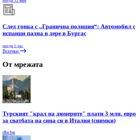
преди 52 мин
След гонка с „Гранична полиция“: Автомобил с
испанци падна в дере в Бургас
преди 1 час
Всички
От мрежата
Турският "крал на дюнерите" плати 3 млн. евро
за сватбата на сина си в Италия (снимки)
dbr.bg