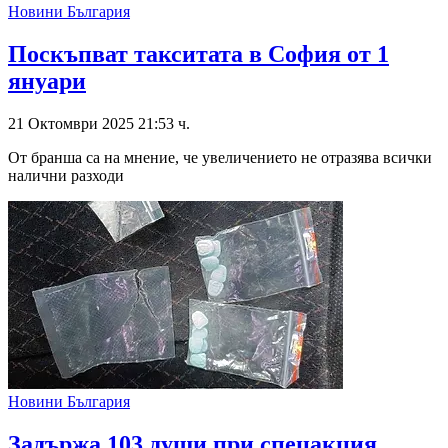
Новини България
Поскъпват такситата в София от 1
януари
21 Октомври 2025 21:53 ч.
От бранша са на мнение, че увеличението не отразява всички
налични разходи
Новини България
Задържа 103 души при спецакция