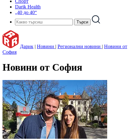
Спорт
Darik Health
„40 до 40“
Дарик
|
Новини
|
Регионални новини
|
Новини от
София
Новини от София