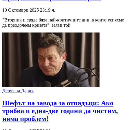
10 Октомври 2025 23:19 ч.
"Вторник и сряда бяха най-критичните дни, в които успяхме
да преодолеем кризата", заяви той
Денят на Дарик
Шефът на завода за отпадъци: Ако
трябва и една-две години да чистим,
няма проблем!