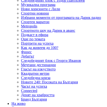
Следобедният блок с Тодор Пантилеев
Музикална програма
Нови хоризонти с Лили
Спортни новини
Избрани моменти от програмата на Дарик радио
Спортен маратон
Metropolis
Спортното шоу на Дарик в аванс
Подкаст в ефира
Още по темата
Портрети на успеха
Как да живеем до 100?
Финес
Дебатът
Следобедният блок с Георги Иванов
Мечтани дестинации
Гласът на изкуството
Квадратни метри
Следобедна криза
Новите 240: Посоката на България
Часът на успеха
Connected
Денят на храбростта
Бранд България
На живо