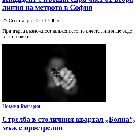
линия на метрото в София
25 Септември 2025 17:00 ч.
При първа възможност движението по цялата линия ще бъде
възстановено
Новини България
Стрелба в столичния квартал „Бояна“,
мъж е прострелян