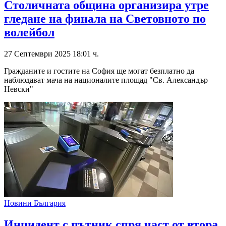
Столичната община организира утре
гледане на финала на Световното по
волейбол
27 Септември 2025 18:01 ч.
Гражданите и гостите на София ще могат безплатно да
наблюдават мача на националите площад "Св. Александър
Невски"
Новини България
Инцидент с пътник спря част от втора