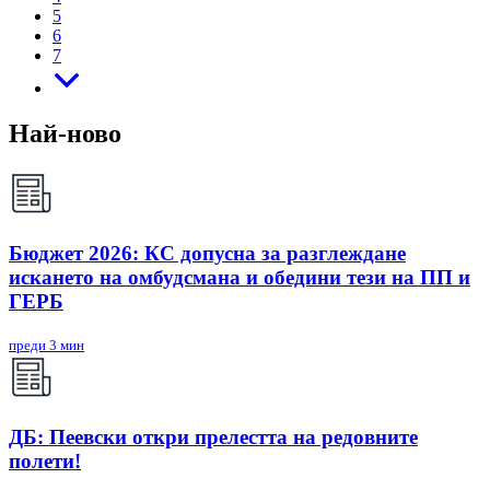
5
6
7
Най-ново
Бюджет 2026: КС допусна за разглеждане
искането на омбудсмана и обедини тези на ПП и
ГЕРБ
преди 3 мин
ДБ: Пеевски откри прелестта на редовните
полети!