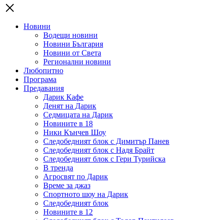
Новини
Водещи новини
Новини България
Новини от Света
Регионални новини
Любопитно
Програма
Предавания
Дарик Кафе
Денят на Дарик
Седмицата на Дарик
Новините в 18
Ники Кънчев Шоу
Следобедният блок с Димитър Панев
Следобедният блок с Надя Брайт
Следобедният блок с Гери Турийска
В тренда
Агросвят по Дарик
Време за джаз
Спортното шоу на Дарик
Следобедният блок
Новините в 12