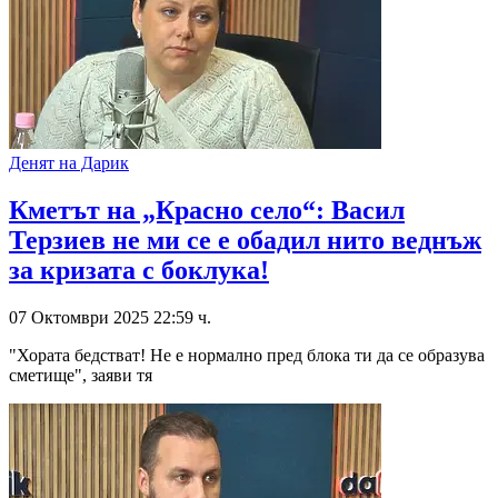
Денят на Дарик
Кметът на „Красно село“: Васил
Терзиев не ми се е обадил нито веднъж
за кризата с боклука!
07 Октомври 2025 22:59 ч.
"Хората бедстват! Не е нормално пред блока ти да се образува
сметище", заяви тя