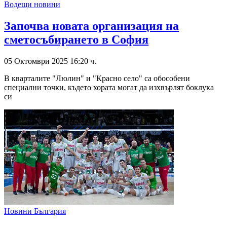
Водещи новини
Започва новата организация на
сметосъбирането в София
05 Октомври 2025 16:20 ч.
В кварталите "Люлин" и "Красно село" са обособени
специални точки, където хората могат да изхвърлят боклука
си
Новини България