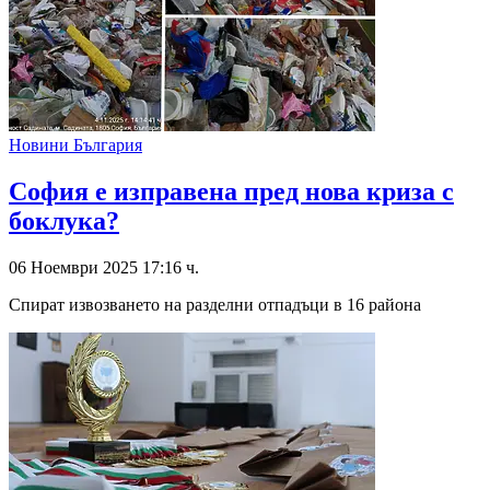
Новини България
София е изправена пред нова криза с
боклука?
06 Ноември 2025 17:16 ч.
Спират извозването на разделни отпадъци в 16 района