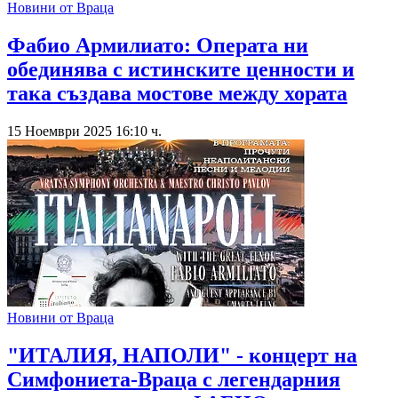
Новини от Враца
Фабио Армилиато: Операта ни
обединява с истинските ценности и
така създава мостове между хората
15 Ноември 2025 16:10 ч.
Новини от Враца
"ИТАЛИЯ, НАПОЛИ" - концерт на
Симфониета-Враца с легендарния