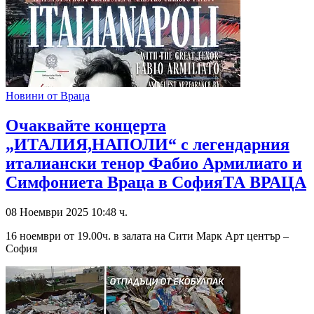
Новини от Враца
Очаквайте концерта
„ИТАЛИЯ,НАПОЛИ“ с легендарния
италиански тенор Фабио Армилиато и
Симфониета Враца в СофияТА ВРАЦА
08 Ноември 2025 10:48 ч.
16 ноември от 19.00ч. в залата на Сити Марк Арт център –
София