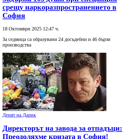
срещу наркоразпространението в
София
18 Октомври 2025 12:47 ч.
За седмица са образувани 24 досъдебни и 46 бързи
производства
Денят на Дарик
Директорът на завода за отпадъци:
Преодоляхме кризата в София!