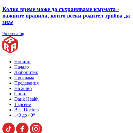
Колко време може да съхраняваме кърмата -
важните правила, които всеки родител трябва да
знае
9meseca.bg
Новини
Начало
Любопитно
Програма
Предавания
На живо
Спорт
Darik Health
Търсене
Best Doctors
„40 до 40“