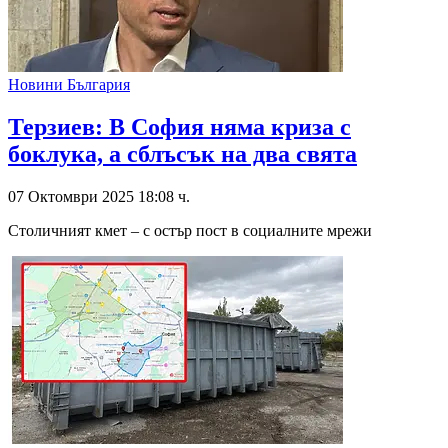
Новини България
Терзиев: В София няма криза с
боклука, а сблъсък на два свята
07 Октомври 2025 18:08 ч.
Столичният кмет – с остър пост в социалните мрежи