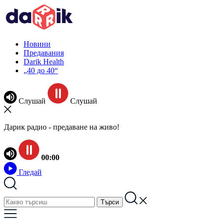
Новини
Предавания
Darik Health
„40 до 40“
Слушай
Слушай
Дарик радио - предаване на живо!
00:00
Гледай