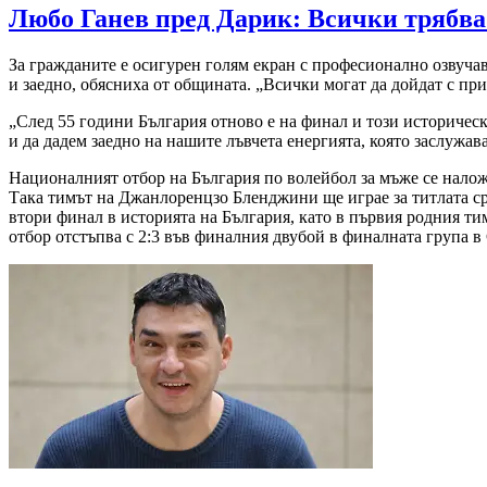
Любо Ганев пред Дарик: Всички трябва д
За гражданите е осигурен голям екран с професионално озвучава
и заедно, обясниха от общината. „Всички могат да дойдат с при
„След 55 години България отново е на финал и този историческ
и да дадем заедно на нашите лъвчета енергията, която заслужав
Националният отбор на България по волейбол за мъже се наложи 
Така тимът на Джанлоренцзо Бленджини ще играе за титлата с
втори финал в историята на България, като в първия родния ти
отбор отстъпва с 2:3 във финалния двубой в финалната група в