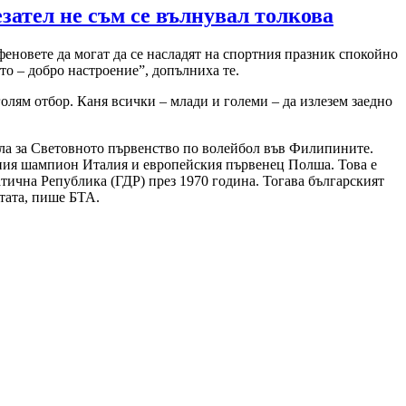
зател не съм се вълнувал толкова
феновете да могат да се насладят на спортния празник спокойно
то – добро настроение”, допълниха те.
олям отбор. Каня всички – млади и големи – да излезем заедно
инала за Световното първенство по волейбол във Филипините.
вния шампион Италия и европейския първенец Полша. Това е
атична Република (ГДР) през 1970 година. Тогава българският
етата, пише БТА.