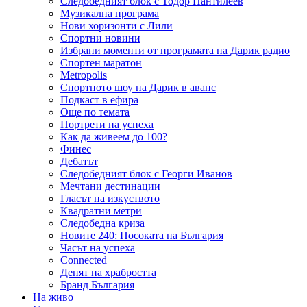
Следобедният блок с Тодор Пантилеев
Музикална програма
Нови хоризонти с Лили
Спортни новини
Избрани моменти от програмата на Дарик радио
Спортен маратон
Metropolis
Спортното шоу на Дарик в аванс
Подкаст в ефира
Още по темата
Портрети на успеха
Как да живеем до 100?
Финес
Дебатът
Следобедният блок с Георги Иванов
Мечтани дестинации
Гласът на изкуството
Квадратни метри
Следобедна криза
Новите 240: Посоката на България
Часът на успеха
Connected
Денят на храбростта
Бранд България
На живо