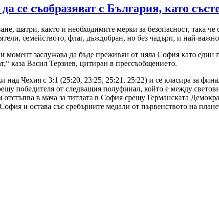
а се съобразяват с България, като състе
не, шатри, както и необходимите мерки за безопасност, така че 
ятели, семейството, флаг, дъждобран, но без чадъри, и най-важно
и момент заслужава да бъде преживян от цяла София като един г
ат,“ каза Васил Терзиев, цитиран в прессъобщението.
над Чехия с 3:1 (25:20, 23:25, 25:21, 25:22) и се класира за ф
рещу победителя от следващия полуфинал, който е между свето
м отстъпва в мача за титлата в София срещу Германската Демокр
 София и остава със сребърните медали от първенството на план