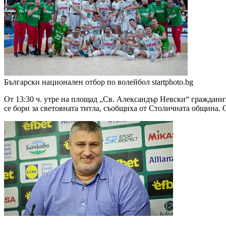
Български национален отбор по волейбол
startphoto.bg
От 13:30 ч. утре на площад „Св. Александър Невски“ граждани
се бори за световната титла, съобщиха от Столичната община. 