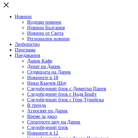
Новини
Водещи новини
Новини България
Новини от Света
Регионални новини
Любопитно
Програма
Предавания
Дарик Кафе
Денят на Дарик
Седмицата на Дарик
Новините в 18
Ники Кънчев Шоу
Следобедният блок с Димитър Панев
Следобедният блок с Надя Брайт
Следобедният блок с Гери Турийска
В тренда
Агросвят по Дарик
Време за джаз
Спортното шоу на Дарик
Следобедният блок
Новините в 12