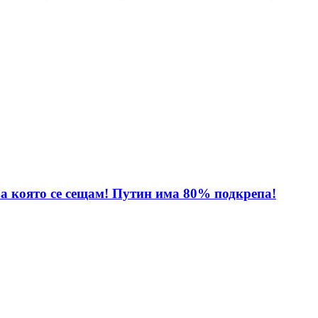
за която се сещам! Путин има 80% подкрепа!