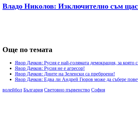
Владо Николов: Изключително съм щастл
Още по темата
Явор Дачков: Русия е най-голямата демокрация, за която
Явор Дачков: Русия не е агресор!
Явор Дачков: Дните на Зеленски са преброени!
Явор Дачков: Едва ли Андрей Гюров може да събере пове
волейбол
България
Световно първенство
София