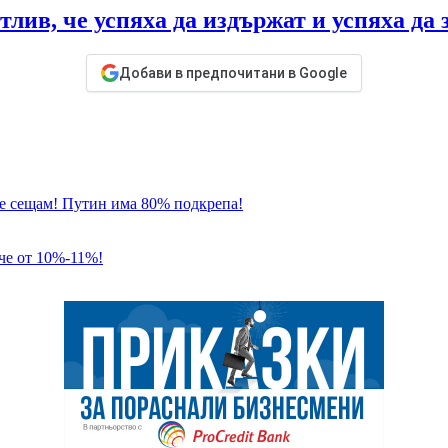
ив, че успяха да издържат и успяха да 
Добави в предпочитани в Google
 се сещам! Путин има 80% подкрепа!
че от 10%-11%!