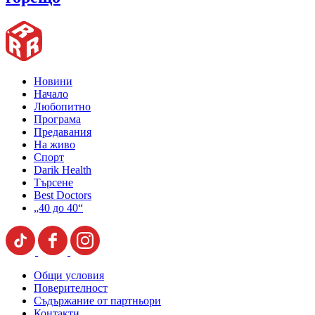
Новини
Начало
Любопитно
Програма
Предавания
На живо
Спорт
Darik Health
Търсене
Best Doctors
„40 до 40“
Общи условия
Поверителност
Съдържание от партньори
Контакти