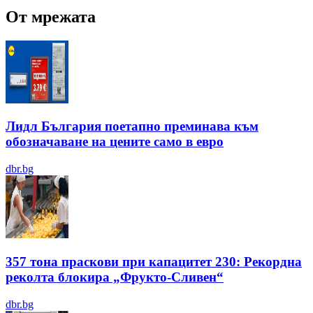
От мрежата
Лидл България поетапно преминава към
обозначаване на цените само в евро
dbr.bg
357 тона праскови при капацитет 230: Рекордна
реколта блокира „Фрукто-Сливен“
dbr.bg