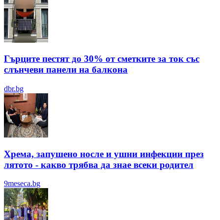
Гърците пестят до 30% от сметките за ток със
слънчеви панели на балкона
dbr.bg
Хрема, запушено носле и ушни инфекции през
лятотo - какво трябва да знае всеки родител
9meseca.bg