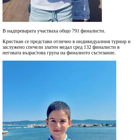
В надпреварата участваха общо 791 финалисти.
Кристиан се представи отлично в индивидуалния турнир и
заслужено спечели златен медал сред 132 финалисти в
неговата възрастова група на финалното състезание.