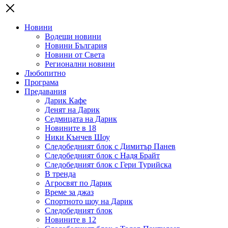
Новини
Водещи новини
Новини България
Новини от Света
Регионални новини
Любопитно
Програма
Предавания
Дарик Кафе
Денят на Дарик
Седмицата на Дарик
Новините в 18
Ники Кънчев Шоу
Следобедният блок с Димитър Панев
Следобедният блок с Надя Брайт
Следобедният блок с Гери Турийска
В тренда
Агросвят по Дарик
Време за джаз
Спортното шоу на Дарик
Следобедният блок
Новините в 12