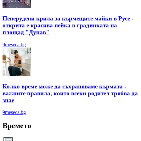
Пеперудени крила за кърмещите майки в Русе -
открита е красива пейка в градинката на
площад "Дунав"
9meseca.bg
Колко време може да съхраняваме кърмата -
важните правила, които всеки родител трябва да
знае
9meseca.bg
Времето