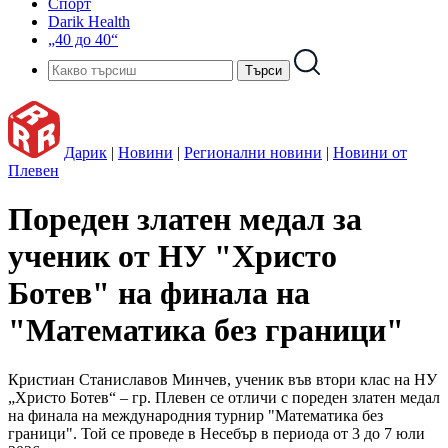
Спорт
Darik Health
„40 до 40“
Дарик
|
Новини
|
Регионални новини
|
Новини от
Плевен
Пореден златен медал за
ученик от НУ "Христо
Ботев" на финала на
"Математика без граници"
Кристиан Станиславов Минчев, ученик във втори клас на НУ
„Христо Ботев“ – гр. Плевен се отличи с пореден златен медал
на финала на международния турнир "Математика без
граници". Той се проведе в Несебър в периода от 3 до 7 юли