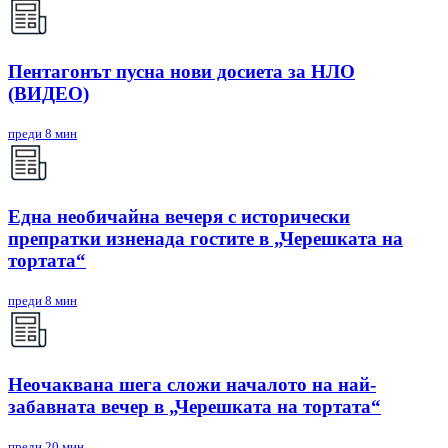
Пентагонът пусна нови досиета за НЛО
(ВИДЕО)
преди 8 мин
Една необичайна вечеря с исторически
препратки изненада гостите в „Черешката на
тортата“
преди 8 мин
Неочаквана шега сложи началото на най-
забавната вечер в „Черешката на тортата“
преди 20 мин