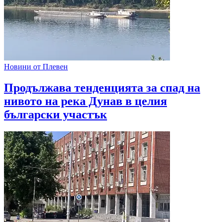
Новини от Плевен
Продължава тенденцията за спад на
нивото на река Дунав в целия
български участък