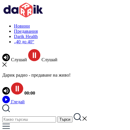
Новини
Предавания
Darik Health
„40 до 40“
Слушай
Слушай
Дарик радио - предаване на живо!
00:00
Гледай