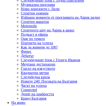
Следобедният блок с Тодор Пантилеев
Музикална програма
Нови хоризонти с Лили
Спортни новини
Избрани моменти от програмата на Дарик радио
Спортен маратон
Metropolis
Спортното шоу на Дарик в аванс
Подкаст в ефира
Още по темата
Портрети на успеха
Как да живеем до 100?
Финес
Дебатът
Следобедният блок с Георги Иванов
Мечтани дестинации
Гласът на изкуството
Квадратни метри
Следобедна криза
Новите 240: Посоката на България
Часът на успеха
Connected
Денят на храбростта
Бранд България
На живо