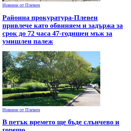
Новини от Плевен
Районна прокуратура-Плевен
привлече като обвиняем и задържа за
срок до 72 часа 47-годишен мъж за
умишлен палеж
Новини от Плевен
В петък времето ще бъде слънчево и
горещо