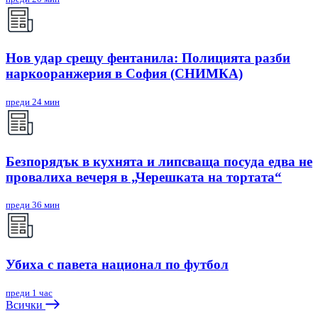
Нов удар срещу фентанила: Полицията разби
наркооранжерия в София (СНИМКА)
преди 24 мин
Безпорядък в кухнята и липсваща посуда едва не
провалиха вечеря в „Черешката на тортата“
преди 36 мин
Убиха с павета национал по футбол
преди 1 час
Всички