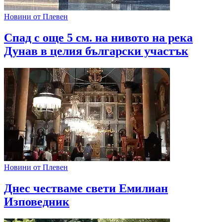
Новини от Плевен
Спад с още 5 см. на нивото на река
Дунав в целия български участък
Новини от Плевен
Днес честваме свети Емилиан
Изповедник