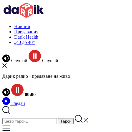
Новини
Предавания
Darik Health
„40 до 40“
Слушай
Слушай
Дарик радио - предаване на живо!
00:00
Гледай