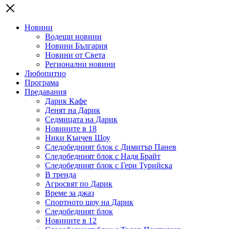
Новини
Водещи новини
Новини България
Новини от Света
Регионални новини
Любопитно
Програма
Предавания
Дарик Кафе
Денят на Дарик
Седмицата на Дарик
Новините в 18
Ники Кънчев Шоу
Следобедният блок с Димитър Панев
Следобедният блок с Надя Брайт
Следобедният блок с Гери Турийска
В тренда
Агросвят по Дарик
Време за джаз
Спортното шоу на Дарик
Следобедният блок
Новините в 12