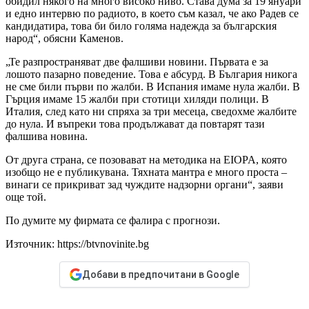
обидил някого на много високо ниво. Става дума за 19 януари
и едно интервю по радиото, в което съм казал, че ако Радев се
кандидатира, това би било голяма надежда за българския
народ“, обясни Каменов.
„Те разпространяват две фалшиви новини. Първата е за
лошото пазарно поведение. Това е абсурд. В България никога
не сме били първи по жалби. В Испания имаме нула жалби. В
Гърция имаме 15 жалби при стотици хиляди полици. В
Италия, след като ни спряха за три месеца, сведохме жалбите
до нула. И въпреки това продължават да повтарят тази
фалшива новина.
От друга страна, се позовават на методика на EIOPA, която
изобщо не е публикувана. Тяхната мантра е много проста –
винаги се прикриват зад чуждите надзорни органи“, заяви
още той.
По думите му фирмата се фалира с прогнози.
Източник: https://btvnovinite.bg
Добави в предпочитани в Google