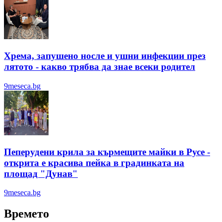
Хрема, запушено носле и ушни инфекции през
лятотo - какво трябва да знае всеки родител
9meseca.bg
Пеперудени крила за кърмещите майки в Русе -
открита е красива пейка в градинката на
площад "Дунав"
9meseca.bg
Времето