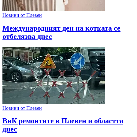
Новини от Плевен
Международният ден на котката се
отбелязва днес
Новини от Плевен
ВиК ремонтите в Плевен и областта
днес