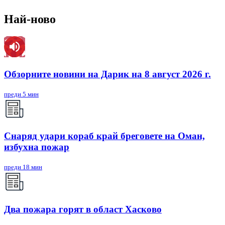
Най-ново
Обзорните новини на Дарик на 8 август 2026 г.
преди 5 мин
Снаряд удари кораб край бреговете на Оман,
избухна пожар
преди 18 мин
Два пожара горят в област Хасково