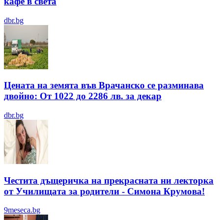
кафе в света
dbr.bg
Цената на земята във Врачанско се разминава
двойно: От 1022 до 2286 лв. за декар
dbr.bg
Честита дъщеричка на прекрасната ни лекторка
от Училищата за родители - Симона Крумова!
9meseca.bg