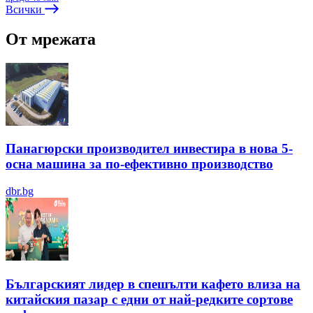
Всички
От мрежата
Панагюрски производител инвестира в нова 5-
осна машина за по-ефективно производство
dbr.bg
Българският лидер в спешълти кафето влиза на
китайския пазар с едни от най-редките сортове