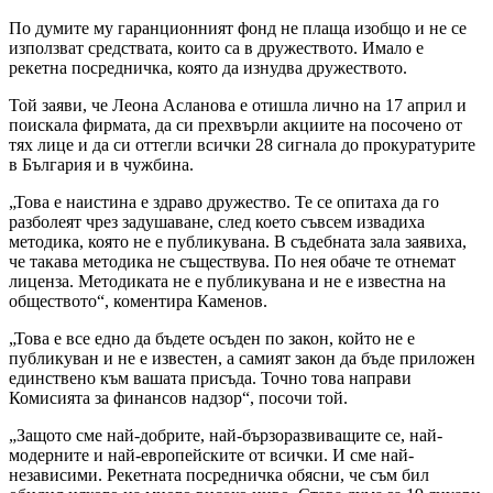
По думите му гаранционният фонд не плаща изобщо и не се
използват средствата, които са в дружеството. Имало е
рекетна посредничка, която да изнудва дружеството.
Той заяви, че Леона Асланова е отишла лично на 17 април и
поискала фирмата, да си прехвърли акциите на посочено от
тях лице и да си оттегли всички 28 сигнала до прокуратурите
в България и в чужбина.
„Това е наистина е здраво дружество. Те се опитаха да го
разболеят чрез задушаване, след което съвсем извадиха
методика, която не е публикувана. В съдебната зала заявиха,
че такава методика не съществува. По нея обаче те отнемат
лиценза. Методиката не е публикувана и не е известна на
обществото“, коментира Каменов.
„Това е все едно да бъдете осъден по закон, който не е
публикуван и не е известен, а самият закон да бъде приложен
единствено към вашата присъда. Точно това направи
Комисията за финансов надзор“, посочи той.
„Защото сме най-добрите, най-бързоразвиващите се, най-
модерните и най-европейските от всички. И сме най-
независими. Рекетната посредничка обясни, че съм бил