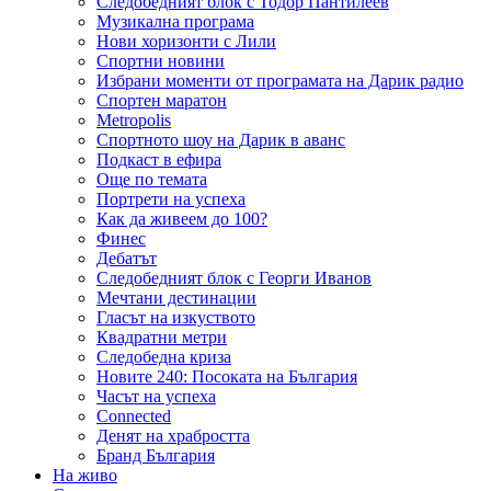
Следобедният блок с Тодор Пантилеев
Музикална програма
Нови хоризонти с Лили
Спортни новини
Избрани моменти от програмата на Дарик радио
Спортен маратон
Metropolis
Спортното шоу на Дарик в аванс
Подкаст в ефира
Още по темата
Портрети на успеха
Как да живеем до 100?
Финес
Дебатът
Следобедният блок с Георги Иванов
Мечтани дестинации
Гласът на изкуството
Квадратни метри
Следобедна криза
Новите 240: Посоката на България
Часът на успеха
Connected
Денят на храбростта
Бранд България
На живо