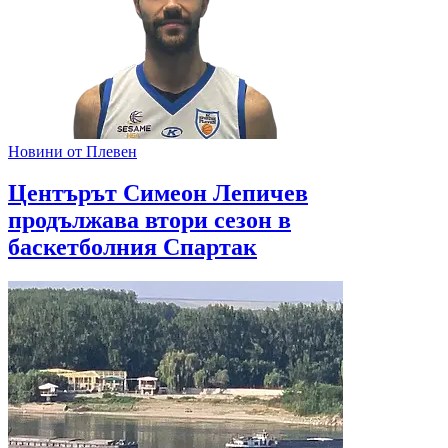
Новини от Плевен
Центърът Симеон Лепичев
продължава втори сезон в
баскетболния Спартак