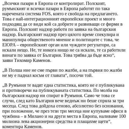
„Всички пазари в Европа се контролират. Полският,
румънският и всички пазари в Европа работят по така
наречената система FOS, която е свобода на предлагането.
Това е най-интеграционният европейски проект и много
подходящ да се види кой са добрите и развиващи се фирми в
Европа. Полският надзор работи по заявка на българския
надзор. Българският надзор през цялото време спекулира и
манипулира общественото мнение и политиците с това, че
EIOPA – европейският орган или чуждите регулатори, са
искали нещо. Не, те никога нищо не са искали, те са работили
винаги по заявка от България. Това трябва да бъде ясно“,
заяви Тихомир Каменов.
„В Полша ние не сме първи по жалби, а на първия по жалби
не му е паднал косъм от главата“, посочи той.
„В Румъния те вадят една статистика, която не е публикувана
и противоречи на публикуваната статистика. По молба на
българския надзор ни спират в Румъния. Само че това се
случи, след като България вече веднъж ни беше спряла за три
месеца. След това дойдоха отново, абсолютно без основания,
при положение, че през тези три месеца ние купуваме офиси в
чужбина – в Милано и на други места в Европа, наливаме 100
милиона лева акционерни средства и плащахме щети“,
коментира Каменов.