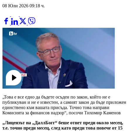
08 Юли 2026 09:18 ч.
„Това е все едно да бъдете осъден по закон, който не е
публикуван и не е известен, а самият закон да бъде приложен
единствено към вашата присъда. Точно това направи
Комисията за финансов надзор“, посочи Тихомир Каменов
„Лицензът на „ДаллБогг“ беше отнет преди около месец,
т.е. точно преди месец, след като преди това повече от 15