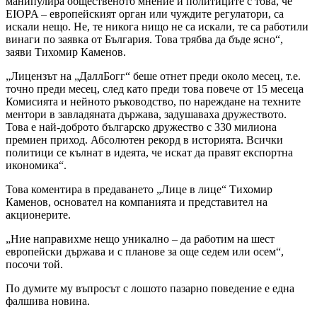
манипулира общественото мнение и политиците с това, че
EIOPA – европейският орган или чуждите регулатори, са
искали нещо. Не, те никога нищо не са искали, те са работили
винаги по заявка от България. Това трябва да бъде ясно“,
заяви Тихомир Каменов.
„Лицензът на „ДаллБогг“ беше отнет преди около месец, т.е.
точно преди месец, след като преди това повече от 15 месеца
Комисията и нейното ръководство, по нареждане на техните
ментори в завладяната държава, задушаваха дружеството.
Това е най-доброто българско дружество с 330 милиона
премиен приход. Абсолютен рекорд в историята. Всички
политици се кълнат в идеята, че искат да правят експортна
икономика“.
Това коментира в предаването „Лице в лице“ Тихомир
Каменов, основател на компанията и представител на
акционерите.
„Ние направихме нещо уникално – да работим на шест
европейски държава и с планове за още седем или осем“,
посочи той.
По думите му въпросът с лошото пазарно поведение е една
фалшива новина.