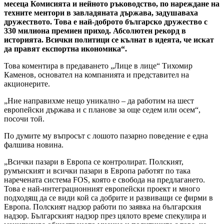
месеца Комисията и нейното ръководство, по нареждане на
техните ментори в завладяната държава, задушаваха
дружеството. Това е най-доброто българско дружество с
330 милиона премиен приход. Абсолютен рекорд в
историята. Всички политици се кълнат в идеята, че искат
да правят експортна икономика“.
Това коментира в предаването „Лице в лице“ Тихомир
Каменов, основател на компанията и представител на
акционерите.
„Ние направихме нещо уникално – да работим на шест
европейски държава и с планове за още седем или осем“,
посочи той.
По думите му въпросът с лошото пазарно поведение е една
фалшива новина.
„Всички пазари в Европа се контролират. Полският,
румънският и всички пазари в Европа работят по така
наречената система FOS, която е свобода на предлагането.
Това е най-интеграционният европейски проект и много
подходящ да се види кой са добрите и развиващи се фирми в
Европа. Полският надзор работи по заявка на българския
надзор. Българският надзор през цялото време спекулира и