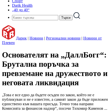
Спорт
Darik Health
„40 до 40“
Дарик
|
Новини
|
Регионални новини
|
Новини от
Плевен
Основателят на „ДаллБогг“:
Брутална поръчка за
превземане на дружеството и
неговата ликвидация
„Това е все едно да бъдете осъден по закон, който не е
публикуван и не е известен, а самият закон да бъде приложен
единствено към вашата присъда. Точно това направи
Комисията за финансов надзор“, посочи Тихомир Каменов ...