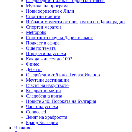
Следобедният блок с Тодор Пантилеев
Музикална програма
Нови хоризонти с Лили
Спортни новини
Избрани моменти от програмата на Дарик радио
Спортен маратон
Metropolis
Спортното шоу на Дарик в аванс
Подкаст в ефира
Още по темата
Портрети на успеха
Как да живеем до 100?
Финес
Дебатът
Следобедният блок с Георги Иванов
Мечтани дестинации
Гласът на изкуството
Квадратни метри
Следобедна криза
Новите 240: Посоката на България
Часът на успеха
Connected
Денят на храбростта
Бранд България
На живо