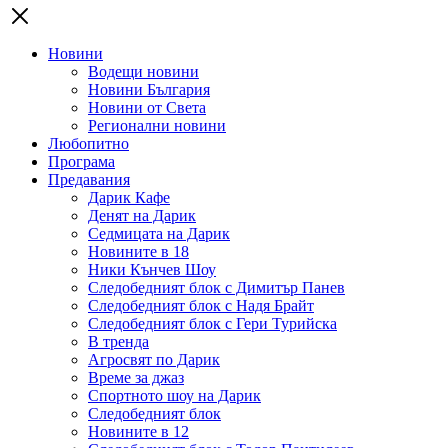
Новини
Водещи новини
Новини България
Новини от Света
Регионални новини
Любопитно
Програма
Предавания
Дарик Кафе
Денят на Дарик
Седмицата на Дарик
Новините в 18
Ники Кънчев Шоу
Следобедният блок с Димитър Панев
Следобедният блок с Надя Брайт
Следобедният блок с Гери Турийска
В тренда
Агросвят по Дарик
Време за джаз
Спортното шоу на Дарик
Следобедният блок
Новините в 12