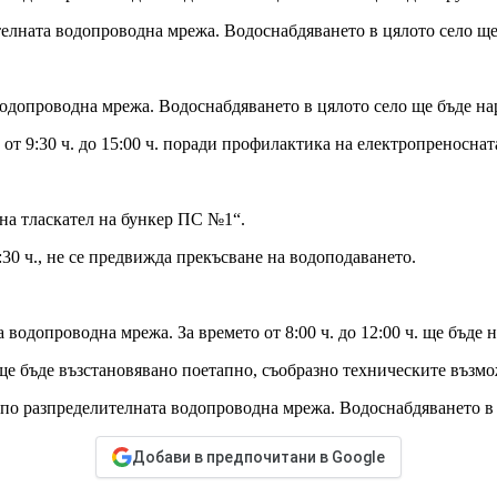
лната водопроводна мрежа. Водоснабдяването в цялото село ще бъ
допроводна мрежа. Водоснабдяването в цялото село ще бъде наруш
от 9:30 ч. до 15:00 ч. поради профилактика на електропреноснат
 на тласкател на бункер ПС №1“.
:30 ч., не се предвижда прекъсване на водоподаването.
водопроводна мрежа. За времето от 8:00 ч. до 12:00 ч. ще бъде
е бъде възстановявано поетапно, съобразно техническите възмо
по разпределителната водопроводна мрежа. Водоснабдяването в це
Добави в предпочитани в Google