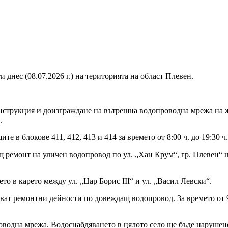
нес (08.07.2026 г.) на територията на област Плевен.
нструкция и доизграждане на вътрешна водопроводна мрежа на ж
.
 в блокове 411, 412, 413 и 414 за времето от 8:00 ч. до 19:30 ч.
щ ремонт на уличен водопровод по ул. „Хан Крум“, гр. Плевен“
ето в карето между ул. „Цар Борис III“ и ул. „Васил Левски“.
т ремонтни дейности по довеждащ водопровод. За времето от 9:
водна мрежа. Водоснабдяването в цялото село ще бъде нарушено з