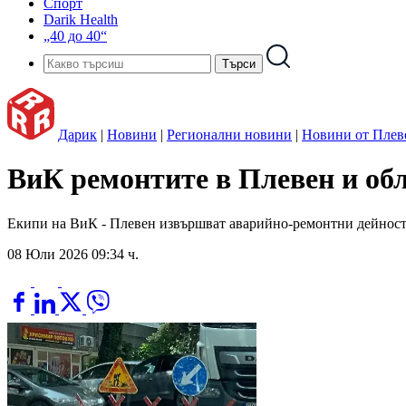
Спорт
Darik Health
„40 до 40“
Дарик
|
Новини
|
Регионални новини
|
Новини от Плев
ВиК ремонтите в Плевен и обл
Екипи на ВиК - Плевен извършват аварийно-ремонтни дейности дн
08 Юли 2026 09:34 ч.