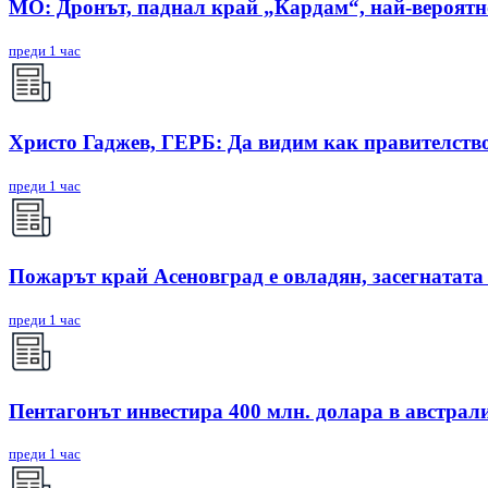
МО: Дронът, паднал край „Кардам“, най-вероят
преди 1 час
Христо Гаджев, ГЕРБ: Да видим как правителств
преди 1 час
Пожарът край Асеновград е овладян, засегнатата
преди 1 час
Пентагонът инвестира 400 млн. долара в австрал
преди 1 час