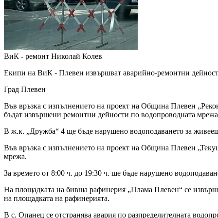
ВиК - ремонт
Николай Колев
Екипи на ВиК - Плевен извършват аварийно-ремонтни дейности д
Град Плевен
Във връзка с изпълнението на проект на Община Плевен „Реко
бъдат извършени ремонтни дейности по водопроводната мрежа
В ж.к. „Дружба“ 4 ще бъде нарушено водоподаването за живеещите
Във връзка с изпълнението на проект на Община Плевен „Теку
мрежа.
За времето от 8:00 ч. до 19:30 ч. ще бъде нарушено водоподаван
На площадката на бивша рафинерия „Плама Плевен“ се извършва
на площадката на рафинерията.
В с. Опанец се отстранява авария по разпределителната водопро