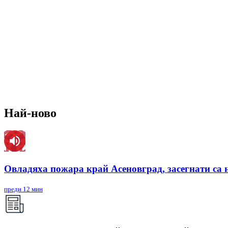
Най-ново
Овладяха пожара край Асеновград, засегнати са 
преди 12 мин