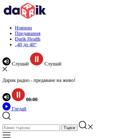
Новини
Предавания
Darik Health
„40 до 40“
Слушай
Слушай
Дарик радио - предаване на живо!
00:00
Гледай