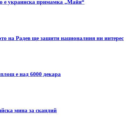
но е украинска примамка „Майя“
ото на Радев ще защити националния ни интерес
 площ е над 6000 декара
ийска мина за скандий