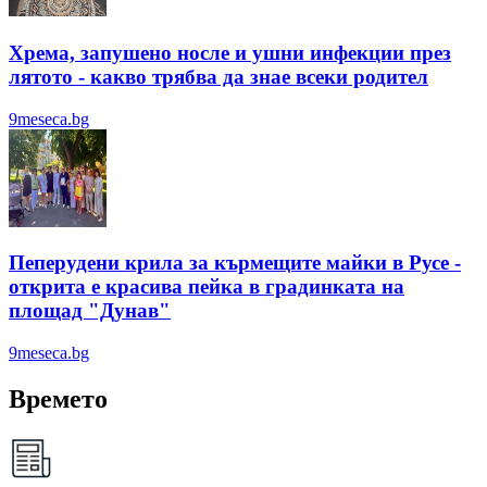
Хрема, запушено носле и ушни инфекции през
лятотo - какво трябва да знае всеки родител
9meseca.bg
Пеперудени крила за кърмещите майки в Русе -
открита е красива пейка в градинката на
площад "Дунав"
9meseca.bg
Времето