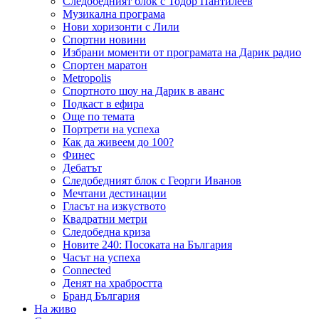
Следобедният блок с Тодор Пантилеев
Музикална програма
Нови хоризонти с Лили
Спортни новини
Избрани моменти от програмата на Дарик радио
Спортен маратон
Metropolis
Спортното шоу на Дарик в аванс
Подкаст в ефира
Още по темата
Портрети на успеха
Как да живеем до 100?
Финес
Дебатът
Следобедният блок с Георги Иванов
Мечтани дестинации
Гласът на изкуството
Квадратни метри
Следобедна криза
Новите 240: Посоката на България
Часът на успеха
Connected
Денят на храбростта
Бранд България
На живо