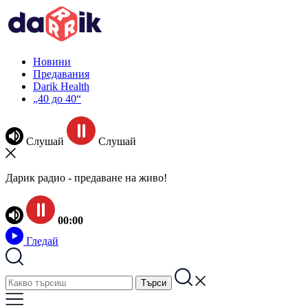
Новини
Предавания
Darik Health
„40 до 40“
Слушай
Слушай
Дарик радио - предаване на живо!
00:00
Гледай