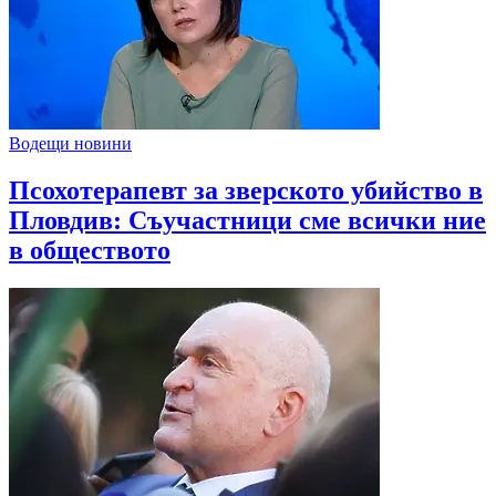
Водещи новини
Псохотерапевт за зверското убийство в
Пловдив: Съучастници сме всички ние
в обществото