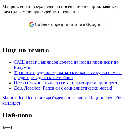
Макрон, който вчера беше на посещение в Сирия, заяви, че
няма да коментира съдебното решение.
Добави в предпочитани в Google
Още по темата
САЩ дават 1 милиард долара на новия президент на
Колумбия
Франция предупреждава за засилваща се руска намеса
преди президентските избори
Петър Стоянов няма да се кандидатира за президент
Доц. Лозанов: Радев си е социалистически човек!
Марин Льо Пен
присъда
бъдеще
президент
Национален сбор
кандидат
Най-ново