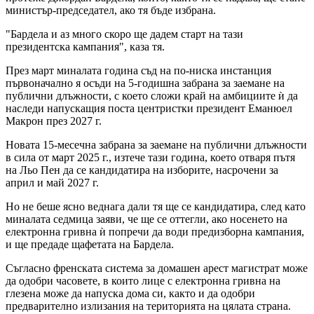
министър-председател, ако тя бъде избрана.
"Бардела и аз много скоро ще дадем старт на тази
президентска кампания", каза тя.
През март миналата година съд на по-ниска инстанция
първоначално я осъди на 5-годишна забрана за заемане на
публични длъжности, с което сложи край на амбициите ѝ да
наследи напускащия поста центристки президент Еманюел
Макрон през 2027 г.
Новата 15-месечна забрана за заемане на публични длъжности
в сила от март 2025 г., изтече тази година, което отваря пътя
на Льо Пен да се кандидатира на изборите, насрочени за
април и май 2027 г.
Но не беше ясно веднага дали тя ще се кандидатира, след като
миналата седмица заяви, че ще се оттегли, ако носенето на
електронна гривна ѝ попречи да води предизборна кампания,
и ще предаде щафетата на Бардела.
Съгласно френската система за домашен арест магистрат може
да одобри часовете, в които лице с електронна гривна на
глезена може да напуска дома си, както и да одобри
предварително излизания на територията на цялата страна.