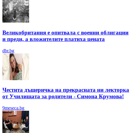
Великобритания е опитвала с военни облигации
и преди, а вложителите платиха цената
dbr.bg
Честита дъщеричка на прекрасната ни лекторка
от Училищата за родители - Симона Крумова!
9meseca.bg