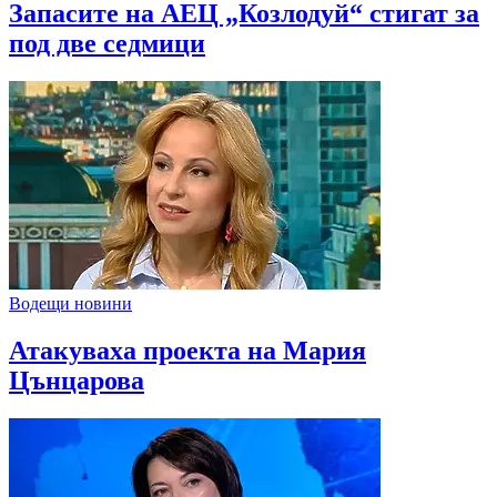
Запасите на АЕЦ „Козлодуй“ стигат за
под две седмици
Водещи новини
Атакуваха проекта на Мария
Цънцарова