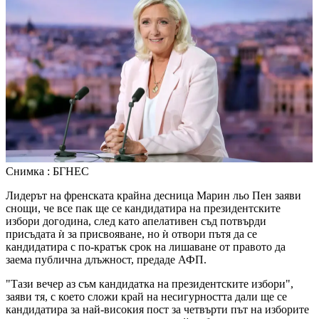
Снимка : БГНЕС
Лидерът на френската крайна десница Марин льо Пен заяви
снощи, че все пак ще се кандидатира на президентските
избори догодина, след като апелативен съд потвърди
присъдата ѝ за присвояване, но ѝ отвори пътя да се
кандидатира с по-кратък срок на лишаване от правото да
заема публична длъжност, предаде АФП.
"Тази вечер аз съм кандидатка на президентските избори",
заяви тя, с което сложи край на несигурността дали ще се
кандидатира за най-високия пост за четвърти път на изборите