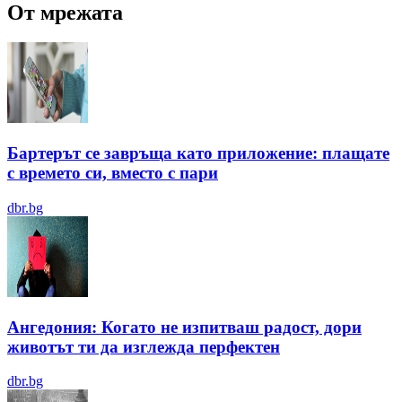
От мрежата
Бартерът се завръща като приложение: плащате
с времето си, вместо с пари
dbr.bg
Ангедония: Когато не изпитваш радост, дори
животът ти да изглежда перфектен
dbr.bg