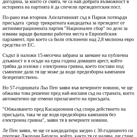
догодина, за които се смята, че са най-добрата възможност в
историята на партията ѝ да спечели президентския пост.
По-рано във вторник Апелативният съд в Париж потвърди
присъдата срещу трикратната кандидатка за президент от
антиимиграционната партия "Национален сбор" по дело за
измама заради фалшиви работни места в Европейския
парламент, при което са били отклонени над 2,8 милиона евро
средства от ЕС.
Съдът ѝ наложи 15-месечна забрана за заемане на публична
длъжност и я осъди на една година домашен арест, който
трябва да излежи с електронна гривна, което постави под
съмнение дали тя ще може да води предизборна кампания
безпрепятствено.
Но 57-годишната Льо Пен заяви във вечерните новини, че ще
обжалва това решение пред най-висшия съд на страната, което
автоматично ще отмени прилагането на присъдата.
"Обжалването пред Касационния съд спира действието на
присъдата, така че ще водя предизборна кампания без
електронна гривна", заяви тя в вечерните новини.
Ле Пен заяви, че ще се кандидатира заедно с 30-годишното си
протеже Джордан Бардела, който, както тя се надява, ще стане