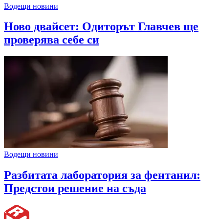
Водещи новини
Ново двайсет: Одиторът Главчев ще
проверява себе си
Водещи новини
Разбитата лаборатория за фентанил:
Предстои решение на съда