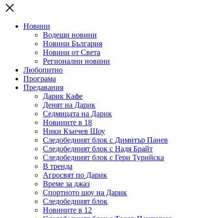
Новини
Водещи новини
Новини България
Новини от Света
Регионални новини
Любопитно
Програма
Предавания
Дарик Кафе
Денят на Дарик
Седмицата на Дарик
Новините в 18
Ники Кънчев Шоу
Следобедният блок с Димитър Панев
Следобедният блок с Надя Брайт
Следобедният блок с Гери Турийска
В тренда
Агросвят по Дарик
Време за джаз
Спортното шоу на Дарик
Следобедният блок
Новините в 12