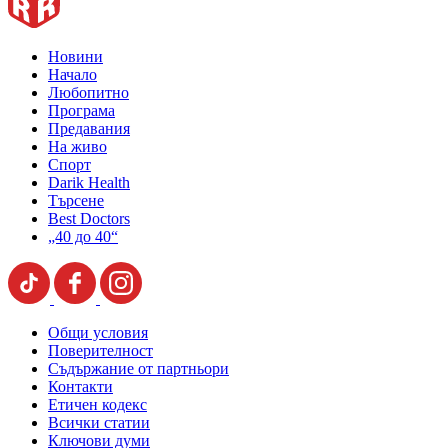
Новини
Начало
Любопитно
Програма
Предавания
На живо
Спорт
Darik Health
Търсене
Best Doctors
„40 до 40“
Общи условия
Поверителност
Съдържание от партньори
Контакти
Етичен кодекс
Всички статии
Ключови думи