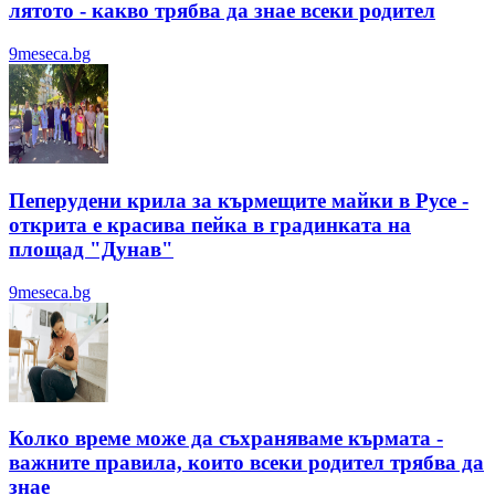
лятотo - какво трябва да знае всеки родител
9meseca.bg
Пеперудени крила за кърмещите майки в Русе -
открита е красива пейка в градинката на
площад "Дунав"
9meseca.bg
Колко време може да съхраняваме кърмата -
важните правила, които всеки родител трябва да
знае