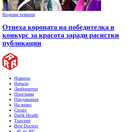
Водещи новини
Отнеха короната на победителка в
конкурс за красота заради расистки
публикации
Новини
Начало
Любопитно
Програма
Предавания
На живо
Спорт
Darik Health
Търсене
Best Doctors
„40 до 40“