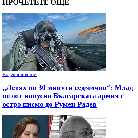
ПРОЧЕТЕТЕ ОЩЕ
Водещи новини
„Летях по 30 минути седмично“: Млад
пилот напусна Българската армия с
остро писмо до Румен Радев