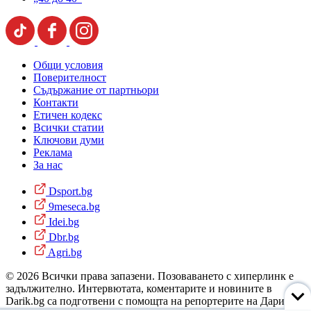
Общи условия
Поверителност
Съдържание от партньори
Контакти
Етичен кодекс
Всички статии
Ключови думи
Реклама
За нас
Dsport.bg
9meseca.bg
Idei.bg
Dbr.bg
Agri.bg
© 2026 Всички права запазени. Позоваването с хиперлинк е
задължително. Интервютата, коментарите и новините в
Darik.bg са подготвени с помощта на репортерите на Дарик