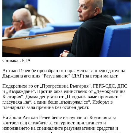
Снимка : БТА
Антоан Гечев бе преизбран от парламента за председател на
Държавна агенция "Разузнаване" (ДАР) за втори мандат.
Подкрепиха го от „Прогресивна България“, ГЕРБ-СДС, ДПС
и „Възраждане“. Против бяха единствено от „Демократична
България“. Двама депутати от „Продължаваме промяната“
гласуваха „за“, а един беше „въздържал се“. Изборът в
пленарната зала премина без особен дебат.
На 2 юли Антоан Гечев беше изслушан от Комисията за
контрол над службите за сигурност, прилагането и
използването на специалните разузнавателни средства и