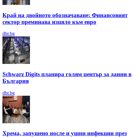
Край на двойното обозначаване: Финансовият
сектор преминава изцяло към евро
dbr.bg
Schwarz Digits планира голям център за данни в
България
dbr.bg
Хрема, запушено носле и ушни инфекции през