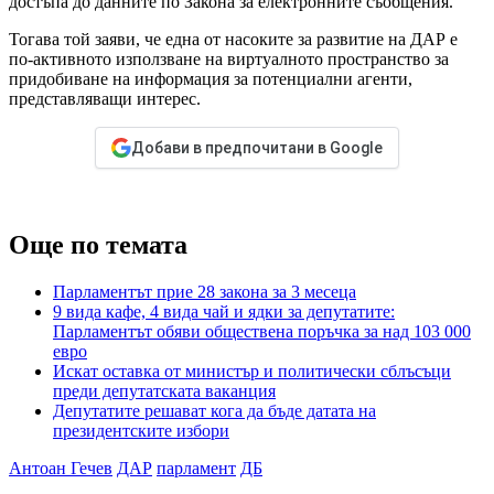
достъпа до данните по Закона за електронните съобщения.
Тогава той заяви, че една от насоките за развитие на ДАР е
по-активното използване на виртуалното пространство за
придобиване на информация за потенциални агенти,
представляващи интерес.
Добави в предпочитани в Google
Още по темата
Парламентът прие 28 закона за 3 месеца
9 вида кафе, 4 вида чай и ядки за депутатите:
Парламентът обяви обществена поръчка за над 103 000
евро
Искат оставка от министър и политически сблъсъци
преди депутатската ваканция
Депутатите решават кога да бъде датата на
президентските избори
Антоан Гечев
ДАР
парламент
ДБ