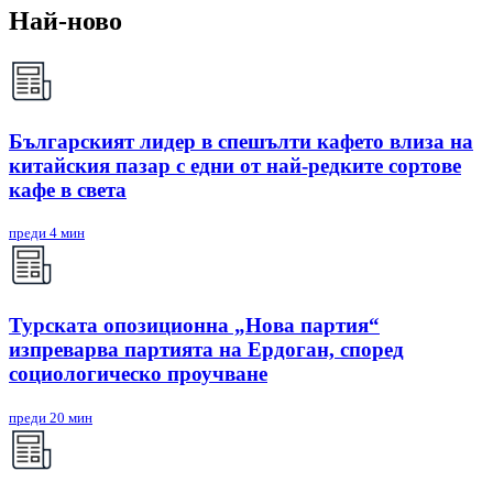
Най-ново
Българският лидер в спешълти кафето влиза на
китайския пазар с едни от най-редките сортове
кафе в света
преди 4 мин
Турската опозиционна „Нова партия“
изпреварва партията на Ердоган, според
социологическо проучване
преди 20 мин