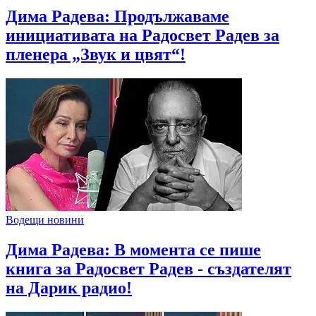
Дима Радева: Продължаваме
инициативата на Радосвет Радев за
пленера „Звук и цвят“!
Водещи новини
Дима Радева: В момента се пише
книга за Радосвет Радев - създателят
на Дарик радио!