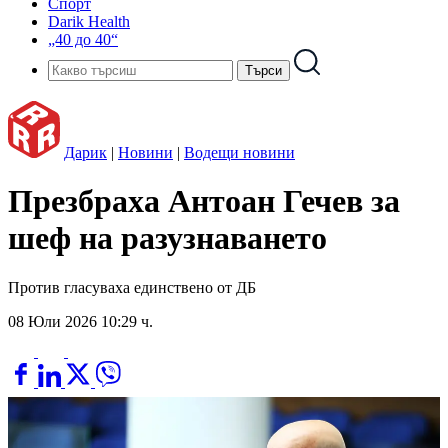
Спорт
Darik Health
„40 до 40“
Дарик
|
Новини
|
Водещи новини
Презбраха Антоан Гечев за
шеф на разузнаването
Против гласуваха единствено от ДБ
08 Юли 2026 10:29 ч.