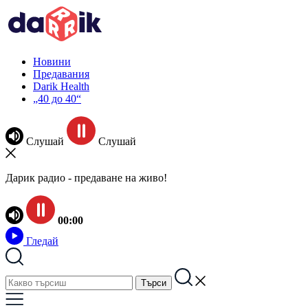
Новини
Предавания
Darik Health
„40 до 40“
Слушай
Слушай
Дарик радио - предаване на живо!
00:00
Гледай