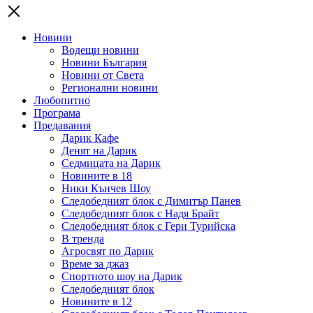
Новини
Водещи новини
Новини България
Новини от Света
Регионални новини
Любопитно
Програма
Предавания
Дарик Кафе
Денят на Дарик
Седмицата на Дарик
Новините в 18
Ники Кънчев Шоу
Следобедният блок с Димитър Панев
Следобедният блок с Надя Брайт
Следобедният блок с Гери Турийска
В тренда
Агросвят по Дарик
Време за джаз
Спортното шоу на Дарик
Следобедният блок
Новините в 12