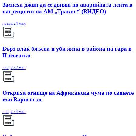
Заснеха джип да се движи по аварийната лента в
насрещното на АМ „Тракия“ (ВИДЕО)
преди 24 мин
Бърз влак блъсна и уби жена в района на гара в
Плевенско
преди 32 мин
Откриха огнище на Африканска чума по свинете
във Варненско
преди 34 мин