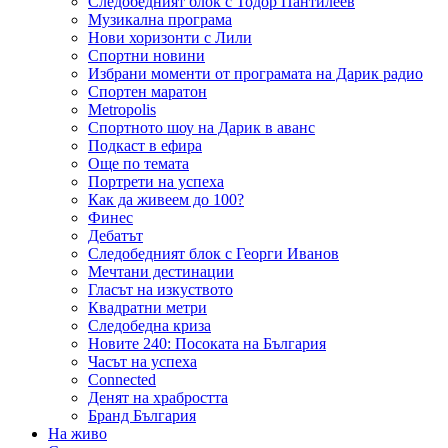
Следобедният блок с Тодор Пантилеев
Музикална програма
Нови хоризонти с Лили
Спортни новини
Избрани моменти от програмата на Дарик радио
Спортен маратон
Metropolis
Спортното шоу на Дарик в аванс
Подкаст в ефира
Още по темата
Портрети на успеха
Как да живеем до 100?
Финес
Дебатът
Следобедният блок с Георги Иванов
Мечтани дестинации
Гласът на изкуството
Квадратни метри
Следобедна криза
Новите 240: Посоката на България
Часът на успеха
Connected
Денят на храбростта
Бранд България
На живо