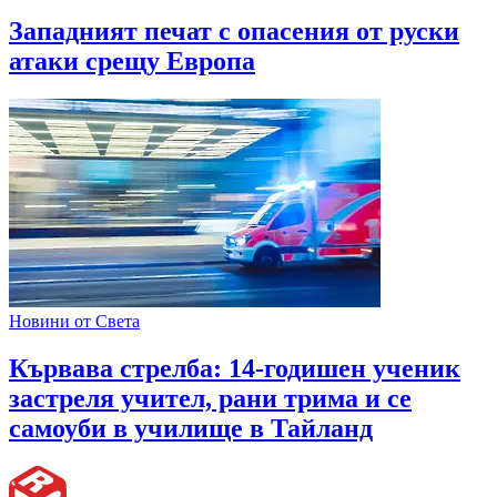
Западният печат с опасения от руски
атаки срещу Европа
Новини от Света
Кървава стрелба: 14-годишен ученик
застреля учител, рани трима и се
самоуби в училище в Тайланд