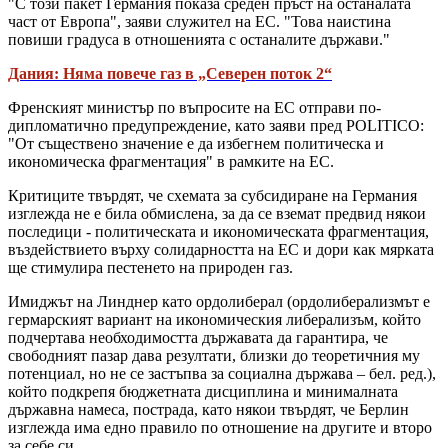
"С този пакет Германия показа среден пръст на останалата
част от Европа", заяви служител на ЕС. "Това наистина
повиши градуса в отношенията с останалите държави."
Дания: Няма повече газ в „Северен поток 2“
Френският министър по въпросите на ЕС отправи по-
дипломатично предупреждение, като заяви пред POLITICO:
"От съществено значение е да избегнем политическа и
икономическа фрагментация" в рамките на ЕС.
Критиците твърдят, че схемата за субсидиране на Германия
изглежда не е била обмислена, за да се вземат предвид някои
последици - политическата и икономическата фрагментация,
въздействието върху солидарността на ЕС и дори как мярката
ще стимулира пестенето на природен газ.
Имиджът на Линднер като ордолиберал (ордолиберализмът е
гермарският вариант на икономическия либерализъм, който
подчертава необходимостта държавата да гарантира, че
свободният пазар дава резултати, близки до теоретичния му
потенциал, но не се застъпва за социална държава – бел. ред.),
който подкрепя бюджетната дисциплина и минималната
държавна намеса, пострада, като някои твърдят, че Берлин
изглежда има едно правило по отношение на другите и второ
за себе си.