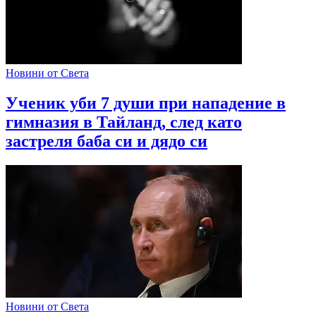
Новини от Света
Ученик уби 7 души при нападение в
гимназия в Тайланд, след като
застреля баба си и дядо си
Новини от Света