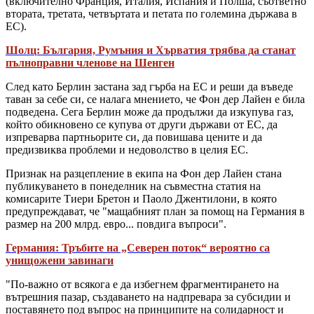
(включително Франция, Италия, Испания и Полша, съответно
втората, третата, четвъртата и петата по големина държава в
ЕС).
Шолц: България, Румъния и Хърватия трябва да станат
пълноправни членове на Шенген
След като Берлин застана зад гърба на ЕС и реши да въведе
таван за себе си, се налага мнението, че Фон дер Лайен е била
подведена. Сега Берлин може да продължи да изкупува газ,
който обикновено се купува от други държави от ЕС, да
изпреварва партньорите си, да повишава цените и да
предизвиква проблеми и недоволство в целия ЕС.
Признак на разцепление в екипа на Фон дер Лайен стана
публикуването в понеделник на съвместна статия на
комисарите Тиери Бретон и Паоло Джентилони, в която
предупреждават, че "мащабният план за помощ на Германия в
размер на 200 млрд. евро... повдига въпроси".
Германия: Тръбите на „Северен поток“ вероятно са
унищожени завинаги
"По-важно от всякога е да избегнем фрагментирането на
вътрешния пазар, създаването на надпревара за субсидии и
поставянето под въпрос на принципите на солидарност и