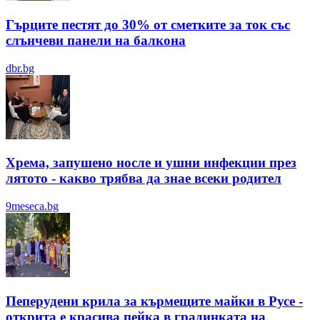
Гърците пестят до 30% от сметките за ток със
слънчеви панели на балкона
dbr.bg
Хрема, запушено носле и ушни инфекции през
лятотo - какво трябва да знае всеки родител
9meseca.bg
Пеперудени крила за кърмещите майки в Русе -
открита е красива пейка в градинката на