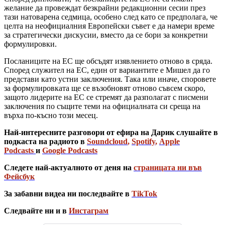
желание да провеждат безкрайни редакционни сесии през
тази натоварена седмица, особено след като се предполага, че
целта на неофициалния Европейски съвет е да намери време
за стратегически дискусии, вместо да се бори за конкретни
формулировки.
Посланиците на ЕС ще обсъдят изявлението отново в сряда.
Според служител на ЕС, един от вариантите е Мишел да го
представи като устни заключения. Така или иначе, споровете
за формулировката ще се възобновят отново съвсем скоро,
защото лидерите на ЕС се стремят да разполагат с писмени
заключения по същите теми на официалната си среща на
върха по-късно този месец.
Най-интересните разговори от ефира на Дарик слушайте в
подкаста на радиото в
Soundcloud
,
Spotify
,
Apple
Podcasts
и
Google Podcasts
Следете най-актуалното от деня на
страницата ни във
Фейсбук
За забавни видеа ни последвайте в
TikTok
Следвайте ни и в
Инстаграм