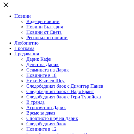
Новини
Водещи новини
Новини България
Новини от Света
Регионални новини
Любопитно
Програма
Предавания
Дарик Кафе
Денят на Дарик
Седмицата на Дарик
Новините в 18
Ники Кънчев Шоу
Следобедният блок с Димитър Панев
Следобедният блок с Надя Брайт
Следобедният блок с Гери Турийска
В тренда
Агросвят по Дарик
Време за джаз
Спортното шоу на Дарик
Следобедният блок
Новините в 12