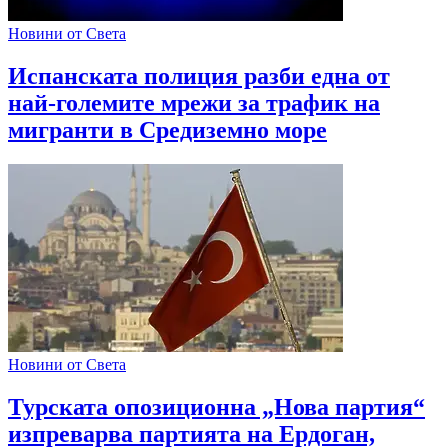
Новини от Света
Испанската полиция разби една от
най-големите мрежи за трафик на
мигранти в Средиземно море
Новини от Света
Турската опозиционна „Нова партия“
изпреварва партията на Ердоган,