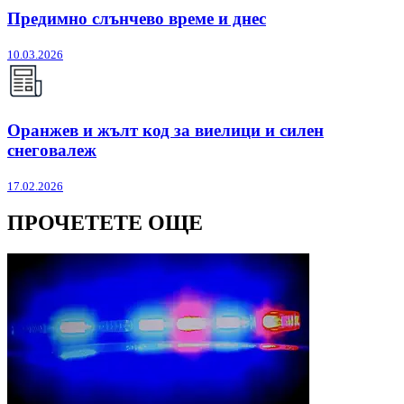
Предимно слънчево време и днес
10.03.2026
Оранжев и жълт код за виелици и силен
снеговалеж
17.02.2026
ПРОЧЕТЕТЕ ОЩЕ