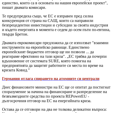
единство, които са в основата на нашия европейски проект",
пишат двамата комисари.
Те предупредиха също, че ЕС е изправен пред силна
конкуренция от страна на САЩ, които са направили
безпрецедентни инвестиции и субсидии за своята индустрия
и където енергията в момента е седем до осем пъти по-евтина,
твърди Бретон.
Двамата еврокомисари предложиха да се използват "взаимни
инструменти на европейско равнище. Единствено
европейският бюджетен отговор ще ни позволи ... да
реагираме ефективно на тази криза". „ЕС трябва да почерпи
вдъхновение от системата SURE, която помогна на
предприятията да защитят работните си места по време на
кризата Ковид.”
Германия отлага спирането на атомните си централи
Днес финансовите министри на ЕС ще се опитат да постигнат
споразумение за начина на финансиране и разпределение на
безвъзмездните средства по проекта REPowerEU -
дългосрочния отговор на ЕС на енергийната криза.
Остава да се отговори на два не толкова деликатни въпроса: