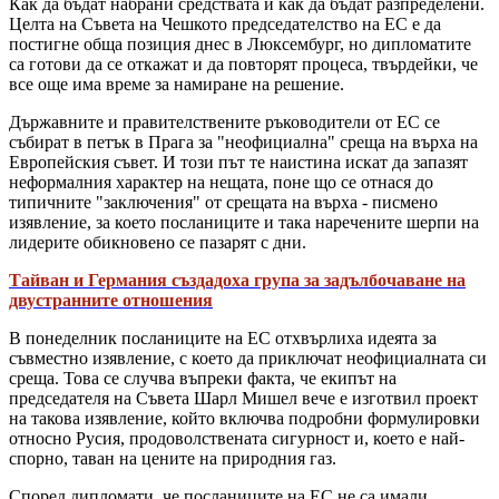
Как да бъдат набрани средствата и как да бъдат разпределени.
Целта на Съвета на Чешкото председателство на ЕС е да
постигне обща позиция днес в Люксембург, но дипломатите
са готови да се откажат и да повторят процеса, твърдейки, че
все още има време за намиране на решение.
Държавните и правителствените ръководители от ЕС се
събират в петък в Прага за "неофициална" среща на върха на
Европейския съвет. И този път те наистина искат да запазят
неформалния характер на нещата, поне що се отнася до
типичните "заключения" от срещата на върха - писмено
изявление, за което посланиците и така наречените шерпи на
лидерите обикновено се пазарят с дни.
Тайван и Германия създадоха група за задълбочаване на
двустранните отношения
В понеделник посланиците на ЕС отхвърлиха идеята за
съвместно изявление, с което да приключат неофициалната си
среща. Това се случва въпреки факта, че екипът на
председателя на Съвета Шарл Мишел вече е изготвил проект
на такова изявление, който включва подробни формулировки
относно Русия, продоволствената сигурност и, което е най-
спорно, таван на цените на природния газ.
Според дипломати, че посланиците на ЕС не са имали