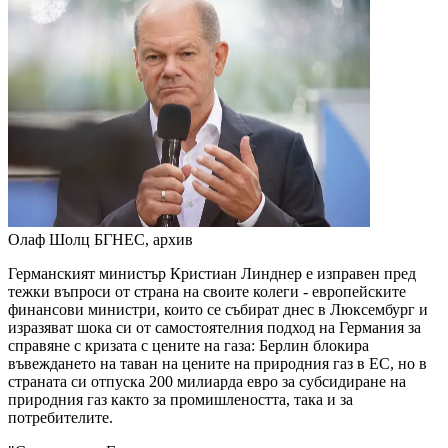
Олаф Шолц
БГНЕС, архив
Германският министър Кристиан Линднер е изправен пред
тежки въпроси от страна на своите колеги - европейските
финансови министри, които се събират днес в Люксембург и
изразяват шока си от самостоятелния подход на Германия за
справяне с кризата с цените на газа: Берлин блокира
въвеждането на таван на цените на природния газ в ЕС, но в
страната си отпуска 200 милиарда евро за субсидиране на
природния газ както за промишлеността, така и за
потребителите.