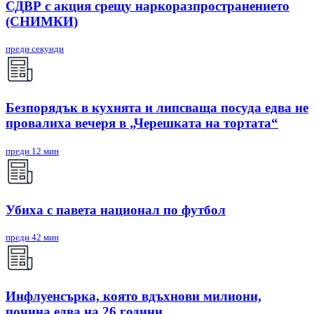
СДВР с акция срещу наркоразпространението
(СНИМКИ)
преди секунди
Безпорядък в кухнята и липсваща посуда едва не
провалиха вечеря в „Черешката на тортата“
преди 12 мин
Убиха с павета национал по футбол
преди 42 мин
Инфлуенсърка, която вдъхнови милиони,
почина едва на 26 години