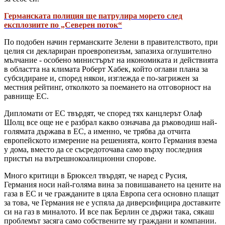
Германската полиция ще патрулира морето след
експлозиите по „Северен поток“
По подобен начин германските Зелени в правителството, при
целия си деклариран проевропеизъм, запазиха оглушително
мълчание - особено министърът на икономиката и действията
в областта на климата Роберт Хабек, който оглави плана за
субсидиране и, според някои, изглежда е по-загрижен за
местния рейтинг, отколкото за поемането на отговорност на
равнище ЕС.
Дипломати от ЕС твърдят, че според тях канцлерът Олаф
Шолц все още не е разбрал какво означава да ръководиш най-
голямата държава в ЕС, а именно, че трябва да отчита
европейското измерение на решенията, които Германия взема
у дома, вместо да се съсредоточава само върху последния
пристъп на вътрешнокоалиционни спорове.
Много критици в Брюксел твърдят, че наред с Русия,
Германия носи най-голяма вина за повишаването на цените на
газа в ЕС и че гражданите в цяла Европа сега основно плащат
за това, че Германия не е успяла да диверсифицира доставките
си на газ в миналото. И все пак Берлин се държи така, сякаш
проблемът засяга само собствените му граждани и компании.