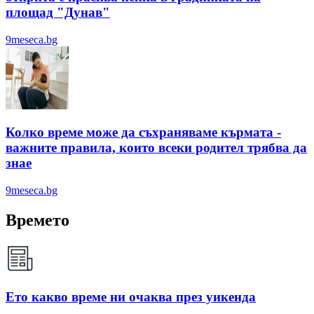
площад "Дунав"
9meseca.bg
Колко време може да съхраняваме кърмата -
важните правила, които всеки родител трябва да
знае
9meseca.bg
Времето
Ето какво време ни очаква през уикенда