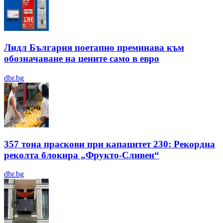
Лидл България поетапно преминава към
обозначаване на цените само в евро
dbr.bg
357 тона праскови при капацитет 230: Рекордна
реколта блокира „Фрукто-Сливен“
dbr.bg