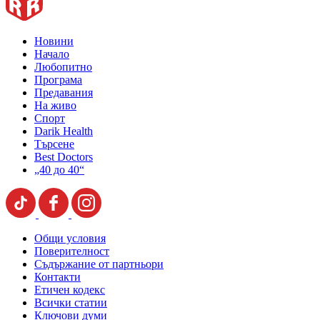
Новини
Начало
Любопитно
Програма
Предавания
На живо
Спорт
Darik Health
Търсене
Best Doctors
„40 до 40“
Общи условия
Поверителност
Съдържание от партньори
Контакти
Етичен кодекс
Всички статии
Ключови думи