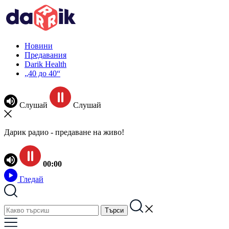
Новини
Предавания
Darik Health
„40 до 40“
Слушай
Слушай
Дарик радио - предаване на живо!
00:00
Гледай