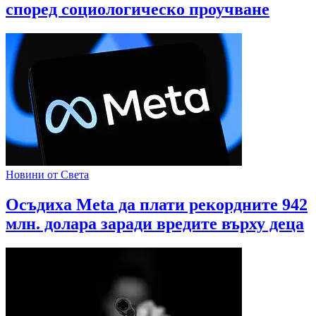
според социологическо проучване
Новини от Света
Осъдиха Meta да плати рекордните 942
млн. долара заради вредите върху деца