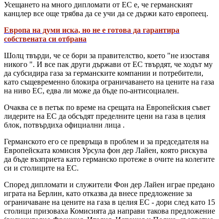
Усещането на много дипломати от ЕС е, че германският
канцлер все още трябва да се учи да се държи като европеец.
Европа на думи иска, но не е готова да гарантира
собствената си отбрана
Шолц твърди, че се бори за правителство, което "не изоставя
никого ". И все пак други държави от ЕС твърдят, че ходът му
да субсидира газа за германските компании и потребители,
като същевременно блокира ограничаването на цените на газа
на ниво ЕС, едва ли може да бъде по-антисоциален.
Очаква се в петък по време на срещата на Европейския съвет
лидерите на ЕС да обсъдят пределните цени на газа в целия
блок, потвърдиха официални лица .
Германското его се превръща в проблем и за председателя на
Европейската комисия Урсула фон дер Лайен, която рискува
да бъде възприета като германско протеже в очите на колегите
си и столиците на ЕС.
Според дипломати и служители Фон дер Лайен играе предано
играта на Берлин, като отказва да внесе предложение за
ограничаване на цените на газа в целия ЕС - дори след като 15
столици призоваха Комисията да направи такова предложение