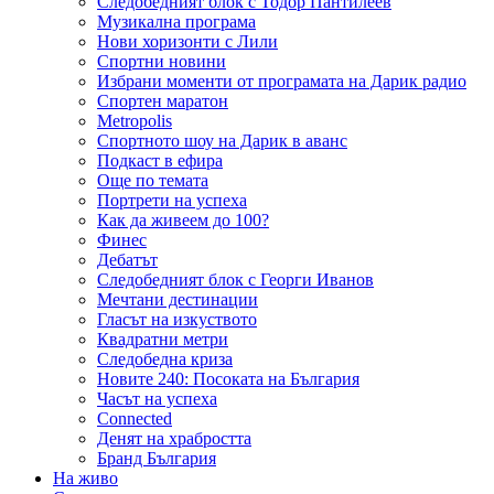
Следобедният блок с Тодор Пантилеев
Музикална програма
Нови хоризонти с Лили
Спортни новини
Избрани моменти от програмата на Дарик радио
Спортен маратон
Metropolis
Спортното шоу на Дарик в аванс
Подкаст в ефира
Още по темата
Портрети на успеха
Как да живеем до 100?
Финес
Дебатът
Следобедният блок с Георги Иванов
Мечтани дестинации
Гласът на изкуството
Квадратни метри
Следобедна криза
Новите 240: Посоката на България
Часът на успеха
Connected
Денят на храбростта
Бранд България
На живо