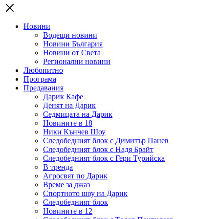
Новини
Водещи новини
Новини България
Новини от Света
Регионални новини
Любопитно
Програма
Предавания
Дарик Кафе
Денят на Дарик
Седмицата на Дарик
Новините в 18
Ники Кънчев Шоу
Следобедният блок с Димитър Панев
Следобедният блок с Надя Брайт
Следобедният блок с Гери Турийска
В тренда
Агросвят по Дарик
Време за джаз
Спортното шоу на Дарик
Следобедният блок
Новините в 12