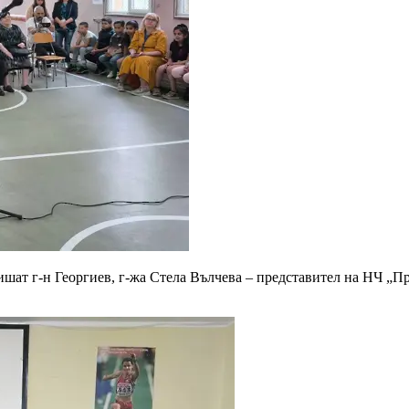
ишат г-н Георгиев, г-жа Стела Вълчева – представител на НЧ „