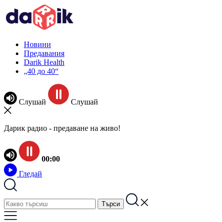
Новини
Предавания
Darik Health
„40 до 40“
Слушай
Слушай
Дарик радио - предаване на живо!
00:00
Гледай