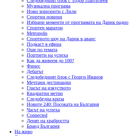
Следобедният блок с Тодор Пантилеев
Музикална програма
Нови хоризонти с Лили
Спортни новини
Избрани моменти от програмата на Дарик радио
Спортен маратон
Metropolis
Спортното шоу на Дарик в аванс
Подкаст в ефира
Още по темата
Портрети на успеха
Как да живеем до 100?
Финес
Дебатът
Следобедният блок с Георги Иванов
Мечтани дестинации
Гласът на изкуството
Квадратни метри
Следобедна криза
Новите 240: Посоката на България
Часът на успеха
Connected
Денят на храбростта
Бранд България
На живо