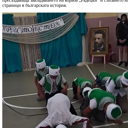
пресъздаваща завладяването на кораба „Радецки“ и слизането н
страници в българската история.