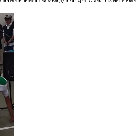
а Ботевите четници на Козлодуйския бряг. С много талант и въл