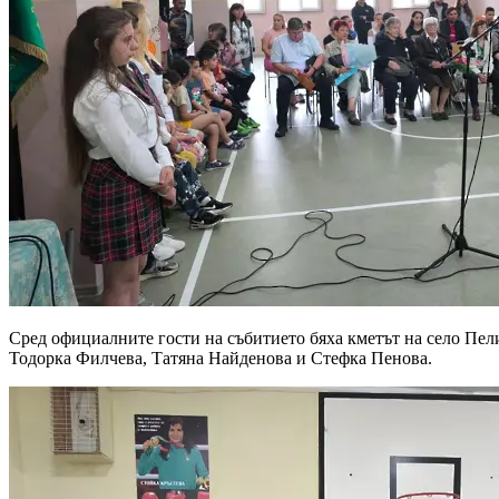
Сред официалните гости на събитието бяха кметът на село Пел
Тодорка Филчева, Татяна Найденова и Стефка Пенова.