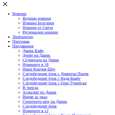
Новини
Водещи новини
Новини България
Новини от Света
Регионални новини
Любопитно
Програма
Предавания
Дарик Кафе
Денят на Дарик
Седмицата на Дарик
Новините в 18
Ники Кънчев Шоу
Следобедният блок с Димитър Панев
Следобедният блок с Надя Брайт
Следобедният блок с Гери Турийска
В тренда
Агросвят по Дарик
Време за джаз
Спортното шоу на Дарик
Следобедният блок
Новините в 12