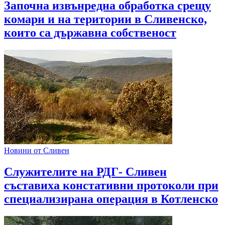
Започна извънредна обработка срещу
комари и на територии в Сливенско,
които са държавна собственост
Новини от Сливен
Служителите на РДГ- Сливен
съставиха констативни протоколи при
специализирана операция в Котленско