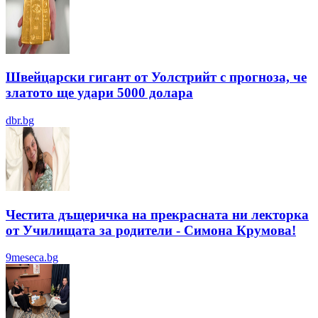
Швейцарски гигант от Уолстрийт с прогноза, че
златото ще удари 5000 долара
dbr.bg
Честита дъщеричка на прекрасната ни лекторка
от Училищата за родители - Симона Крумова!
9meseca.bg