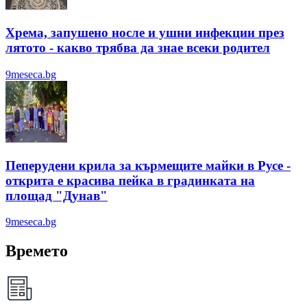
Хрема, запушено носле и ушни инфекции през
лятотo - какво трябва да знае всеки родител
9meseca.bg
Пеперудени крила за кърмещите майки в Русе -
открита е красива пейка в градинката на
площад "Дунав"
9meseca.bg
Времето