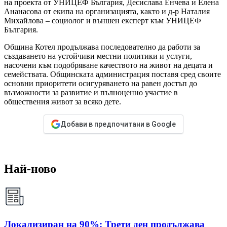
на проекта от УНИЦЕФ България, Десислава Енчева и Елена
Ананасова от екипа на организацията, както и д-р Наталия
Михайлова – социолог и външен експерт към УНИЦЕФ
България.
Община Котел продължава последователно да работи за
създаването на устойчиви местни политики и услуги,
насочени към подобряване качеството на живот на децата и
семействата. Общинската администрация поставя сред своите
основни приоритети осигуряването на равен достъп до
възможности за развитие и пълноценно участие в
обществения живот за всяко дете.
Добави в предпочитани в Google
Най-ново
Локализиран на 90%: Трети ден продължава