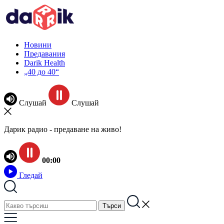
Новини
Предавания
Darik Health
„40 до 40“
Слушай
Слушай
Дарик радио - предаване на живо!
00:00
Гледай