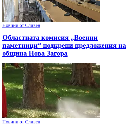
Новини от Сливен
Областната комисия „Военни
паметници“ подкрепи предложения на
община Нова Загора
Новини от Сливен