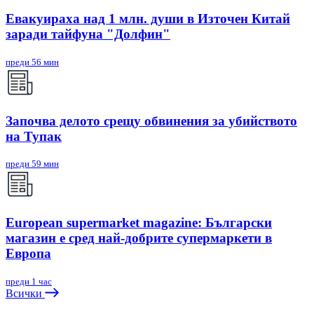
Евакуираха над 1 млн. души в Източен Китай
заради тайфуна "Долфин"
преди 56 мин
Започва делото срещу обвинения за убийството
на Тупак
преди 59 мин
European supermarket magazine: Български
магазин е сред най-добрите супермаркети в
Европа
преди 1 час
Всички