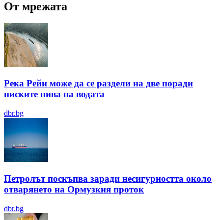
От мрежата
Река Рейн може да се раздели на две поради
ниските нива на водата
dbr.bg
Петролът поскъпва заради несигурността около
отварянето на Ормузкия проток
dbr.bg