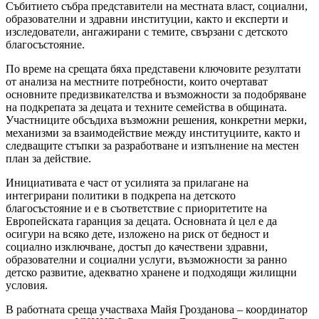
Събитието събра представители на местната власт, социални,
образователни и здравни институции, както и експерти и
изследователи, ангажирани с темите, свързани с детското
благосъстояние.
По време на срещата бяха представени ключовите резултати
от анализа на местните потребности, които очертават
основните предизвикателства и възможности за подобряване
на подкрепата за децата и техните семейства в общината.
Участниците обсъдиха възможни решения, конкретни мерки,
механизми за взаимодействие между институциите, както и
следващите стъпки за разработване и изпълнение на местен
план за действие.
Инициативата е част от усилията за прилагане на
интегрирани политики в подкрепа на детското
благосъстояние и е в съответствие с приоритетите на
Европейската гаранция за децата. Основната ѝ цел е да
осигури на всяко дете, изложено на риск от бедност и
социално изключване, достъп до качествени здравни,
образователни и социални услуги, възможности за ранно
детско развитие, адекватно хранене и подходящи жилищни
условия.
В работната среща участваха Майя Грозданова – координатор