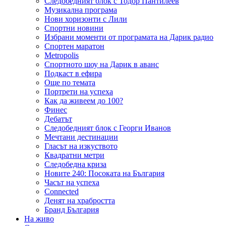
Следобедният блок с Тодор Пантилеев
Музикална програма
Нови хоризонти с Лили
Спортни новини
Избрани моменти от програмата на Дарик радио
Спортен маратон
Metropolis
Спортното шоу на Дарик в аванс
Подкаст в ефира
Още по темата
Портрети на успеха
Как да живеем до 100?
Финес
Дебатът
Следобедният блок с Георги Иванов
Мечтани дестинации
Гласът на изкуството
Квадратни метри
Следобедна криза
Новите 240: Посоката на България
Часът на успеха
Connected
Денят на храбростта
Бранд България
На живо