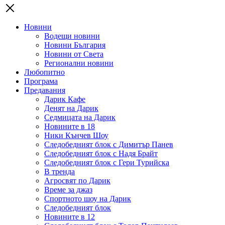
Новини
Водещи новини
Новини България
Новини от Света
Регионални новини
Любопитно
Програма
Предавания
Дарик Кафе
Денят на Дарик
Седмицата на Дарик
Новините в 18
Ники Кънчев Шоу
Следобедният блок с Димитър Панев
Следобедният блок с Надя Брайт
Следобедният блок с Гери Турийска
В тренда
Агросвят по Дарик
Време за джаз
Спортното шоу на Дарик
Следобедният блок
Новините в 12