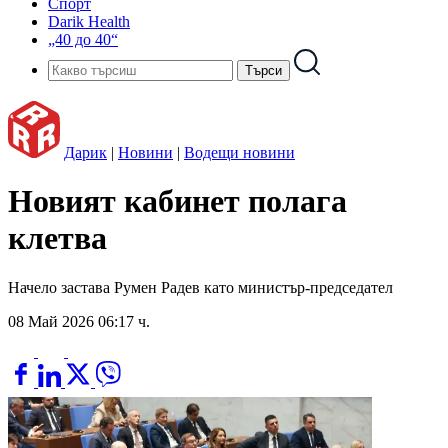
Спорт
Darik Health
„40 до 40“
Дарик
|
Новини
|
Водещи новини
Новият кабинет полага
клетва
Начело застава Румен Радев като министър-председател
08 Май 2026 06:17 ч.