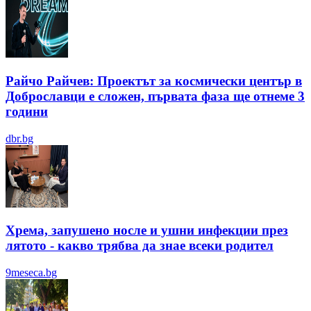
Райчо Райчев: Проектът за космически център в
Доброславци е сложен, първата фаза ще отнеме 3
години
dbr.bg
Хрема, запушено носле и ушни инфекции през
лятотo - какво трябва да знае всеки родител
9meseca.bg