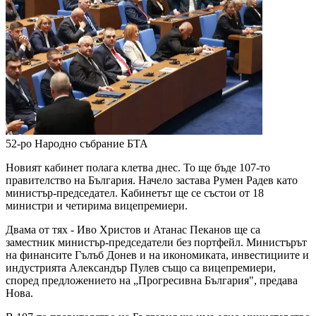
52-ро Народно събрание
БТА
Новият кабинет полага клетва днес. То ще бъде 107-то
правителство на България. Начело застава Румен Радев като
министър-председател. Кабинетът ще се състои от 18
министри и четирима вицепремиери.
Двама от тях - Иво Христов и Атанас Пеканов ще са
заместник министър-председатели без портфейл. Министърът
на финансите Гълъб Донев и на икономиката, инвестициите и
индустрията Александър Пулев също са вицепремиери,
според предложението на „Прогресивна България", предава
Нова.