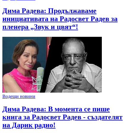
Дима Радева: Продължаваме
инициативата на Радосвет Радев за
пленера „Звук и цвят“!
Водещи новини
Дима Радева: В момента се пише
книга за Радосвет Радев - създателят
на Дарик радио!