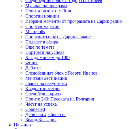
Следобедният блок с Тодор Пантилеев
Музикална програма
Нови хоризонти с Лили
Спортни новини
Избрани моменти от програмата на Дарик радио
Спортен маратон
Metropolis
Спортното шоу на Дарик в аванс
Подкаст в ефира
Още по темата
Портрети на успеха
Как да живеем до 100?
Финес
Дебатът
Следобедният блок с Георги Иванов
Мечтани дестинации
Гласът на изкуството
Квадратни метри
Следобедна криза
Новите 240: Посоката на България
Часът на успеха
Connected
Денят на храбростта
Бранд България
На живо