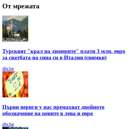
От мрежата
Турският "крал на дюнерите" плати 3 млн. евро
за сватбата на сина си в Италия (снимки)
dbr.bg
Първи вериги у нас премахват двойното
обозначение на цените в лева и евро
dbr.bg