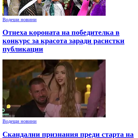
Водещи новини
Отнеха короната на победителка в
конкурс за красота заради расистки
публикации
Водещи новини
Скандални признания преди старта на