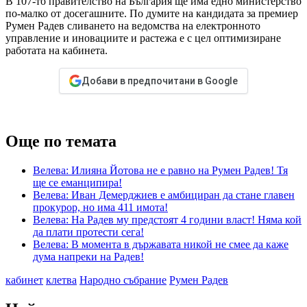
В 107-то правителство на България ще има едно министерство
по-малко от досегашните. По думите на кандидата за премиер
Румен Радев сливането на ведомства на електронното
управление и иновациите и растежа е с цел оптимизиране
работата на кабинета.
Добави в предпочитани в Google
Още по темата
Велева: Илияна Йотова не е равно на Румен Радев! Тя
ще се еманципира!
Велева: Иван Демерджиев е амбициран да стане главен
прокурор, но има 411 имота!
Велева: На Радев му предстоят 4 години власт! Няма кой
да плати протести сега!
Велева: В момента в държавата никой не смее да каже
дума напреки на Радев!
кабинет
клетва
Народно събрание
Румен Радев