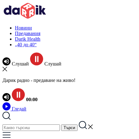
Новини
Предавания
Darik Health
„40 до 40“
Слушай
Слушай
Дарик радио - предаване на живо!
00:00
Гледай