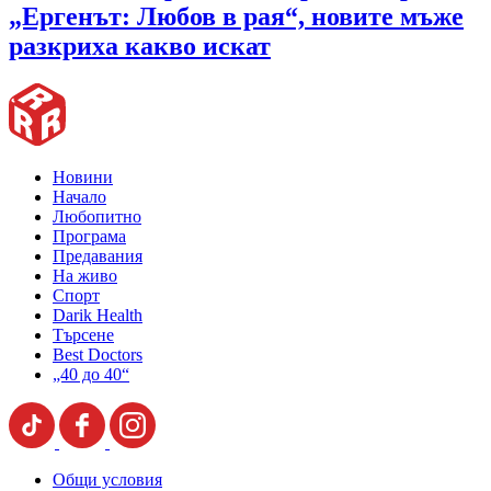
„Ергенът: Любов в рая“, новите мъже
разкриха какво искат
Новини
Начало
Любопитно
Програма
Предавания
На живо
Спорт
Darik Health
Търсене
Best Doctors
„40 до 40“
Общи условия