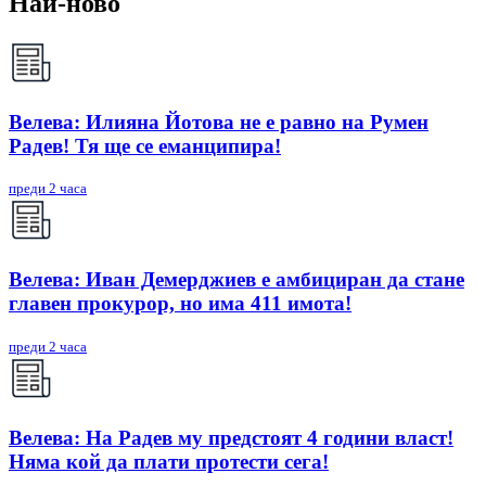
Най-ново
Велева: Илияна Йотова не е равно на Румен
Радев! Тя ще се еманципира!
преди 2 часа
Велева: Иван Демерджиев е амбициран да стане
главен прокурор, но има 411 имота!
преди 2 часа
Велева: На Радев му предстоят 4 години власт!
Няма кой да плати протести сега!