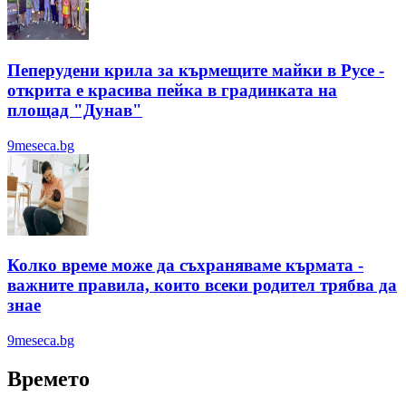
Пеперудени крила за кърмещите майки в Русе -
открита е красива пейка в градинката на
площад "Дунав"
9meseca.bg
Колко време може да съхраняваме кърмата -
важните правила, които всеки родител трябва да
знае
9meseca.bg
Времето