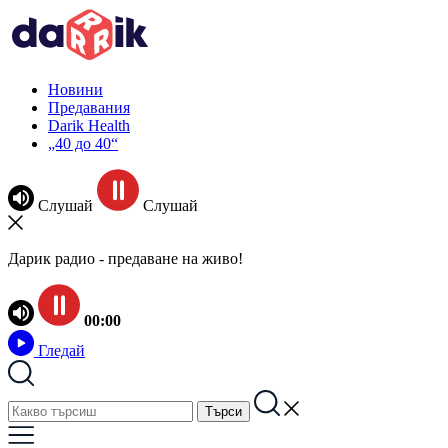
Новини
Предавания
Darik Health
„40 до 40“
Слушай
Слушай
Дарик радио - предаване на живо!
00:00
Гледай