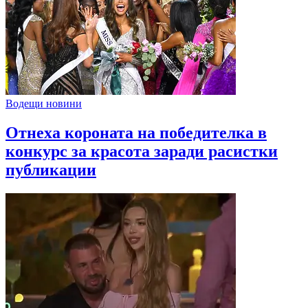
Водещи новини
Отнеха короната на победителка в
конкурс за красота заради расистки
публикации