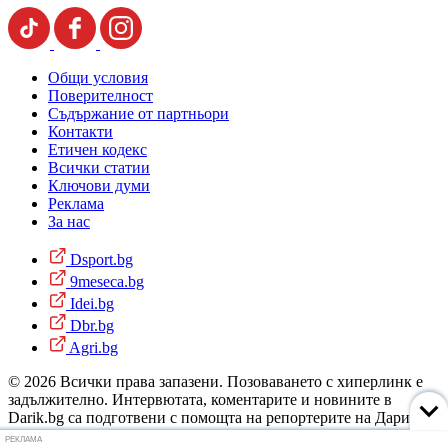
Общи условия
Поверителност
Съдържание от партньори
Контакти
Етичен кодекс
Всички статии
Ключови думи
Реклама
За нас
Dsport.bg
9meseca.bg
Idei.bg
Dbr.bg
Agri.bg
© 2026 Всички права запазени. Позоваването с хиперлинк е
задължително. Интервютата, коментарите и новините в
Darik.bg са подготвени с помощта на репортерите на Дарик
Радио и новинарските емисии на радиото. Снимки: Дарик
РЕКЛАМА