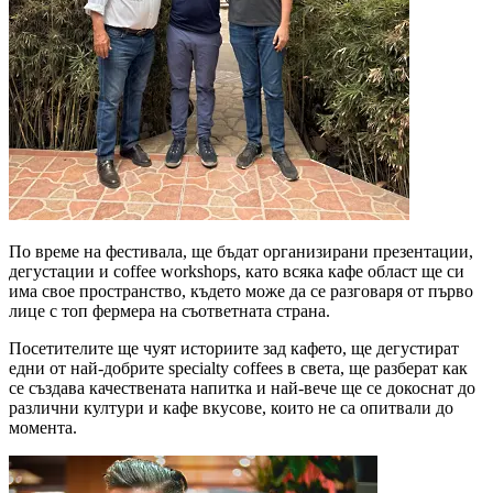
По време на фестивала, ще бъдат организирани презентации,
дегустации и coffee workshops, като всяка кафе област ще си
има свое пространство, където може да се разговаря от първо
лице с топ фермера на съответната страна.
Посетителите ще чуят историите зад кафето, ще дегустират
едни от най-добрите specialty coffees в света, ще разберат как
се създава качествената напитка и най-вече ще се докоснат до
различни култури и кафе вкусове, които не са опитвали до
момента.