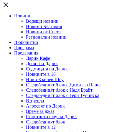
Новини
Водещи новини
Новини България
Новини от Света
Регионални новини
Любопитно
Програма
Предавания
Дарик Кафе
Денят на Дарик
Седмицата на Дарик
Новините в 18
Ники Кънчев Шоу
Следобедният блок с Димитър Панев
Следобедният блок с Надя Брайт
Следобедният блок с Гери Турийска
В тренда
Агросвят по Дарик
Време за джаз
Спортното шоу на Дарик
Следобедният блок
Новините в 12