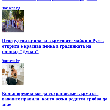
9meseca.bg
Пеперудени крила за кърмещите майки в Русе -
открита е красива пейка в градинката на
площад "Дунав"
9meseca.bg
Колко време може да съхраняваме кърмата -
важните правила, които всеки родител трябва да
знае