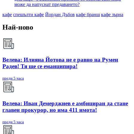
може да напуснат предаването?
кафе
спешълти кафе
Йордан Дъбов
кафе бранш
кафе зърна
Най-ново
Велева: Илияна Йотова не е равно на Румен
Радев! Тя ще се еманципира!
преди 5 часа
Велева: Иван Демерджиев е амбициран да стане
главен прокурор, но има 411 имота!
преди 5 часа