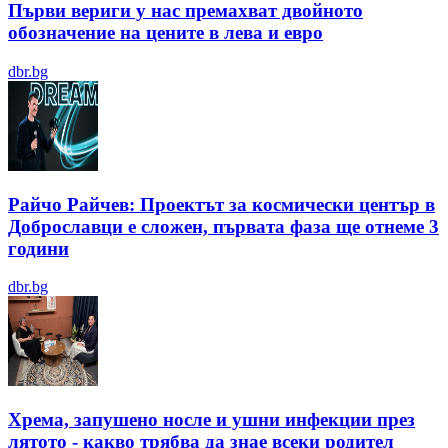
Първи вериги у нас премахват двойното
обозначение на цените в лева и евро
dbr.bg
Райчо Райчев: Проектът за космически център в
Доброславци е сложен, първата фаза ще отнеме 3
години
dbr.bg
Хрема, запушено носле и ушни инфекции през
лятотo - какво трябва да знае всеки родител