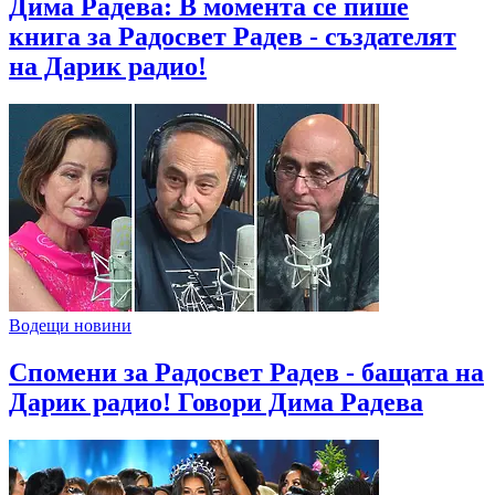
Дима Радева: В момента се пише
книга за Радосвет Радев - създателят
на Дарик радио!
Водещи новини
Спомени за Радосвет Радев - бащата на
Дарик радио! Говори Дима Радева