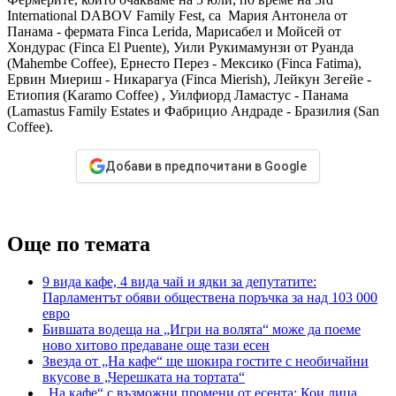
International DABOV Family Fest, са Мария Антонела от
Панама - фермата Finca Lerida, Марисабел и Мойсей от
Хондурас (Finca El Puente), Уили Рукимамунзи от Руанда
(Mahembe Coffee), Ернесто Перез - Мексико (Finca Fatima),
Ервин Миериш - Никарагуа (Finca Mierish), Лейкун Зегейе -
Етиопия (Karamo Coffee) , Уилфиорд Ламастус - Панама
(Lamastus Family Estates и Фабрицио Андраде - Бразилия (San
Coffee).
Добави в предпочитани в Google
Още по темата
9 вида кафе, 4 вида чай и ядки за депутатите:
Парламентът обяви обществена поръчка за над 103 000
евро
Бившата водеща на „Игри на волята“ може да поеме
ново хитово предаване още тази есен
Звезда от „На кафе“ ще шокира гостите с необичайни
вкусове в „Черешката на тортата“
„На кафе“ с възможни промени от есента: Кои лица