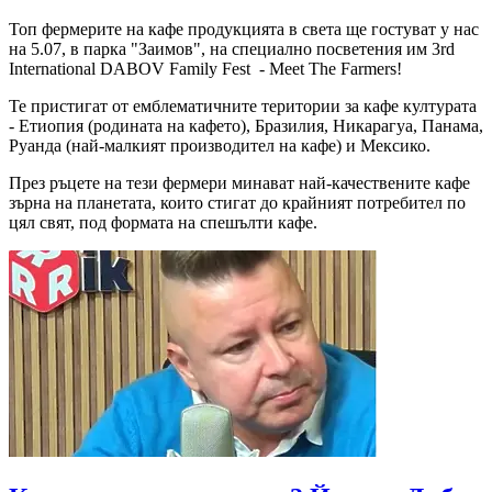
Топ фермерите на кафе продукцията в света ще гостуват у нас
на 5.07, в парка "Заимов", на специално посветения им 3rd
International DABOV Family Fest - Meet The Farmers!
Те пристигат от емблематичните територии за кафе културата
- Етиопия (родината на кафето), Бразилия, Никарагуа, Панама,
Руанда (най-малкият производител на кафе) и Мексико.
През ръцете на тези фермери минават най-качествените кафе
зърна на планетата, които стигат до крайният потребител по
цял свят, под формата на спешълти кафе.