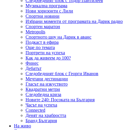
Следобедният блок с Тодор Пантилеев
Музикална програма
Нови хоризонти с Лили
Спортни новини
Избрани моменти от програмата на Дарик радио
Спортен маратон
Metropolis
Спортното шоу на Дарик в аванс
Подкаст в ефира
Още по темата
Портрети на успеха
Как да живеем до 100?
Финес
Дебатът
Следобедният блок с Георги Иванов
Мечтани дестинации
Гласът на изкуството
Квадратни метри
Следобедна криза
Новите 240: Посоката на България
Часът на успеха
Connected
Денят на храбростта
Бранд България
На живо