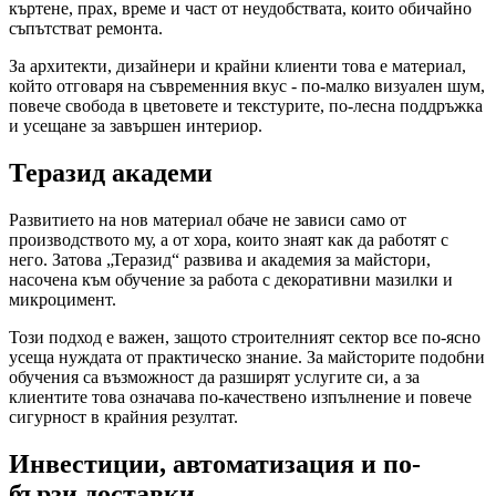
къртене, прах, време и част от неудобствата, които обичайно
съпътстват ремонта.
За архитекти, дизайнери и крайни клиенти това е материал,
който отговаря на съвременния вкус - по-малко визуален шум,
повече свобода в цветовете и текстурите, по-лесна поддръжка
и усещане за завършен интериор.
Теразид академи
Развитието на нов материал обаче не зависи само от
производството му, а от хора, които знаят как да работят с
него. Затова „Теразид“ развива и академия за майстори,
насочена към обучение за работа с декоративни мазилки и
микроцимент.
Този подход е важен, защото строителният сектор все по-ясно
усеща нуждата от практическо знание. За майсторите подобни
обучения са възможност да разширят услугите си, а за
клиентите това означава по-качествено изпълнение и повече
сигурност в крайния резултат.
Инвестиции, автоматизация и по-
бързи доставки