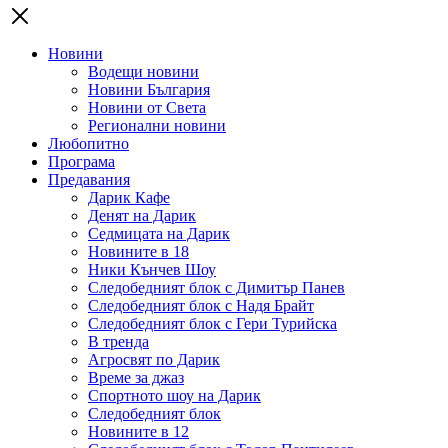
Новини
Водещи новини
Новини България
Новини от Света
Регионални новини
Любопитно
Програма
Предавания
Дарик Кафе
Денят на Дарик
Седмицата на Дарик
Новините в 18
Ники Кънчев Шоу
Следобедният блок с Димитър Панев
Следобедният блок с Надя Брайт
Следобедният блок с Гери Турийска
В тренда
Агросвят по Дарик
Време за джаз
Спортното шоу на Дарик
Следобедният блок
Новините в 12