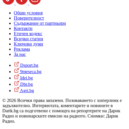
Общи условия
Поверителност
Съдържание от партньори
Контакти
Етичен кодекс
Всички статии
Ключови думи
Реклама
За нас
Dsport.bg
9meseca.bg
Idei.bg
Dbr.bg
Agri.bg
© 2026 Всички права запазени. Позоваването с хиперлинк е
задължително. Интервютата, коментарите и новините в
Darik.bg са подготвени с помощта на репортерите на Дарик
Радио и новинарските емисии на радиото. Снимки: Дарик
Радио.