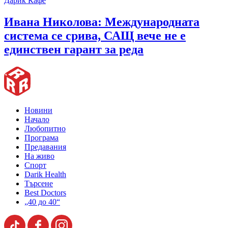
Дарик Кафе
Ивана Николова: Международната
система се срива, САЩ вече не е
единствен гарант за реда
Новини
Начало
Любопитно
Програма
Предавания
На живо
Спорт
Darik Health
Търсене
Best Doctors
„40 до 40“