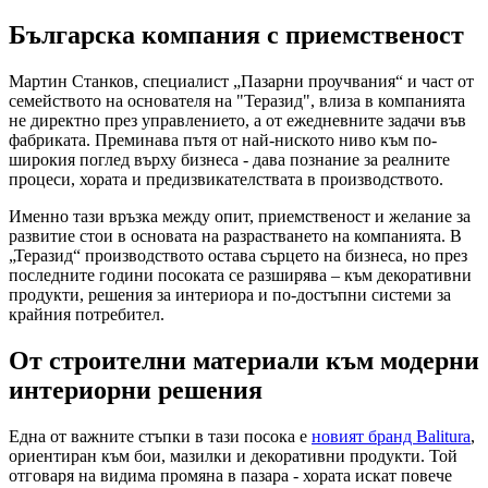
Българска компания с приемственост
Мартин Станков, специалист „Пазарни проучвания“ и част от
семейството на основателя на "Теразид", влиза в компанията
не директно през управлението, а от ежедневните задачи във
фабриката. Преминава пътя от най-ниското ниво към по-
широкия поглед върху бизнеса - дава познание за реалните
процеси, хората и предизвикателствата в производството.
Именно тази връзка между опит, приемственост и желание за
развитие стои в основата на разрастването на компанията. В
„Теразид“ производството остава сърцето на бизнеса, но през
последните години посоката се разширява – към декоративни
продукти, решения за интериора и по-достъпни системи за
крайния потребител.
От строителни материали към модерни
интериорни решения
Една от важните стъпки в тази посока е
новият бранд Balitura
,
ориентиран към бои, мазилки и декоративни продукти. Той
отговаря на видима промяна в пазара - хората искат повече