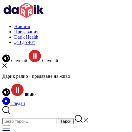
Новини
Предавания
Darik Health
„40 до 40“
Слушай
Слушай
Дарик радио - предаване на живо!
00:00
Гледай