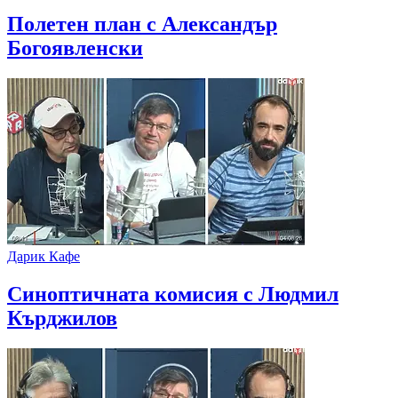
Полетен план с Александър
Богоявленски
Дарик Кафе
Синоптичната комисия с Людмил
Кърджилов