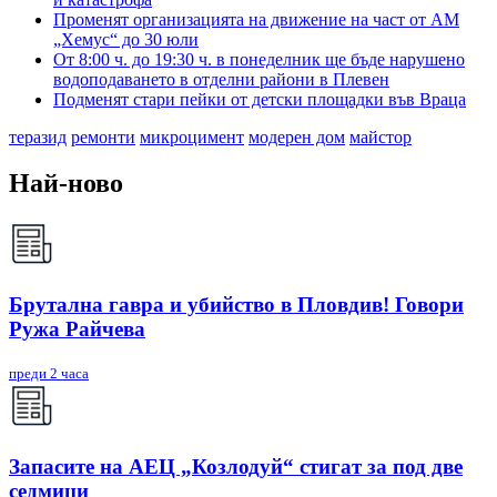
Променят организацията на движение на част от АМ
„Хемус“ до 30 юли
От 8:00 ч. до 19:30 ч. в понеделник ще бъде нарушено
водоподаването в отделни райони в Плевен
Подменят стари пейки от детски площадки във Враца
теразид
ремонти
микроцимент
модерен дом
майстор
Най-ново
Брутална гавра и убийство в Пловдив! Говори
Ружа Райчева
преди 2 часа
Запасите на АЕЦ „Козлодуй“ стигат за под две
седмици