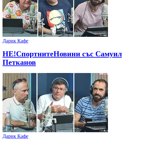
Дарик Кафе
НЕ!СпортнитеНовини със Самуил
Петканов
Дарик Кафе