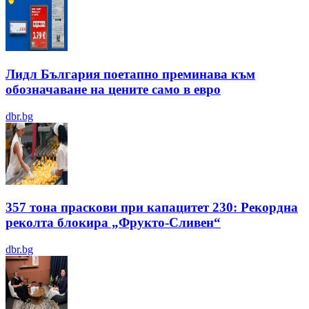
Лидл България поетапно преминава към
обозначаване на цените само в евро
dbr.bg
357 тона праскови при капацитет 230: Рекордна
реколта блокира „Фрукто-Сливен“
dbr.bg