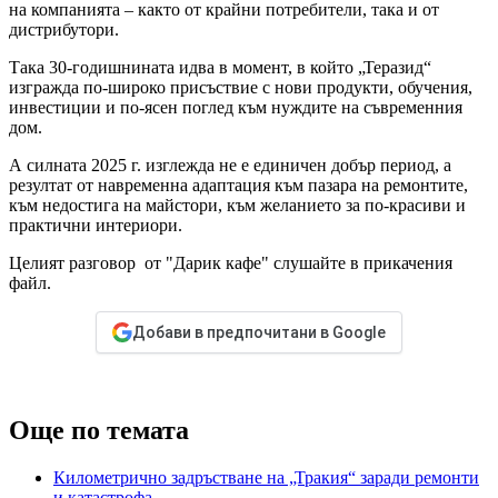
на компанията – както от крайни потребители, така и от
дистрибутори.
Така 30-годишнината идва в момент, в който „Теразид“
изгражда по-широко присъствие с нови продукти, обучения,
инвестиции и по-ясен поглед към нуждите на съвременния
дом.
А силната 2025 г. изглежда не е единичен добър период, а
резултат от навременна адаптация към пазара на ремонтите,
към недостига на майстори, към желанието за по-красиви и
практични интериори.
Целият разговор от "Дарик кафе" слушайте в прикачения
файл.
Добави в предпочитани в Google
Още по темата
Километрично задръстване на „Тракия“ заради ремонти
и катастрофа