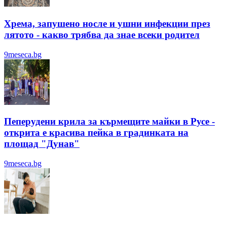
Хрема, запушено носле и ушни инфекции през
лятотo - какво трябва да знае всеки родител
9meseca.bg
Пеперудени крила за кърмещите майки в Русе -
открита е красива пейка в градинката на
площад "Дунав"
9meseca.bg