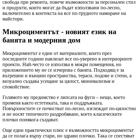
свобода при ремонта, повече възможности за персонален стил
и продукти, които могат да бъдат използвани по-лесно,
включително в контекста на все по-трудното намиране на
майстори.
Микроциментът - новият език на
банята и модерния дом
Микроциментът е един от материалите, които през
последните години навлизат все по-уверено в интериорните
проекти. Най-често се използва в мокри помещения, но
приложението му не се изчерпва с банята. Подходящ е за
вътрешни и външни пространства, тераси, подове и стени, а
визуално създава усещане за цялост, минимализъм и
спокойствие.
Голямото му предимство е липсата на фуги – нещо, което
променя както естетиката, така и поддръжката.
Повърхностите се почистват по-лесно, изглеждат по-цялостни
и не носят типичното раздробяване, което класическите
плочки понякога създават.
Още един практически плюс е възможността микроциментът
да се полага върху стари, но здрави плочки. Така се спестяват