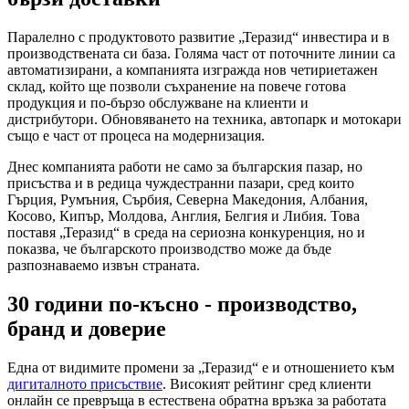
Паралелно с продуктовото развитие „Теразид“ инвестира и в
производствената си база. Голяма част от поточните линии са
автоматизирани, а компанията изгражда нов четириетажен
склад, който ще позволи съхранение на повече готова
продукция и по-бързо обслужване на клиенти и
дистрибутори. Обновяването на техника, автопарк и мотокари
също е част от процеса на модернизация.
Днес компанията работи не само за българския пазар, но
присъства и в редица чуждестранни пазари, сред които
Гърция, Румъния, Сърбия, Северна Македония, Албания,
Косово, Кипър, Молдова, Англия, Белгия и Либия. Това
поставя „Теразид“ в среда на сериозна конкуренция, но и
показва, че българското производство може да бъде
разпознаваемо извън страната.
30 години по-късно - производство,
бранд и доверие
Една от видимите промени за „Теразид“ е и отношението към
дигиталното присъствие
. Високият рейтинг сред клиенти
онлайн се превръща в естествена обратна връзка за работата