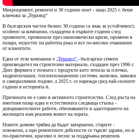
Микроцимент, ремонти и 30 години опит - защо 2025 г. беше
ключова за „Теразид“
В българския частен бизнес 30 години са знак за устойчивост,
особено за компании, създадени в първите години след
промените, преминали през икономически кризи, промени в
пазара, недостиг на работна ръка и все по-високи очаквания
от клиентите.
Една от тези компании е
„Теразид“
- български семеен
производител на строителни материали, създаден през 1996 г.
Днес фирмата е позната с продукти като лепила за плочки,
хидроизолации, топлоизолационни системи, мазилки, замазки
и саморазливни подове, а 2025 г. се нарежда сред най-силните
години в историята ѝ.
Причината не е само в активното строителство. След ръста на
имотния пазар идва и естествената следваща стъпка -
довършвителните работи, обновяването и адаптирането на
жилищата към реалния живот на хората.
Новите домове трябва да бъдат завършени, старите -
освежени, а при ремонтните дейсности се търсят здрави, но и
по-практични, красиви и лесни за поддръжка решения.