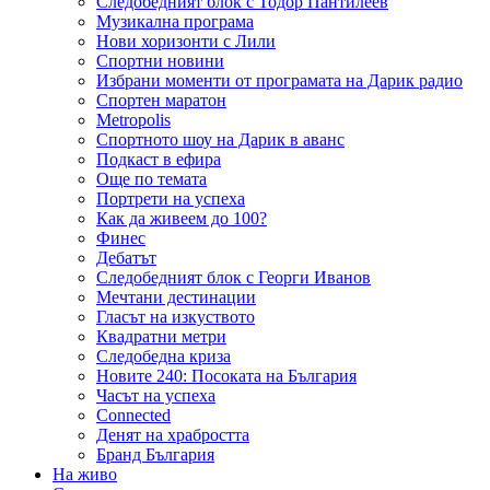
Следобедният блок с Тодор Пантилеев
Музикална програма
Нови хоризонти с Лили
Спортни новини
Избрани моменти от програмата на Дарик радио
Спортен маратон
Metropolis
Спортното шоу на Дарик в аванс
Подкаст в ефира
Още по темата
Портрети на успеха
Как да живеем до 100?
Финес
Дебатът
Следобедният блок с Георги Иванов
Мечтани дестинации
Гласът на изкуството
Квадратни метри
Следобедна криза
Новите 240: Посоката на България
Часът на успеха
Connected
Денят на храбростта
Бранд България
На живо