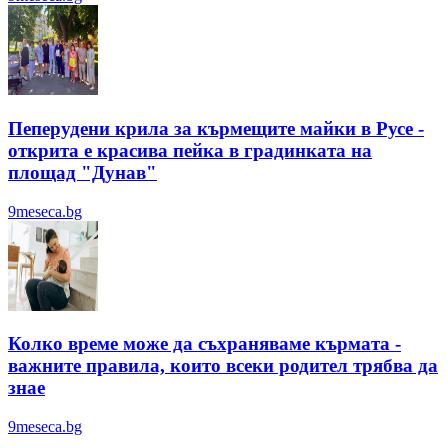
Пеперудени крила за кърмещите майки в Русе -
открита е красива пейка в градинката на
площад "Дунав"
9meseca.bg
Колко време може да съхраняваме кърмата -
важните правила, които всеки родител трябва да
знае
9meseca.bg