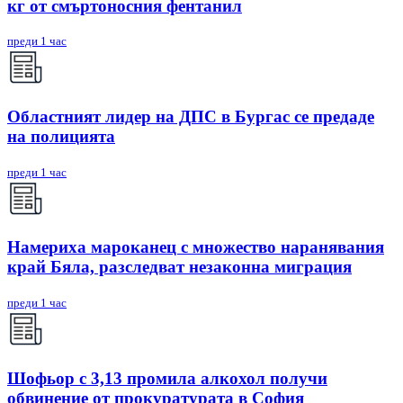
кг от смъртоносния фентанил
преди 1 час
Областният лидер на ДПС в Бургас се предаде
на полицията
преди 1 час
Намериха мароканец с множество наранявания
край Бяла, разследват незаконна миграция
преди 1 час
Шофьор с 3,13 промила алкохол получи
обвинение от прокуратурата в София