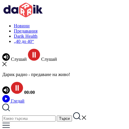
Новини
Предавания
Darik Health
„40 до 40“
Слушай
Слушай
Дарик радио - предаване на живо!
00:00
Гледай