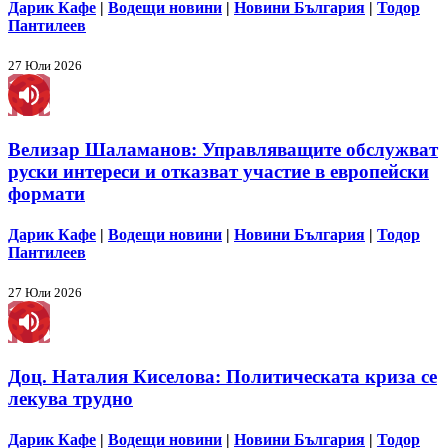
Дарик Кафе
|
Водещи новини
|
Новини България
|
Тодор
Пантилеев
27 Юли 2026
Велизар Шаламанов: Управляващите обслужват
руски интереси и отказват участие в европейски
формати
Дарик Кафе
|
Водещи новини
|
Новини България
|
Тодор
Пантилеев
27 Юли 2026
Доц. Наталия Киселова: Политическата криза се
лекува трудно
Дарик Кафе
|
Водещи новини
|
Новини България
|
Тодор