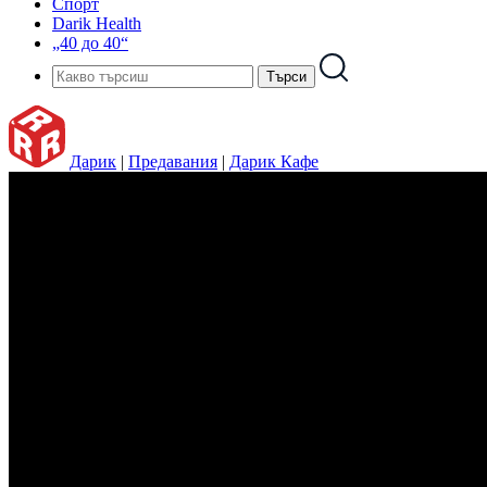
Спорт
Darik Health
„40 до 40“
Дарик
|
Предавания
|
Дарик Кафе