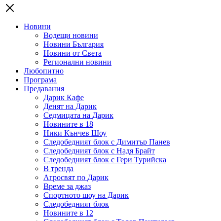
Новини
Водещи новини
Новини България
Новини от Света
Регионални новини
Любопитно
Програма
Предавания
Дарик Кафе
Денят на Дарик
Седмицата на Дарик
Новините в 18
Ники Кънчев Шоу
Следобедният блок с Димитър Панев
Следобедният блок с Надя Брайт
Следобедният блок с Гери Турийска
В тренда
Агросвят по Дарик
Време за джаз
Спортното шоу на Дарик
Следобедният блок
Новините в 12