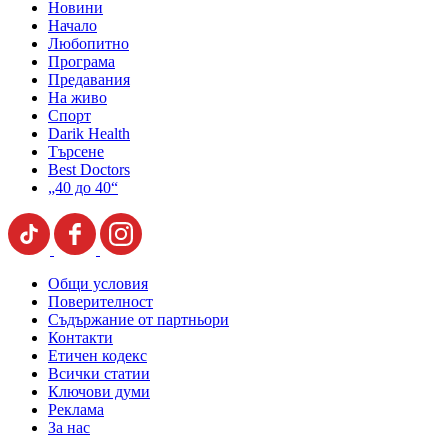
Новини
Начало
Любопитно
Програма
Предавания
На живо
Спорт
Darik Health
Търсене
Best Doctors
„40 до 40“
Общи условия
Поверителност
Съдържание от партньори
Контакти
Етичен кодекс
Всички статии
Ключови думи
Реклама
За нас