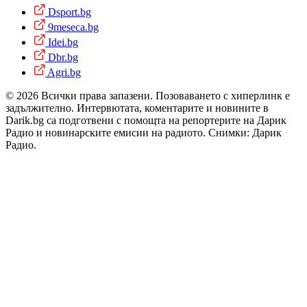
Dsport.bg
9meseca.bg
Idei.bg
Dbr.bg
Agri.bg
© 2026 Всички права запазени. Позоваването с хиперлинк е
задължително. Интервютата, коментарите и новините в
Darik.bg са подготвени с помощта на репортерите на Дарик
Радио и новинарските емисии на радиото. Снимки: Дарик
Радио.