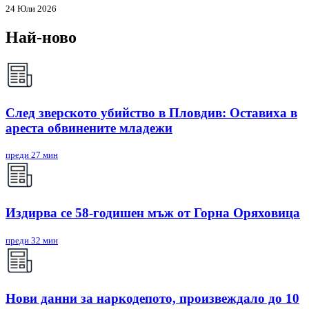
24 Юли 2026
Най-ново
След зверското убийство в Пловдив: Оставиха в
ареста обвинените младежи
преди 27 мин
Издирва се 58-годишен мъж от Горна Оряховица
преди 32 мин
Нови данни за наркодепото, произвеждало до 10