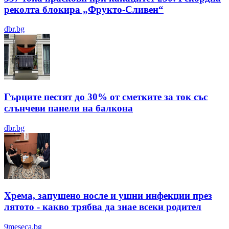
реколта блокира „Фрукто-Сливен“
dbr.bg
Гърците пестят до 30% от сметките за ток със
слънчеви панели на балкона
dbr.bg
Хрема, запушено носле и ушни инфекции през
лятотo - какво трябва да знае всеки родител
9meseca.bg