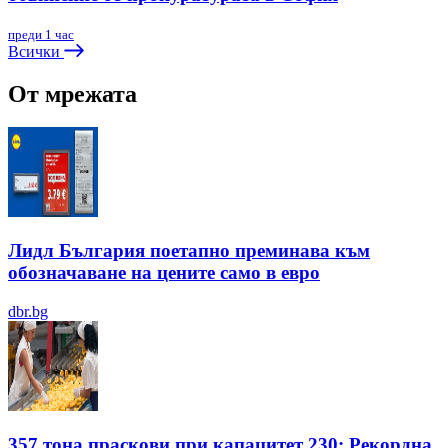
преди 1 час
Всички
От мрежата
Лидл България поетапно преминава към
обозначаване на цените само в евро
dbr.bg
357 тона праскови при капацитет 230: Рекордна