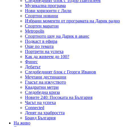
Следобедният блок с Тодор Пантилеев
Музикална програма
Нови хоризонти с Лили
Спортни новини
Избрани моменти от програмата на Дарик радио
Спортен маратон
Metropolis
Спортното шоу на Дарик в аванс
Подкаст в ефира
Още по темата
Портрети на успеха
Как да живеем до 100?
Финес
Дебатът
Следобедният блок с Георги Иванов
Мечтани дестинации
Гласът на изкуството
Квадратни метри
Следобедна криза
Новите 240: Посоката на България
Часът на успеха
Connected
Денят на храбростта
Бранд България
На живо