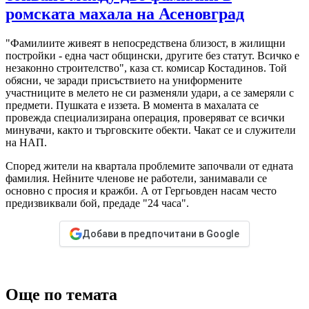
ромската махала на Асеновград
"Фамилиите живеят в непосредствена близост, в жилищни
постройки - една част общински, другите без статут. Всичко е
незаконно строителство", каза ст. комисар Костадинов. Той
обясни, че заради присъствието на униформените
участниците в мелето не си разменяли удари, а се замеряли с
предмети. Пушката е иззета. В момента в махалата се
провежда специализирана операция, проверяват се всички
минувачи, както и търговските обекти. Чакат се и служители
на НАП.
Според жители на квартала проблемите започвали от едната
фамилия. Нейните членове не работели, занимавали се
основно с просия и кражби. А от Гергьовден насам често
предизвиквали бой, предаде "24 часа".
Добави в предпочитани в Google
Още по темата