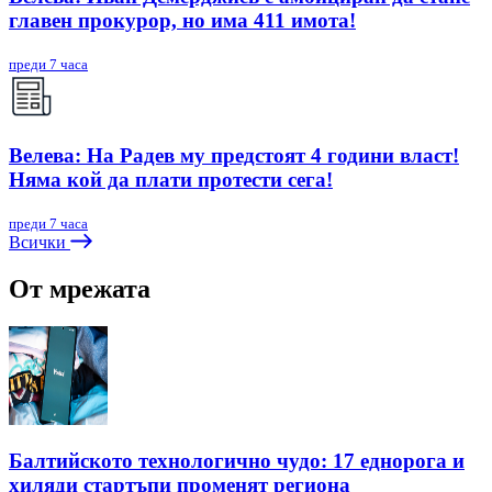
главен прокурор, но има 411 имота!
преди 7 часа
Велева: На Радев му предстоят 4 години власт!
Няма кой да плати протести сега!
преди 7 часа
Всички
От мрежата
Балтийското технологично чудо: 17 еднорога и
хиляди стартъпи променят региона