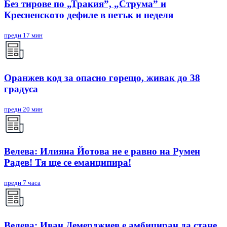
Без тирове по „Тракия”, „Струма” и
Кресненското дефиле в петък и неделя
преди 17 мин
Оранжев код за опасно горещо, живак до 38
градуса
преди 20 мин
Велева: Илияна Йотова не е равно на Румен
Радев! Тя ще се еманципира!
преди 7 часа
Велева: Иван Демерджиев е амбициран да стане