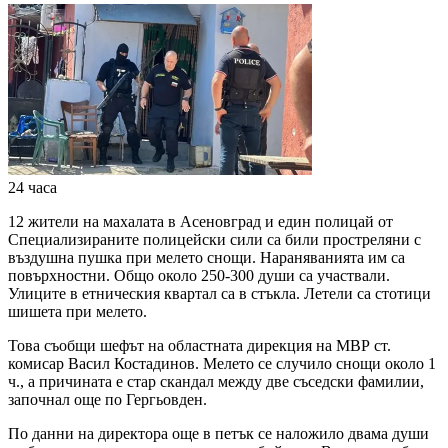
24 часа
12 жители на махалата в Асеновград и един полицай от
Специализираните полицейски сили са били простреляни с
въздушна пушка при мелето снощи. Нараняванията им са
повърхностни. Общо около 250-300 души са участвали.
Улиците в етническия квартал са в стъкла. Летели са стотици
шишета при мелето.
Това съобщи шефът на областната дирекция на МВР ст.
комисар Васил Костадинов. Мелето се случило снощи около 1
ч., а причината е стар скандал между две съседски фамилии,
започнал още по Гергьовден.
По данни на директора още в петък се наложило двама души