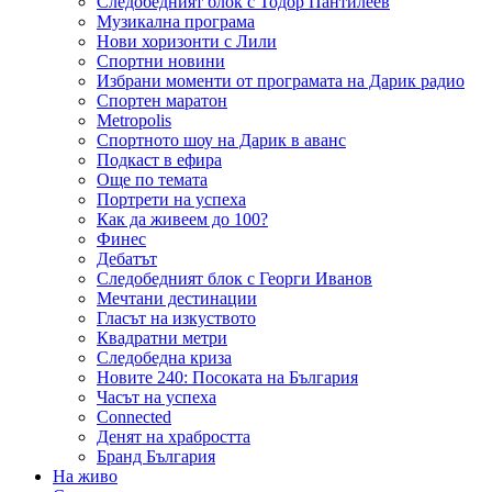
Следобедният блок с Тодор Пантилеев
Музикална програма
Нови хоризонти с Лили
Спортни новини
Избрани моменти от програмата на Дарик радио
Спортен маратон
Metropolis
Спортното шоу на Дарик в аванс
Подкаст в ефира
Още по темата
Портрети на успеха
Как да живеем до 100?
Финес
Дебатът
Следобедният блок с Георги Иванов
Мечтани дестинации
Гласът на изкуството
Квадратни метри
Следобедна криза
Новите 240: Посоката на България
Часът на успеха
Connected
Денят на храбростта
Бранд България
На живо