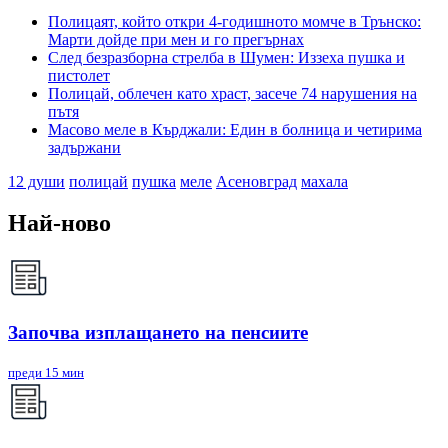
Полицаят, който откри 4-годишното момче в Трънско:
Марти дойде при мен и го прегърнах
След безразборна стрелба в Шумен: Иззеха пушка и
пистолет
Полицай, облечен като храст, засече 74 нарушения на
пътя
Масово меле в Кърджали: Един в болница и четирима
задържани
12 души
полицай
пушка
меле
Асеновград
махала
Най-ново
Започва изплащането на пенсиите
преди 15 мин