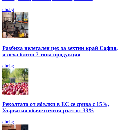
dbr.bg
Разбиха нелегален цех за зехтин край София,
иззеха близо 7 тона продукция
dbr.bg
Реколтата от ябълки в ЕС се срива с 15%,
Хърватия обаче отчита ръст от 33%
dbr.bg