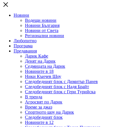
Новини
Водещи новини
Новини България
Новини от Света
Регионални новини
Любопитно
Програма
Предавания
Дарик Кафе
Денят на Дарик
Седмицата на Дарик
Новините в 18
Ники Кънчев Шоу
Следобедният блок с Димитър Панев
Следобедният блок с Надя Брайт
Следобедният блок с Гери Турийска
В тренда
Агросвят по Дарик
Време за джаз
Спортното шоу на Дарик
Следобедният блок
Новините в 12