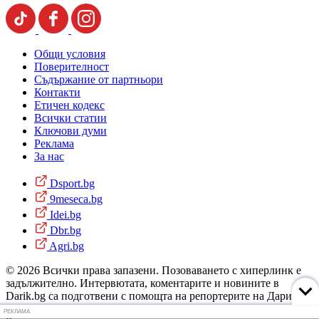
Общи условия
Поверителност
Съдържание от партньори
Контакти
Етичен кодекс
Всички статии
Ключови думи
Реклама
За нас
Dsport.bg
9meseca.bg
Idei.bg
Dbr.bg
Agri.bg
© 2026 Всички права запазени. Позоваването с хиперлинк е
задължително. Интервютата, коментарите и новините в
Darik.bg са подготвени с помощта на репортерите на Дарик
Радио и новинарските емисии на радиото. Снимки: Дарик
РЕКЛАМА