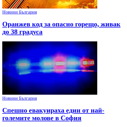
Новини България
Оранжев код за опасно горещо, живак
до 38 градуса
Новини България
Спешно евакуираха един от най-
големите молове в София