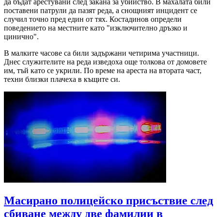
да бъдат арестувани след закана за убийство. В махалата били
поставени патрули да пазят реда, а снощният инцидент се
случил точно пред един от тях. Костадинов определи
поведението на местните като "изключително дръзко и
цинично".
В малките часове са били задържани четирима участници.
Днес служителите на реда изведоха още толкова от домовете
им, тъй като се укрили. По време на ареста на втората част,
техни близки плачеха в къщите си.
Масирано полицейско присъствие след
сбиване между две фамилии в