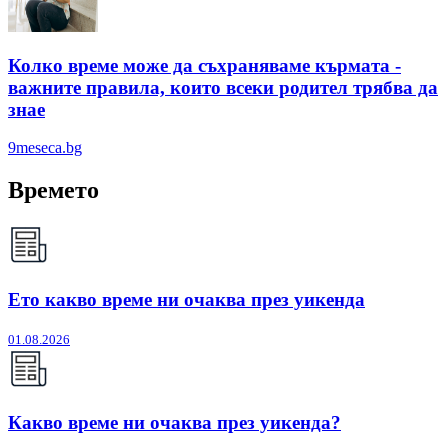
Колко време може да съхраняваме кърмата -
важните правила, които всеки родител трябва да
знае
9meseca.bg
Времето
Ето какво време ни очаква през уикенда
01.08.2026
Какво време ни очаква през уикенда?