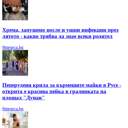
Хрема, запушено носле и ушни инфекции през
лятотo - какво трябва да знае всеки родител
9meseca.bg
Пеперудени крила за кърмещите майки в Русе -
открита е красива пейка в градинката на
площад "Дунав"
9meseca.bg