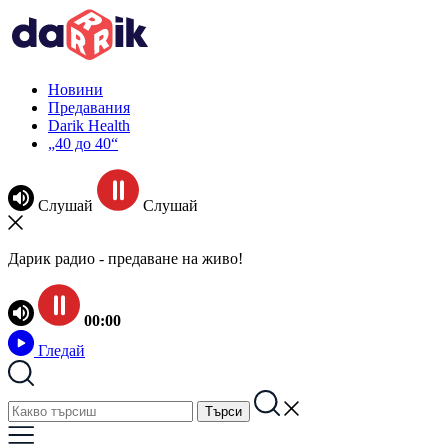
Новини
Предавания
Darik Health
„40 до 40“
Слушай
Слушай
Дарик радио - предаване на живо!
00:00
Гледай