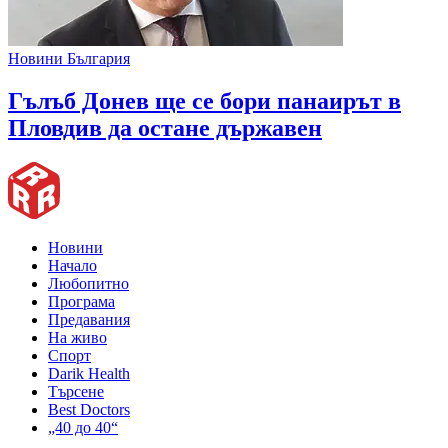
Новини България
Гълъб Донев ще се бори панаирът в
Пловдив да остане държавен
Новини
Начало
Любопитно
Програма
Предавания
На живо
Спорт
Darik Health
Търсене
Best Doctors
„40 до 40“