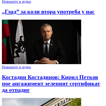
Новините в аудио
„Глад” за коли втора употреба у нас
Новините в аудио
Костадин Костадинов: Кирил Петков
пое ангажимент зеленият сертификат
да отпадне