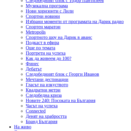
Следобедният блок с Тодор Пантилеев
Музикална програма
Нови хоризонти с Лили
Спортни новини
Избрани моменти от програмата на Дарик радио
Спортен маратон
Metropolis
Спортното шоу на Дарик в аванс
Подкаст в ефира
Още по темата
Портрети на успеха
Как да живеем до 100?
Финес
Дебатът
Следобедният блок с Георги Иванов
Мечтани дестинации
Гласът на изкуството
Квадратни метри
Следобедна криза
Новите 240: Посоката на България
Часът на успеха
Connected
Денят на храбростта
Бранд България
На живо