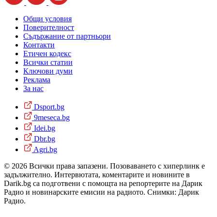
Общи условия
Поверителност
Съдържание от партньори
Контакти
Етичен кодекс
Всички статии
Ключови думи
Реклама
За нас
Dsport.bg
9meseca.bg
Idei.bg
Dbr.bg
Agri.bg
© 2026 Всички права запазени. Позоваването с хиперлинк е
задължително. Интервютата, коментарите и новините в
Darik.bg са подготвени с помощта на репортерите на Дарик
Радио и новинарските емисии на радиото. Снимки: Дарик
Радио.