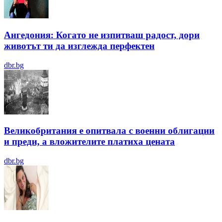
Ангедония: Когато не изпитваш радост, дори
животът ти да изглежда перфектен
dbr.bg
Великобритания е опитвала с военни облигации
и преди, а вложителите платиха цената
dbr.bg