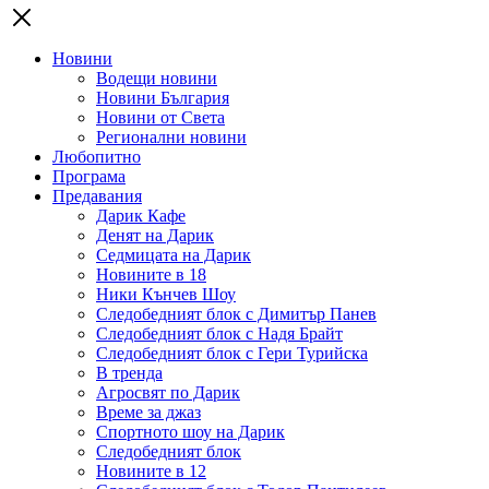
Новини
Водещи новини
Новини България
Новини от Света
Регионални новини
Любопитно
Програма
Предавания
Дарик Кафе
Денят на Дарик
Седмицата на Дарик
Новините в 18
Ники Кънчев Шоу
Следобедният блок с Димитър Панев
Следобедният блок с Надя Брайт
Следобедният блок с Гери Турийска
В тренда
Агросвят по Дарик
Време за джаз
Спортното шоу на Дарик
Следобедният блок
Новините в 12