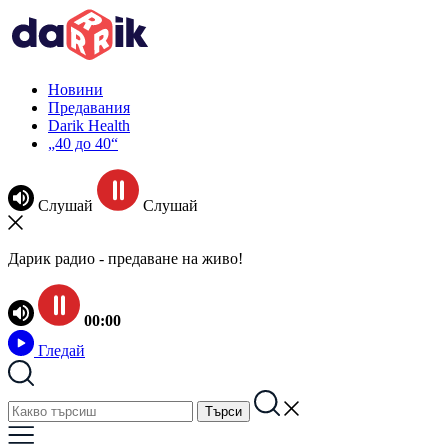
Новини
Предавания
Darik Health
„40 до 40“
Слушай
Слушай
Дарик радио - предаване на живо!
00:00
Гледай