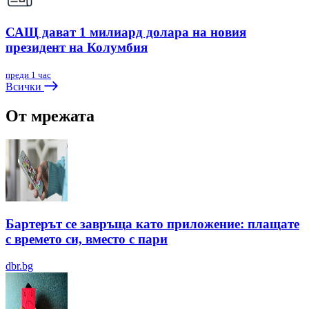
САЩ дават 1 милиард долара на новия
президент на Колумбия
преди 1 час
Всички
От мрежата
Бартерът се завръща като приложение: плащате
с времето си, вместо с пари
dbr.bg