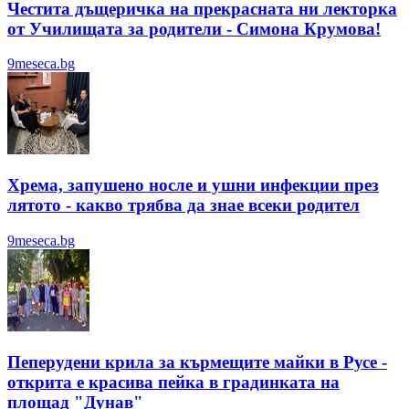
Честита дъщеричка на прекрасната ни лекторка
от Училищата за родители - Симона Крумова!
9meseca.bg
Хрема, запушено носле и ушни инфекции през
лятотo - какво трябва да знае всеки родител
9meseca.bg
Пеперудени крила за кърмещите майки в Русе -
открита е красива пейка в градинката на
площад "Дунав"