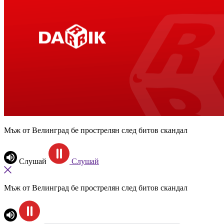
Мъж от Велинград бе прострелян след битов скандал
Слушай
Слушай
Мъж от Велинград бе прострелян след битов скандал