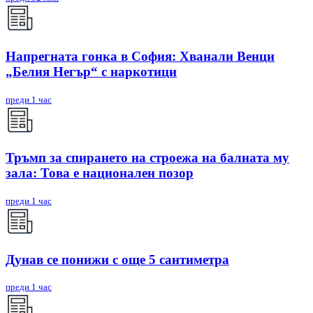
Напрегната гонка в София: Хванали Венци
„Белия Негър“ с наркотици
преди 1 час
Тръмп за спирането на строежа на балната му
зала: Това е национален позор
преди 1 час
Дунав се понижи с още 5 сантиметра
преди 1 час