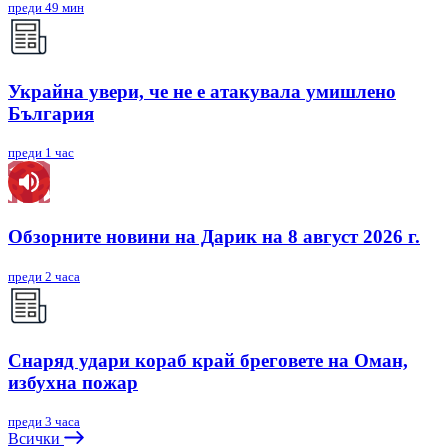
преди 49 мин
Украйна увери, че не е атакувала умишлено
България
преди 1 час
Обзорните новини на Дарик на 8 август 2026 г.
преди 2 часа
Снаряд удари кораб край бреговете на Оман,
избухна пожар
преди 3 часа
Всички