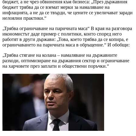
бюджет, а не чрез обвинения към бизнеса: „През държавния
бюджет трябва да се вземат мерки за намаляване на
инфлацията, а не да се твърди, че цените се увеличават заради
нелоялни практики.“
„Трябва ограничаване на паричната маса“ В края на разговора
икономистът даде пример с политики, които според него
работят в други държави: „Това, което трябва да се копира, е
ограничаването на паричната маса в обръщение.“ И обобщи:
„Трябва стягане на колана – намаляване на държавните
разходи, оптимизиране на държавния сектор и ограничаване
на харчовете през заплати и обществени поръчки.“