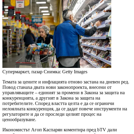
Супермаркет, пазар
Снимка: Getty Images
Темата за цените и инфлацията отново застана на дневен ред.
Повод станаха двата нови законопроекта, внесени от
управляващите – единият за промени в Закона за защита на
конкуренцията, а другият в Закона за защита на
потребителите. Според властта целта е да се ограничи
нелоялната конкуренция, да се дадат повече инструменти на
регулаторите и да се проследи целият процес на
ценообразуване.
Икономистът Агоп Каспарян коментира пред bTV дали