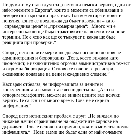
По думите му става дума за „световни немски вериги, едни от
най-големите в Европа“, които в момента са обвинявани в
некоректни търговски практики. Той коментира и новите
понятия, които се предвижда да бъдат въведени – като
„справедлива цена“ и „прекомерна цена“: „Много ми е
интересно какви ще бъдат трактовките на всички тези нови
термини. Не е ясно как ще се тълкуват и каква ще бъде
реакцията при проверки.“
Според него новите мерки ще доведат основно до повече
администрация и бюрокрация: „Това, което виждам като
икономист, е изключително огромна административна тежест
и огромна бюрокрация. Отново се говори за регистри,
ежедневно подаване на цени и ежедневно следене.“
Каспарян отбеляза, че информацията за цените и
конкуренцията и в момента е лесно достъпна: „Ако си
отворим телефоните, можем да видим цените във всички
вериги. Те са ясни от много време. Това не е скрита
информация.“
Според него истинският проблем е друг: „Не виждам по
никакъв начин ограничаване на бюджетните харчове на
държавата. Това е основната причина, която в момента помпа
инфлацията.“ „Нови заеми ще бъдат една от най-големите