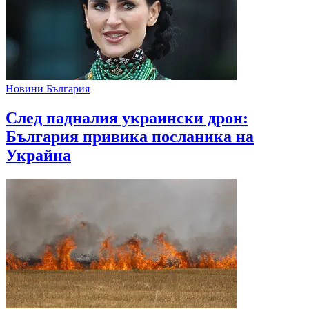
Новини България
След падналия украински дрон:
България привика посланика на
Украйна