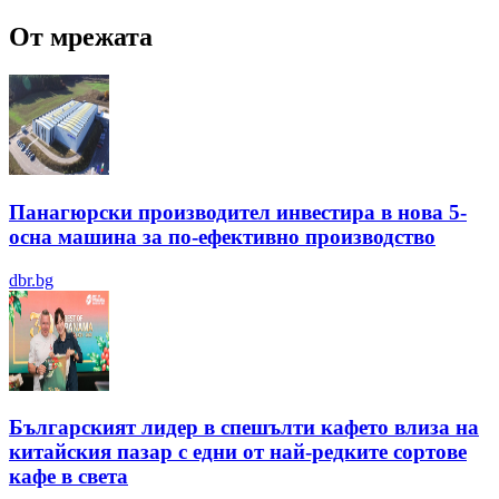
От мрежата
Панагюрски производител инвестира в нова 5-
осна машина за по-ефективно производство
dbr.bg
Българският лидер в спешълти кафето влиза на
китайския пазар с едни от най-редките сортове
кафе в света