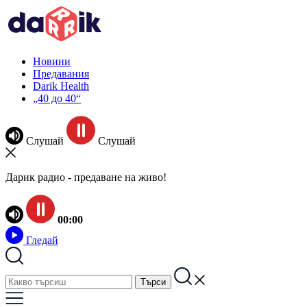
Новини
Предавания
Darik Health
„40 до 40“
Слушай
Слушай
Дарик радио - предаване на живо!
00:00
Гледай