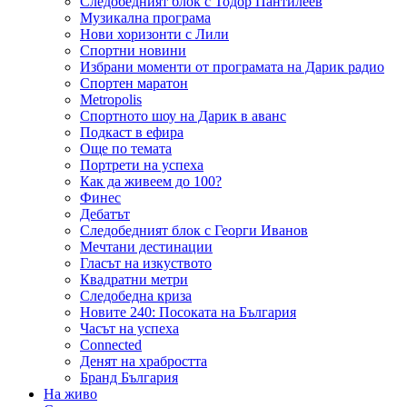
Следобедният блок с Тодор Пантилеев
Музикална програма
Нови хоризонти с Лили
Спортни новини
Избрани моменти от програмата на Дарик радио
Спортен маратон
Metropolis
Спортното шоу на Дарик в аванс
Подкаст в ефира
Още по темата
Портрети на успеха
Как да живеем до 100?
Финес
Дебатът
Следобедният блок с Георги Иванов
Мечтани дестинации
Гласът на изкуството
Квадратни метри
Следобедна криза
Новите 240: Посоката на България
Часът на успеха
Connected
Денят на храбростта
Бранд България
На живо