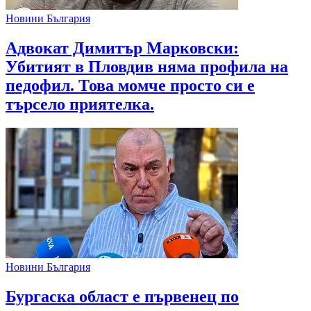
Новини България
Адвокат Димитър Марковски:
Убитият в Пловдив няма профила на
педофил. Това момче просто си е
търсело приятелка.
Новини България
Бургаска област е първенец по