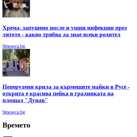
Хрема, запушено носле и ушни инфекции през
лятотo - какво трябва да знае всеки родител
9meseca.bg
Пеперудени крила за кърмещите майки в Русе -
открита е красива пейка в градинката на
площад "Дунав"
9meseca.bg
Времето