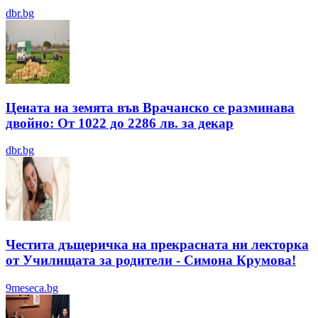
dbr.bg
Цената на земята във Врачанско се разминава
двойно: От 1022 до 2286 лв. за декар
dbr.bg
Честита дъщеричка на прекрасната ни лекторка
от Училищата за родители - Симона Крумова!
9meseca.bg