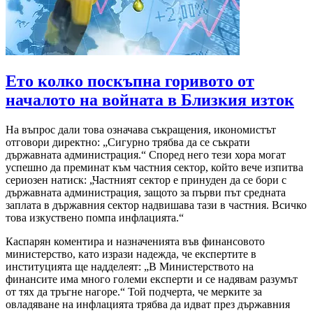
Ето колко поскъпна горивото от
началото на войната в Близкия изток
На въпрос дали това означава съкращения, икономистът
отговори директно: „Сигурно трябва да се съкрати
държавната администрация.“ Според него тези хора могат
успешно да преминат към частния сектор, който вече изпитва
сериозен натиск: „Частният сектор е принуден да се бори с
държавната администрация, защото за първи път средната
заплата в държавния сектор надвишава тази в частния. Всичко
това изкуствено помпа инфлацията.“
Каспарян коментира и назначенията във финансовото
министерство, като изрази надежда, че експертите в
институцията ще надделеят: „В Министерството на
финансите има много големи експерти и се надявам разумът
от тях да тръгне нагоре.“ Той подчерта, че мерките за
овладяване на инфлацията трябва да идват през държавния