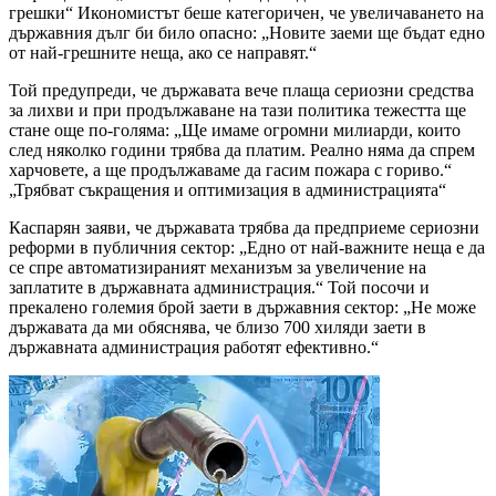
грешки“ Икономистът беше категоричен, че увеличаването на
държавния дълг би било опасно: „Новите заеми ще бъдат едно
от най-грешните неща, ако се направят.“
Той предупреди, че държавата вече плаща сериозни средства
за лихви и при продължаване на тази политика тежестта ще
стане още по-голяма: „Ще имаме огромни милиарди, които
след няколко години трябва да платим. Реално няма да спрем
харчовете, а ще продължаваме да гасим пожара с гориво.“
„Трябват съкращения и оптимизация в администрацията“
Каспарян заяви, че държавата трябва да предприеме сериозни
реформи в публичния сектор: „Едно от най-важните неща е да
се спре автоматизираният механизъм за увеличение на
заплатите в държавната администрация.“ Той посочи и
прекалено големия брой заети в държавния сектор: „Не може
държавата да ми обяснява, че близо 700 хиляди заети в
държавната администрация работят ефективно.“