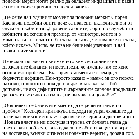
подобни мерки могат реално да овладеят инфлацията и какви
са истинските причини за поскъпването.
„Не беше най-удачният момент за подобни мерки“ Според
Каспарян подобни опити вече са правени, включително и от
служебни кабинети: „Правени са опити, дори и в служебните
кабинети на сегашния премиер, от министри, които и в
момента са във властта. Ефектът показва, че това не е ефектът,
който искаме. Мисля, че това не беше най-удачният и най-
правилният момент.“
Икономистът насочи вниманието към състоянието на
държавните финанси и предупреди, че именно там се крие
основният проблем: „България в момента е с рекорден
бюджетен дефицит. Най-просто казано – имаме много повече
разходи, отколкото приходи в държавната хазна.“ Той
допълни, че ако дефицитите и държавните харчове продължат
да растат със същото темпо, „не ни чака нищо добро“.
„Обвиняват се бизнесите вместо да се реши истинският
проблем“ Каспарян критикува подхода на управляващите да
насочват вниманието към търговските вериги и доставчиците:
„Новата власт не ни послуша и тръгна от болната глава да
прехвърля проблема, като едва ли не обвинява цялата верига
на доставки, всички бизнеси и големите вериги", добави той.