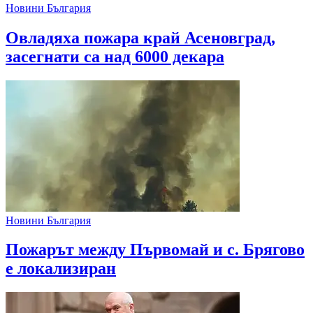
Новини България
Овладяха пожара край Асеновград,
засегнати са над 6000 декара
Новини България
Пожарът между Първомай и с. Брягово
е локализиран