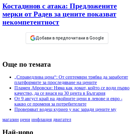
Костадинов с атака: Предложените
мерки от Радев за цените показват
некомпетентност
Добави в предпочитани в Google
Още по темата
„Справедлива цена“: От септември трябва да заработят
платформите за проследяване на цените
Пламен Абровски: Няма как домат, който се води първо
качество, да се внася на 30 цента в България
От 9 август край на двойните цени в левове и евро -
какво се променя за потребителите
Проверяват водещ куриер у нас заради цените му
магазин
цени
инфлация
двигател
Най-ново