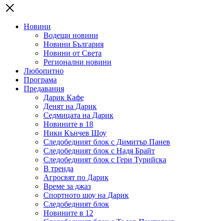
Новини
Водещи новини
Новини България
Новини от Света
Регионални новини
Любопитно
Програма
Предавания
Дарик Кафе
Денят на Дарик
Седмицата на Дарик
Новините в 18
Ники Кънчев Шоу
Следобедният блок с Димитър Панев
Следобедният блок с Надя Брайт
Следобедният блок с Гери Турийска
В тренда
Агросвят по Дарик
Време за джаз
Спортното шоу на Дарик
Следобедният блок
Новините в 12