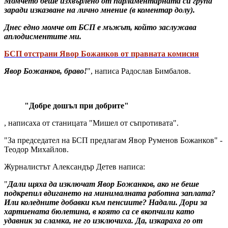
Момчето беше изхвърлено от парламентарната си група
заради изказване на лично мнение (в коментар долу).
Днес едно момче от БСП е мъжът, който заслужава
аплодисментите ми.
БСП отстрани Явор Божанков от правната комисия
Явор Божанков, браво!
", написа Радослав Бимбалов.
"Добре дошъл при добрите"
, написаха от станицата "Мишел от съпротивата".
"За председател на БСП предлагам Явор Руменов Божанков" -
Теодор Михайлов.
Журналистът Александър Детев написа:
"
Дали щяха да изключат Явор Божанков, ако не беше
подкрепил вдигането на минималната работна заплата?
Или коледните добавки към пенсиите? Надали. Дори за
хартиената бюлетина, в която са се вкопчили като
удавник за сламка, не го изключиха. Да, изкараха го от