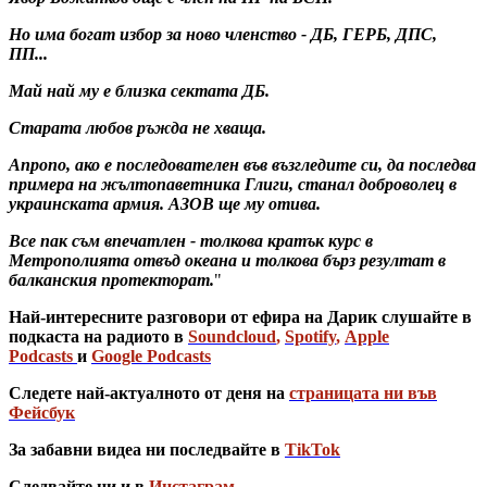
Но има богат избор за ново членство - ДБ, ГЕРБ, ДПС,
ПП...
Май най му е близка сектата ДБ.
Старата любов ръжда не хваща.
Апропо, ако е последователен във възгледите си, да последва
примера на жълтопаветника Глиги, станал доброволец в
украинската армия. АЗОВ ще му отива.
Все пак съм впечатлен - толкова кратък курс в
Метрополията отвъд океана и толкова бърз резултат в
балканския протекторат.
"
Най-интересните разговори от ефира на Дарик слушайте в
подкаста на радиото в
Soundcloud
,
Spotify
,
Apple
Podcasts
и
Google Podcasts
Следете най-актуалното от деня на
страницата ни във
Фейсбук
За забавни видеа ни последвайте в
TikTok
Следвайте ни и в
Инстаграм