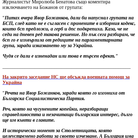
Журналистът Миролюба Бенатова също коментира
изключването на Божанов от групата:
"
Питах вчера Явор Божанков, дали би напуснал групата на
БСП, след като не е съгласен с промените в изборния кодекс,
които бсп предложи, а герб и дпс подкрепиха. Каза, че не
седи на дневен ред такова решение. Но пък сега разбирам, че
бсп го е изхвърлила от редиците на парламентарната
група, заради изказването му за Украйна.
Чудя се дали е изненадан или това е търсен ефект."
____________________________________________________
На закрито заседание НС ще обсъжда военната помощ за
Украйна
"
Речта на Явор Божанков, заради която го изгониха от
Българска Социалистическа Партия.
Реч, която на чугунените копейки, неразбиращи
справедливостта и незачитащи българския интерес, дълго
ще им кънти в главите.
И исторически момент за Столетницата, която
целеустремено работи за своето изчезване. А България има