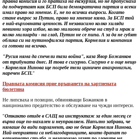
правна комисия и го пратиха на екскурзия, но не пропуснаха
да подчертаят как БСП била демократична партия и всеки
имал право на мнение. Е, не по всички въпроси. Когато
стане въпрос за Путин, право на мнение няма. За БСП той
е най-върховната ценност. И независимо колко хиляди
невинни хора избие, колко милиони обрече на студ и мрак и
колко милиарди - на глад, Путин не се пипа. А за да не губят
облика си на путинофилска партия, Корнелия и компания
са готови на всичко.
"Русия няма да спечели тази война", каза Явор Божанков
от трибуната днес. И това е сигурно. Сигурно е и още нещо
- Корнелия Нинова ще погребе този циничен анахронизъм,
наречен БСП.
"
Правната комисия прие връщането на хартиената
бюлетина
Не липсваха и позиции, обвиняващи Божанков в
наиционално предателство и обслужване на чужди интереси.
"
Откакто отиде в САЩ на инструктаж за един месец се
върна още по-нахален и неуправляем. Напълно забрави, че
нямаше да види парламент, ако не беше Корнелия Нинова.
Най-неприятни са неблагодарниците, които драпат по
кариерната стълба, и неминуемо газят по главите на