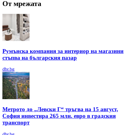
От мрежата
Румънска компания за интериор на магазини
стъпва на българския пазар
dbr.bg
Метрото до „Левски Г“ тръгва на 15 август,
София инвестира 265 млн. евро в градския
транспорт
dbr.bg