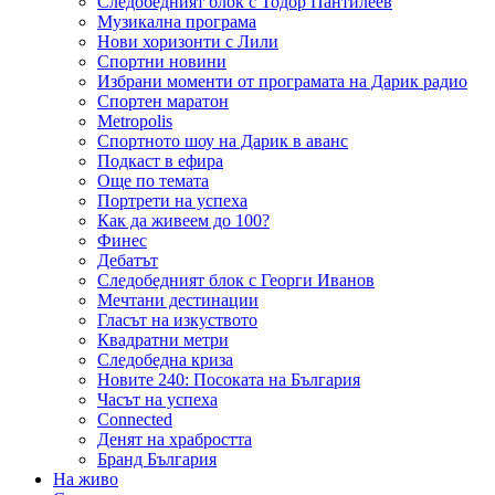
Следобедният блок с Тодор Пантилеев
Музикална програма
Нови хоризонти с Лили
Спортни новини
Избрани моменти от програмата на Дарик радио
Спортен маратон
Metropolis
Спортното шоу на Дарик в аванс
Подкаст в ефира
Още по темата
Портрети на успеха
Как да живеем до 100?
Финес
Дебатът
Следобедният блок с Георги Иванов
Мечтани дестинации
Гласът на изкуството
Квадратни метри
Следобедна криза
Новите 240: Посоката на България
Часът на успеха
Connected
Денят на храбростта
Бранд България
На живо