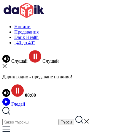
Новини
Предавания
Darik Health
„40 до 40“
Слушай
Слушай
Дарик радио - предаване на живо!
00:00
Гледай