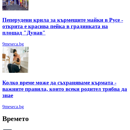
Пеперудени крила за кърмещите майки в Русе -
открита е красива пейка в градинката на
площад "Дунав"
9meseca.bg
Колко време може да съхраняваме кърмата -
важните правила, които всеки родител трябва да
знае
9meseca.bg
Времето