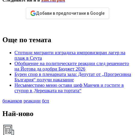
Добави в предпочитани в Google
Още по темата
Стотици мигранти изградиха импровизиран лагер на
плаж в Сеута
Обобщение на политическите реакции след решението
на Йотова да одобри Бюджет 2026
Бурен спор в пленарната зала: Депутат от „Прогресивна
България“ получи наказание
Несъвместимо меню остави шеф Манчев и гостите в
ступор в „Черешката на тортата“
божанков
реакции
бсп
Най-ново