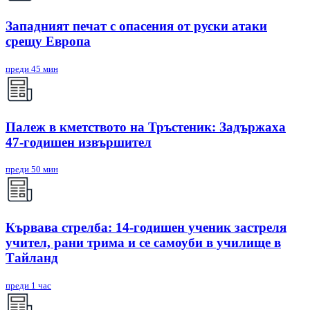
Западният печат с опасения от руски атаки
срещу Европа
преди 45 мин
Палеж в кметството на Тръстеник: Задържаха
47-годишен извършител
преди 50 мин
Кървава стрелба: 14-годишен ученик застреля
учител, рани трима и се самоуби в училище в
Тайланд
преди 1 час