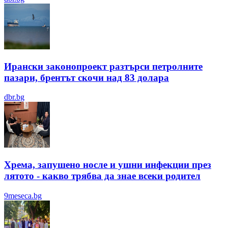
Ирански законопроект разтърси петролните
пазари, брентът скочи над 83 долара
dbr.bg
Хрема, запушено носле и ушни инфекции през
лятотo - какво трябва да знае всеки родител
9meseca.bg