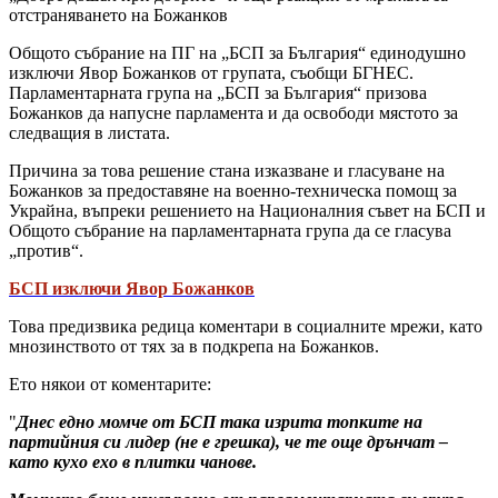
отстраняването на Божанков
Общото събрание на ПГ на „БСП за България“ единодушно
изключи Явор Божанков от групата, съобщи БГНЕС.
Парламентарната група на „БСП за България“ призова
Божанков да напусне парламента и да освободи мястото за
следващия в листата.
Причина за това решение стана изказване и гласуване на
Божанков за предоставяне на военно-техническа помощ за
Украйна, въпреки решението на Националния съвет на БСП и
Общото събрание на парламентарната група да се гласува
„против“.
БСП изключи Явор Божанков
Това предизвика редица коментари в социалните мрежи, като
мнозинството от тях за в подкрепа на Божанков.
Ето някои от коментарите:
"
Днес едно момче от БСП така изрита топките на
партийния си лидер (не е грешка), че те още дрънчат –
като кухо ехо в плитки чанове.