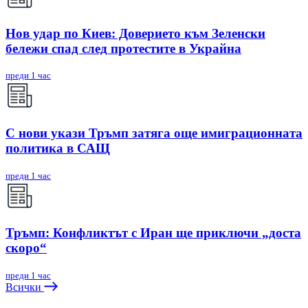
Нов удар по Киев: Доверието към Зеленски
бележи спад след протестите в Украйна
преди 1 час
С нови укази Тръмп затяга още имиграционната
политика в САЩ
преди 1 час
Тръмп: Конфликтът с Иран ще приключи „доста
скоро“
преди 1 час
Всички