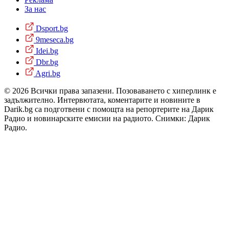
За нас
Dsport.bg
9meseca.bg
Idei.bg
Dbr.bg
Agri.bg
© 2026 Всички права запазени. Позоваването с хиперлинк е
задължително. Интервютата, коментарите и новините в
Darik.bg са подготвени с помощта на репортерите на Дарик
Радио и новинарските емисии на радиото. Снимки: Дарик
Радио.