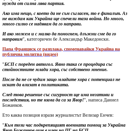
нужда от силна лява партия.
Ако има нещо, с което да не съм съгласен, то е финалът. Аз
не виждам как Украйна ще спечели тази война. Но много,
много силно се надявам да го направи.
И ако можем и с малко да помогнем, длъжни сме да го
направим
", категоричен бе Александър Македонски.
Папа Франциск се разплака, споменавайки Украйна на
публична молитва (видео)
"
БСП с пореден автогол. Явно така се процедира със
стойностните млади хора, със собствено мнение.
После да не се чудим защо младите хора с потенциал не
искат да влизат в политиката.
След това решение със сигурност ще има негативи и
последствия, но те няма да са за Явор!
", написа Даниел
Божанков.
Ето каква позиция изрази журналистът Велизар Енчев:
"
Към този час подкрепящият военната помощ за Украйна
Явор Божанков още е член на ПГ на БСП.