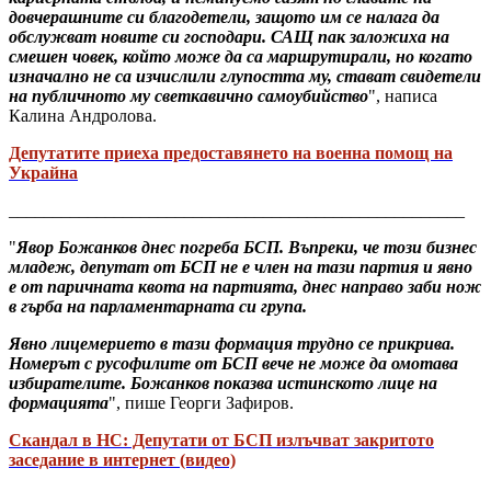
довчерашните си благодетели, защото им се налага да
обслужват новите си господари. САЩ пак заложиха на
смешен човек, който може да са маршрутирали, но когато
изначално не са изчислили глупостта му, стават свидетели
на публичното му светкавично самоубийство
", написа
Калина Андролова.
Депутатите приеха предоставянето на военна помощ на
Украйна
____________________________________________________
"
Явор Божанков днес погреба БСП. Въпреки, че този бизнес
младеж, депутат от БСП не е член на тази партия и явно
е от паричната квота на партията, днес направо заби нож
в гърба на парламентарната си група.
Явно лицемерието в тази формация трудно се прикрива.
Номерът с русофилите от БСП вече не може да омотава
избирателите. Божанков показва истинското лице на
формацията
", пише Георги Зафиров.
Скандал в НС: Депутати от БСП излъчват закритото
заседание в интернет (видео)