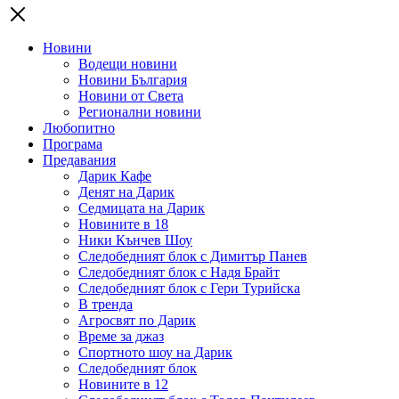
Новини
Водещи новини
Новини България
Новини от Света
Регионални новини
Любопитно
Програма
Предавания
Дарик Кафе
Денят на Дарик
Седмицата на Дарик
Новините в 18
Ники Кънчев Шоу
Следобедният блок с Димитър Панев
Следобедният блок с Надя Брайт
Следобедният блок с Гери Турийска
В тренда
Агросвят по Дарик
Време за джаз
Спортното шоу на Дарик
Следобедният блок
Новините в 12