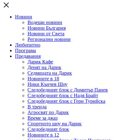
Новини
Водещи новини
Новини България
Новини от Света
Регионални новини
Любопитно
Програма
Предавания
Дарик Кафе
Денят на Дарик
Седмицата на Дарик
Новините в 18
Ники Кънчев Шоу
Следобедният блок с Димитър Панев
Следобедният блок с Надя Брайт
Следобедният блок с Гери Турийска
В тренда
Агросвят по Дарик
Време за джаз
Спортното шоу на Дарик
Следобедният блок
Новините в 12