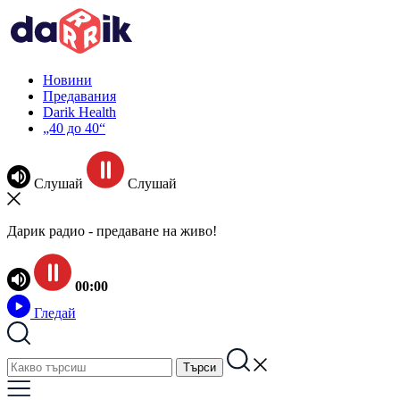
Новини
Предавания
Darik Health
„40 до 40“
Слушай
Слушай
Дарик радио - предаване на живо!
00:00
Гледай