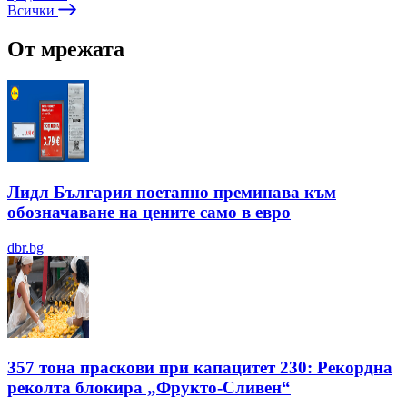
Всички
От мрежата
Лидл България поетапно преминава към
обозначаване на цените само в евро
dbr.bg
357 тона праскови при капацитет 230: Рекордна
реколта блокира „Фрукто-Сливен“