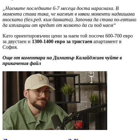
„Наемите последните 6-7 месеца доста нараснаха. В
момента става така, че наемът в някои моменти надвишава
вноската (бел.ред. към банката). Започва да става по-евтино
да изплащаш от кредит от колкото да си под наем“
Като ориентировъчни цени за наем той посочи 600-700 евро
за двустаен и
1300-1400 евро за тристаен
апартамент в
София.
Още от коментара на Димитър Калайджиев чуйте в
прикачения файл