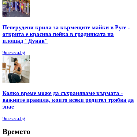
Пеперудени крила за кърмещите майки в Русе -
открита е красива пейка в градинката на
площад "Дунав"
9meseca.bg
Колко време може да съхраняваме кърмата -
важните правила, които всеки родител трябва да
знае
9meseca.bg
Времето