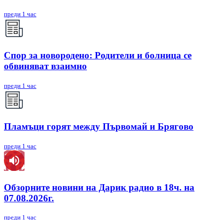
преди 1 час
Спор за новородено: Родители и болница се
обвиняват взаимно
преди 1 час
Пламъци горят между Първомай и Брягово
преди 1 час
Обзорните новини на Дарик радио в 18ч. на
07.08.2026г.
преди 1 час