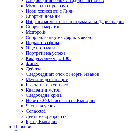
Следобедният блок с Тодор Пантилеев
Музикална програма
Нови хоризонти с Лили
Спортни новини
Избрани моменти от програмата на Дарик радио
Спортен маратон
Metropolis
Спортното шоу на Дарик в аванс
Подкаст в ефира
Още по темата
Портрети на успеха
Как да живеем до 100?
Финес
Дебатът
Следобедният блок с Георги Иванов
Мечтани дестинации
Гласът на изкуството
Квадратни метри
Следобедна криза
Новите 240: Посоката на България
Часът на успеха
Connected
Денят на храбростта
Бранд България
На живо