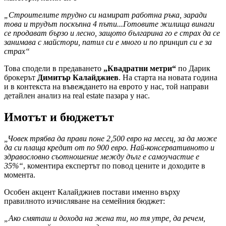
„Строителите трудно си намират работна ръка, заради
това и трудът поскъпна 4 пъти...Готовите жилища винаги
се продават бързо и лесно, защото българина го е страх да се
занимава с майстори, патил си е много и по принцип си е за
страх“
Това сподели в предаването
„Квадратни метри“
по Дарик
брокерът
Димитър Калайджиев
. На старта на новата година
и в контекста на въвеждането на еврото у нас, той направи
детайлен анализ на real estate пазара у нас.
Имотът и бюджетът
„Човек трябва да прави поне 2,500 евро на месец, за да може
да си плаща кредит от по 900 евро. Най-консервативното и
здравословно съотношение между дълг е самоучастие е
35%“
, коментира експертът по повод цените и доходите в
момента.
Особен акцент Калайджиев постави именно върху
правилното изчисляване на семейния бюджет:
„Ако смяташ и дохода на жена ти, но тя утре, да речем,