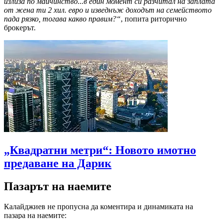
излиза по майчинство...в един момент си разчитал на заплата
от жена ти 2 хил. евро и изведнъж доходът на семейството
пада рязко, тогава какво правим?“
, попита риторично
брокерът.
„Квадратни метри“: Новото имотно
предаване на Дарик
Пазарът на наемите
Калайджиев не пропусна да коментира и динамиката на
пазара на наемите: