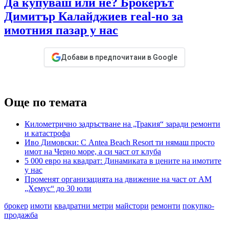
Да купуваш или не? Брокерът
Димитър Калайджиев real-но за
имотния пазар у нас
Добави в предпочитани в Google
Още по темата
Километрично задръстване на „Тракия“ заради ремонти
и катастрофа
Иво Димовски: С Antea Beach Resort ти нямаш просто
имот на Черно море, а си част от клуба
5 000 евро на квадрат: Динамиката в цените на имотите
у нас
Променят организацията на движение на част от АМ
„Хемус“ до 30 юли
брокер
имоти
квадратни метри
майстори
ремонти
покупко-
продажба