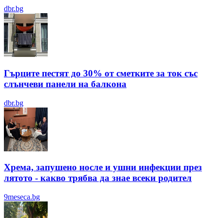
dbr.bg
Гърците пестят до 30% от сметките за ток със
слънчеви панели на балкона
dbr.bg
Хрема, запушено носле и ушни инфекции през
лятотo - какво трябва да знае всеки родител
9meseca.bg