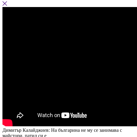
Димитър Калайджиев: На българина не му се занимава с
майстори, патил си е