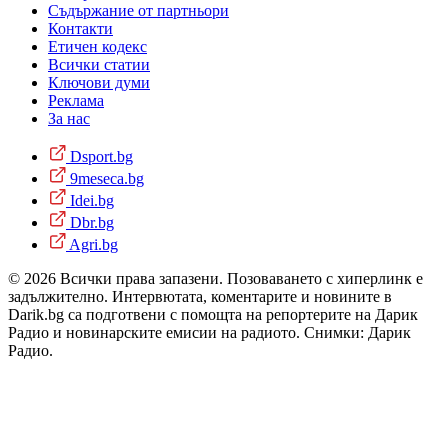
Съдържание от партньори
Контакти
Етичен кодекс
Всички статии
Ключови думи
Реклама
За нас
Dsport.bg
9meseca.bg
Idei.bg
Dbr.bg
Agri.bg
© 2026 Всички права запазени. Позоваването с хиперлинк е
задължително. Интервютата, коментарите и новините в
Darik.bg са подготвени с помощта на репортерите на Дарик
Радио и новинарските емисии на радиото. Снимки: Дарик
Радио.