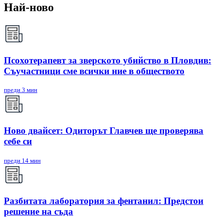
Най-ново
Псохотерапевт за зверското убийство в Пловдив:
Съучастници сме всички ние в обществото
преди 3 мин
Ново двайсет: Одиторът Главчев ще проверява
себе си
преди 14 мин
Разбитата лаборатория за фентанил: Предстои
решение на съда