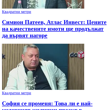
Квадратни метри
Симион Патеев, Атлас Инвест: Цените
на качествените имоти ще продължат
да вървят нагоре
Квадратни метри
София се променя: Това ли е най-