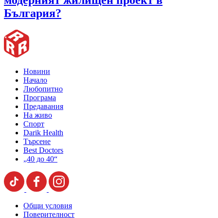
модерният жилищен проект в
България?
Новини
Начало
Любопитно
Програма
Предавания
На живо
Спорт
Darik Health
Търсене
Best Doctors
„40 до 40“
Общи условия
Поверителност