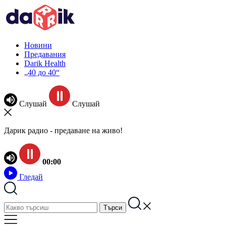
Новини
Предавания
Darik Health
„40 до 40“
Слушай
Слушай
Дарик радио - предаване на живо!
00:00
Гледай