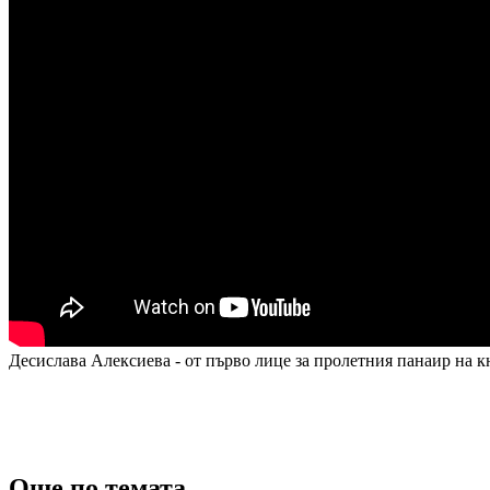
Десислава Алексиева - от първо лице за пролетния панаир на к
Още по темата