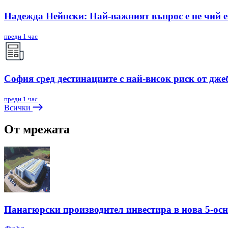
Надежда Нейнски: Най-важният въпрос е не чий е 
преди 1 час
София сред дестинациите с най-висок риск от дже
преди 1 час
Всички
От мрежата
Панагюрски производител инвестира в нова 5-ос