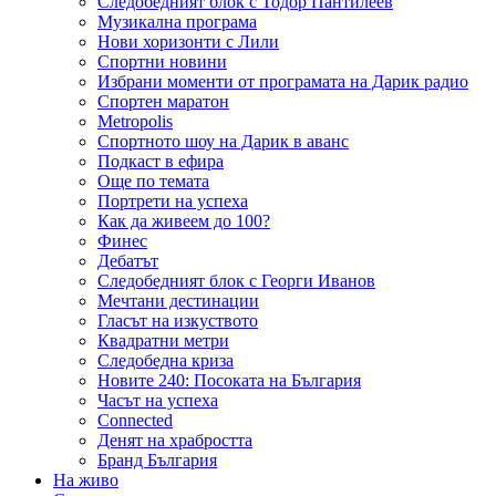
Следобедният блок с Тодор Пантилеев
Музикална програма
Нови хоризонти с Лили
Спортни новини
Избрани моменти от програмата на Дарик радио
Спортен маратон
Metropolis
Спортното шоу на Дарик в аванс
Подкаст в ефира
Още по темата
Портрети на успеха
Как да живеем до 100?
Финес
Дебатът
Следобедният блок с Георги Иванов
Мечтани дестинации
Гласът на изкуството
Квадратни метри
Следобедна криза
Новите 240: Посоката на България
Часът на успеха
Connected
Денят на храбростта
Бранд България
На живо