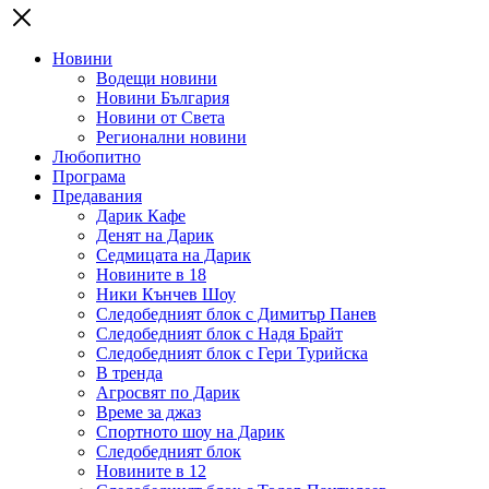
Новини
Водещи новини
Новини България
Новини от Света
Регионални новини
Любопитно
Програма
Предавания
Дарик Кафе
Денят на Дарик
Седмицата на Дарик
Новините в 18
Ники Кънчев Шоу
Следобедният блок с Димитър Панев
Следобедният блок с Надя Брайт
Следобедният блок с Гери Турийска
В тренда
Агросвят по Дарик
Време за джаз
Спортното шоу на Дарик
Следобедният блок
Новините в 12