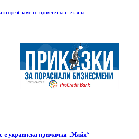
то преобразява градовете със светлина
но е украинска примамка „Майя“