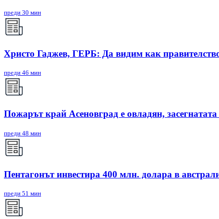
преди 30 мин
Христо Гаджев, ГЕРБ: Да видим как правителств
преди 46 мин
Пожарът край Асеновград е овладян, засегнатата
преди 48 мин
Пентагонът инвестира 400 млн. долара в австрал
преди 51 мин