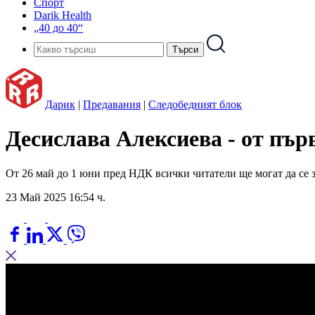
Спорт
Darik Health
„40 до 40“
Дарик
|
Предавания
|
Следобедният блок
Десислава Алексиева - от пър
От 26 май до 1 юни пред НДК всички читатели ще могат да се з
23 Май 2025 16:54 ч.