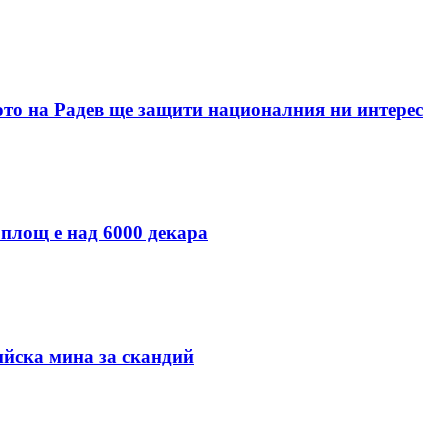
ото на Радев ще защити националния ни интерес
 площ е над 6000 декара
ийска мина за скандий