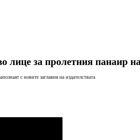
во лице за пролетния панаир н
апознаят с новите заглавия на издателствата