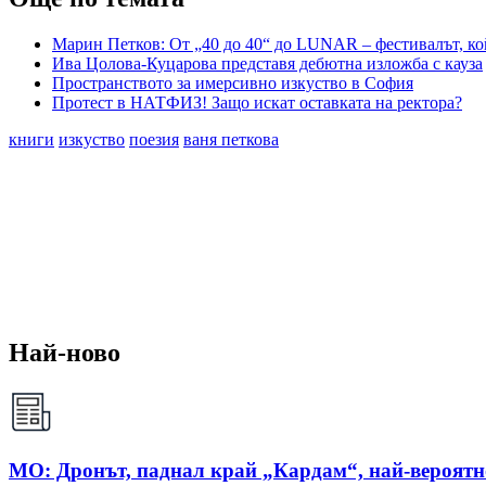
Марин Петков: От „40 до 40“ до LUNAR – фестивалът, кой
Ива Цолова-Куцарова представя дебютна изложба с кауза
Пространството за имерсивно изкуство в София
Протест в НАТФИЗ! Защо искат оставката на ректора?
книги
изкуство
поезия
ваня петкова
Най-ново
МО: Дронът, паднал край „Кардам“, най-вероят